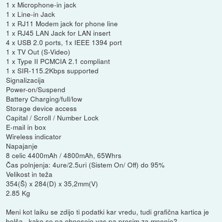
1 x Microphone-in jack
1 x Line-in Jack
1 x RJ11 Modem jack for phone line
1 x RJ45 LAN Jack for LAN insert
4 x USB 2.0 ports, 1x IEEE 1394 port
1 x TV Out (S-Video)
1 x Type II PCMCIA 2.1 compliant
1 x SIR-115.2Kbps supported
Signalizacija
Power-on/Suspend
Battery Charging/full/low
Storage device access
Capital / Scroll / Number Lock
E-mail in box
Wireless indicator
Napajanje
8 celic 4400mAh / 4800mAh, 65Whrs
Čas polnjenja: 4ure/2.5uri (Sistem On/ Off) do 95%
Velikost in teža
354(Š) x 284(D) x 35,2mm(V)
2.85 Kg
Meni kot laiku se zdijo ti podatki kar vredu, tudi grafična kartica je
bolša , kako se pa obnesejo vas pa prosim za mnenje?