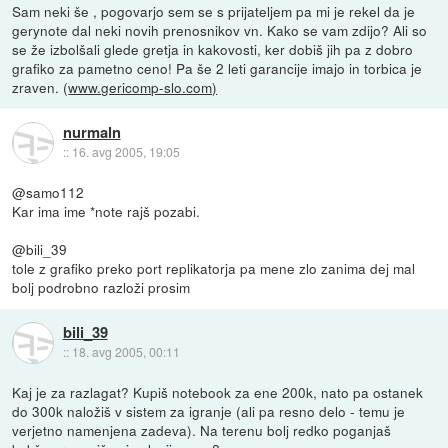
Sam neki še , pogovarjo sem se s prijateljem pa mi je rekel da je
gerynote dal neki novih prenosnikov vn. Kako se vam zdijo? Ali so
se že izbolšali glede gretja in kakovosti, ker dobiš jih pa z dobro
grafiko za pametno ceno! Pa še 2 leti garancije imajo in torbica je
zraven. (
www.gericomp-slo.com)
nurmaln
::
16. avg 2005, 19:05
@samo112
Kar ima ime *note rajš pozabi.
@bili_39
tole z grafiko preko port replikatorja pa mene zlo zanima dej mal
bolj podrobno razloži prosim
bili_39
::
18. avg 2005, 00:11
Kaj je za razlagat? Kupiš notebook za ene 200k, nato pa ostanek
do 300k naložiš v sistem za igranje (ali pa resno delo - temu je
verjetno namenjena zadeva). Na terenu bolj redko poganjaš