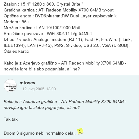
Zaslon : 15.4" 1280 x 800, Crystal Brite "
Grafična kartica : ATI Radeon Mobility X700 64MB tv-out
Optične enote : DVD&plusmn;RW Dual Layer zapisovalnik
Modem : 56k
Mrežna kartica : LAN 10/100/1000 Mbit
Brezžične povezave : WiFi 802.11 b/g 54Mbit
Izhodi / vhodi : Analogni modem (RJ-11), Fast IR, FireWire (i.Link,
IEEE1394), LAN (RJ-45), PS/2, S-video, USB 2.0, VGA (D-SUB),
Čitalec kartic
Kako je z Acerjevo grafično - ATI Radeon Mobility X700 64MB -
novejše igre bi slabo poganjala, ali ne?
mtosev
::
12. avg 2005, 18:09
Kako je z Acerjevo grafično - ATI Radeon Mobility X700 64MB -
novejše igre bi slabo poganjala, ali ne?
Tak tak
Doom 3 sigurno nebi normalno delal.