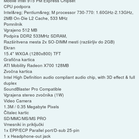
Mobile Intel 915 PM Express Chipset
CPU podpora
Intel&reg; Pentium&reg; M processor 730-770: 1.60GHz-2.13GHz,
2MB On-Die L2 Cache, 533 MHz
Pomnilnik
Vgrajeno 512 MB
Podpira DDR2 533MHz SDRAM,
Razširitvena mesta 2x SO-DIMM mesti (razširljiv do 2GB)
Ekran
15.4" WXGA (1280x800) TFT
Grafična kartica
ATI Mobility Radeon X700 128MB
Zvočna kartica
Intel High Definition audio compliant audio chip, with 3D effect & full
duplex
SoundBlaster Pro Compatible
Vgrajena stereo zvočnika (1W)
Video Camera
1.3M / 0.35 Megabyte Pixels
Čitalec kartic
SD/MMC/MS/MS PRO
Vmesniki in priključki
1x EPP/ECP Parallel port/D-sub 25-pin
1 x Headphone-out jack