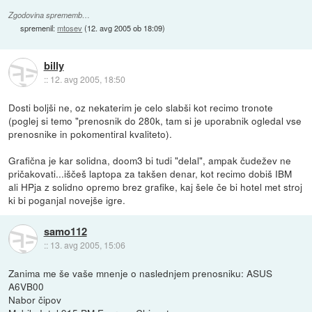
Zgodovina sprememb…
spremenil:
mtosev
(
12. avg 2005 ob 18:09
)
billy
::
12. avg 2005, 18:50
Dosti boljši ne, oz nekaterim je celo slabši kot recimo tronote
(poglej si temo "prenosnik do 280k, tam si je uporabnik ogledal vse
prenosnike in pokomentiral kvaliteto).
Grafična je kar solidna, doom3 bi tudi "delal", ampak čudežev ne
pričakovati...iščeš laptopa za takšen denar, kot recimo dobiš IBM
ali HPja z solidno opremo brez grafike, kaj šele če bi hotel met stroj
ki bi poganjal novejše igre.
samo112
::
13. avg 2005, 15:06
Zanima me še vaše mnenje o naslednjem prenosniku: ASUS
A6VB00
Nabor čipov