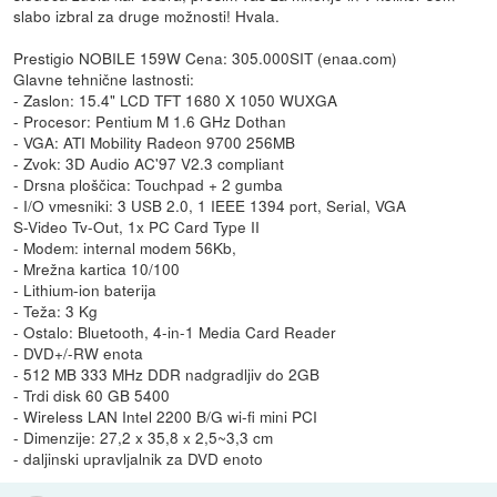
slabo izbral za druge možnosti! Hvala.
Prestigio NOBILE 159W Cena: 305.000SIT (enaa.com)
Glavne tehnične lastnosti:
- Zaslon: 15.4" LCD TFT 1680 X 1050 WUXGA
- Procesor: Pentium M 1.6 GHz Dothan
- VGA: ATI Mobility Radeon 9700 256MB
- Zvok: 3D Audio AC'97 V2.3 compliant
- Drsna ploščica: Touchpad + 2 gumba
- I/O vmesniki: 3 USB 2.0, 1 IEEE 1394 port, Serial, VGA
S-Video Tv-Out, 1x PC Card Type II
- Modem: internal modem 56Kb,
- Mrežna kartica 10/100
- Lithium-ion baterija
- Teža: 3 Kg
- Ostalo: Bluetooth, 4-in-1 Media Card Reader
- DVD+/-RW enota
- 512 MB 333 MHz DDR nadgradljiv do 2GB
- Trdi disk 60 GB 5400
- Wireless LAN Intel 2200 B/G wi-fi mini PCI
- Dimenzije: 27,2 x 35,8 x 2,5~3,3 cm
- daljinski upravljalnik za DVD enoto