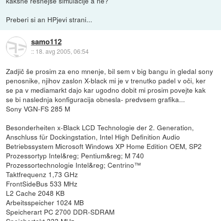
kakšne resnejše simulacije a ne?
Preberi si an HPjevi strani...
samo112
::
18. avg 2005, 06:54
Zadjič še prosim za eno mnenje, bil sem v big bangu in gledal sony
penosnike, njihov zaslon X-black mi je v trenutko padel v oči, ker
se pa v mediamarkt dajo kar ugodno dobit mi prosim povejte kak
se bi naslednja konfiguracija obnesla- predvsem grafika...
Sony VGN-FS 285 M
Besonderheiten x-Black LCD Technologie der 2. Generation,
Anschluss für Dockingstation, Intel High Definition Audio
Betriebssystem Microsoft Windows XP Home Edition OEM, SP2
Prozessortyp Intel&reg; Pentium&reg; M 740
Prozessortechnologie Intel&reg; Centrino™
Taktfrequenz 1,73 GHz
FrontSideBus 533 MHz
L2 Cache 2048 KB
Arbeitsspeicher 1024 MB
Speicherart PC 2700 DDR-SDRAM
Speichertakt 333 MHz