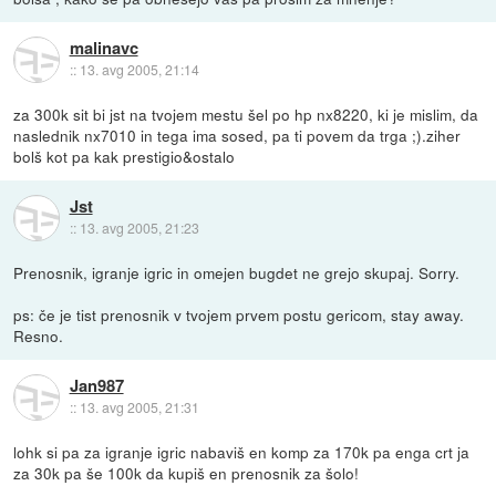
malinavc
::
13. avg 2005, 21:14
za 300k sit bi jst na tvojem mestu šel po hp nx8220, ki je mislim, da
naslednik nx7010 in tega ima sosed, pa ti povem da trga ;).ziher
bolš kot pa kak prestigio&ostalo
Jst
::
13. avg 2005, 21:23
Prenosnik, igranje igric in omejen bugdet ne grejo skupaj. Sorry.
ps: če je tist prenosnik v tvojem prvem postu gericom, stay away.
Resno.
Jan987
::
13. avg 2005, 21:31
lohk si pa za igranje igric nabaviš en komp za 170k pa enga crt ja
za 30k pa še 100k da kupiš en prenosnik za šolo!