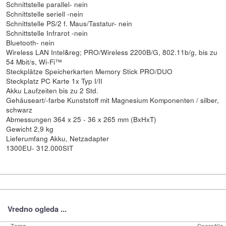
Schnittstelle parallel- nein
Schnittstelle seriell -nein
Schnittstelle PS/2 f. Maus/Tastatur- nein
Schnittstelle Infrarot -nein
Bluetooth- nein
Wireless LAN Intel&reg; PRO/Wireless 2200B/G, 802.11b/g, bis zu
54 Mbit/s, Wi-Fi™
Steckplätze Speicherkarten Memory Stick PRO/DUO
Steckplatz PC Karte 1x Typ I/II
Akku Laufzeiten bis zu 2 Std.
Gehäuseart/-farbe Kunststoff mit Magnesium Komponenten / silber,
schwarz
Abmessungen 364 x 25 - 36 x 265 mm (BxHxT)
Gewicht 2,9 kg
Lieferumfang Akku, Netzadapter
1300EU- 312.000SIT
Vredno ogleda ...
Tema
Sporočila