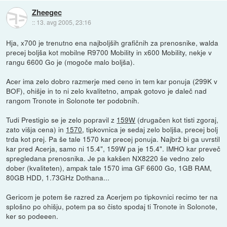
Zheegec
::
13. avg 2005, 23:16
Hja, x700 je trenutno ena najboljših grafičnih za prenosnike, walda
precej boljša kot mobilne R9700 Mobility in x600 Mobility, nekje v
rangu 6600 Go je (mogoče malo boljša).
Acer ima zelo dobro razmerje med ceno in tem kar ponuja (299K v
BOF), ohišje in to ni zelo kvalitetno, ampak gotovo je daleč nad
rangom Tronote in Solonote ter podobnih.
Tudi Prestigio se je zelo popravil z
159W
(drugačen kot tisti zgoraj,
zato višja cena) in
1570
, tipkovnica je sedaj zelo boljša, precej bolj
trda kot prej. Pa še tale 1570 kar precej ponuja. Najbrž bi ga uvrstil
kar pred Acerja, samo ni 15.4", 159W pa je 15.4". IMHO kar preveč
spregledana prenosnika. Je pa kakšen NX8220 še vedno zelo
dober (kvaliteten), ampak tale 1570 ima GF 6600 Go, 1GB RAM,
80GB HDD, 1.73GHz Dothana...
Gericom je potem še razred za Acerjem po tipkovnici recimo ter na
splošno po ohišju, potem pa so čisto spodaj ti Tronote in Solonote,
ker so podeeen.