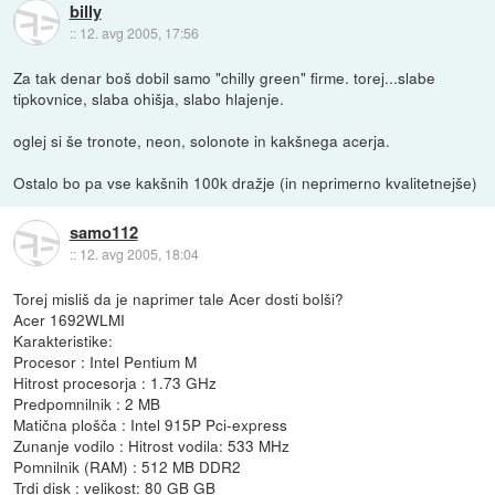
billy
::
12. avg 2005, 17:56
Za tak denar boš dobil samo "chilly green" firme. torej...slabe
tipkovnice, slaba ohišja, slabo hlajenje.
oglej si še tronote, neon, solonote in kakšnega acerja.
Ostalo bo pa vse kakšnih 100k dražje (in neprimerno kvalitetnejše)
samo112
::
12. avg 2005, 18:04
Torej misliš da je naprimer tale Acer dosti bolši?
Acer 1692WLMI
Karakteristike:
Procesor : Intel Pentium M
Hitrost procesorja : 1.73 GHz
Predpomnilnik : 2 MB
Matična plošča : Intel 915P Pci-express
Zunanje vodilo : Hitrost vodila: 533 MHz
Pomnilnik (RAM) : 512 MB DDR2
Trdi disk : velikost: 80 GB GB