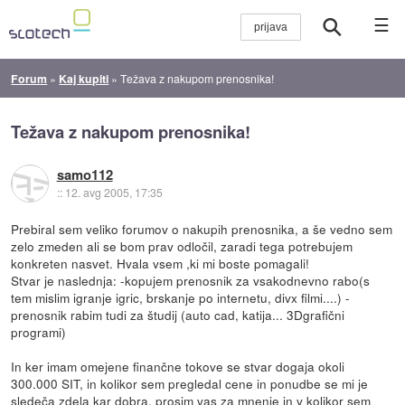
☰
Forum
»
Kaj kupiti
»
Težava z nakupom prenosnika!
Težava z nakupom prenosnika!
samo112
::
12. avg 2005, 17:35
Prebiral sem veliko forumov o nakupih prenosnika, a še vedno sem
zelo zmeden ali se bom prav odločil, zaradi tega potrebujem
konkreten nasvet. Hvala vsem ,ki mi boste pomagali!
Stvar je naslednja: -kopujem prenosnik za vsakodnevno rabo(s
tem mislim igranje igric, brskanje po internetu, divx filmi....) -
prenosnik rabim tudi za študij (auto cad, katija... 3Dgrafični
programi)
In ker imam omejene finančne tokove se stvar dogaja okoli
300.000 SIT, in kolikor sem pregledal cene in ponudbe se mi je
sledeča zdela kar dobra, prosim vas za mnenje in v kolikor sem