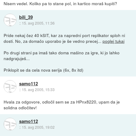
Nisem vedel. Koliko pa to stane pol, in kartico moraš kupiti?
bili_39
::
15. avg 2005, 11:36
Pride nekaj čez 40 kSIT, kar za napredni port replikator sploh ni
dosti. No, za domačo uporabo je še vedno precej...
poglej tukaj
Po drugi strani pa imaš tako doma mašino za igre, ki jo lahko
nadgrajuješ...
Priklopit se da cela nova serija (6x, 8x itd)
samo112
::
15. avg 2005, 15:33
Hvala za odgovore, odločil sem se za HPnx8220, upam da je
solidna odločitev!
samo112
::
15. avg 2005, 19:02