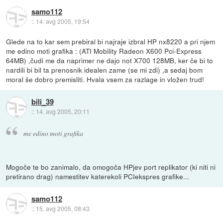
samo112
::
14. avg 2005, 19:54
Glede na to kar sem prebiral bi najraje izbral HP nx8220 a pri njem
me edino moti grafika : (ATI Mobility Radeon X600 Pci-Express
64MB) ,čudi me da naprimer ne dajo not X700 128MB, ker če bi to
nardili bi bil ta prenosnik idealen zame (se mi zdi) ,a sedaj bom
moral še dobro premisliti. Hvala vsem za razlage in vložen trud!
bili_39
::
14. avg 2005, 20:11
me edino moti grafika
Mogoče te bo zanimalo, da omogoča HPjev port replikator (ki niti ni
pretirano drag) namestitev katerekoli PCIekspres grafike...
samo112
::
15. avg 2005, 08:43