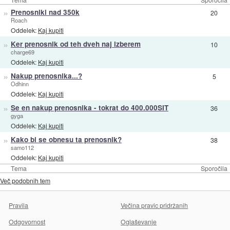
»
Prenosniki nad 350k
20
Roach
Oddelek:
Kaj kupiti
»
Ker prenosnik od teh dveh naj izberem
10
charge69
Oddelek:
Kaj kupiti
»
Nakup prenosnika...?
5
Odhinn
Oddelek:
Kaj kupiti
»
Se en nakup prenosnika - tokrat do 400.000SIT
36
gyga
Oddelek:
Kaj kupiti
»
Kako bi se obnesu ta prenosnik?
38
samo112
Oddelek:
Kaj kupiti
Tema
Sporočila
Več podobnih tem
Pravila
Večina pravic pridržanih
Odgovornost
Oglaševanje