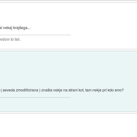
al nekaj krajšega...
edom to fail.
 ( seveda zmodificirana ) znašla nekje na strani kot, tam nekje pri kdo smo?