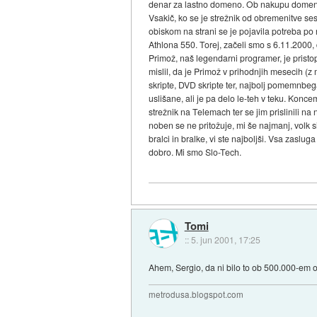
denar za lastno domeno. Ob nakupu domene j
Vsakič, ko se je strežnik od obremenitve sese
obiskom na strani se je pojavila potreba po 
Athlona 550. Torej, začeli smo s 6.11.2000, 
Primož, naš legendarni programer, je pristopi
mislil, da je Primož v prihodnjih mesecih (
skripte, DVD skripte ter, najbolj pomemnbega
uslišane, ali je pa delo le-teh v teku. Kon
strežnik na Telemach ter se jim prislinili n
noben se ne pritožuje, mi še najmanj, volk s
bralci in bralke, vi ste najboljši. Vsa zaslu
dobro. Mi smo Slo-Tech.
Tomi
::
5. jun 2001, 17:25
Ahem, Sergio, da ni bilo to ob 500.000-em 
metrodusa.blogspot.com