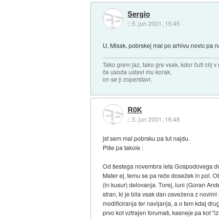
Sergio
::
5. jun 2001, 15:45
U, Misak, pobrskej mal po arhivu novic pa n
Tako grem jaz, tako gre vsak, kdor čuti cilj v 
če usoda ustavi mu korak,
on se ji zoperstavi.
R0K
::
5. jun 2001, 16:48
jst sem mal pobrsku pa tut najdu.
Piše pa takole :
Od šestega novembra leta Gospodovega dva tiso
Mater ej, temu se pa reče dosežek in pol. Ob
(in kusur) delovanja. Torej, luni (Goran A
stran, ki je bila vsak dan osvežena z novimi i
modificiranja ter navijanja, a o tem kdaj dru
prvo kot vztrajen forumaš, kasneje pa kot "izt