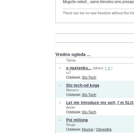
Mogoče nekoč... samo trenutno smo prezaposle
There can be no real freedom without the fre
Vredno ogleda ...
Tema
»
o nastanku...
(strani:
1
2
)
ru7
Oddelek:
Slo-Tech
»
Slo tech-od koga
Klemenn
Oddelek:
Slo-Tech
»
Let me introduce my self, I`m SL
dexter
Oddelek:
Slo-Tech
»
Pol miljona
Sergio
Oddelek:
Novice
/
Obvestila