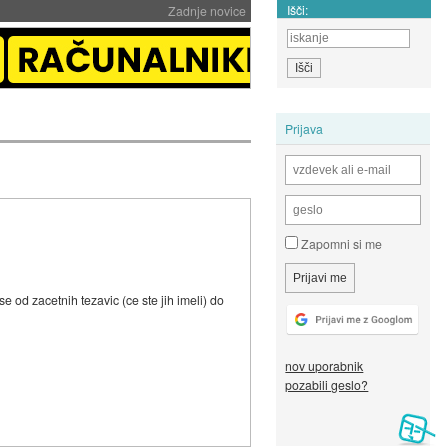
Išči:
Zadnje novice
Prijava
Zapomni si me
e od zacetnih tezavic (ce ste jih imeli) do
nov uporabnik
pozabili geslo?