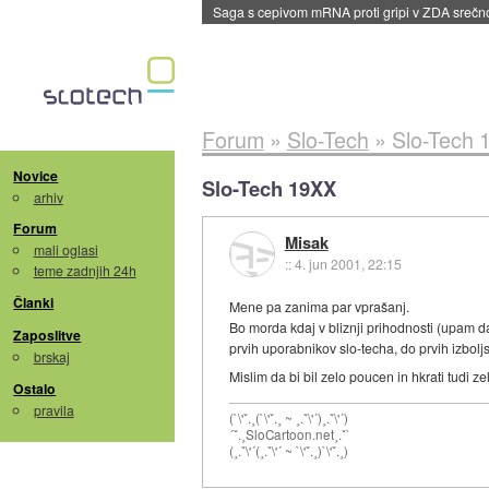
Saga s cepivom mRNA proti gripi v ZDA sreč
Forum
»
Slo-Tech
»
Slo-Tech 
Novice
Slo-Tech 19XX
arhiv
Forum
Misak
mali oglasi
::
4. jun 2001, 22:15
teme zadnjih 24h
Članki
Mene pa zanima par vprašanj.
Bo morda kdaj v bliznji prihodnosti (upam da
Zaposlitve
prvih uporabnikov slo-techa, do prvih izboljsa
brskaj
Mislim da bi bil zelo poucen in hkrati tudi 
Ostalo
pravila
(`\'ˇ.¸(`\'ˇ.¸ ~ ¸.ˇ\'´)¸.ˇ\'´)
´ˇ.¸SloCartoon.net¸.ˇ`
(¸.ˇ\'´(¸.ˇ\'´ ~ `\'ˇ.¸)`\'ˇ.¸)