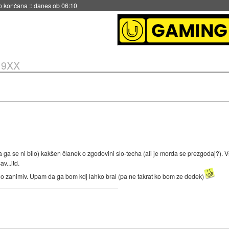
no končana
::
danes ob 06:10
19XX
 ga se ni bilo) kakšen članek o zgodovini slo-techa (ali je morda se prezgodaj?). Vs
v...itd.
zelo zanimiv. Upam da ga bom kdj lahko bral (pa ne takrat ko bom ze dedek)