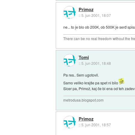
Primoz
::
5. jun 2001, 18:07
ne... to je blo ob 200K, ob 500K je serđ spis
There can be no real freedom without the fre
Tomi
::
5. jun 2001, 18:48
Pa res.. Sem ugotovil.
Samo veliko krajše pa spet ni bilo
Sicer pa, Primož, kaj če bi ena od teh zadev
metrodusa.blogspot.com
Primoz
::
5. jun 2001, 18:57