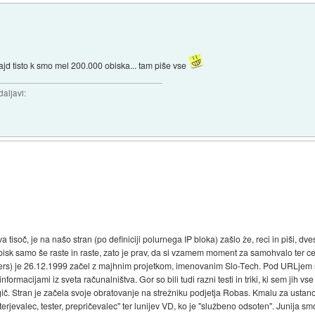
ajd tisto k smo mel 200.000 obiska... tam piše vse
daljavi:
č, je na našo stran (po definiciji polurnega IP bloka) zašlo že, reci in piši, dvesto 
isk samo še raste in raste, zato je prav, da si vzamem moment za samohvalo ter celo
nders) je 26.12.1999 začel z majhnim projetkom, imenovanim Slo-Tech. Pod URLjem s
nformacijami iz sveta računalništva. Gor so bili tudi razni testi in triki, ki sem jih vs
gič. Stran je začela svoje obratovanje na strežniku podjetja Robas. Kmalu za ustanovi
erjevalec, tester, prepričevalec" ter lunijev VD, ko je "službeno odsoten". Junija smo