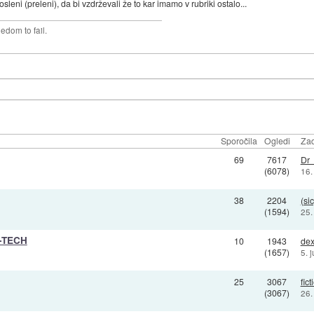
ni (preleni), da bi vzdrževali že to kar imamo v rubriki ostalo...
edom to fail.
Sporočila
Ogledi
Zad
69
7617
Dr
(6078)
16.
38
2204
(sic
(1594)
25.
O-TECH
10
1943
dex
(1657)
5. 
25
3067
fict
(3067)
26.