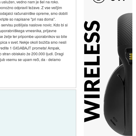
s uslužen, vedno nam je šel na roko.
stnonožno odpravil težave. Z vse večjim
 prodajalci računalniške opreme, smo dobili
kripte so napisane "pri nas doma".
 servisu pošiljala naslove novic. Kdo bi si
, uporabniškega vmesnika, prijavne
Vse želje ter pripombe uporabnikov so bile
pica v svet. Nekje okoli božiča smo nesli
an naredite 1 GIGABAJT prometa! Ampak,
o stran obiskalo že 200.000 ljudi. Dragi
avkljub vsemu se upam reči, da - delamo