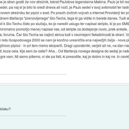
e stran gostil že nov strežnik, tokrat PaJotova legendarna Makina. PaJo je bil re
del, pa naj si je bilo to sredi dneva ali noči, je PaJo sedel v svoj avtomobil ter la
novem strežniku ter pipici v svet. Po pravih živčnih vojnah s Internet Providerji ter
dnem štartanja "prenovljenega" Slo-Techa, tega ki ga vidite in berete danes. Tudi s
l k Slo-Techu čisto po slučaju, ko je naredil uslugo ter napisal skripto, ki je po SMS
z minimalno pomočjo mene) napisal vse, od skripte za dodajanje novic, prek ankete
, foruma. Čar Slo-Techa se najbrž skriva tudi v neomejeni fleksibilnosti te strani. 
cem leta Gospodovega 2000 se nam je končno uresničila ena največjih želja - nova pi
a njihovo pipico - in pri tem nismo skoparili. Dragi uporabniki, verjeli ali ne, na d
it, koza cela. Kje sem že ostal? Aha... Od štartanja novega designa do sedaj je naš
ga gre vam. Mi samo pišemo, vi ste pa tisti, ki presodite, kaj je dobro in kaj ne. In n
obisku?