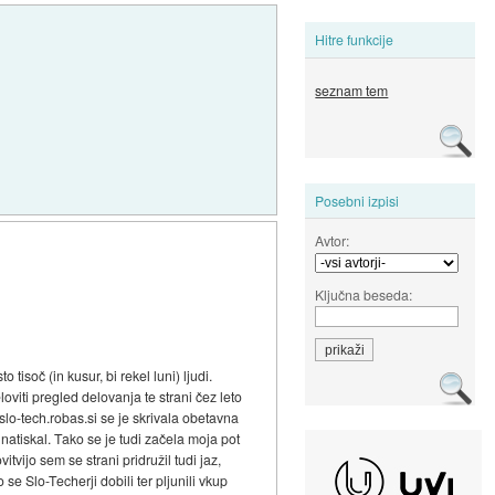
Hitre funkcije
seznam tem
Posebni izpisi
Avtor:
Ključna beseda:
tisoč (in kusur, bi rekel luni) ljudi.
viti pregled delovanja te strani čez leto
lo-tech.robas.si se je skrivala obetavna
e natiskal. Tako se je tudi začela moja pot
tvijo sem se strani pridružil tudi jaz,
 se Slo-Techerji dobili ter pljunili vkup