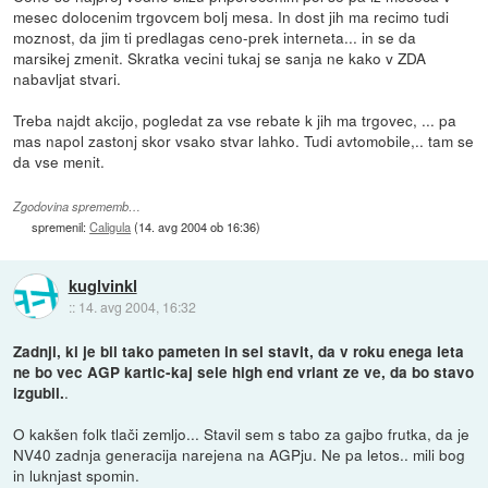
mesec dolocenim trgovcem bolj mesa. In dost jih ma recimo tudi
moznost, da jim ti predlagas ceno-prek interneta... in se da
marsikej zmenit. Skratka vecini tukaj se sanja ne kako v ZDA
nabavljat stvari.
Treba najdt akcijo, pogledat za vse rebate k jih ma trgovec, ... pa
mas napol zastonj skor vsako stvar lahko. Tudi avtomobile,.. tam se
da vse menit.
Zgodovina sprememb…
spremenil:
Caligula
(
14. avg 2004 ob 16:36
)
kuglvinkl
::
14. avg 2004, 16:32
Zadnji, ki je bil tako pameten in sel stavit, da v roku enega leta
ne bo vec AGP kartic-kaj sele high end vriant ze ve, da bo stavo
.
izgubil.
O kakšen folk tlači zemljo... Stavil sem s tabo za gajbo frutka, da je
NV40 zadnja generacija narejena na AGPju. Ne pa letos.. mili bog
in luknjast spomin.