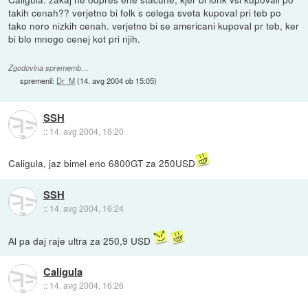
takih cenah?? verjetno bi folk s celega sveta kupoval pri teb po
tako noro nizkih cenah. verjetno bi se americani kupoval pr teb, ker
bi blo mnogo cenej kot pri njih.
Zgodovina sprememb…
spremenil:
Dr_M
(
14. avg 2004 ob 15:05
)
SSH
::
14. avg 2004, 16:20
Caligula, jaz bimel eno 6800GT za 250USD
SSH
::
14. avg 2004, 16:24
Al pa daj raje ultra za 250,9 USD
Caligula
::
14. avg 2004, 16:26