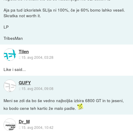
Aja pa tud izkoristek SLIja ni 100%, če je 60% bomo lahko veseli.
Skratka not worth it.
LP
TribesMan
Tilen
::
15. avg 2004, 03:28
Like i said...
GUFY
::
15. avg 2004, 09:08
Meni se zdi da bo še vedno najboljša izbira 6800 GT in to jeseni,
ko bodo cene teh kartic že malo padle.
Dr_M
::
15. avg 2004, 10:42