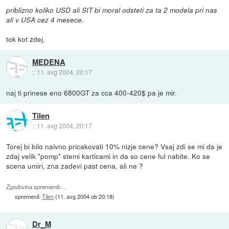
priblizno koliko USD ali SIT bi moral odsteti za ta 2 modela pri nas
ali v USA cez 4 mesece.
tok kot zdej.
MEDENA
::
11. avg 2004, 20:17
naj ti prinese eno 6800GT za cca 400-420$ pa je mir.
Tilen
::
11. avg 2004, 20:17
Torej bi bilo naivno pricakovati 10% nizje cene? Vsaj zdi se mi da je
zdaj velik "pomp" stemi karticami in da so cene ful nabite. Ko se
scena umiri, zna zadevi past cena, ali ne ?
Zgodovina sprememb…
spremenil:
Tilen
(
11. avg 2004 ob 20:18
)
Dr_M