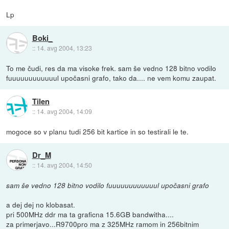
Lp
Boki_
::
14. avg 2004, 13:23
To me čudi, res da ma visoke frek. sam še vedno 128 bitno vodilo
fuuuuuuuuuuuul upočasni grafo, tako da.... ne vem komu zaupat.
Tilen
::
14. avg 2004, 14:09
mogoce so v planu tudi 256 bit kartice in so testirali le te.
Dr_M
::
14. avg 2004, 14:50
sam še vedno 128 bitno vodilo fuuuuuuuuuuuul upočasni grafo
a dej dej no klobasat.
pri 500MHz ddr ma ta graficna 15.6GB bandwitha....
za primerjavo...R9700pro ma z 325MHz ramom in 256bitnim