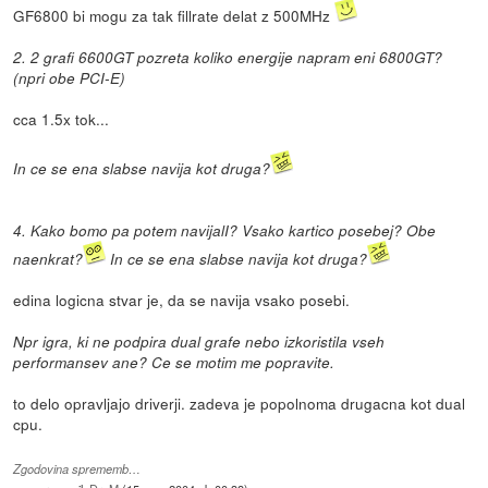
GF6800 bi mogu za tak fillrate delat z 500MHz
2. 2 grafi 6600GT pozreta koliko energije napram eni 6800GT?
(npri obe PCI-E)
cca 1.5x tok...
In ce se ena slabse navija kot druga?
4. Kako bomo pa potem navijalI? Vsako kartico posebej? Obe
naenkrat?
In ce se ena slabse navija kot druga?
edina logicna stvar je, da se navija vsako posebi.
Npr igra, ki ne podpira dual grafe nebo izkoristila vseh
performansev ane? Ce se motim me popravite.
to delo opravljajo driverji. zadeva je popolnoma drugacna kot dual
cpu.
Zgodovina sprememb…