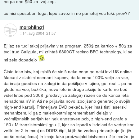
no pa ene $50 za tvoj zep.
ce nisi sposoben tega, lepo zavez in ne pametuj vec tuki. prov??
morphling1
::
14. avg 2004, 21:57
Ej jaz se tudi takoj prijavim v ta program, 250$ za kartico + 50$ za
tvoj trud Caligula, mi zrihtaš 6800GT recimo BFG technology, ki se
mi zelo dopadejo
Čisto tako btw, kaj misliš če vidiš neko ceno na neki levi US online
štacuni z slabimi ocenami kupcev, da ta cena 100% velja za vse,
da imajo goodies na zalogi in da pošiljajo v tujino, get real... pa ne
glede na vse, božička, novo leto in druge akcije te karte ne boš
videl letos pod 300$ (prodavljiva zaloga) razen če do konca leta
nenadoma nV in Ati ne prijavita novo izboljšano generacijo svojih
high-end kartulj. Primerjava DVD pekača, kjer imaš tisti laserski
mehanizem, ki ga z malenkostmi spremembami delajo v
večmiljonskih serijah ter nek enostaven pcb, z high-end grafo s
150+ M tranzistorskimi gpu-ji, kjer so izpadi v izdelavi še vedno kar
veliki ter 2 in manj ns DDR3 čipi, ki jih še vedno primanjkuje (in jih
bo še nekaj časa) in imajo tako proizvajalci bistveno nižje marže, je