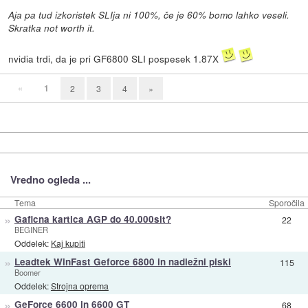
Aja pa tud izkoristek SLIja ni 100%, če je 60% bomo lahko veseli.
Skratka not worth it.
nvidia trdi, da je pri GF6800 SLI pospesek 1.87X
«
1
2
3
4
»
Vredno ogleda ...
Tema
Sporočila
»
Gaficna kartica AGP do 40.000sit?
22
BEGINER
Oddelek:
Kaj kupiti
»
Leadtek WinFast Geforce 6800 in nadležni piski
115
Boomer
Oddelek:
Strojna oprema
»
GeForce 6600 in 6600 GT
68