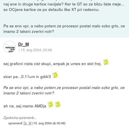
naj ene in druge kartice navijale? Ker te GT so ze blizu tiste meje...
so OCjane kartice ze po defaultu like XT pri radeonu.
Pa se eno vpr, a nebo potem ze procesor postal malo ozko grlo, ce
imamo 2 taksni zverini notr?
Dr_M
::
15. avg 2004, 00:48
sej graficni nista cist skupi, ampak je umes en slot frej.
sicer pa...0.11um in gddr3
Pa se eno vpr, a nebo potem ze procesor postal malo ozko grlo, ce
imamo 2 taksni zverini notr?
ah ne, sej mamo AMDja
Zgodovina sprememb…
spremenil:
Dr_M
(
15. avg 2004 ob 00:49
)