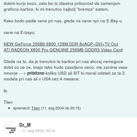
dobim kurjo kozo, zato bo to idealna priloznost da zamenjam
graficno kartico, ki mi trenutno najbolj "bremza" sistem.
Kako bodo padle cene pri nas, glede na cene npr na E-Bay-u
cene na E-bayu:
NEW GeForce 256Bit 6800 128M DDR 8xAGP+DVI+TV Out
ATI RADEON X800 Pro GENUINE 256MB GDDR3 Video Card
Glede na to, da je trenutno te kartice pri nas skoraj nemogoce
dobit oz ce ze, imajo tako hudo zasoljeno ceno, me zanima vase
mnenje --->
koliko USD ali SIT bi moral odsteti za ta 2
priblizno
modela pri nas ali v USA cez 4 mesece.
lp,
Tilen
spremenil:
Tilen
(
11. avg 2004 ob 20:15
)
Dr_M
::
11. avg 2004, 20:14