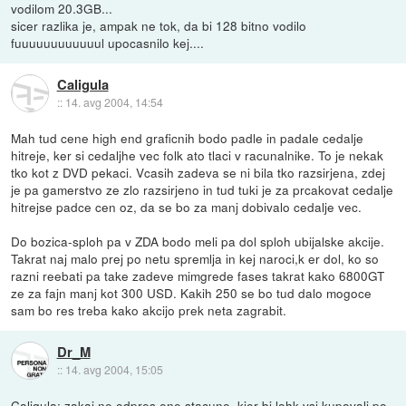
vodilom 20.3GB...
sicer razlika je, ampak ne tok, da bi 128 bitno vodilo
fuuuuuuuuuuuul upocasnilo kej....
Caligula
::
14. avg 2004, 14:54
Mah tud cene high end graficnih bodo padle in padale cedalje
hitreje, ker si cedaljhe vec folk ato tlaci v racunalnike. To je nekak
tko kot z DVD pekaci. Vcasih zadeva se ni bila tko razsirjena, zdej
je pa gamerstvo ze zlo razsirjeno in tud tuki je za prcakovat cedalje
hitrejse padce cen oz, da se bo za manj dobivalo cedalje vec.
Do bozica-sploh pa v ZDA bodo meli pa dol sploh ubijalske akcije.
Takrat naj malo prej po netu spremlja in kej naroci,k er dol, ko so
razni reebati pa take zadeve mimgrede fases takrat kako 6800GT
ze za fajn manj kot 300 USD. Kakih 250 se bo tud dalo mogoce
sam bo res treba kako akcijo prek neta zagrabit.
Dr_M
::
14. avg 2004, 15:05
Caligula: zakaj ne odpres ene stacune, kjer bi lohk vsi kupovali po