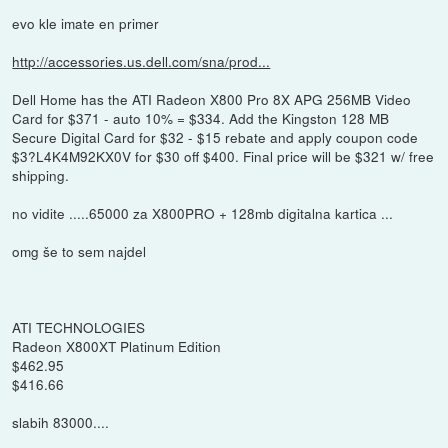
evo kle imate en primer
http://accessories.us.dell.com/sna/prod...
Dell Home has the ATI Radeon X800 Pro 8X APG 256MB Video
Card for $371 - auto 10% = $334. Add the Kingston 128 MB
Secure Digital Card for $32 - $15 rebate and apply coupon code
$3?L4K4M92KX0V for $30 off $400. Final price will be $321 w/ free
shipping.
no vidite .....65000 za X800PRO + 128mb digitalna kartica ...
omg še to sem najdel
ATI TECHNOLOGIES
Radeon X800XT Platinum Edition
$462.95
$416.66
slabih 83000....