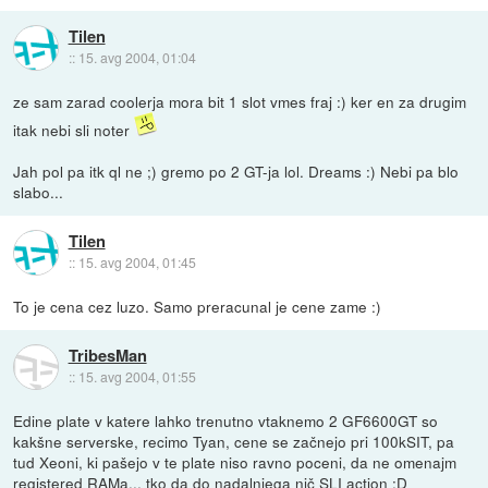
Tilen
::
15. avg 2004, 01:04
ze sam zarad coolerja mora bit 1 slot vmes fraj :) ker en za drugim
itak nebi sli noter
Jah pol pa itk ql ne ;) gremo po 2 GT-ja lol. Dreams :) Nebi pa blo
slabo...
Tilen
::
15. avg 2004, 01:45
To je cena cez luzo. Samo preracunal je cene zame :)
TribesMan
::
15. avg 2004, 01:55
Edine plate v katere lahko trenutno vtaknemo 2 GF6600GT so
kakšne serverske, recimo Tyan, cene se začnejo pri 100kSIT, pa
tud Xeoni, ki pašejo v te plate niso ravno poceni, da ne omenajm
registered RAMa... tko da do nadalnjega nič SLI action :D