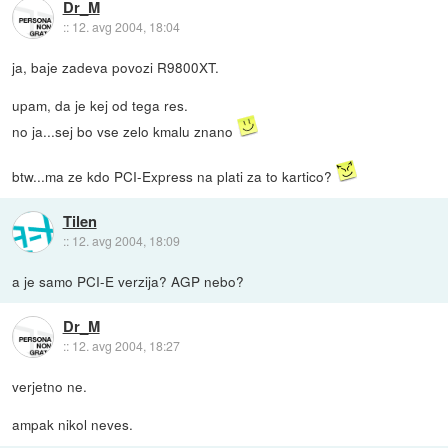
Dr_M
::
12. avg 2004, 18:04
ja, baje zadeva povozi R9800XT.
upam, da je kej od tega res.
no ja...sej bo vse zelo kmalu znano
btw...ma ze kdo PCI-Express na plati za to kartico?
Tilen
::
12. avg 2004, 18:09
a je samo PCI-E verzija? AGP nebo?
Dr_M
::
12. avg 2004, 18:27
verjetno ne.
ampak nikol neves.