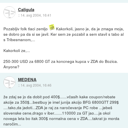
Caligula
::
14. avg 2004, 16:41
Pozabljiv folk tlaci zemljo
Kakorkoli, jasno je, da je zmaga moja,
se dobro pa da si se javil. Ker sem ze pozabil a sem stavil s tabo al
s Tribesmanom,...
Kakorkoli ze,...
250-300 USD za 6800 GT za koncnega kupca v ZDA do Bozica.
Anyone?
MEDENA
::
14. avg 2004, 16:46
že zdaj se jo da dobit pod 400$......včasih kake coupon/rebate
akcije za 350$...bestbuy je imel junija akcijo BFG 6800GTT 299$
....tako,da jadoti...ZDA je raj za naročevanje PC robe ...jebeš
slovenske cene,drago v iber.......110000 za GT jao....ja okol
novega leta bo itak 300$ normalna cena v ZDA....takrat jo morda
naročim...