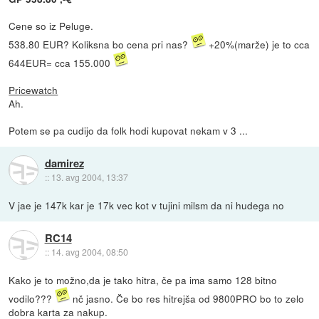
Cene so iz Peluge.
538.80 EUR? Koliksna bo cena pri nas?
+20%(marže) je to cca
644EUR= cca 155.000
Pricewatch
Ah.
Potem se pa cudijo da folk hodi kupovat nekam v 3 ...
damirez
::
13. avg 2004, 13:37
V jae je 147k kar je 17k vec kot v tujini milsm da ni hudega no
RC14
::
14. avg 2004, 08:50
Kako je to možno,da je tako hitra, če pa ima samo 128 bitno
vodilo???
nč jasno. Če bo res hitrejša od 9800PRO bo to zelo
dobra karta za nakup.