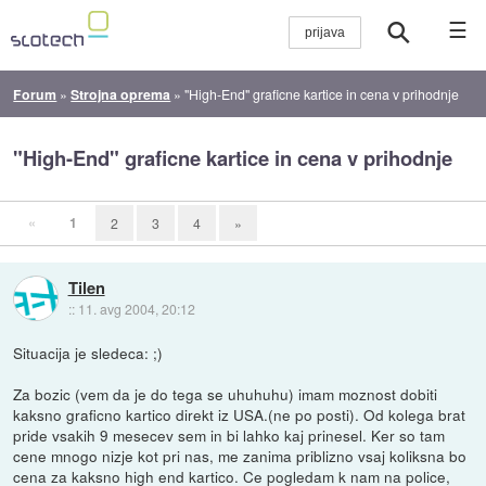
☰
Forum
»
Strojna oprema
»
"High-End" graficne kartice in cena v prihodnje
"High-End" graficne kartice in cena v prihodnje
«
1
2
3
4
»
Tilen
::
11. avg 2004, 20:12
Situacija je sledeca: ;)
Za bozic (vem da je do tega se uhuhuhu) imam moznost dobiti
kaksno graficno kartico direkt iz USA.(ne po posti). Od kolega brat
pride vsakih 9 mesecev sem in bi lahko kaj prinesel. Ker so tam
cene mnogo nizje kot pri nas, me zanima priblizno vsaj koliksna bo
cena za kaksno high end kartico. Ce pogledam k nam na police,