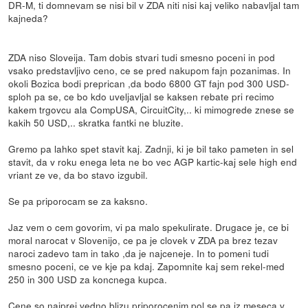
DR-M, ti domnevam se nisi bil v ZDA niti nisi kaj veliko nabavljal tam
kajneda?
ZDA niso Sloveija. Tam dobis stvari tudi smesno poceni in pod
vsako predstavljivo ceno, ce se pred nakupom fajn pozanimas. In
okoli Bozica bodi preprican ,da bodo 6800 GT fajn pod 300 USD-
sploh pa se, ce bo kdo uveljavljal se kaksen rebate pri recimo
kakem trgovcu ala CompUSA, CircuitCity,.. ki mimogrede znese se
kakih 50 USD,.. skratka fantki ne bluzite.
Gremo pa lahko spet stavit kaj. Zadnji, ki je bil tako pameten in sel
stavit, da v roku enega leta ne bo vec AGP kartic-kaj sele high end
vriant ze ve, da bo stavo izgubil.
Se pa priporocam se za kaksno.
Jaz vem o cem govorim, vi pa malo spekulirate. Drugace je, ce bi
moral narocat v Slovenijo, ce pa je clovek v ZDA pa brez tezav
naroci zadevo tam in tako ,da je najceneje. In to pomeni tudi
smesno poceni, ce ve kje pa kdaj. Zapomnite kaj sem rekel-med
250 in 300 USD za koncnega kupca.
Cene so najprej vedno blizu priporocenim pol se pa iz meseca v