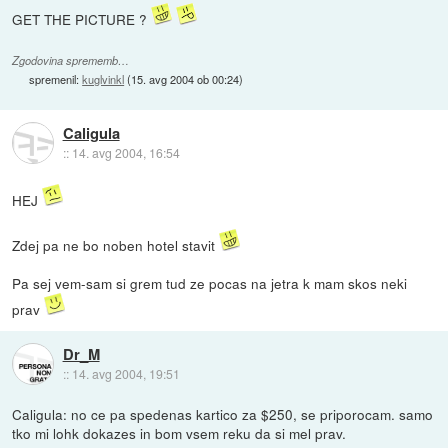
GET THE PICTURE ?
Zgodovina sprememb…
spremenil:
kuglvinkl
(
15. avg 2004 ob 00:24
)
Caligula
::
14. avg 2004, 16:54
HEJ
Zdej pa ne bo noben hotel stavit
Pa sej vem-sam si grem tud ze pocas na jetra k mam skos neki
prav
Dr_M
::
14. avg 2004, 19:51
Caligula: no ce pa spedenas kartico za $250, se priporocam. samo
tko mi lohk dokazes in bom vsem reku da si mel prav.