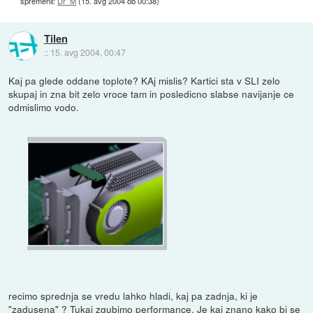
spremenil:
Dr_M
(
15. avg 2004 ob 00:38
)
Tilen
::
15. avg 2004, 00:47
Kaj pa glede oddane toplote? KAj mislis? Kartici sta v SLI zelo
skupaj in zna bit zelo vroce tam in posledicno slabse navijanje ce
odmislimo vodo.
recimo sprednja se vredu lahko hladi, kaj pa zadnja, ki je
"zadusena" ? Tukaj zgubimo performance. Je kaj znano kako bi se