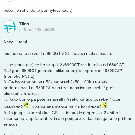
nebo, je rekel da je pennyless kao ;)
Tilen
::
15. avg 2004, 00:28
Nazaj k temi.
men osebno se zdi ta 6600GT v SLI navezi malo smesna.
1. ne vemo (se) ce bo skupaj 2x6600GT res hitrejsa od 6800GT.
2. 2 grafi 6600GT pozreta koliko energije napram eni 6800GT?
(npri obe PCI-E)
3. Ce bo cena pri nas 50k se pravi 2x50=100k za enak
performance kot 6800GT se mi zdi nesmiselno imeti 2 grelni
ploscadi v towerju.
4. Kako bomo pa potem navijalI? Vsako kartico posebej? Obe
naenkrat?
In ce se ena slabse navija kot druga?
5. To je npr tako kot dual CPU ki bi naj delo opravljal 2x hitro in
sicer samo v aplikacijah ki imajo podporo za kaj takega, a je pri tem
enako?