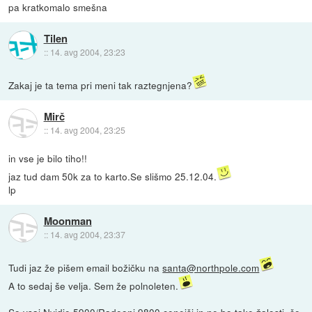
pa kratkomalo smešna
Tilen
::
14. avg 2004, 23:23
Zakaj je ta tema pri meni tak raztegnjena?
Mirč
::
14. avg 2004, 23:25
in vse je bilo tiho!!
jaz tud dam 50k za to karto.Se slišmo 25.12.04.
lp
Moonman
::
14. avg 2004, 23:37
Tudi jaz že pišem email božičku na
santa@northpole.com
A to sedaj še velja. Sem že polnoleten.
So vsaj Nvidie 5900/Radeoni 9800 cenejši in ne bo take žalosti, če