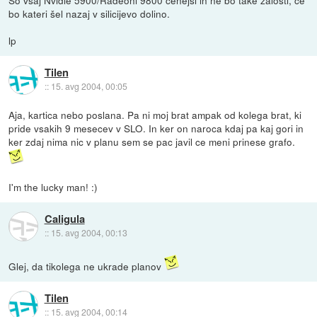
bo kateri šel nazaj v silicijevo dolino.
lp
Tilen
::
15. avg 2004, 00:05
Aja, kartica nebo poslana. Pa ni moj brat ampak od kolega brat, ki
pride vsakih 9 mesecev v SLO. In ker on naroca kdaj pa kaj gori in
ker zdaj nima nic v planu sem se pac javil ce meni prinese grafo.
I'm the lucky man! :)
Caligula
::
15. avg 2004, 00:13
Glej, da tikolega ne ukrade planov
Tilen
::
15. avg 2004, 00:14