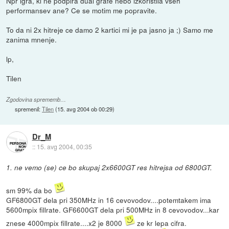
Npr igra, ki ne podpira dual grafe nebo izkoristila vseh
performansev ane? Ce se motim me popravite.
To da ni 2x hitreje ce damo 2 kartici mi je pa jasno ja ;) Samo me
zanima mnenje.
lp,
Tilen
Zgodovina sprememb…
spremenil:
Tilen
(
15. avg 2004 ob 00:29
)
Dr_M
::
15. avg 2004, 00:35
1. ne vemo (se) ce bo skupaj 2x6600GT res hitrejsa od 6800GT.
sm 99% da bo
GF6800GT dela pri 350MHz in 16 cevovodov....potemtakem ima
5600mpix fillrate. GF6600GT dela pri 500MHz in 8 cevovodov...kar
znese 4000mpix fillrate....x2 je 8000
ze kr lepa cifra.