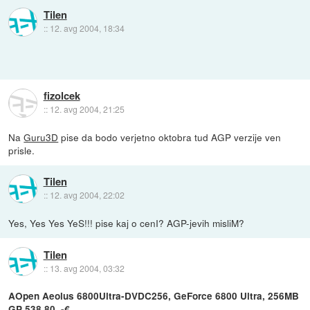
Tilen
::
12. avg 2004, 18:34
fizolcek
::
12. avg 2004, 21:25
Na
Guru3D
pise da bodo verjetno oktobra tud AGP verzije ven
prisle.
Tilen
::
12. avg 2004, 22:02
Yes, Yes Yes YeS!!! pise kaj o cenI? AGP-jevih misliM?
Tilen
::
13. avg 2004, 03:32
AOpen Aeolus 6800Ultra-DVDC256, GeForce 6800 Ultra, 256MB
GP 538.80 ,-€