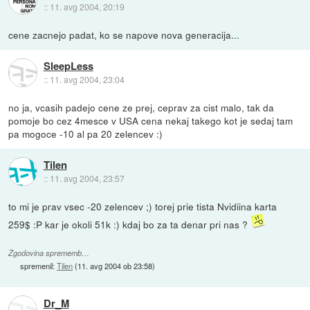
::
11. avg 2004, 20:19
cene zacnejo padat, ko se napove nova generacija...
SleepLess
::
11. avg 2004, 23:04
no ja, vcasih padejo cene ze prej, ceprav za cist malo, tak da
pomoje bo cez 4mesce v USA cena nekaj takego kot je sedaj tam
pa mogoce -10 al pa 20 zelencev :)
Tilen
::
11. avg 2004, 23:57
to mi je prav vsec -20 zelencev ;) torej prie tista Nvidiina karta
259$ :P kar je okoli 51k :) kdaj bo za ta denar pri nas ?
Zgodovina sprememb…
spremenil:
Tilen
(
11. avg 2004 ob 23:58
)
Dr_M