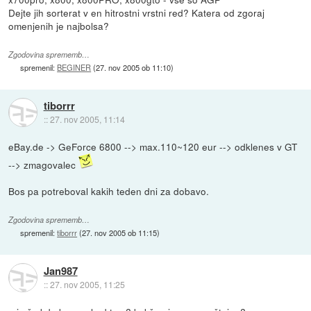
Dejte jih sorterat v en hitrostni vrstni red? Katera od zgoraj
omenjenih je najbolsa?
Zgodovina sprememb…
spremenil:
BEGINER
(
27. nov 2005 ob 11:10
)
tiborrr
::
27. nov 2005, 11:14
eBay.de -> GeForce 6800 --> max.110~120 eur --> odklenes v GT
--> zmagovalec
Bos pa potreboval kakih teden dni za dobavo.
Zgodovina sprememb…
spremenil:
tiborrr
(
27. nov 2005 ob 11:15
)
Jan987
::
27. nov 2005, 11:25