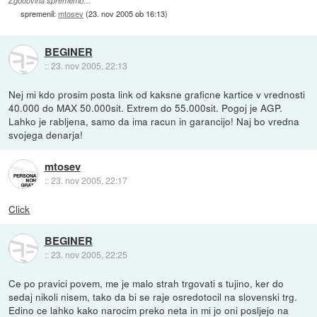
Zgodovina sprememb…
spremenil:
mtosev
(
23. nov 2005 ob 16:13
)
BEGINER
::
23. nov 2005, 22:13
Nej mi kdo prosim posta link od kaksne graficne kartice v vrednosti
40.000 do MAX 50.000sit. Extrem do 55.000sit. Pogoj je AGP.
Lahko je rabljena, samo da ima racun in garancijo! Naj bo vredna
svojega denarja!
mtosev
::
23. nov 2005, 22:17
Click
BEGINER
::
23. nov 2005, 22:25
Ce po pravici povem, me je malo strah trgovati s tujino, ker do
sedaj nikoli nisem, tako da bi se raje osredotocil na slovenski trg.
Edino ce lahko kako narocim preko neta in mi jo oni posljejo na