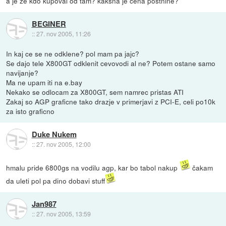
a je že kdo kupoval od tam? kakšna je cena poštnine?
BEGINER
::
27. nov 2005, 11:26
In kaj ce se ne odklene? pol mam pa jajc?
Se dajo tele X800GT odklenit cevovodi al ne? Potem ostane samo
navijanje?
Ma ne upam iti na e.bay
Nekako se odlocam za X800GT, sem namrec pristas ATI
Zakaj so AGP graficne tako drazje v primerjavi z PCI-E, celi po10k
za isto graficno
Duke Nukem
::
27. nov 2005, 12:00
hmalu pride 6800gs na vodilu agp, kar bo tabol nakup
čakam
da uleti pol pa dino dobavi stuff
Jan987
::
27. nov 2005, 13:59