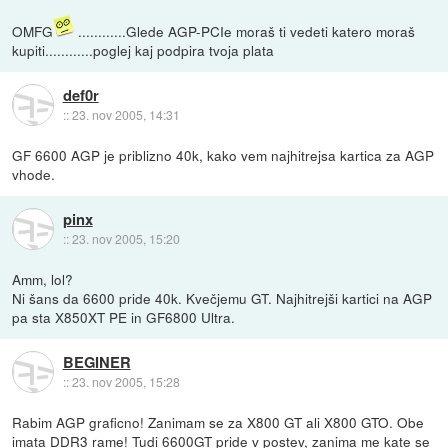
OMFG
............Glede AGP-PCIe moraš ti vedeti katero moraš
kupiti............poglej kaj podpira tvoja plata
def0r
::
23. nov 2005, 14:31
GF 6600 AGP je priblizno 40k, kako vem najhitrejsa kartica za AGP
vhode.
pinx
::
23. nov 2005, 15:20
Amm, lol?
Ni šans da 6600 pride 40k. Kvečjemu GT. Najhitrejši kartici na AGP
pa sta X850XT PE in GF6800 Ultra.
BEGINER
::
23. nov 2005, 15:28
Rabim AGP graficno! Zanimam se za X800 GT ali X800 GTO. Obe
imata DDR3 rame! Tudi 6600GT pride v postev, zanima me kate se