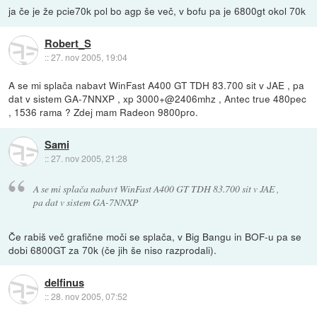
ja če je že pcie70k pol bo agp še več, v bofu pa je 6800gt okol 70k
Robert_S
::
27. nov 2005, 19:04
A se mi splača nabavt WinFast A400 GT TDH 83.700 sit v JAE , pa
dat v sistem GA-7NNXP , xp 3000+@2406mhz , Antec true 480pec
, 1536 rama ? Zdej mam Radeon 9800pro.
Sami
::
27. nov 2005, 21:28
A se mi splača nabavt WinFast A400 GT TDH 83.700 sit v JAE ,
pa dat v sistem GA-7NNXP
Če rabiš več grafične moči se splača, v Big Bangu in BOF-u pa se
dobi 6800GT za 70k (če jih še niso razprodali).
delfinus
::
28. nov 2005, 07:52