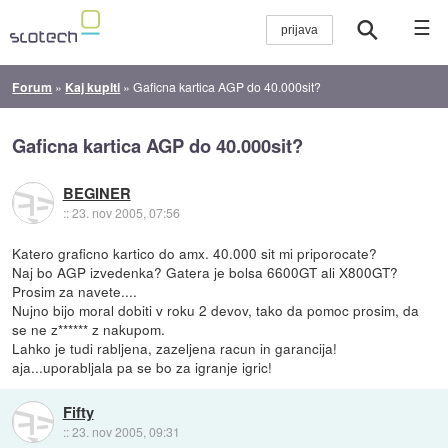
☰
Forum
»
Kaj kupiti
»
Gaficna kartica AGP do 40.000sit?
Gaficna kartica AGP do 40.000sit?
BEGINER
::
23. nov 2005, 07:56
Katero graficno kartico do amx. 40.000 sit mi priporocate?
Naj bo AGP izvedenka? Gatera je bolsa 6600GT ali X800GT?
Prosim za navete....
Nujno bijo moral dobiti v roku 2 devov, tako da pomoc prosim, da
se ne z****** z nakupom.
Lahko je tudi rabljena, zazeljena racun in garancija!
aja...uporabljala pa se bo za igranje igric!
Fifty
::
23. nov 2005, 09:31