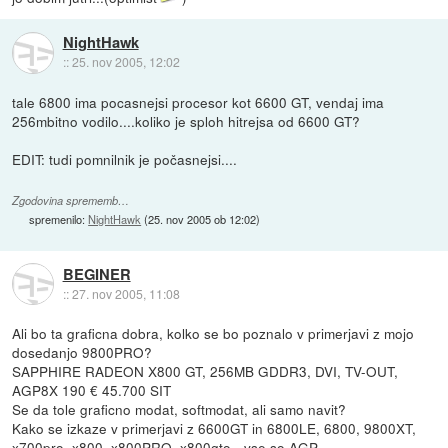
NightHawk
::
25. nov 2005, 12:02
tale 6800 ima pocasnejsi procesor kot 6600 GT, vendaj ima
256mbitno vodilo....koliko je sploh hitrejsa od 6600 GT?
EDIT: tudi pomnilnik je počasnejsi....
Zgodovina sprememb…
spremenilo:
NightHawk
(
25. nov 2005 ob 12:02
)
BEGINER
::
27. nov 2005, 11:08
Ali bo ta graficna dobra, kolko se bo poznalo v primerjavi z mojo
dosedanjo 9800PRO?
SAPPHIRE RADEON X800 GT, 256MB GDDR3, DVI, TV-OUT,
AGP8X 190 € 45.700 SIT
Se da tole graficno modat, softmodat, ali samo navit?
Kako se izkaze v primerjavi z 6600GT in 6800LE, 6800, 9800XT,
x700pro, x800, x800PRO, x800gto - vse so AGP