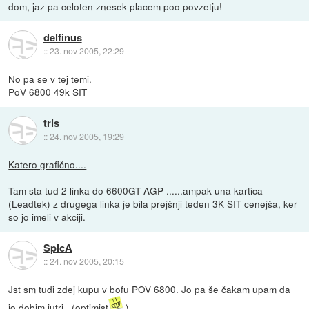
dom, jaz pa celoten znesek placem poo povzetju!
delfinus
::
23. nov 2005, 22:29
No pa se v tej temi.
PoV 6800 49k SIT
tris
::
24. nov 2005, 19:29
Katero grafično....
Tam sta tud 2 linka do 6600GT AGP ......ampak una kartica
(Leadtek) z drugega linka je bila prejšnji teden 3K SIT cenejša, ker
so jo imeli v akciji.
SpIcA
::
24. nov 2005, 20:15
Jst sm tudi zdej kupu v bofu POV 6800. Jo pa še čakam upam da
jo dobim jutri...(optimist
)