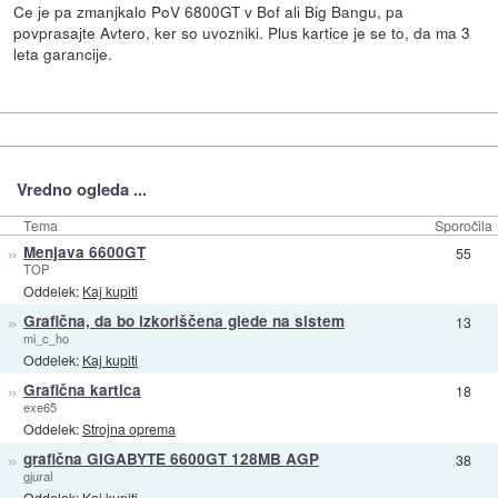
Ce je pa zmanjkalo PoV 6800GT v Bof ali Big Bangu, pa
povprasajte Avtero, ker so uvozniki. Plus kartice je se to, da ma 3
leta garancije.
Vredno ogleda ...
Tema
Sporočila
»
Menjava 6600GT
55
TOP
Oddelek:
Kaj kupiti
»
Grafična, da bo izkoriščena glede na sistem
13
mi_c_ho
Oddelek:
Kaj kupiti
»
Grafična kartica
18
exe65
Oddelek:
Strojna oprema
»
grafična GIGABYTE 6600GT 128MB AGP
38
gjural
Oddelek:
Kaj kupiti