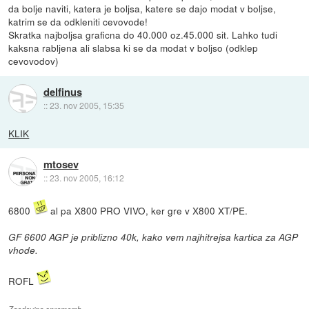
da bolje naviti, katera je boljsa, katere se dajo modat v boljse,
katrim se da odkleniti cevovode!
Skratka najboljsa graficna do 40.000 oz.45.000 sit. Lahko tudi
kaksna rabljena ali slabsa ki se da modat v boljso (odklep
cevovodov)
delfinus
::
23. nov 2005, 15:35
KLIK
mtosev
::
23. nov 2005, 16:12
6800
al pa X800 PRO VIVO, ker gre v X800 XT/PE.
GF 6600 AGP je priblizno 40k, kako vem najhitrejsa kartica za AGP
vhode.
ROFL