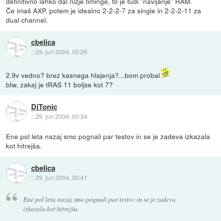
definitivno lahko dal nižje timinge, to je tudi "navijanje" RAM.
Če imaš AXP, potem je idealno 2-2-2-7 za single in 2-2-2-11 za
dual channel.
cbelica
::
29. jun 2004, 00:26
2.9v vedno? brez kasnega hlajenja?...bom probal
btw, zakaj je tRAS 11 boljse kot 7?
DjTonic
::
29. jun 2004, 00:34
Ene pol leta nazaj smo pognali par testov in se je zadeva izkazala
kot hitrejša.
cbelica
::
29. jun 2004, 00:41
Ene pol leta nazaj smo pognali par testov in se je zadeva
izkazala kot hitrejša.