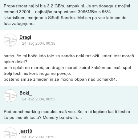
Propustnost naj bi bla 3.2 GB/s, ampak ni. Js sm dosegu z mojimi
corsairi 3200LL najboljšo propustnost 3066MB/s s 96%
izkoristkom, merjeno s SiSoft Sandro. Mel sm pa vse latence do
fula zategnjene.
Dragi
::
24. avg 2004, 00:38
samo, če mi hoče kdo tole za sandro neki razložit, kateri test moreš
sploh delat?
enih sploh ne moreš, pri drugih moreš izbirat kakšen pc maš, spet
tretji testi nič koristnega ne povejo.
pošteno sm že zmeden in že močno obpan nad pcmark04.
Boki_
::
24. avg 2004, 00:55
Pod benchmarking modules maš vse. Sej a ni logično kaj ti testira
že po imenih testa? Memory bandwith....
jest10
::
24. avg 2004, 10:35