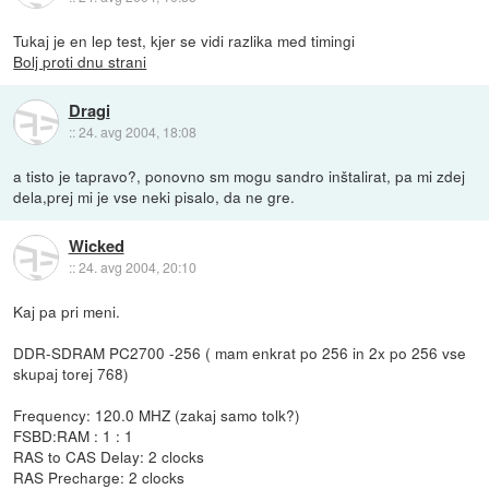
Tukaj je en lep test, kjer se vidi razlika med timingi
Bolj proti dnu strani
Dragi
::
24. avg 2004, 18:08
a tisto je tapravo?, ponovno sm mogu sandro inštalirat, pa mi zdej
dela,prej mi je vse neki pisalo, da ne gre.
Wicked
::
24. avg 2004, 20:10
Kaj pa pri meni.
DDR-SDRAM PC2700 -256 ( mam enkrat po 256 in 2x po 256 vse
skupaj torej 768)
Frequency: 120.0 MHZ (zakaj samo tolk?)
FSBD:RAM : 1 : 1
RAS to CAS Delay: 2 clocks
RAS Precharge: 2 clocks