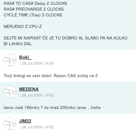
RAS# TO CAS# Delay 2 CLOCKS
RAS# PRECHARGE 2 CLOCKS
CYCLE TIME (Tras) 5 CLOCKS
MERJENO Z CPU-Z
DEJTE MI NAPISAT ČE JE TU DOBRO AL SLABO PA NA KULKU
BI LAHKU DAL.
Boki_
::
28. jun 2004, 19:34
Tvoji timingi so zelo dobri. Razen CAS znižaj na 2.
MEDENA
::
28. jun 2004, 19:52
čemu maš 166mhz ? če imaš 200mhz rame ...hehe
JIM22
::
28. jun 2004, 19:52