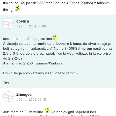
timingi že, kaj pa fsb? 333mhz? daj na 400mhz(200fsb) z takšnimi
timingi.
cbelica
::
29. jun 2004, 00:09
eee... mene tudi nekaj zanima
A visanje voltaze na ramih kaj pripomore k temu, da stvar deluje pri
bolj 'zategnjenih' zakasnitvah? Npr. pri 400FSB moram nastimat na
2.5-3-3-8, da deluje brez napak - ce bi visal voltazo, bi lahko prisel
do 2-2-2-6?
Aja, rami so 2*256 Twinmos/Winbond.
Do koliko je sploh zdravo visat voltazo ramov?
Thx.
Zheegec
::
29. jun 2004, 00:15
Jaz imam na 2.9V vedno
Če boš dvignil napetost boš