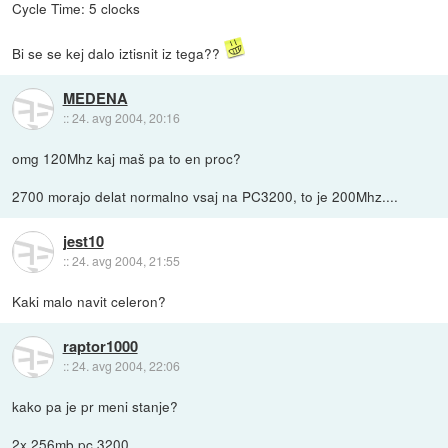
Cycle Time: 5 clocks
Bi se se kej dalo iztisnit iz tega??
MEDENA
::
24. avg 2004, 20:16
omg 120Mhz kaj maš pa to en proc?
2700 morajo delat normalno vsaj na PC3200, to je 200Mhz....
jest10
::
24. avg 2004, 21:55
Kaki malo navit celeron?
raptor1000
::
24. avg 2004, 22:06
kako pa je pr meni stanje?
2x 256mb pc 3200