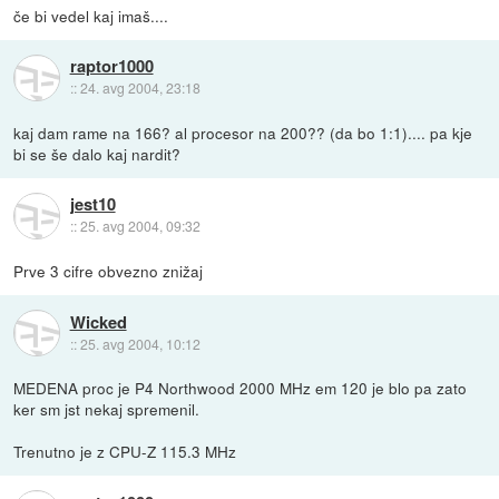
če bi vedel kaj imaš....
raptor1000
::
24. avg 2004, 23:18
kaj dam rame na 166? al procesor na 200?? (da bo 1:1).... pa kje
bi se še dalo kaj nardit?
jest10
::
25. avg 2004, 09:32
Prve 3 cifre obvezno znižaj
Wicked
::
25. avg 2004, 10:12
MEDENA proc je P4 Northwood 2000 MHz em 120 je blo pa zato
ker sm jst nekaj spremenil.
Trenutno je z CPU-Z 115.3 MHz