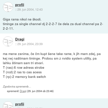
profii
::
29. jun 2004, 12:43
Giga rama nikol ne škodi.
timinge za single channel dj 2-2-2-7 če dela za dual channel pa 2-
2-2-11.
Dragi
::
29. jun 2004, 23:39
ma mene zanima, če čm kupt šene take rame, k jih mam zdej, pa
kej nej naštimam timinge. Probou sm z nvidio system utility, pa
lahku štimam sam tri stvari.
T (ras):6 row adress strobe
T (rcd):2 ras to cas acess
T (rp):2 memory bank switch
Zgodovina sprememb…
spremenil:
Dragi
(
29. jun 2004 ob 23:46
)
profii