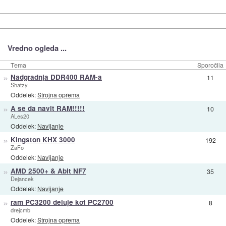
Vredno ogleda ...
Tema
Sporočila
»
Nadgradnja DDR400 RAM-a
11
Shatzy
Oddelek:
Strojna oprema
»
A se da navit RAM!!!!!
10
ALes20
Oddelek:
Navijanje
»
Kingston KHX 3000
192
ZaFo
Oddelek:
Navijanje
»
AMD 2500+ & Abit NF7
35
Dejancek
Oddelek:
Navijanje
»
ram PC3200 deluje kot PC2700
8
drejcmb
Oddelek:
Strojna oprema