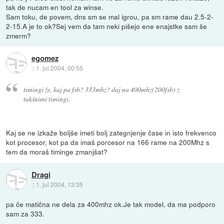
tak de nucam en tool za winse.
Sam toku, de povem, dns sm se mal igrou, pa sm rame dau 2.5-2-
2-15.A je to ok?Sej vem da tam neki pišejo ene enajstke sam še
zmerm?
egomez
::
1. jul 2004, 00:55
timingi že, kaj pa fsb? 333mhz? daj na 400mhz(200fsb) z
takšnimi timingi.
Kaj se ne izkaže boljše imeti bolj zategnjenje čase in isto frekvenco
kot procesor, kot pa da imaš porcesor na 166 rame na 200Mhz s
tem da moraš timinge zmanjšat?
Dragi
::
1. jul 2004, 13:35
pa če matična ne dela za 400mhz ok.Je tak model, da ma podporo
sam za 333.