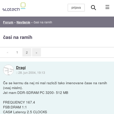
☰
Forum
»
Navijanje
»
časi na ramih
časi na ramih
«
1
2
»
Dragi
::
28. jun 2004, 19:13
Če se kermu da nej mi mal razloži tako imenovane čase na ramih
(vsaj mislm).
Jst mam DDR-SDRAM PC 3200- 512 MB
FREQUENCY 167.4
FSB:DRAM 1:1
CAS# Latency 2.5 CLOCKS