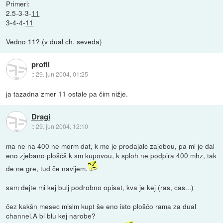
Primeri:
2.5-3-3-
11
3-4-4-
11
Vedno 11? (v dual ch. seveda)
profii
::
29. jun 2004, 01:25
ja tazadna zmer 11 ostale pa čim nižje.
Dragi
::
29. jun 2004, 12:10
ma ne na 400 ne morm dat, k me je prodajalc zajebou, pa mi je dal
eno zjebano ploščš k sm kupovou, k sploh ne podpira 400 mhz, tak
de ne gre, tud če navijem.
sam dejte mi kej bulj podrobno opisat, kva je kej (ras, cas...)
čez kakšn mesec mislm kupt še eno isto ploščo rama za dual
channel.A bi blu kej narobe?