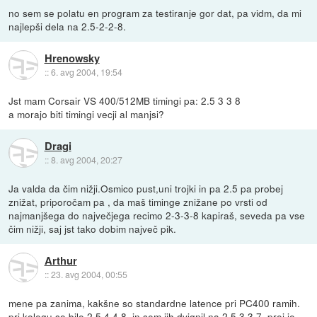
no sem se polatu en program za testiranje gor dat, pa vidm, da mi
najlepši dela na 2.5-2-2-8.
Hrenowsky
::
6. avg 2004, 19:54
Jst mam Corsair VS 400/512MB timingi pa: 2.5 3 3 8
a morajo biti timingi vecji al manjsi?
Dragi
::
8. avg 2004, 20:27
Ja valda da čim nižji.Osmico pust,uni trojki in pa 2.5 pa probej
znižat, priporočam pa , da maš timinge znižane po vrsti od
najmanjšega do največjega recimo 2-3-3-8 kapiraš, seveda pa vse
čim nižji, saj jst tako dobim največ pik.
Arthur
::
23. avg 2004, 00:55
mene pa zanima, kakšne so standardne latence pri PC400 ramih.
pri kolegu so bile 2,5 4 4 8, in sem jih dvignil na 2,5 3 3 7. prej je