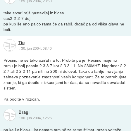
::
29. jun 2004, 23:50
take stvari rajš nastavljaj iz biosa.
cas2-2-2-7 dej.
pa kup še eno palco rama če ga rabš, drgač pa od viška glava ne
boli.
Tic
::
30. jun 2004, 08:40
Prosim, ne se tako ozirat na to. Probite pa je. Recimo mojemu
ramu je bolj pasalo 2 3 3 7 kot 2 3 3 11. Na 230MHZ. Naprimer 2 2
2 7 ali 2 2 2 11 pa niti na 200 ni deloval. Tako da fantje, navijanje
zahteva poznavanje zmoznosti vasih komponent. Za to potrebujete
znanje, ki ga dobite z izkusnjami ter čas, da se navadite obvaladat
sistem.
Pa bodite v rozicah.
Dragi
::
30. jun 2004, 12:26
pa ke j v bios-u.Jst nemam tam nč za rame štimat, razen voltaže,