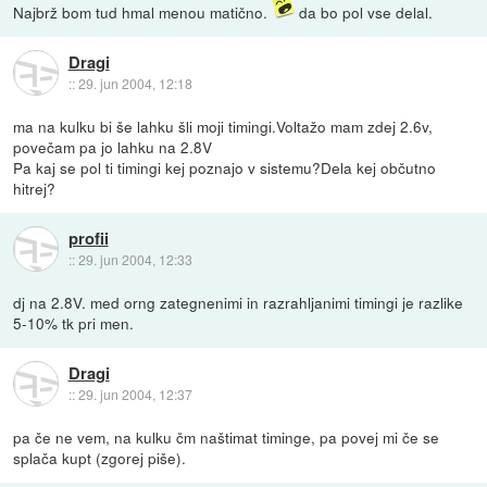
Najbrž bom tud hmal menou matično.
da bo pol vse delal.
Dragi
::
29. jun 2004, 12:18
ma na kulku bi še lahku šli moji timingi.Voltažo mam zdej 2.6v,
povečam pa jo lahku na 2.8V
Pa kaj se pol ti timingi kej poznajo v sistemu?Dela kej občutno
hitrej?
profii
::
29. jun 2004, 12:33
dj na 2.8V. med orng zategnenimi in razrahljanimi timingi je razlike
5-10% tk pri men.
Dragi
::
29. jun 2004, 12:37
pa če ne vem, na kulku čm naštimat timinge, pa povej mi če se
splača kupt (zgorej piše).