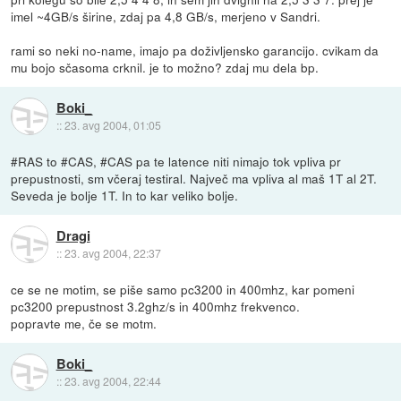
imel ~4GB/s širine, zdaj pa 4,8 GB/s, merjeno v Sandri.
rami so neki no-name, imajo pa doživljensko garancijo. cvikam da
mu bojo sčasoma crknil. je to možno? zdaj mu dela bp.
Boki_
::
23. avg 2004, 01:05
#RAS to #CAS, #CAS pa te latence niti nimajo tok vpliva pr
prepustnosti, sm včeraj testiral. Največ ma vpliva al maš 1T al 2T.
Seveda je bolje 1T. In to kar veliko bolje.
Dragi
::
23. avg 2004, 22:37
ce se ne motim, se piše samo pc3200 in 400mhz, kar pomeni
pc3200 prepustnost 3.2ghz/s in 400mhz frekvenco.
popravte me, če se motm.
Boki_
::
23. avg 2004, 22:44