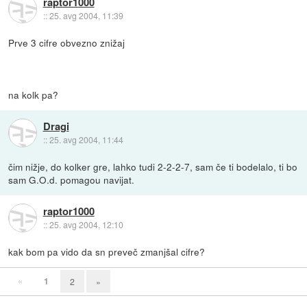
raptor1000
::
25. avg 2004, 11:39
Prve 3 cifre obvezno znižaj
na kolk pa?
Dragi
::
25. avg 2004, 11:44
čim nižje, do kolker gre, lahko tudi 2-2-2-7, sam če ti bodelalo, ti bo
sam G.O.d. pomagou navijat.
raptor1000
::
25. avg 2004, 12:10
kak bom pa vido da sn preveč zmanjšal cifre?
«
1
2
»