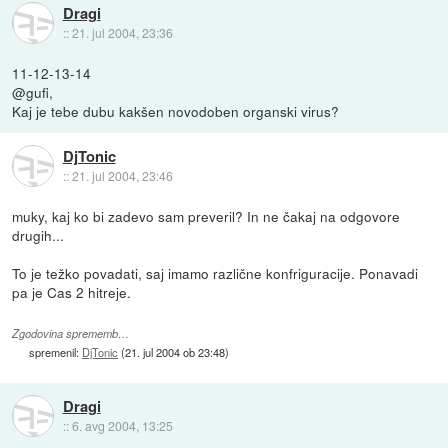
Dragi
::
21. jul 2004, 23:36
11-12-13-14
@gufi,
Kaj je tebe dubu kakšen novodoben organski virus?
DjTonic
::
21. jul 2004, 23:46
muky, kaj ko bi zadevo sam preveril? In ne čakaj na odgovore
drugih...
To je težko povadati, saj imamo različne konfriguracije. Ponavadi
pa je Cas 2 hitreje.
Zgodovina sprememb…
spremenil:
DjTonic
(
21. jul 2004 ob 23:48
)
Dragi
::
6. avg 2004, 13:25