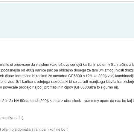
slite si predvsem da v sistem vtakneš dve cenejši kartici in potem v SLI načinu z
at počasnejša od 400$ kartice pač pa običajno dosega že tam 3/4 zmogljivosti dražj
 teh čipov, teoretično bi recimo že navadna GF6800 s 12/1 za 300$ v tej kombinaciji 
ilo videt 8/1 kartice srednjega razreda, ki bi se zaradi manjšega števila tranzistor
lo povečale prodajo najbolj profitabilnih čipov (GF6800ultra to sigurno ni).
2 in 2x NV 90nano sub 200$ kartica z uber clocki , yummmy upam da nas bo kaj 
amo pika na i :)
i bila moja domača stran, pa nikoli ne bo :)