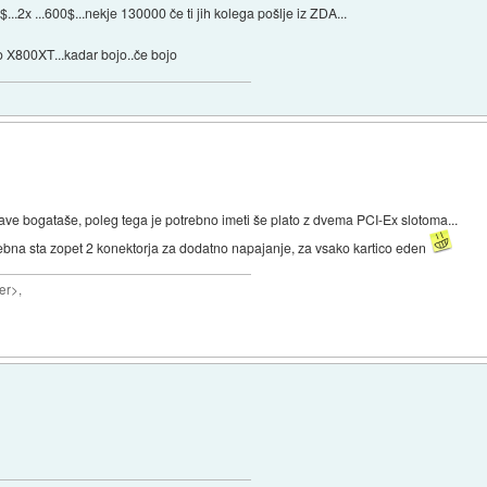
2x ...600$...nekje 130000 če ti jih kolega pošlje iz ZDA...
o X800XT...kadar bojo..če bojo
ve bogataše, poleg tega je potrebno imeti še plato z dvema PCI-Ex slotoma...
rebna sta zopet 2 konektorja za dodatno napajanje, za vsako kartico eden
er>,