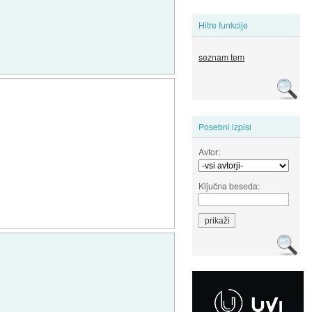
Hitre funkcije
seznam tem
Posebni izpisi
Avtor:
Ključna beseda: