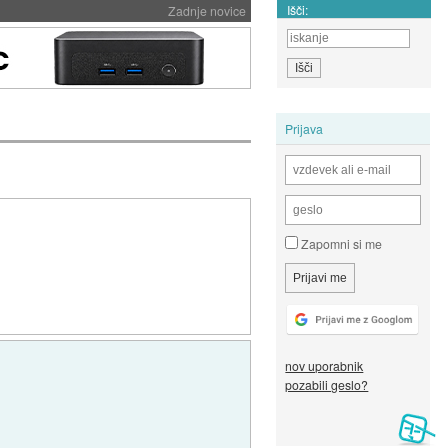
Išči:
Zadnje novice
Prijava
Zapomni si me
nov uporabnik
pozabili geslo?