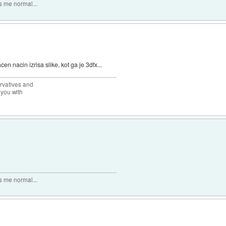
 me normal...
 nacin izrisa slike, kot ga je 3dfx...
rvatives and
 you with
 me normal...