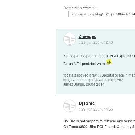
Zgodovina sprememb…
spremenil:
morphling1
(
29. jun 2004 ob 10:
Zheegec
::
29. jun 2004, 12:40
Koliko plat bo pa imelo dual PCI-Express!?
Bo pa NF4 poskrbel za to
"božja zapoved pravi; <Spoštuj očeta in mat
ne govori pa o spoštovanju sodstva."
Janez Janša, 29.04.2014
DjTonic
::
29. jun 2004, 14:56
NVIDIA is not prepare to release any perfo
GeForce 6800 Ultra PCI-E card. Certainly 