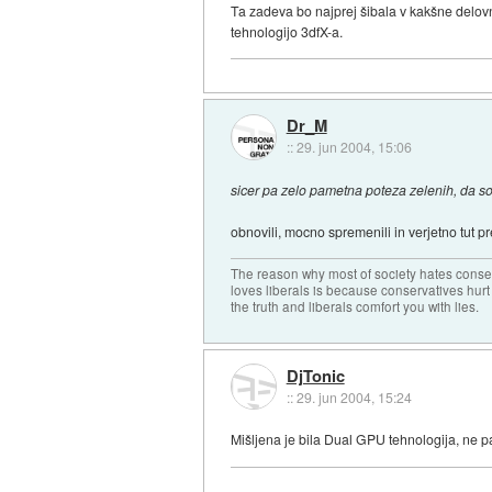
Ta zadeva bo najprej šibala v kakšne delov
tehnologijo 3dfX-a.
Dr_M
::
29. jun 2004, 15:06
sicer pa zelo pametna poteza zelenih, da so
obnovili, mocno spremenili in verjetno tut pr
The reason why most of society hates conse
loves liberals is because conservatives hurt
the truth and liberals comfort you with lies.
DjTonic
::
29. jun 2004, 15:24
Mišljena je bila Dual GPU tehnologija, ne pa