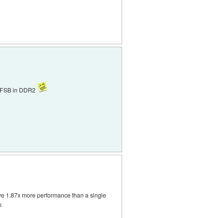
ed FSB in DDR2
eve 1.87x more performance than a single
.