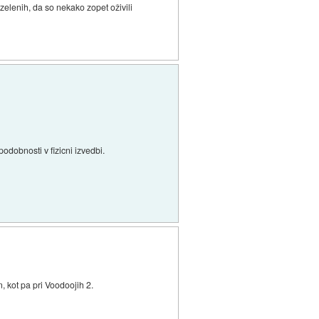
elenih, da so nekako zopet oživili
podobnosti v fizicni izvedbi.
, kot pa pri Voodoojih 2.