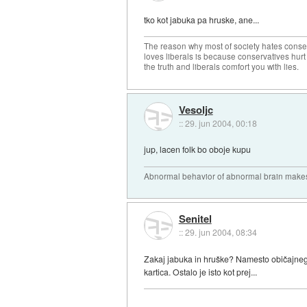
tko kot jabuka pa hruske, ane...
The reason why most of society hates conse
loves liberals is because conservatives hurt
the truth and liberals comfort you with lies.
Vesoljc
::
29. jun 2004, 00:18
jup, lacen folk bo oboje kupu
Abnormal behavior of abnormal brain makes
Senitel
::
29. jun 2004, 08:34
Zakaj jabuka in hruške? Namesto običajnega
kartica. Ostalo je isto kot prej...