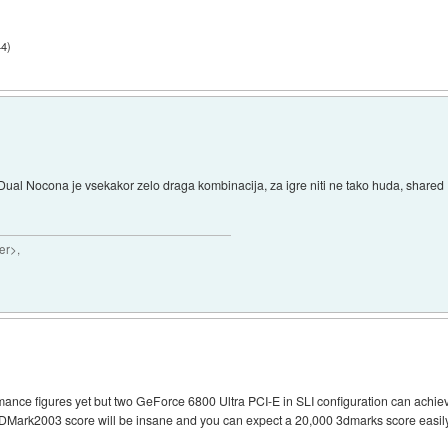
44
)
 Dual Nocona je vsekakor zelo draga kombinacija, za igre niti ne tako huda, shar
er>,
rmance figures yet but two GeForce 6800 Ultra PCI-E in SLI configuration can achi
3DMark2003 score will be insane and you can expect a 20,000 3dmarks score easily