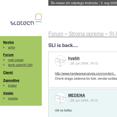
Še mesec dni odprtega Androida
::
3. avg 202
Forum
»
Strojna oprema
»
SLI
Novice
SLI is back....
arhiv
Forum
hyphh
mali oglasi
::
28. jun 2004, 19:12
teme zadnjih 24h
Članki
http://www.hardwareanalysis.com/content...
Orenk draga zadevca bo tole, vendar pošastn
Zaposlitve
brskaj
Ostalo
MEDENA
pravila
::
28. jun 2004, 19:13
niti ne toliko