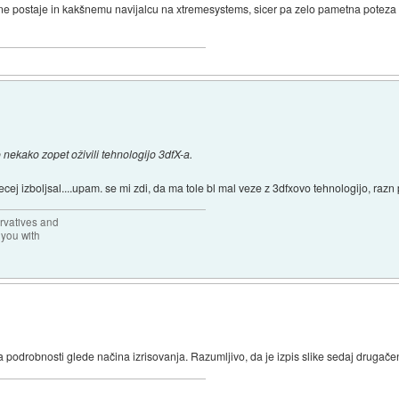
ne postaje in kakšnemu navijalcu na xtremesystems, sicer pa zelo pametna poteza z
 nekako zopet oživili tehnologijo 3dfX-a.
ecej izboljsal....upam. se mi zdi, da ma tole bl mal veze z 3dfxovo tehnologijo, razn 
rvatives and
 you with
 podrobnosti glede načina izrisovanja. Razumljivo, da je izpis slike sedaj drugačen