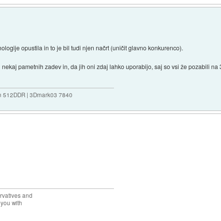
ogije opustila in to je bil tudi njen načrt (uničit glavno konkurenco).
 nekaj pametnih zadev in, da jih oni zdaj lahko uporabijo, saj so vsi že pozabili n
n 512DDR | 3Dmark03 7840
rvatives and
 you with