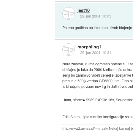
jest10
::
29. jun 2004, 10:03
Pa ena grafična bo imela bolj švoh hlajenje
morphling1
::
29. jun 2004, 10:31
Nora zadeva, ki ima ogromen potencial. Zami
običajno je tako da 200$ kartica ni še enkr
seriji bo zanimivo videti cenejše izpeljanke
prehitela 500$ vredno GF6800ultra. Fino bi b
to bi odprlo povsem nov trg in definitivno ze
Hmm, nforce4 S939 2xPCIe 16x, Soundstorm
Edit: Aja multiple monitor konfiguracije so s
http://www2.arnes.si/~mlivak/ Nekaj kar naj b