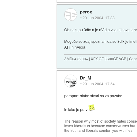
perox
::
29. jun 2004, 17:38
Ob nakupu 3dfx-a je nVidia vse njihove tehnol
Mogoče so zdaj spoznali, da so 3dfx je imeli
ATi in nVidia.
AMD64 3200+ | XFX GF 6600GT AGP | Ceo
Dr_M
::
29. jun 2004, 17:54
peropan: slabe stvari so za pozabo.
in tako je prav
The reason why most of society hates conse
loves liberals is because conservatives hurt
the truth and liberals comfort you with lies.