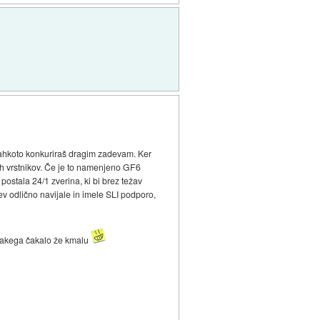
 lahkoto konkuriraš dragim zadevam. Ker
ih vrstnikov. Če je to namenjeno GF6
postala 24/1 zverina, ki bi brez težav
jev odlično navijale in imele SLI podporo,
takega čakalo že kmalu