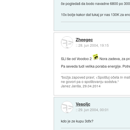
če pogledaš da bodo navadne 6800 po 300$...
10x bolje kakor dat tukaj pr nas 130K za en
Zheegec
::
28. jun 2004, 19:15
SLI še od Voodoo 2
Nora zadeva, za pra
Pa seveda tudi velika poraba energije. Pot
"božja zapoved pravi; <Spoštuj očeta in mat
ne govori pa o spoštovanju sodstva."
Janez Janša, 29.04.2014
Vesoljc
::
29. jun 2004, 00:01
kdo je ze kupu 3dfx?