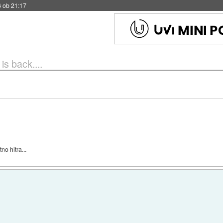
6 ob 21:17
 is back....
o hitra...