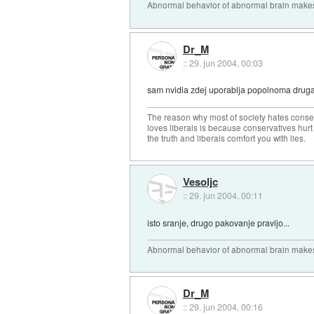
Abnormal behavior of abnormal brain makes
Dr_M
::
29. jun 2004, 00:03
sam nvidia zdej uporablja popolnoma drugacen
The reason why most of society hates conse
loves liberals is because conservatives hurt
the truth and liberals comfort you with lies.
Vesoljc
::
29. jun 2004, 00:11
isto sranje, drugo pakovanje pravijo...
Abnormal behavior of abnormal brain makes
Dr_M
::
29. jun 2004, 00:16