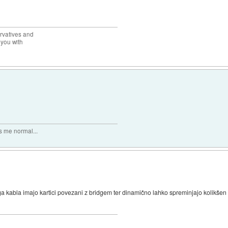
rvatives and
 you with
 me normal...
 kabla imajo kartici povezani z bridgem ter dinamično lahko spreminjajo kolikšen