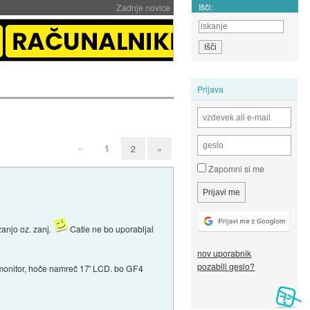
Išči:
Zadnje novice
Prijava
«
1
2
»
Zapomni si me
zanjo oz. zanj.
Catie ne bo uporabljal
nov uporabnik
pozabili geslo?
n monitor, hoče namreč 17' LCD. bo GF4