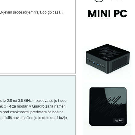
D-jevim procesorjem traja dolgo časa >
no iz 2.8 na 3.5 GHz in zadeva se je hudo
pa kak GF4 za modan v Quadro za ta namen
elalo pod zmožnostmi predvsem če boš na
misliš navit mašino je to delo dosti lažje