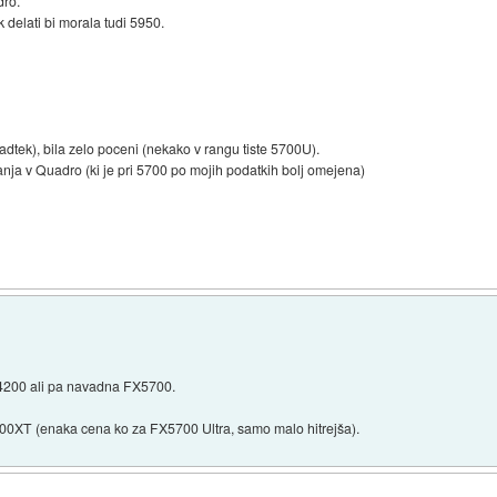
dro.
 delati bi morala tudi 5950.
dtek), bila zelo poceni (nekako v rangu tiste 5700U).
nja v Quadro (ki je pri 5700 po mojih podatkih bolj omejena)
Ti4200 ali pa navadna FX5700.
0XT (enaka cena ko za FX5700 Ultra, samo malo hitrejša).