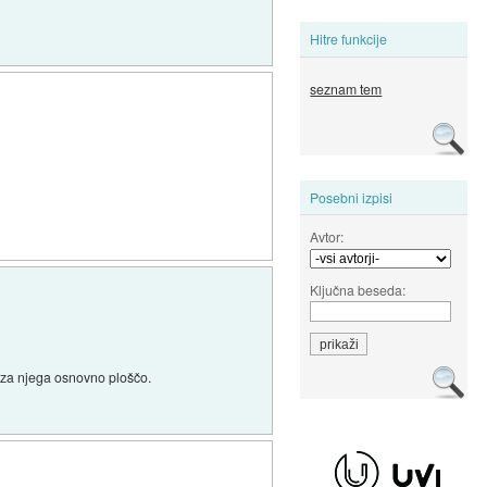
Hitre funkcije
seznam tem
Posebni izpisi
Avtor:
Ključna beseda:
n za njega osnovno ploščo.