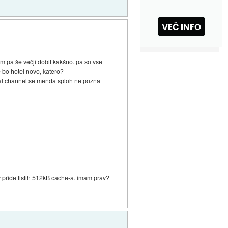
em pa še večji dobit kakšno. pa so vse
 bo hotel novo, katero?
? dual channel se menda sploh ne pozna
rav pride tistih 512kB cache-a. imam prav?