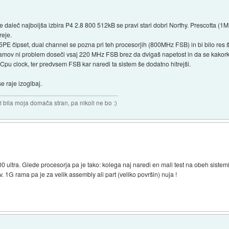
e daleč najboljša izbira P4 2.8 800 512kB se pravi stari dobri Northy. Prescotta (1MB
reje.
5PE čipset, dual channel se pozna pri teh procesorjih (800MHz FSB) in bi bilo res 
ramov ni problem doseči vsaj 220 MHz FSB brez da dvigaš napetost in da se kakorkol
o Cpu clock, ter predvsem FSB kar naredi ta sistem še dodatno hitrejši.
e raje izogibaj.
i bila moja domača stran, pa nikoli ne bo :)
 ultra. Glede procesorja pa je tako: kolega naj naredi en mali test na obeh sistemi
. 1G rama pa je za velik assembly ali part (veliko površin) nuja !