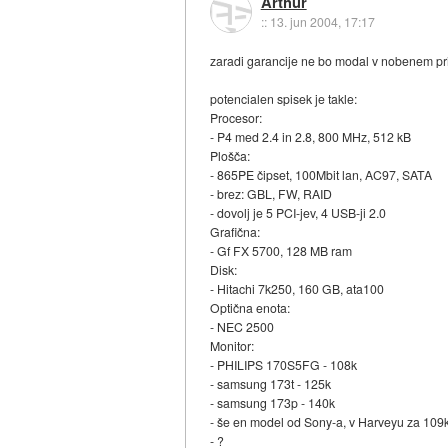
Arthur
::
13. jun 2004, 17:17
zaradi garancije ne bo modal v nobenem prim
potencialen spisek je takle:
Procesor:
- P4 med 2.4 in 2.8, 800 MHz, 512 kB
Plošča:
- 865PE čipset, 100Mbit lan, AC97, SATA
- brez: GBL, FW, RAID
- dovolj je 5 PCI-jev, 4 USB-ji 2.0
Grafična:
- Gf FX 5700, 128 MB ram
Disk:
- Hitachi 7k250, 160 GB, ata100
Optična enota:
- NEC 2500
Monitor:
- PHILIPS 170S5FG - 108k
- samsung 173t - 125k
- samsung 173p - 140k
- še en model od Sony-a, v Harveyu za 109
- ?