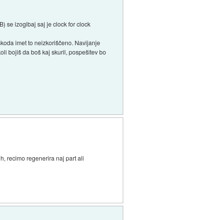
) se izogibaj saj je clock for clock
škoda imet to neizkoriščeno. Navijanje
i bojiš da boš kaj skuril, pospešitev bo
h, recimo regenerira naj part ali