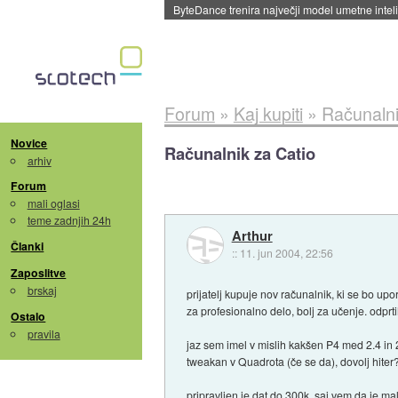
ByteDance trenira največji model umetne intel
Forum
»
Kaj kupiti
»
Računalni
Novice
Računalnik za Catio
arhiv
Forum
mali oglasi
teme zadnjih 24h
Arthur
Članki
::
11. jun 2004, 22:56
Zaposlitve
brskaj
prijatelj kupuje nov računalnik, ki se bo u
za profesionalno delo, bolj za učenje. odprt
Ostalo
pravila
jaz sem imel v mislih kakšen P4 med 2.4 in
tweakan v Quadrota (če se da), dovolj hite
pripravljen je dat do 300k. saj vem da je m