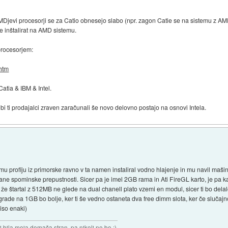
MDjevi procesorji se za Catio obnesejo slabo (npr. zagon Catie se na sistemu z AM
e inštalirat na AMD sistemu.
procesorjem:
.htm
atia & IBM & Intel.
il bi ti prodajalci zraven zaračunali še novo delovno postajo na osnovi Intela.
u profiju iz primorske ravno v ta namen instaliral vodno hlajenje in mu navil maši
ovečane spominske prepustnosti. Sicer pa je imel 2GB rama in Ati FireGL karto, je 
k že štartal z 512MB ne glede na dual chanell plato vzemi en modul, sicer ti bo d
rade na 1GB bo bolje, ker ti še vedno ostaneta dva free dimm slota, ker če slučajno 
iso enaki)
i bila moja domača stran, pa nikoli ne bo :)