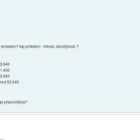
miselen? kaj pridobim - hitrost, združljivost..?
3.640
1.400
3.920
out 53.040
a priporočljiva?