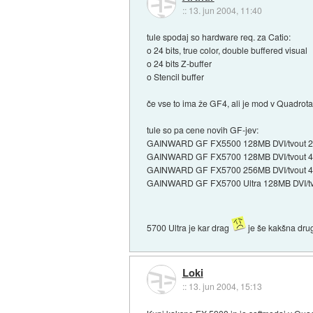
::
13. jun 2004, 11:40
tule spodaj so hardware req. za Catio:
o 24 bits, true color, double buffered visual
o 24 bits Z-buffer
o Stencil buffer
če vse to ima že GF4, ali je mod v Quadrota s
tule so pa cene novih GF-jev:
GAINWARD GF FX5500 128MB DVI/tvout 2
GAINWARD GF FX5700 128MB DVI/tvout 4
GAINWARD GF FX5700 256MB DVI/tvout 4
GAINWARD GF FX5700 Ultra 128MB DVI/tv
5700 Ultra je kar drag
je še kakšna drug
Loki
::
13. jun 2004, 15:13