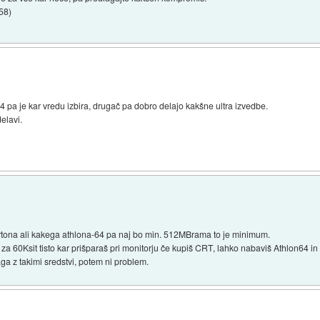
:58
)
pa je kar vredu izbira, drugač pa dobro delajo kakšne ultra izvedbe.
elavi.
rtona ali kakega athlona-64 pa naj bo min. 512MBrama to je minimum.
 za 60Ksit tisto kar prišparaš pri monitorju če kupiš CRT, lahko nabaviš Athlon64 i
laga z takimi sredstvi, potem ni problem.