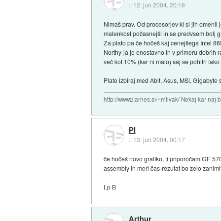
::
12. jun 2004, 20:18
Nimaš prav. Od procesorjev ki si jih omenil j
malenkost počasnejši in se predvsem bolj g
Za plato pa če hočeš kaj cenejšega Intel 86
Northy-ja je enostavno in v primeru dobrih 
več kot 10% (kar ni malo) saj se pohitri tak
Plato izbiraj med Abit, Asus, MSi, Gigabyte s
http://www2.arnes.si/~mlivak/ Nekaj kar naj b
PI
::
13. jun 2004, 00:17
če hočeš novo grafiko, ti priporočam GF 5700
assembly in meri čas-rezutat bo zelo zanimiv
Lp B
Arthur