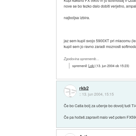
Kupi kaksno FX 5900 in jo softmodaj v Qua
nove se bo tezko dalo dobiti verjetno, ampak
najboljsa izbira.
jaz sem kupil svojo 5900XT pri mlacomu (lea
kupil sem jo ravno zaradi moznosti softmoda
Zgodovina sprememb…
spremenil:
Loki
(
13. jun 2004 ob 15:23
)
rkb2
::
13. jun 2004, 15:15
Če bo Catia bolj za učenje bo dovolj tudi 
Če pa hočeš zapravit malo več potem FX590