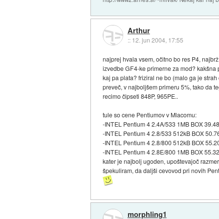
Arthur
::
12. jun 2004, 17:55
najprej hvala vsem, očitno bo res P4, najbrž
izvedbe GF4-ke primerne za mod? kakšna pa 
kaj pa plata? friziral ne bo (malo ga je str
preveč, v najboljšem primeru 5%, tako da te
recimo čipseti 848P, 965PE..
tule so cene Pentiumov v Mlacomu:
-INTEL Pentium 4 2.4A/533 1MB BOX 39.4
-INTEL Pentium 4 2.8/533 512kB BOX 50.7
-INTEL Pentium 4 2.8/800 512kB BOX 55.2
-INTEL Pentium 4 2.8E/800 1MB BOX 55.3
kater je najbolj ugoden, upoštevajoč razmer
špekuliram, da daljši cevovod pri novih Penti
morphling1