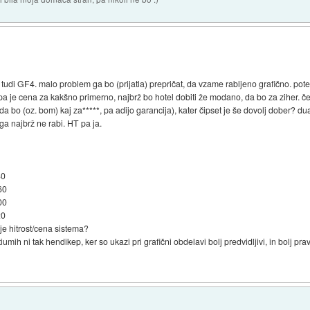
 tudi GF4. malo problem ga bo (prijatla) prepričat, da vzame rabljeno grafično. pot
je cena za kakšno primerno, najbrž bo hotel dobiti že modano, da bo za ziher. če
ah da bo (oz. bom) kaj za*****, pa adijo garancija), kater čipset je še dovolj dober
ga najbrž ne rabi. HT pa ja.
80
60
00
20
je hitrost/cena sistema?
umih ni tak hendikep, ker so ukazi pri grafični obdelavi bolj predvidljivi, in bolj p