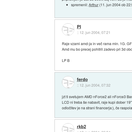
spremenil:
Arthur
(
11. jun 2004 ob 22
PI
::
12. jun 2004, 07:21
Raje vzami amd-ja in več rama min. 1G. GF4 
Amd mu bo precej pohitril zadevo pri 3d obd
LP B
ferdo
::
12. jun 2004, 07:32
jzt ti svetujem AMD nForce2 ali nForce3 Ba
LCD ni treba še nabavit, raje kupi dober 19"
odločitev je na strani financerja:), če raspo
rkb2