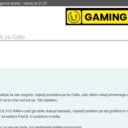
igence doslej
::
včeraj ob 21:37
k za Catio
porabljal za vse mogoče, najbolj požrešna pa bo Catia, zato rabim nekaj primernega 
ih ne bo imel več kot ca. 100 objektov.
 2.8, 512 RAM-a (več ga lahko dokupi kasneje), največji problem pa sta grafična i
r? za kakšne FireGL in podobne ni keša.
alo za vse kar hoče, pa predlagajte kakšen kompromis.