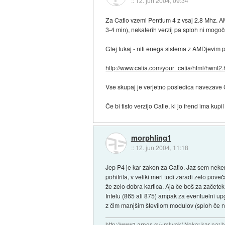
::
12. jun 2004, 09:34
Za Catio vzemi Pentium 4 z vsaj 2.8 Mhz. A
3-4 min), nekaterih verzij pa sploh ni mogoč
Glej tukaj - niti enega sistema z AMDjevim 
http://www.catia.com/your_catia/html/hwnt2
Vse skupaj je verjetno posledica navezave C
Če bi tisto verzijo Catie, ki jo frend ima kup
morphling1
::
12. jun 2004, 11:18
Jep P4 je kar zakon za Catio. Jaz sem nekem
pohitrila, v veliki meri tudi zaradi zelo p
že zelo dobra kartica. Aja če boš za začete
Intelu (865 ali 875) ampak za eventuelni upg
z čim manjšim številom modulov (sploh če n
http://www2.arnes.si/~mlivak/ Nekaj kar naj b