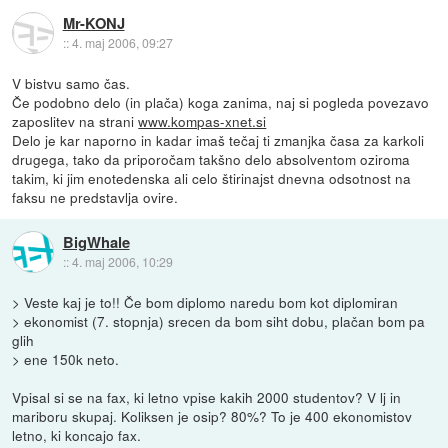
Mr-KONJ
::
4. maj 2006, 09:27
V bistvu samo čas.
Če podobno delo (in plača) koga zanima, naj si pogleda povezavo
zaposlitev na strani
www.kompas-xnet.si
Delo je kar naporno in kadar imaš tečaj ti zmanjka časa za karkoli
drugega, tako da priporočam takšno delo absolventom oziroma
takim, ki jim enotedenska ali celo štirinajst dnevna odsotnost na
faksu ne predstavlja ovire.
BigWhale
::
4. maj 2006, 10:29
> Veste kaj je to!! Če bom diplomo naredu bom kot diplomiran
> ekonomist (7. stopnja) srecen da bom siht dobu, plačan bom pa
glih
> ene 150k neto.
Vpisal si se na fax, ki letno vpise kakih 2000 studentov? V lj in
mariboru skupaj. Koliksen je osip? 80%? To je 400 ekonomistov
letno, ki koncajo fax.