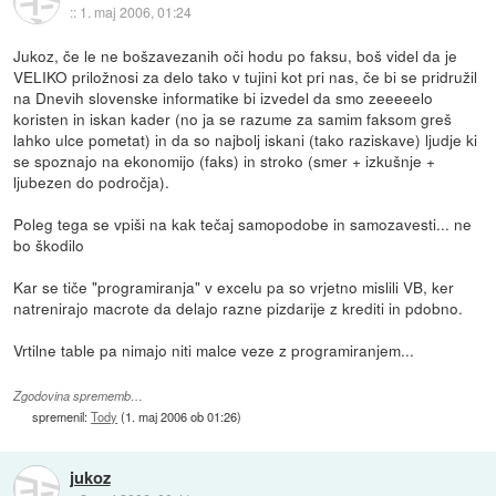
::
1. maj 2006, 01:24
Jukoz, če le ne bošzavezanih oči hodu po faksu, boš videl da je
VELIKO priložnosi za delo tako v tujini kot pri nas, če bi se pridružil
na Dnevih slovenske informatike bi izvedel da smo zeeeeelo
koristen in iskan kader (no ja se razume za samim faksom greš
lahko ulce pometat) in da so najbolj iskani (tako raziskave) ljudje ki
se spoznajo na ekonomijo (faks) in stroko (smer + izkušnje +
ljubezen do področja).
Poleg tega se vpiši na kak tečaj samopodobe in samozavesti... ne
bo škodilo
Kar se tiče "programiranja" v excelu pa so vrjetno mislili VB, ker
natrenirajo macrote da delajo razne pizdarije z krediti in pdobno.
Vrtilne table pa nimajo niti malce veze z programiranjem...
Zgodovina sprememb…
spremenil:
Tody
(
1. maj 2006 ob 01:26
)
jukoz