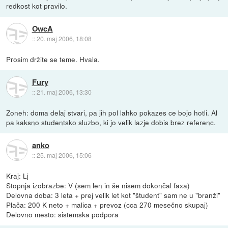
redkost kot pravilo.
OwcA
::
20. maj 2006, 18:08
Prosim držite se teme. Hvala.
Fury
::
21. maj 2006, 13:30
Zoneh: doma delaj stvari, pa jih pol lahko pokazes ce bojo hotli. Al
pa kaksno studentsko sluzbo, ki jo velik lazje dobis brez referenc.
anko
::
25. maj 2006, 15:06
Kraj: Lj
Stopnja izobrazbe: V (sem len in še nisem dokončal faxa)
Delovna doba: 3 leta + prej velik let kot "študent" sam ne u "branži"
Plača: 200 K neto + malica + prevoz (cca 270 mesečno skupaj)
Delovno mesto: sistemska podpora