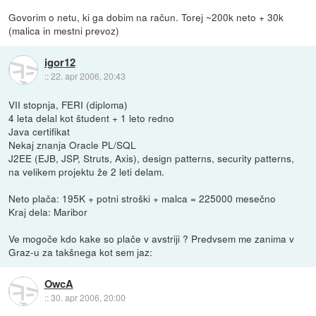
Govorim o netu, ki ga dobim na račun. Torej ~200k neto + 30k
(malica in mestni prevoz)
igor12
::
22. apr 2006, 20:43
VII stopnja, FERI (diploma)
4 leta delal kot študent + 1 leto redno
Java certifikat
Nekaj znanja Oracle PL/SQL
J2EE (EJB, JSP, Struts, Axis), design patterns, security patterns,
na velikem projektu že 2 leti delam.
Neto plača: 195K + potni stroški + malca = 225000 mesečno
Kraj dela: Maribor
Ve mogoče kdo kake so plače v avstriji ? Predvsem me zanima v
Graz-u za takšnega kot sem jaz:
OwcA
::
30. apr 2006, 20:00