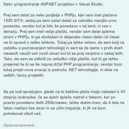
Delo: programiranje ASP.NET projektov v Visual Studio.
Prej sem delal za neko podjetje v PHPju, kjer sem imel plačano
1500 SIT/h, sedaj pa sem začel delati za nekoliko manjšo urno
postavko, vendar kot je bilo že povedano v tej temi, ni vse v
denarju. Prej sem imel večje plačilo, vendar sem delal spletne
strani v PHPju, ki ga obvladam in dejansko nisem delal nič česar
ne bi opravil z veliko lahkoto. Tukaj pa lahko rečem, da sem bolj na
začetku s poznavanjem tehnologij in sem se že samo v prvih dveh
mesecih naučil več novih stvari kot bi se prej verjetno v nekaj letih.
Tako, da sem se odločil za nekoliko nižje plačilo, kot bi ga lahko
prejemal če bi se še naprej držal PHP programiranja, vendar bom
tukaj prejel nova znanja iz področa .NET tehnologije, in dela na
velikih, fancy projektih.
Se pa tudi sprašujem, glede na to kakšne plače imajo nekateri s VII
stopnjo izobrazbe, če se sploh splača matrat s faksom, ker po
pravici povedano tistih 250k/mesec, lahko dobim brez, da 4 leta na
faksu mečem čas stran in se učim traparije, ki jih ne bom
potreboval nikoli več.
Zgodovina sprememb…