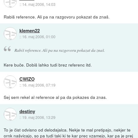
::
14. maj 2006, 14:03
Rabiš reference. Ali pa na razgovoru pokazat da znaš.
klemen22
::
16. maj 2006, 01:00
Rabiš reference. Ali pa na razgovoru pokazat da znaš.
Kere buče. Dobiš lahko tudi brez referenc itd.
CWIZO
::
16. maj 2006, 07:19
Sej sem rekel al reference al pa da pokazes da znas.
destiny
::
19. maj 2006, 13:29
To je čist odvisno od delodajalca. Nekje te mal pretipajo, nekjer te
ornk našvicajo, so pa tudi taki ki te kar prec vzamejo, kar pa je prej