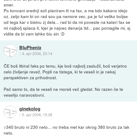
smer.
Po koncani srednji soli planiram iti na fax, a ma kdo kaksno idejo
oz. zeljo kam bi on rad sou pa nemore vec, pa je ful veliko boljse
od tega kar v bistvu zj dela... rad bi da mi poveste na kateri fax se
mi najbolj splaca it, kjer je najvec denarja itd... pac pomagite mi, sj
vidite da bi vam lahko biu sin :D
BluPhenix
::
4. apr 2006, 20:14
ČE boš itbiral faks po temu, kje boš najbolj zaslužil, boš verjetno
celo življenje revež. Pojdi na tistega, ki te veseli in je nekaj
perspektiven za prihodnost.
Pač samo to, da te veseli ne moreš več gledat. No razen če te
veselijo naravoslovni.
ginekolog
::
5. apr 2006, 15:38
>340 bruto ni 230 neto... no treba met kar okrog 380 bruto za tak
neto.