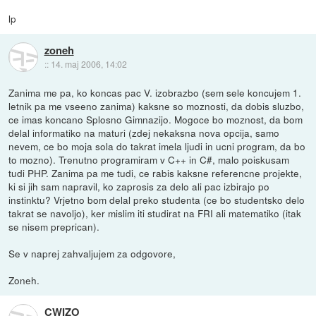
lp
zoneh
::
14. maj 2006, 14:02
Zanima me pa, ko koncas pac V. izobrazbo (sem sele koncujem 1.
letnik pa me vseeno zanima) kaksne so moznosti, da dobis sluzbo,
ce imas koncano Splosno Gimnazijo. Mogoce bo moznost, da bom
delal informatiko na maturi (zdej nekaksna nova opcija, samo
nevem, ce bo moja sola do takrat imela ljudi in ucni program, da bo
to mozno). Trenutno programiram v C++ in C#, malo poiskusam
tudi PHP. Zanima pa me tudi, ce rabis kaksne referencne projekte,
ki si jih sam napravil, ko zaprosis za delo ali pac izbirajo po
instinktu? Vrjetno bom delal preko studenta (ce bo studentsko delo
takrat se navoljo), ker mislim iti studirat na FRI ali matematiko (itak
se nisem preprican).
Se v naprej zahvaljujem za odgovore,
Zoneh.
CWIZO