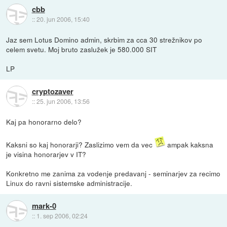
cbb
::
20. jun 2006, 15:40
Jaz sem Lotus Domino admin, skrbim za cca 30 strežnikov po
celem svetu. Moj bruto zaslužek je 580.000 SIT
LP
cryptozaver
::
25. jun 2006, 13:56
Kaj pa honorarno delo?
Kaksni so kaj honorarji? Zaslizimo vem da vec
ampak kaksna
je visina honorarjev v IT?
Konkretno me zanima za vodenje predavanj - seminarjev za recimo
Linux do ravni sistemske administracije.
mark-0
::
1. sep 2006, 02:24