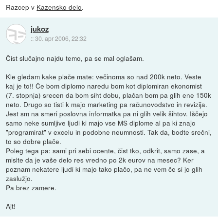
Razcep v
Kazensko delo
.
jukoz
::
30. apr 2006, 22:32
Čist slučajno najdu temo, pa se mal oglašam.
Kle gledam kake plače mate: večinoma so nad 200k neto. Veste
kaj je to!! Če bom diplomo naredu bom kot diplomiran ekonomist
(7. stopnja) srecen da bom siht dobu, plačan bom pa glih ene 150k
neto. Drugo so tisti k majo marketing pa računovodstvo in revizija.
Jest sm na smeri poslovna informatka pa ni glih velik šihtov. Iščejo
samo neke sumljive ljudi ki majo vse MS diplome al pa ki znajo
"programirat" v excelu in podobne neumnosti. Tak da, bodte srečni,
to so dobre plače.
Poleg tega pa: sami pri sebi ocente, čist tko, odkrit, samo zase, a
mislte da je vaše delo res vredno po 2k eurov na mesec? Ker
poznam nekatere ljudi ki majo tako plačo, pa ne vem če si jo glih
zaslužjo.
Pa brez zamere.
Ajt!