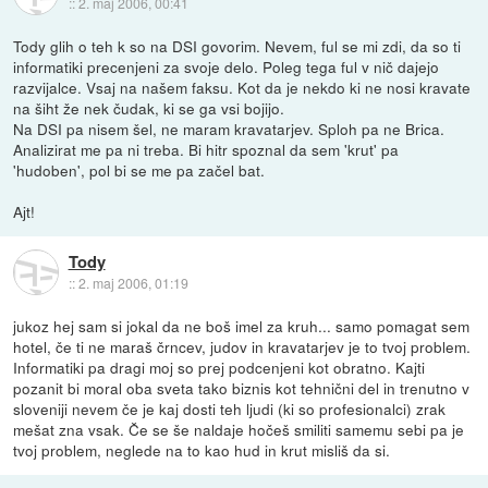
::
2. maj 2006, 00:41
Tody glih o teh k so na DSI govorim. Nevem, ful se mi zdi, da so ti
informatiki precenjeni za svoje delo. Poleg tega ful v nič dajejo
razvijalce. Vsaj na našem faksu. Kot da je nekdo ki ne nosi kravate
na šiht že nek čudak, ki se ga vsi bojijo.
Na DSI pa nisem šel, ne maram kravatarjev. Sploh pa ne Brica.
Analizirat me pa ni treba. Bi hitr spoznal da sem 'krut' pa
'hudoben', pol bi se me pa začel bat.
Ajt!
Tody
::
2. maj 2006, 01:19
jukoz hej sam si jokal da ne boš imel za kruh... samo pomagat sem
hotel, če ti ne maraš črncev, judov in kravatarjev je to tvoj problem.
Informatiki pa dragi moj so prej podcenjeni kot obratno. Kajti
pozanit bi moral oba sveta tako biznis kot tehnični del in trenutno v
sloveniji nevem če je kaj dosti teh ljudi (ki so profesionalci) zrak
mešat zna vsak. Če se še naldaje hočeš smiliti samemu sebi pa je
tvoj problem, neglede na to kao hud in krut misliš da si.