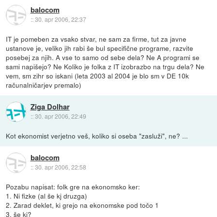
balocom
::
30. apr 2006, 22:37
IT je pomeben za vsako stvar, ne sam za firme, tut za javne
ustanove je, veliko jih rabi še bul specifične programe, razvite
posebej za njih. A vse to samo od sebe dela? Ne A programi se
sami napišejo? Ne Koliko je folka z IT izobrazbo na trgu dela? Ne
vem, sm zihr so iskani (leta 2003 al 2004 je blo sm v DE 10k
računalničarjev premalo)
Ziga Dolhar
::
30. apr 2006, 22:49
Kot ekonomist verjetno veš, koliko si oseba "zasluži", ne? ...
balocom
::
30. apr 2006, 22:58
Pozabu napisat: folk gre na ekonomsko ker:
1. Ni fizke (al še kj druzga)
2. Zarad deklet, ki grejo na ekonomske pod točo 1
3. še kj?