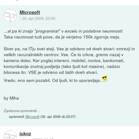
Microsoft
::
30. apr 2006, 23:06
...al pa ki znajo "programirat" v excelu in podobne neumnosti.
Taka neumnost tudi pove, da je verjetno 150k zgornja meja.
Sicer pa, na ITju svet stoji. Vse je odvisno od dveh stvari: omrezji in
velikih racunalniskih centrov. Vse. Ce to crkne, gremo nazaj v
kameno dobo. Kar poglej interent, mobitel, novice, bankomati,
komunikacije znotraj podjetja (tako ljudi kot masine), nadzor
bilocesa itn. VSE je odvisno od tistih dveh stvari.
Vredu, eno sem pozabil. Od ljudi, ki to uporavljajo.
by Miha
Zgodovina sprememb…
spremenil:
Microsoft
(
30. apr 2006 ob 23:07
)
jukoz