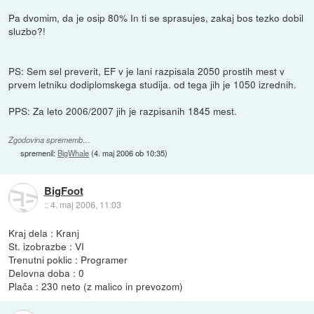
Pa dvomim, da je osip 80% In ti se sprasujes, zakaj bos tezko dobil
sluzbo?!
PS: Sem sel preverit, EF v je lani razpisala 2050 prostih mest v
prvem letniku dodiplomskega studija. od tega jih je 1050 izrednih.
PPS: Za leto 2006/2007 jih je razpisanih 1845 mest.
Zgodovina sprememb…
spremenil:
BigWhale
(
4. maj 2006 ob 10:35
)
BigFoot
::
4. maj 2006, 11:03
Kraj dela : Kranj
St. izobrazbe : VI
Trenutni poklic : Programer
Delovna doba : 0
Plača : 230 neto (z malico in prevozom)