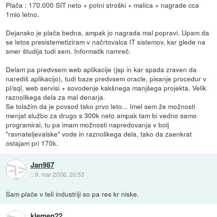
Plača : 170.000 SIT neto + potni stroški + malica + nagrade cca
1mio letno.
Dejansko je plača bedna, ampak jo nagrada mal popravi. Upam da
se letos presistemetiziram v načrtovalca IT sistemov, kar glede na
smer študija tudi sem. Informatik namreč.
Delam pa predvsem web aplikacije (jsp in kar spada zraven da
narediš aplikacijo), tudi baze predvsem oracle, pisanje procedur v
pl/sql, web servisi + sovodenje kakšnega manjšega projekta. Velik
raznolikega dela za mal denarja.
Se tolažim da je povsod tako prvo leto... Imel sem že možnosti
menjat službo za drugo s 300k neto ampak tam bi vedno samo
programiral, tu pa imam možnosti napredovanja v bolj
"ravnateljevalske" vode in raznolikega dela, tako da zaenkrat
ostajam pri 170k.
Jan987
::
9. mar 2006, 20:53
Sam plače v teli industriji so pa res kr niske.
klemen22