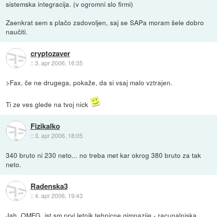
sistemska integracija. (v ogromni slo firmi)
Zaenkrat sem s plačo zadovoljen, saj se SAPa moram šele dobro
naučiti.
cryptozaver
::
3. apr 2006, 16:35
>Fax, če ne drugega, pokaže, da si vsaj malo vztrajen.
Ti ze ves glede na tvoj nick
Fizikalko
::
3. apr 2006, 18:05
340 bruto ni 230 neto... no treba met kar okrog 380 bruto za tak
neto.
Radenska3
::
4. apr 2006, 19:43
Jah, OMFG, jst sm prvi letnik tehnicne gimnazije - racunalniska