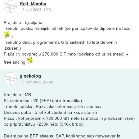
Red_Mamba
::
3. apr 2006, 10:31
Kraj dela : Ljubljana
Trenutni poklic: Kemijski tehnik (še par izpitov do diplome na faxu
)
Trenutno delo: programer na GIS sistemih (3 leta delovnih
izkušenj)
Plača : v povprečju 270.000 SIT neto (odvisno od ur na mesc) +
freelancing
ginekolog
::
3. apr 2006, 15:02
Kraj dela : MB
St. izobrazbe : VII (FERI uni infromatika)
Trenutni poklic : Razvijalec informacijskih sistemov
Delovna doba : 5 let kot študent na kks sistemih
Plača : kot pripravnik 180.000 SIT neto (z malico in prevozom vred)
po pripravništvu ~230k neto (340k bruto)
Delam pa na ERP sistemu SAP, konkretno sap netweaver in