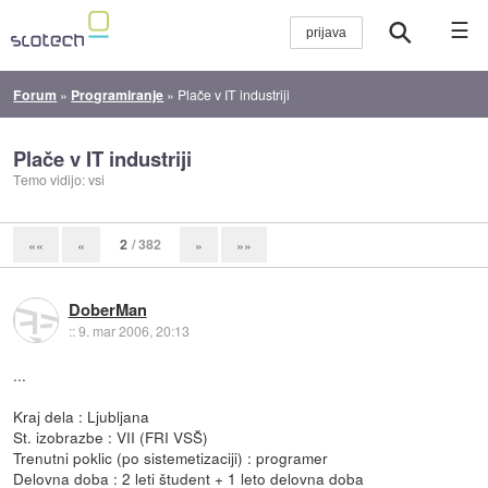
☰
Forum
»
Programiranje
»
Plače v IT industriji
Plače v IT industriji
Temo vidijo: vsi
2
/ 382
««
«
»
»»
DoberMan
::
9. mar 2006, 20:13
...
Kraj dela : Ljubljana
St. izobrazbe : VII (FRI VSŠ)
Trenutni poklic (po sistemetizaciji) : programer
Delovna doba : 2 leti študent + 1 leto delovna doba