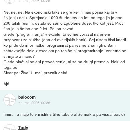
::
1. maj 2006, 00:28
Ne, ne, ne. Na ekonomski faks se gre ker nimaš pojma kaj bi v
življenju delu. Sprejmejo 1000 študentov na let, od tega jih je ene
200 takih resnih, ostalo so samo zgublene duše, tko kot jest. Prov
fino je in še bo ene 2 let. Pol pa zavod.
Glede "programiranja" v excelu: to so me vprašal na enem
razgovoru za službo (ena od avstrijskih bank). Sej nisem čisti knedl
ko pride do informatke, programirat pa res ne znam glih. Sam
zahtevnejše delo z excelom pa res še ni programiranje. Verjetno se
strinjate z mano?
Glede plač: al se eni preveč cenjo, al se pa drugi premalo. Neki od
tega bo.
Sicer pa: Živel 1. maj, praznik dela!
Ajt!
balocom
::
1. maj 2006, 00:38
hmm... a majo to v mislih vrtilne tabele al že makre pa visual basic?
Tody