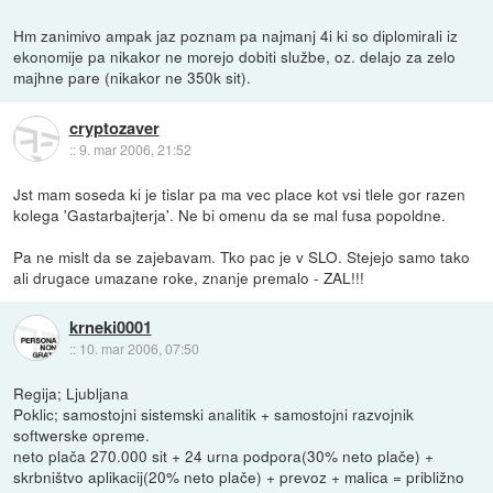
Hm zanimivo ampak jaz poznam pa najmanj 4i ki so diplomirali iz
ekonomije pa nikakor ne morejo dobiti službe, oz. delajo za zelo
majhne pare (nikakor ne 350k sit).
cryptozaver
::
9. mar 2006, 21:52
Jst mam soseda ki je tislar pa ma vec place kot vsi tlele gor razen
kolega 'Gastarbajterja'. Ne bi omenu da se mal fusa popoldne.
Pa ne mislt da se zajebavam. Tko pac je v SLO. Stejejo samo tako
ali drugace umazane roke, znanje premalo - ZAL!!!
krneki0001
::
10. mar 2006, 07:50
Regija; Ljubljana
Poklic; samostojni sistemski analitik + samostojni razvojnik
softwerske opreme.
neto plača 270.000 sit + 24 urna podpora(30% neto plače) +
skrbništvo aplikacij(20% neto plače) + prevoz + malica = približno