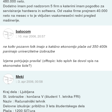
480.000 neto.
Dodatno imam pod nadzorom 5 firm s katerimi imam pogodbo za
servisiranje hardwera in softwera. Od vsake firme prejmem 40.000
neto na mesec v to je vključen vsakomesečni redni pregled
mašinerije.
balocom
::
10. mar 2006, 20:57
ne kolkr pozanm folk imajo s kakšno ekonomijo plače od 350-400k
panimajo univerzitetne izobrazbe
Izjeme potrjujejo pravila! (offtopic: kdo sploh še dovol vpis na
ekonomske šole?)
Meki
::
3. apr 2006, 00:58
Kraj dela : Ljubljana
St. izobrazbe : končana V (študent 1. letnika FRI)
Naziv : Računalniški tehnik
Delovne izkušnje: približno 3 leta študentskega dela
Plača : 1200 SIT/ura