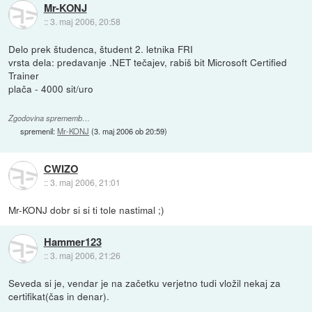
Mr-KONJ
::
3. maj 2006, 20:58
Delo prek študenca, študent 2. letnika FRI
vrsta dela: predavanje .NET tečajev, rabiš bit Microsoft Certified
Trainer
plača - 4000 sit/uro
Zgodovina sprememb…
spremenil:
Mr-KONJ
(
3. maj 2006 ob 20:59
)
CWIZO
::
3. maj 2006, 21:01
Mr-KONJ dobr si si ti tole nastimal ;)
Hammer123
::
3. maj 2006, 21:26
Seveda si je, vendar je na začetku verjetno tudi vložil nekaj za
certifikat(čas in denar).