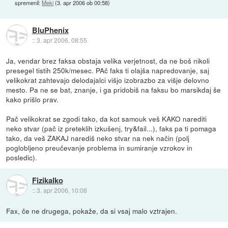
spremenil:
Meki
(
3. apr 2006 ob 00:58
)
BluPhenix
::
3. apr 2006, 08:55
Ja, vendar brez faksa obstaja velika verjetnost, da ne boš nikoli
presegel tistih 250k/mesec. PAč faks ti olajša napredovanje, saj
velikokrat zahtevajo delodajalci višjo izobrazbo za višje delovno
mesto. Pa ne se bat, znanje, i ga pridobiš na faksu bo marsikdaj še
kako prišlo prav.
Pač velikokrat se zgodi tako, da kot samouk veš KAKO narediti
neko stvar (pač iz preteklih izkušenj, try&fail...), faks pa ti pomaga
tako, da veš ZAKAJ narediš neko stvar na nek način (polj
poglobljeno preučevanje problema in sumiranje vzrokov in
posledic).
Fizikalko
::
3. apr 2006, 10:08
Fax, če ne drugega, pokaže, da si vsaj malo vztrajen.