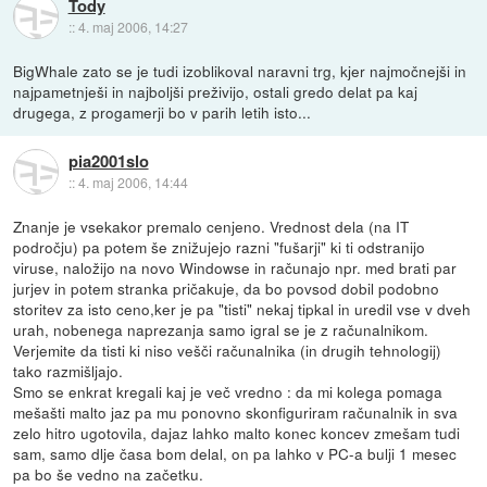
Tody
::
4. maj 2006, 14:27
BigWhale zato se je tudi izoblikoval naravni trg, kjer najmočnejši in
najpametnješi in najboljši preživijo, ostali gredo delat pa kaj
drugega, z progamerji bo v parih letih isto...
pia2001slo
::
4. maj 2006, 14:44
Znanje je vsekakor premalo cenjeno. Vrednost dela (na IT
področju) pa potem še znižujejo razni "fušarji" ki ti odstranijo
viruse, naložijo na novo Windowse in računajo npr. med brati par
jurjev in potem stranka pričakuje, da bo povsod dobil podobno
storitev za isto ceno,ker je pa "tisti" nekaj tipkal in uredil vse v dveh
urah, nobenega naprezanja samo igral se je z računalnikom.
Verjemite da tisti ki niso vešči računalnika (in drugih tehnologij)
tako razmišljajo.
Smo se enkrat kregali kaj je več vredno : da mi kolega pomaga
mešašti malto jaz pa mu ponovno skonfiguriram računalnik in sva
zelo hitro ugotovila, dajaz lahko malto konec koncev zmešam tudi
sam, samo dlje časa bom delal, on pa lahko v PC-a bulji 1 mesec
pa bo še vedno na začetku.