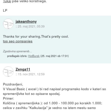
Tukaj
piše veliko koristnega.
LP
jakeanthony
::
25. maj 2021, 05:39
Thanks for your sharing,That's pretty cool.
top seo companies
Zgodovina sprememb…
predlagalo izbris:
HotBurek
(
25. maj 2021 ob 17:31
)
Zenga11
::
15. nov 2021, 12:59
Pozdravljeni,
V Visual Basic ( excel ) bi rad napisal programsko kodo v kateri so
spremenljivke kot so opisane spodaj.
Primer:
Količina ( spremenljivka ): od 1.000 - 100.000 po korakih 1.000;
celica v zavihku "Kalkulacija" je vedno na istem mestu samo