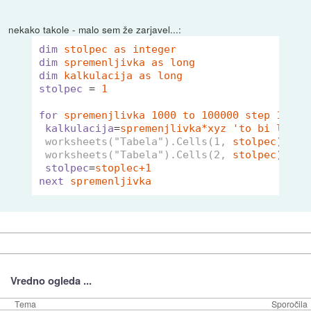
nekako takole - malo sem že zarjavel...:
dim
stolpec as integer
dim
spremenljivka as long
dim
kalkulacija as long
stolpec
 = 
1
for
spremenjlivka 1000 to 100000 step 1000
kalkulacija
=
spremenjlivka*xyz 'to bi lahko
worksheets("Tabela").Cells(1,
stolpec).Val
worksheets("Tabela").Cells(2,
stolpec).Val
stolpec
=
stoplec+1
next
spremenljivka
Vredno ogleda ...
Tema
Sporočila