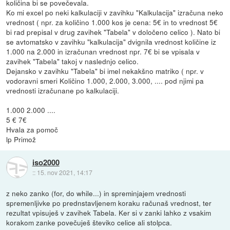
količina bi se povečevala.
Ko mi excel po neki kalkulaciji v zavihku "Kalkulacija" izračuna neko
vrednost ( npr. za količino 1.000 kos je cena: 5€ in to vrednost 5€
bi rad prepisal v drug zavihek "Tabela" v določeno celico ). Nato bi
se avtomatsko v zavihku "kalkulacija" dvignila vrednost količine iz
1.000 na 2.000 in izračunan vrednost npr. 7€ bi se vpisala v
zavihek "Tabela" takoj v naslednjo celico.
Dejansko v zavihku "Tabela" bi imel nekakšno matriko ( npr. v
vodoravni smeri Količino 1.000, 2.000, 3.000, .... pod njimi pa
vrednosti izračunane po kalkulaciji.
1.000 2.000 ....
5 € 7€
Hvala za pomoč
lp Primož
iso2000
::
15. nov 2021, 14:17
z neko zanko (for, do while...) in spreminjajem vrednosti
spremenljivke po prednstavljenem koraku računaš vrednost, ter
rezultat vpisuješ v zavihek Tabela. Ker si v zanki lahko z vsakim
korakom zanke povečuješ števiko celice ali stolpca.