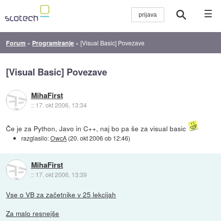
☰
Forum
»
Programiranje
»
[Visual Basic] Povezave
[Visual Basic] Povezave
MihaFirst
::
17. okt 2006, 13:34
Če je za Python, Javo in C++, naj bo pa še za visual basic
razglasilo:
OwcA
(
20. okt 2006 ob 12:46
)
MihaFirst
::
17. okt 2006, 13:39
Vse o VB za začetnike v 25 lekcijah
Za malo resnejše