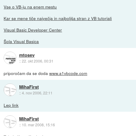
Vse o VB-ju na enem mestu
Kar se mene tiče največja in najboljša stran z VB tutoriali
Visual Basic Developer Center
Šola Visual Basica
mtosev
::
22. okt 2006, 00:31
priporočam da se doda
www.a1vbcode.com
MihaFirst
::
4. nov 2006, 22:11
Lep link
MihaFirst
::
10. mar 2008, 15:16