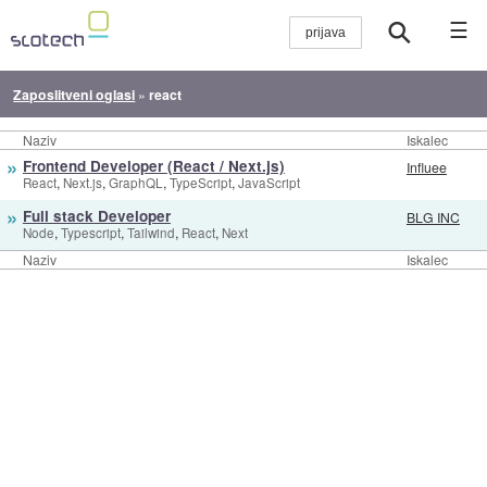
☰
Zaposlitveni oglasi
»
react
Naziv
Iskalec
»
Frontend Developer (React / Next.js)
Influee
,
,
,
,
React
Next.js
GraphQL
TypeScript
JavaScript
»
Full stack Developer
BLG INC
,
,
,
,
Node
Typescript
Tailwind
React
Next
Naziv
Iskalec