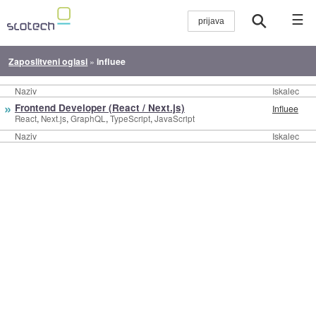
☰
Zaposlitveni oglasi
»
influee
Naziv
Iskalec
»
Frontend Developer (React / Next.js)
Influee
,
,
,
,
React
Next.js
GraphQL
TypeScript
JavaScript
Naziv
Iskalec