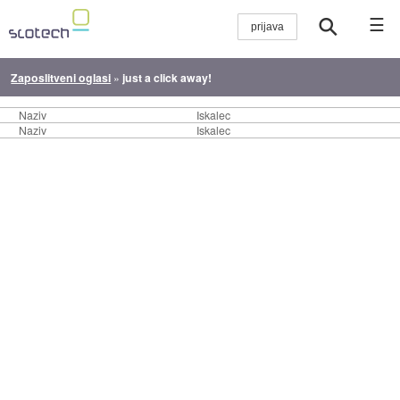
☰
Zaposlitveni oglasi
»
just a click away!
Naziv
Iskalec
Naziv
Iskalec