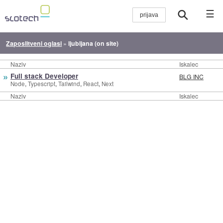
☰
Zaposlitveni oglasi
»
ljubljana (on site)
Naziv
Iskalec
»
Full stack Developer
BLG INC
,
,
,
,
Node
Typescript
Tailwind
React
Next
Naziv
Iskalec