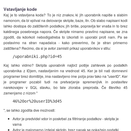
Vstavljanje kode
Kaj je to vstavljena koda? To je niz znakov, ki jih uporabnik napiše s slabim
namonom, da bi vplival na delovanje skripte, baze, itn. Ob slabo napisani kodi
lahko dostopa do zaščitenih podatkov, jih briše, popravlja ter vnaša in to brez
kakšnega posebnega napora. Če skripte nimamo pravilno napisane, se zna
zgoditi, da kdorkoli nebodigatreba to izkoristi in uporabi proti nam. Pa se
postavimo na stran napadalca - kako preverimo, če je stran primerno
zaščitena? Recimo, da si je avtor zamislil prikaz uporabnikov v stilu:
/uporabniki.php?id=45
Kaj lahko vidmo? Skripta
uporabnik
najbrž pošlje zahtevek po podatkih
uporabnika z IDjem, nastavljenim na vrednost 45. Ker je bil naš domnevni
programer brez domišlije, ima nastavljeno ime polja prav tako na "userID". Ker
je programer pozabil tudi na pretvarjanje spremenjivk in postavitev
narekovajev v SQL stavku, bo tale zloraba preprosta. Če številko 45
zamenjamo z nizom "
46%20or%20userID%3d45
", se lahko zgodita dve možnosti:
Avtor je predvidel vdor in poskrbel za filtriranje podatkov - skripta je
varna
Avtor je malomarno izdelal skripto, brez napak se pokažejo podatki