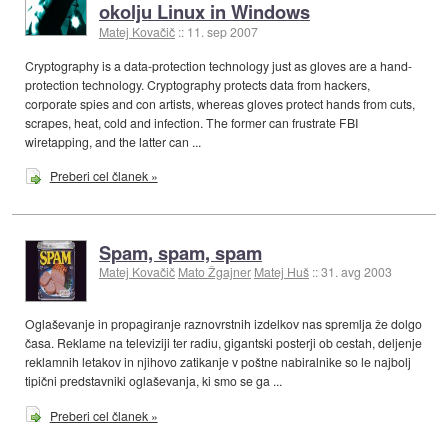
okolju Linux in Windows
Matej Kovačič
::
11. sep 2007
Cryptography is a data-protection technology just as gloves are a hand-
protection technology. Cryptography protects data from hackers,
corporate spies and con artists, whereas gloves protect hands from cuts,
scrapes, heat, cold and infection. The former can frustrate FBI
wiretapping, and the latter can ...
Preberi cel članek »
Spam, spam, spam
Matej Kovačič
Mato Žgajner
Matej Huš
::
31. avg 2003
Oglaševanje in propagiranje raznovrstnih izdelkov nas spremlja že dolgo
časa. Reklame na televiziji ter radiu, gigantski posterji ob cestah, deljenje
reklamnih letakov in njihovo zatikanje v poštne nabiralnike so le najbolj
tipični predstavniki oglaševanja, ki smo se ga ...
Preberi cel članek »