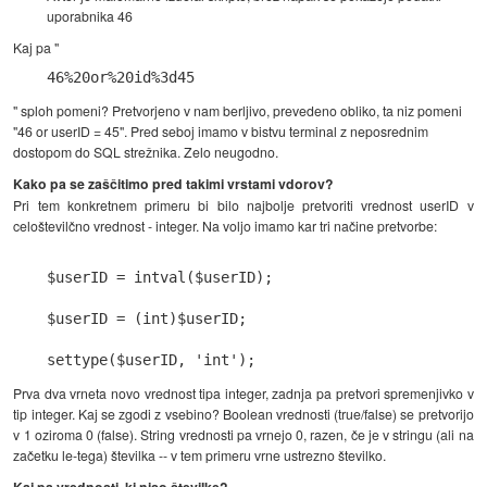
uporabnika 46
Kaj pa "
46%20or%20id%3d45
" sploh pomeni? Pretvorjeno v nam berljivo, prevedeno obliko, ta niz pomeni
"46 or userID = 45". Pred seboj imamo v bistvu terminal z neposrednim
dostopom do SQL strežnika. Zelo neugodno.
Kako pa se zaščitimo pred takimi vrstami vdorov?
Pri tem konkretnem primeru bi bilo najbolje pretvoriti vrednost userID v
celoštevilčno vrednost - integer. Na voljo imamo kar tri načine pretvorbe:
$userID = intval($userID);

$userID = (int)$userID;

Prva dva vrneta novo vrednost tipa integer, zadnja pa pretvori spremenjivko v
tip integer. Kaj se zgodi z vsebino? Boolean vrednosti (true/false) se pretvorijo
v 1 oziroma 0 (false). String vrednosti pa vrnejo 0, razen, če je v stringu (ali na
začetku le-tega) številka -- v tem primeru vrne ustrezno številko.
Kaj pa vrednosti, ki niso številke?