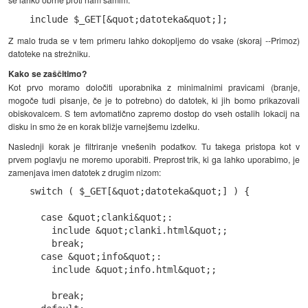
include $_GET[&quot;datoteka&quot;];
Z malo truda se v tem primeru lahko dokopljemo do vsake (skoraj --Primoz)
datoteke na strežniku.
Kako se zaščitimo?
Kot prvo moramo določiti uporabnika z minimalnimi pravicami (branje,
mogoče tudi pisanje, če je to potrebno) do datotek, ki jih bomo prikazovali
obiskovalcem. S tem avtomatično zapremo dostop do vseh ostalih lokacij na
disku in smo že en korak bližje varnejšemu izdelku.
Naslednji korak je filtriranje vnešenih podatkov. Tu takega pristopa kot v
prvem poglavju ne moremo uporabiti. Preprost trik, ki ga lahko uporabimo, je
zamenjava imen datotek z drugim nizom:
switch ( $_GET[&quot;datoteka&quot;] ) {

  case &quot;clanki&quot;:

    include &quot;clanki.html&quot;;

    break;

  case &quot;info&quot;:

    include &quot;info.html&quot;;

    break;
