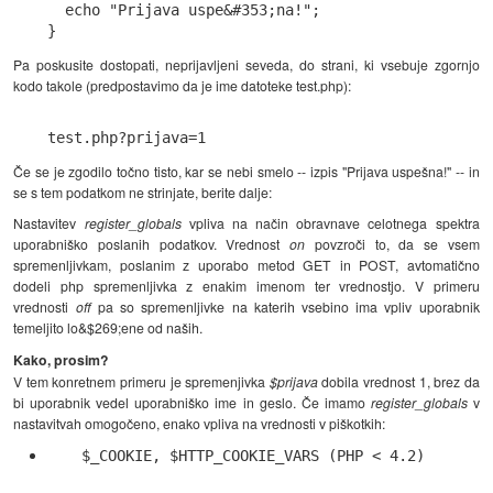
  echo "Prijava uspe&#353;na!";

Pa poskusite dostopati, neprijavljeni seveda, do strani, ki vsebuje zgornjo
kodo takole (predpostavimo da je ime datoteke test.php):
Če se je zgodilo točno tisto, kar se nebi smelo -- izpis "Prijava uspešna!" -- in
se s tem podatkom ne strinjate, berite dalje:
Nastavitev
register_globals
vpliva na način obravnave celotnega spektra
uporabniško poslanih podatkov. Vrednost
on
povzroči to, da se vsem
spremenljivkam, poslanim z uporabo metod GET in POST, avtomatično
dodeli php spremenljivka z enakim imenom ter vrednostjo. V primeru
vrednosti
off
pa so spremenljivke na katerih vsebino ima vpliv uporabnik
temeljito lo&$269;ene od naših.
Kako, prosim?
V tem konretnem primeru je spremenjivka
$prijava
dobila vrednost 1, brez da
bi uporabnik vedel uporabniško ime in geslo. Če imamo
register_globals
v
nastavitvah omogočeno, enako vpliva na vrednosti v piškotkih:
$_COOKIE, $HTTP_COOKIE_VARS (PHP < 4.2) 