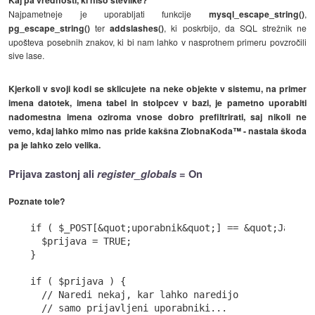
Najpametneje je uporabljati funkcije
mysql_escape_string()
,
pg_escape_string()
ter
addslashes()
, ki poskrbijo, da SQL strežnik ne
upošteva posebnih znakov, ki bi nam lahko v nasprotnem primeru povzročili
sive lase.
Kjerkoli v svoji kodi se sklicujete na neke objekte v sistemu, na primer
imena datotek, imena tabel in stolpcev v bazi, je pametno uporabiti
nadomestna imena oziroma vnose dobro prefiltrirati, saj nikoli ne
vemo, kdaj lahko mimo nas pride kakšna ZlobnaKoda™ - nastala škoda
pa je lahko zelo velika.
Prijava zastonj ali
register_globals
=
On
Poznate tole?
if ( $_POST[&quot;uporabnik&quot;] == &quot;Janez&q
  $prijava = TRUE;

}

if ( $prijava ) {

  // Naredi nekaj, kar lahko naredijo

  // samo prijavljeni uporabniki...
