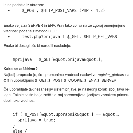
in na podatke iz obrazca:
$_POST, $HTTP_POST_VARS (PHP < 4.2)
Enako velja za SERVER in ENV. Prav tako vpliva na že zgoraj omenjenjene
vrednosti podane z metodo GET:
test.php?prijava=1 $_GET, $HTTP_GET_VARS (PHP 
Enako bi dosegli, če bi naredili naslednje:
Kako se zaščitimo?
Najbolj preprosto je, če spremenimo vrednost nastavitve
register_globals
na
Off
in uporabljamo $_GET, $_POST, $_COOKIE, $_ENV, $_SERVER.
Če uporabljate tak nezanesljiv sistem prijave, je naslednji korak izboljšava le-
tega. Takole se še bolje zaščitite, saj spremenjivka $prijava v vsakem primeru
dobi neko vrednost.
if ( $_POST[&quot;uporabnik&quot;] == &quot;Janez&q
  $prijava = true;

}

else {
