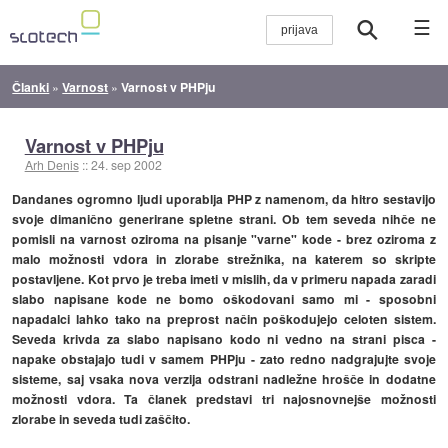
☰
Članki
»
Varnost
»
Varnost v PHPju
Varnost v PHPju
Arh Denis
::
24. sep 2002
Dandanes ogromno ljudi uporablja PHP z namenom, da hitro sestavijo
svoje dimanično generirane spletne strani. Ob tem seveda nihče ne
pomisli na varnost oziroma na pisanje "varne" kode - brez oziroma z
malo možnosti vdora in zlorabe strežnika, na katerem so skripte
postavljene. Kot prvo je treba imeti v mislih, da v primeru napada zaradi
slabo napisane kode ne bomo oškodovani samo mi - sposobni
napadalci lahko tako na preprost način poškodujejo celoten sistem.
Seveda krivda za slabo napisano kodo ni vedno na strani pisca -
napake obstajajo tudi v samem PHPju - zato redno nadgrajujte svoje
sisteme, saj vsaka nova verzija odstrani nadležne hrošče in dodatne
možnosti vdora. Ta članek predstavi tri najosnovnejše možnosti
zlorabe in seveda tudi zaščito.