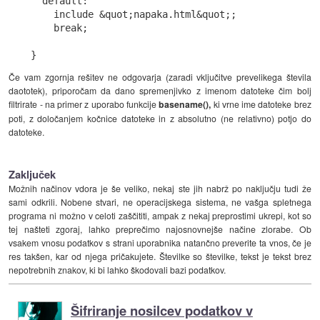
  default:

    include &quot;napaka.html&quot;;

    break;

}
Če vam zgornja rešitev ne odgovarja (zaradi vključitve prevelikega števila
daototek), priporočam da dano spremenjivko z imenom datoteke čim bolj
filtrirate - na primer z uporabo funkcije
basename(),
ki vrne ime datoteke brez
poti, z določanjem kočnice datoteke in z absolutno (ne relativno) potjo do
datoteke.
Zaključek
Možnih načinov vdora je še veliko, nekaj ste jih nabrž po naključju tudi že
sami odkrili. Nobene stvari, ne operacijskega sistema, ne vašga spletnega
programa ni možno v celoti zaščititi, ampak z nekaj preprostimi ukrepi, kot so
tej našteti zgoraj, lahko preprečimo najosnovnejše načine zlorabe. Ob
vsakem vnosu podatkov s strani uporabnika natančno preverite ta vnos, če je
res takšen, kar od njega pričakujete. Številke so številke, tekst je tekst brez
nepotrebnih znakov, ki bi lahko škodovali bazi podatkov.
Šifriranje nosilcev podatkov v