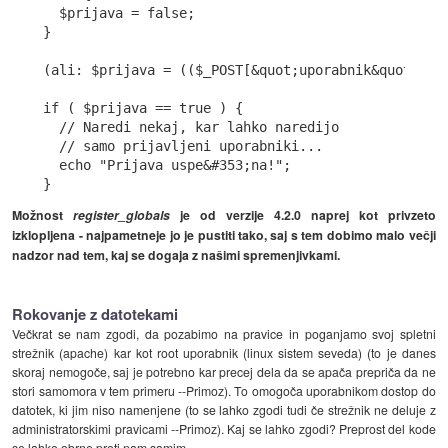
  $prijava = false;

}

(ali: $prijava = (($_POST[&quot;uporabnik&quot;] =
if ( $prijava == true ) {

  // Naredi nekaj, kar lahko naredijo

  // samo prijavljeni uporabniki...

  echo "Prijava uspe&#353;na!";

Možnost
register_globals
je od verzije 4.2.0 naprej kot privzeto
izklopljena - najpametneje jo je pustiti tako, saj s tem dobimo malo večji
nadzor nad tem, kaj se dogaja z našimi spremenjivkami.
Rokovanje z datotekami
Večkrat se nam zgodi, da pozabimo na pravice in poganjamo svoj spletni
strežnik (apache) kar kot root uporabnik (linux sistem seveda) (to je danes
skoraj nemogoče, saj je potrebno kar precej dela da se apača prepriča da ne
stori samomora v tem primeru --Primoz). To omogoča uporabnikom dostop do
datotek, ki jim niso namenjene (to se lahko zgodi tudi če strežnik ne deluje z
administratorskimi pravicami --Primoz). Kaj se lahko zgodi? Preprost del kode
se lahko obrne proti nam samim.