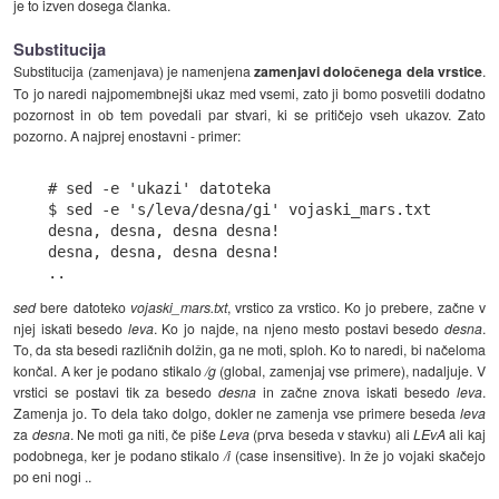
je to izven dosega članka.
Substitucija
Substitucija (zamenjava) je namenjena
zamenjavi določenega dela vrstice
.
To jo naredi najpomembnejši ukaz med vsemi, zato ji bomo posvetili dodatno
pozornost in ob tem povedali par stvari, ki se pritičejo vseh ukazov. Zato
pozorno. A najprej enostavni - primer:
# sed -e 'ukazi' datoteka

$ sed -e 's/leva/desna/gi' vojaski_mars.txt

desna, desna, desna desna!

desna, desna, desna desna!

sed
bere datoteko
vojaski_mars.txt
, vrstico za vrstico. Ko jo prebere, začne v
njej iskati besedo
leva
. Ko jo najde, na njeno mesto postavi besedo
desna
.
To, da sta besedi različnih dolžin, ga ne moti, sploh. Ko to naredi, bi načeloma
končal. A ker je podano stikalo
/g
(global, zamenjaj vse primere), nadaljuje. V
vrstici se postavi tik za besedo
desna
in začne znova iskati besedo
leva
.
Zamenja jo. To dela tako dolgo, dokler ne zamenja vse primere beseda
leva
za
desna
. Ne moti ga niti, če piše
Leva
(prva beseda v stavku) ali
LEvA
ali kaj
podobnega, ker je podano stikalo
/i
(case insensitive). In že jo vojaki skačejo
po eni nogi ..