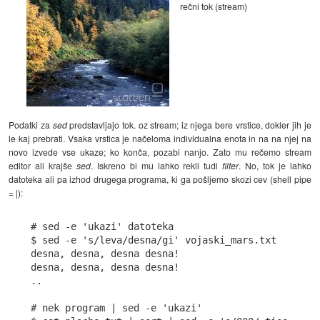
rečni tok (stream)
Podatki za
sed
predstavljajo tok. oz stream; iz njega bere vrstice, dokler jih je
le kaj prebrati. Vsaka vrstica je načeloma individualna enota in na na njej na
novo izvede vse ukaze; ko konča, pozabi nanjo. Zato mu rečemo stream
editor ali krajše
sed
. Iskreno bi mu lahko rekli tudi
filter
. No, tok je lahko
datoteka ali pa izhod drugega programa, ki ga pošljemo skozi cev (shell pipe
=
|
):
# sed -e 'ukazi' datoteka

$ sed -e 's/leva/desna/gi' vojaski_mars.txt

desna, desna, desna desna!

desna, desna, desna desna!

..

# nek program | sed -e 'ukazi'
