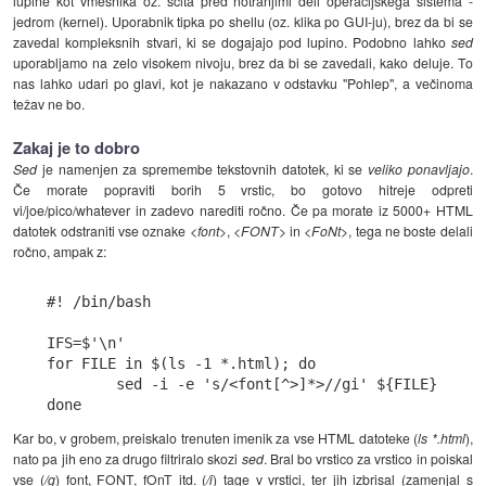
lupine kot vmesnika oz. ščita pred notranjimi deli operacijskega sistema -
jedrom (kernel). Uporabnik tipka po shellu (oz. klika po GUI-ju), brez da bi se
zavedal kompleksnih stvari, ki se dogajajo pod lupino. Podobno lahko
sed
uporabljamo na zelo visokem nivoju, brez da bi se zavedali, kako deluje. To
nas lahko udari po glavi, kot je nakazano v odstavku "Pohlep", a večinoma
težav ne bo.
Zakaj je to dobro
Sed
je namenjen za spremembe tekstovnih datotek, ki se
veliko ponavljajo
.
Če morate popraviti borih 5 vrstic, bo gotovo hitreje odpreti
vi/joe/pico/whatever in zadevo narediti ročno. Če pa morate iz 5000+ HTML
datotek odstraniti vse oznake
<font>
,
<FONT>
in
<FoNt>
, tega ne boste delali
ročno, ampak z:
#! /bin/bash

IFS=$'\n'

for FILE in $(ls -1 *.html); do

	sed -i -e 's/<font[^>]*>//gi' ${FILE}

Kar bo, v grobem, preiskalo trenuten imenik za vse HTML datoteke (
ls *.html
),
nato pa jih eno za drugo filtriralo skozi
sed
. Bral bo vrstico za vrstico in poiskal
vse (
/g
) font, FONT, fOnT itd. (
/i
) tage v vrstici, ter jih izbrisal (zamenjal s