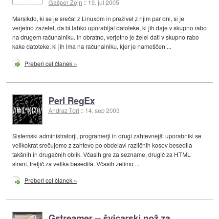
Gašper Žejn
::
19. jul 2005
Marsikdo, ki se je srečal z Linuxom in preživel z njim par dni, si je
verjetno zaželel, da bi lahko uporabljal datoteke, ki jih daje v skupno rabo
na drugem računalniku. In obratno, verjetno je želel dati v skupno rabo
kake datoteke, ki jih ima na računalniku, kjer je nameščen ...
Preberi cel članek »
Perl RegEx
Andraz Tori
::
14. sep 2003
Sistemski administratorji, programerji in drugi zahtevnejši uporabniki se
velikokrat srečujemo z zahtevo po obdelavi različnih kosov besedila
takšnih in drugačnih oblik. Včasih gre za sezname, drugič za HTML
strani, tretjič za velika besedila. Včasih želimo ...
Preberi cel članek »
Gstreamer -- švicarski nož za