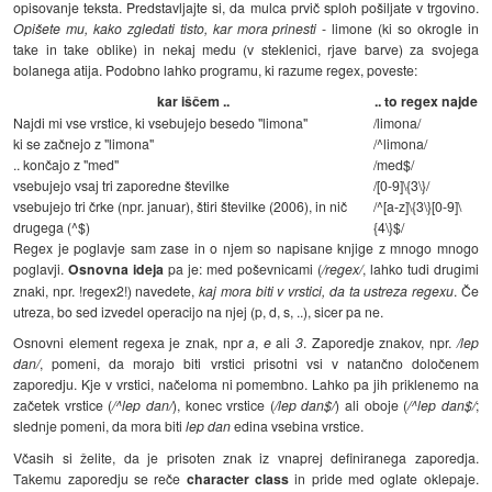
opisovanje teksta. Predstavljajte si, da mulca prvič sploh pošiljate v trgovino.
Opišete mu, kako zgledati tisto, kar mora prinesti
- limone (ki so okrogle in
take in take oblike) in nekaj medu (v steklenici, rjave barve) za svojega
bolanega atija. Podobno lahko programu, ki razume regex, poveste:
kar iščem ..
.. to regex najde
Najdi mi vse vrstice, ki vsebujejo besedo "limona"
/limona/
ki se začnejo z "limona"
/^limona/
.. končajo z "med"
/med$/
vsebujejo vsaj tri zaporedne številke
/[0-9]\{3\}/
vsebujejo tri črke (npr. januar), štiri številke (2006), in nič
/^[a-z]\{3\}[0-9]\
drugega (^$)
{4\}$/
Regex je poglavje sam zase in o njem so napisane knjige z mnogo mnogo
poglavji.
Osnovna ideja
pa je: med poševnicami (
/regex/
, lahko tudi drugimi
znaki, npr. !regex2!) navedete,
kaj mora biti v vrstici, da ta ustreza regexu
. Če
utreza, bo sed izvedel operacijo na njej (p, d, s, ..), sicer pa ne.
Osnovni element regexa je znak, npr
a
,
e
ali
3
. Zaporedje znakov, npr.
/lep
dan/
, pomeni, da morajo biti vrstici prisotni vsi v natančno določenem
zaporedju. Kje v vrstici, načeloma ni pomembno. Lahko pa jih priklenemo na
začetek vrstice (
/^lep dan/
), konec vrstice (
/lep dan$/
) ali oboje (
/^lep dan$/
;
slednje pomeni, da mora biti
lep dan
edina vsebina vrstice.
Včasih si želite, da je prisoten znak iz vnaprej definiranega zaporedja.
Takemu zaporedju se reče
character class
in pride med oglate oklepaje.