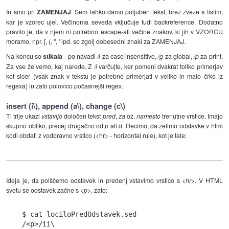
In smo pri
ZAMENJAJ
. Sem lahko damo poljuben tekst, brez zveze s tistim,
kar je vzorec ujel. Večinoma seveda vključuje tudi backreference. Dodatno
pravilo je, da v njem ni potrebno escape-ati večine znakov, ki jih v VZORCU
moramo, npr. [, (, ", ' ipd. so zgolj dobesedni znaki za ZAMENJAJ.
Na koncu so
stikala
- po navadi
/i
za case insensitive,
/g
za global,
/p
za print.
Za vse že vemo, kaj narede. Z
/i
varčujte, ker pomeni dvakrat toliko primerjav
kot sicer (vsak znak v tekstu je potrebno primerjati v veliko in malo črko iz
regexa) in zato polovico počasnejši regex.
insert (i\), append (a\), change (c\)
Ti trije ukazi
vstavijo
določen tekst
pred
,
za
oz.
namesto
trenutne vrstice. Imajo
skupno obliko, precej drugačno od
p
ali
d
. Recimo, da želimo odstavke v html
kodi obdati z vodoravno vrstico (<hr> - horizontal rule), kot je tale:
Ideja je, da poiščemo odstavek in predenj vstavimo vrstico s
<hr>
. V HTML
svetu se odstavek začne s
<p>
, zato:
$ cat lociloPredOdstavek.sed

/<p>/ii\
