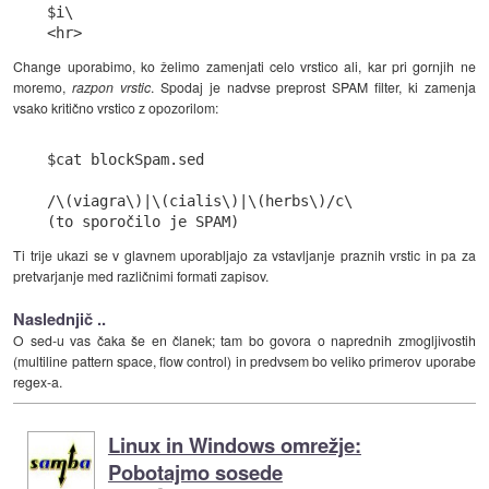
$i\

Change uporabimo, ko želimo zamenjati celo vrstico ali, kar pri gornjih ne
moremo,
razpon vrstic
. Spodaj je nadvse preprost SPAM filter, ki zamenja
vsako kritično vrstico z opozorilom:
$cat blockSpam.sed

/\(viagra\)|\(cialis\)|\(herbs\)/c\

Ti trije ukazi se v glavnem uporabljajo za vstavljanje praznih vrstic in pa za
pretvarjanje med različnimi formati zapisov.
Naslednjič ..
O sed-u vas čaka še en članek; tam bo govora o naprednih zmogljivostih
(multiline pattern space, flow control) in predvsem bo veliko primerov uporabe
regex-a.
Linux in Windows omrežje:
Pobotajmo sosede