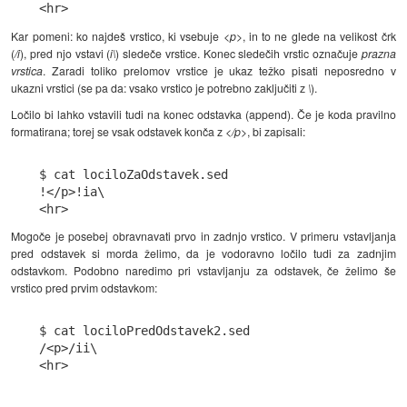
Kar pomeni: ko najdeš vrstico, ki vsebuje
<p>
, in to ne glede na velikost črk
(
/i
), pred njo vstavi (
i\
) sledeče vrstice. Konec sledečih vrstic označuje
prazna
vrstica
. Zaradi toliko prelomov vrstice je ukaz težko pisati neposredno v
ukazni vrstici (se pa da: vsako vrstico je potrebno zaključiti z
\
).
Ločilo bi lahko vstavili tudi na konec odstavka (append). Če je koda pravilno
formatirana; torej se vsak odstavek konča z
</p>
, bi zapisali:
$ cat lociloZaOdstavek.sed

!</p>!ia\

Mogoče je posebej obravnavati prvo in zadnjo vrstico. V primeru vstavljanja
pred odstavek si morda želimo, da je vodoravno ločilo tudi za zadnjim
odstavkom. Podobno naredimo pri vstavljanju za odstavek, če želimo še
vrstico pred prvim odstavkom:
$ cat lociloPredOdstavek2.sed

/<p>/ii\

<hr>
