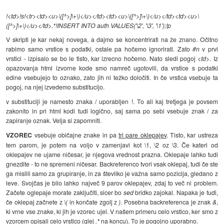
!<td>!s!<tr><td><u>\([^>]\+\)</u></td><td><u>\([^>]\+\)</u></td><td><u>\
([^>]\+\)</u></td>.*!INSERT INTO auth VALUES('\2', '\3', '\1');!p
V skripti je kar nekaj novega, a dajmo se koncentrirati na že znano. Očitno
rabimo samo vrstice s podatki, ostale pa hočemo ignorirati. Zato
#n
v prvi
vrstici - izpisalo se bo le tisto, kar izrecno hočemo. Nato sledi pogoj
<td>
. Iz
opazovanja html izvorne kode smo namreč ugotovili, da vrstice s podatki
edine vsebujejo to oznako, zato jih ni težko določiti. In če vrstica vsebuje ta
pogoj, na njej izvedemo substitucijo.
v substituciji je namesto znaka / uporabljen !. To ali kaj tretjega je povsem
zakonito in pri html kodi tudi logično, saj sama po sebi vsebuje znak / za
zapiranje oznak. Velja si zapomniti.
VZOREC
vsebuje običajne znake in pa
tri pare oklepajev
. Tisto, kar ustreza
tem parom, je potem na voljo v zamenjavi kot \1, \2 oz \3. Če kateri od
oklepajev ne ujame ničesar, je njegova vrednost prazna. Oklepaje lahko tudi
gnezdite - to ne spremeni ničesar. Backreferenco tvori vsak oklepaj, tudi če ste
ga mislili samo za grupiranje, in za številko je važna samo pozicija, gledano z
leve. Svojčas je bilo lahko največ 9 parov oklepajev, zdaj to več ni problem.
Začete oglepaje morate zaključiti, sicer bo
sed
bridko zajokal. Napaka je tudi,
če oklepaj začnete z
\(
in končate zgolj z
)
. Posebna backreferenca je znak
&
,
ki vrne vse znake, ki jih je vzorec ujel. V našem primeru celo vrstico, ker smo z
vzorcem opisali celo vrstico (glej
.*
na koncu). To je pogojno uporabno.