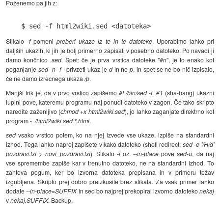
Poženemo pa jih z:
Stikalo
-f
pomeni
preberi ukaze iz te in te datoteke
. Uporabimo lahko pri
daljših ukazih, ki jih je bolj primerno zapisati v posebno datoteko. Po navadi ji
damo končnico
.sed
. Spet: če je prva vrstica datoteke "
#n
", je to enako kot
poganjanje
sed -n -f
- privzeti ukaz je
d
in ne
p
, in spet se ne bo nič izpisalo,
če ne damo izrecnega ukaza
/p
.
Manjši trik je, da v prvo vrstico zapišemo
#! /bin/sed -f
.
#1
(sha-bang) ukazni
lupini pove, kateremu programu naj ponudi datoteko v zagon. Če tako skripto
naredite zaženljivo (
chmod +x html2wiki.sed
), jo lahko zaganjate direktrno kot
program -
./html2wiki.sed *.html
.
sed
vsako vrstico potem, ko na njej izvede vse ukaze, izpiše na standardni
izhod. Tega lahko naprej zapišete v kako datoteko (shell redirect:
sed -e '/H/d'
pozdravi.txt > novi_pozdravi.txt
). Stikalo
-i
oz.
--in-place
pove
sed
-u, da naj
vse spremembe zapiše kar v trenutno datoteko, ne na standardni izhod. To
zahteva pogum, ker bo izvorna datoteka prepisana in v primeru težav
izgubljena. Skripto prej dobro preizkusite brez stikala. Za vsak primer lahko
dodate
--in-place=SUFFIX
in sed bo najprej prekopiral izvorno datoteko
nekaj
v
nekaj.SUFFIX
. Backup.