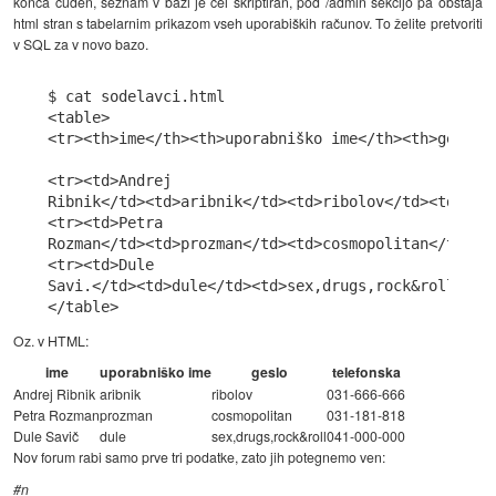
konca čuden, seznam v bazi je cel skriptiran, pod /admin sekcijo pa obstaja
html stran s tabelarnim prikazom vseh uporabiških računov. To želite pretvoriti
v SQL za v novo bazo.
$ cat sodelavci.html

<table>

<tr><th>ime</th><th>uporabniško ime</th><th>geslo</
<tr><td>Andrej

Ribnik</td><td>aribnik</td><td>ribolov</td><td>031-
<tr><td>Petra

Rozman</td><td>prozman</td><td>cosmopolitan</td><td
<tr><td>Dule

Savi.</td><td>dule</td><td>sex,drugs,rock&roll</td>
Oz. v HTML:
ime
uporabniško ime
geslo
telefonska
Andrej Ribnik
aribnik
ribolov
031-666-666
Petra Rozman
prozman
cosmopolitan
031-181-818
Dule Savič
dule
sex,drugs,rock&roll
041-000-000
Nov forum rabi samo prve tri podatke, zato jih potegnemo ven:
#n