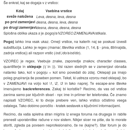
Še enkrat, kaj se dogaja v z vrstico:
Kdaj
Vsebina vrstice
sveže naložena
Leva, desna, leva, desna
po prvi zamenjavi
desna, desna, leva, desna
po drugi zamenjavi
desna, desna, desna, desna
Splošna oblika ukaza
s
je
/pogoj/s/VZOREC/ZAMENJAVA/stikala
.
Pogoj
lahko ima vsak ukaz. Omeji vrstice, na katerih naj se poskusi izvesti
substitucija. Lahko je regex (
/mama/
, številka vrstice (1, 14, $ - prva, štirinajsta,
zadnja vrstica)) ali razpon vrstic (
/od/,/do/s/od/do
).
VZOREC je regex. Vsebuje znake, zaporedje znakov, character classes,
quantifierje in
oklepaje
(
\(
in
\)
). Vsi razen slednjih se v zamenjavi obnaša
natanko tako, kot v pogoju = kot smo povedali do zdaj. Oklepaji pa imajo
poleg grupiranja še poseben pomen. Tekst, ki ustreza vzorcu med oklepaji, bo
v ZAMENJAVI na voljo kot
\1
,
\2
,
\3
in tako naprej. Te escape-ane števke
imenujemo
backreferences
. Zakaj bi koristile? Recimo, da vas od vrstice
zanima samo par ključnih stvari - npr. ime in priimer ter telefonska. Če znamo
napisati VZOREC, ki to dvoje prebere ven, lahko vrstico očistimo vsega
ostalega. Tako dobimo poročilo - kratek sestavek s ključnimi informacijami.
Recimo, da vaša spletna stran migrira iz enega foruma na drugega in rabite
prenesti uporabniške račune v nov sistem. Nikjer sicer ne piše, da to morate
storiti, zgleda pa povsem neprofesionalno, če ne (kajne?). Star forum je do