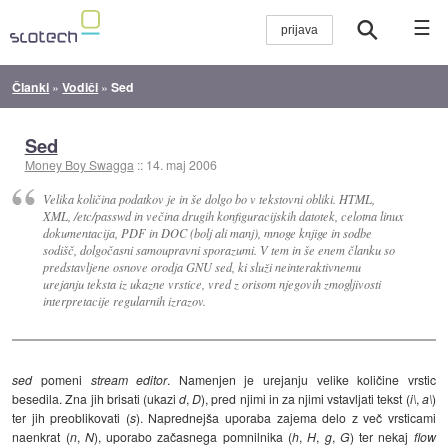
☰
Članki
»
Vodiči
»
Sed
Sed
Money Boy Swagga
::
14. maj 2006
Velika količina podatkov je in še dolgo bo v tekstovni obliki. HTML,
XML,
/etc/passwd
in večina drugih konfiguracijskih datotek, celotna linux
dokumentacija, PDF in DOC (bolj ali manj), mnoge knjige in sodbe
sodišč, dolgočasni samoupravni sporazumi. V tem in še enem članku so
predstavljene osnove orodja GNU
sed
, ki služi neinteraktivnemu
urejanju teksta iz ukazne vrstice, vred z orisom njegovih zmogljivosti
interpretacije regularnih izrazov.
sed
pomeni
stream editor
. Namenjen je urejanju velike količine vrstic
besedila. Zna jih brisati (ukazi
d
,
D
), pred njimi in za njimi vstavljati tekst (
i\
,
a\
)
ter jih preoblikovati (
s
). Naprednejša uporaba zajema delo z več vrsticami
naenkrat (
n
,
N
), uporabo začasnega pomnilnika (
h
,
H
,
g
,
G
) ter nekaj
flow