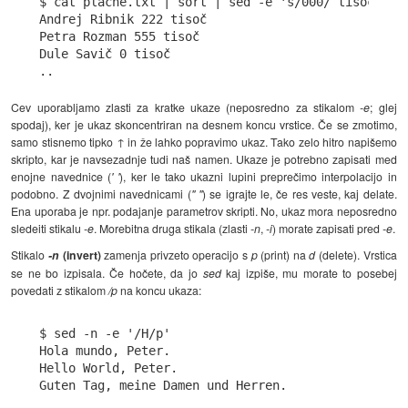
$ cat plache.txt | sort | sed -e 's/000/ tisoč/'

Andrej Ribnik 222 tisoč

Petra Rozman 555 tisoč

Dule Savič 0 tisoč

Cev uporabljamo zlasti za kratke ukaze (neposredno za stikalom
-e
; glej
spodaj), ker je ukaz skoncentriran na desnem koncu vrstice. Če se zmotimo,
samo stisnemo tipko ↑ in že lahko popravimo ukaz. Tako zelo hitro napišemo
skripto, kar je navsezadnje tudi naš namen. Ukaze je potrebno zapisati med
enojne navednice (
' '
), ker le tako ukazni lupini preprečimo interpolacijo in
podobno. Z dvojnimi navednicami (
" "
) se igrajte le, če res veste, kaj delate.
Ena uporaba je npr. podajanje parametrov skripti. No, ukaz mora neposredno
sledeiti stikalu
-e
. Morebitna druga stikala (zlasti
-n
,
-i
) morate zapisati pred
-e
.
Stikalo
-n
(invert)
zamenja privzeto operacijo s
p
(print) na
d
(delete). Vrstica
se ne bo izpisala. Če hočete, da jo
sed
kaj izpiše, mu morate to posebej
povedati z stikalom
/p
na koncu ukaza:
$ sed -n -e '/H/p'

Hola mundo, Peter.

Hello World, Peter.
