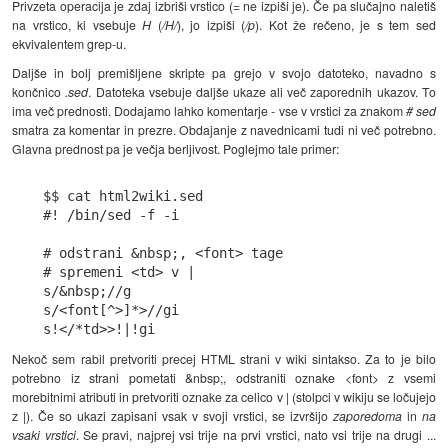
Privzeta operacija je zdaj izbriši vrstico (= ne izpiši je). Če pa slučajno naletiš
na vrstico, ki vsebuje
H
(
/H/
), jo izpiši (
/p
). Kot že rečeno, je s tem sed
ekvivalentem grep-u.
Daljše in bolj premišljene skripte pa grejo v svojo datoteko, navadno s
končnico
.sed
. Datoteka vsebuje daljše ukaze ali več zaporednih ukazov. To
ima več prednosti. Dodajamo lahko komentarje - vse v vrstici za znakom
#
sed
smatra za komentar in prezre. Obdajanje z navednicami tudi ni več potrebno.
Glavna prednost pa je večja berljivost. Poglejmo tale primer:
$$ cat html2wiki.sed

#! /bin/sed -f -i

# odstrani &nbsp;, <font> tage

# spremeni <td> v |

s/&nbsp;//g

s/<font[^>]*>//gi

Nekoč sem rabil pretvoriti precej HTML strani v wiki sintakso. Za to je bilo
potrebno iz strani pometati &nbsp;, odstraniti oznake <font> z vsemi
morebitnimi atributi in pretvoriti oznake za celico v
|
(stolpci v wikiju se ločujejo
z |). Če so ukazi zapisani vsak v svoji vrstici, se izvršijo
zaporedoma
in
na
vsaki vrstici
. Se pravi, najprej vsi trije na prvi vrstici, nato vsi trije na drugi ...