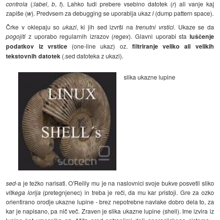
controla
(
:label
,
b
,
t
). Lahko tudi prebere vsebino datotek (
r
) ali vanje kaj
zapiše (
w
). Predvsem za debugging se uporablja ukaz
l
(dump pattern space).
Črke v oklepaju so
ukazi
, ki jih sed izvrši na
trenutni vrstici
. Ukaze se da
pogojiti
z uporabo regularnih izrazov (
regex
). Glavni uporabi sta
luščenje
podatkov iz vrstice
(one-line ukaz) oz.
filtriranje veliko ali velikih
tekstovnih datotek
(.sed datoteka z ukazi).
slika ukazne lupine
sed
-a je težko narisati. O'Reilly mu je na naslovnici svoje bukve posvetil sliko
vitkega lorija
(pretegnjenec) in treba je reči, da mu kar pristoji. Gre za ozko
orientirano orodje ukazne lupine - brez nepotrebne navlake dobro dela to, za
kar je napisano, pa nič več. Zraven je slika ukazne lupine (shell). Ime izvira iz