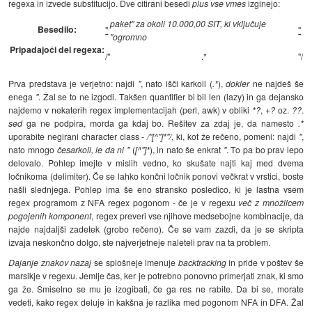
regexa in izvede substitucijo. Dve citirani besedi
plus vse vmes
izginejo:
paket" za okoli 10.000,00 SIT, ki vključuje
Besedilo:
"
"
"ogromno
Pripadajoči del regexa:
/"
.*
"/
Prva predstava je verjetno: najdi
"
, nato išči karkoli (
.*
),
dokler
ne najdeš še
enega
"
. Žal se to ne izgodi. Takšen quantifier bi bil len (lazy) in ga dejansko
najdemo v nekaterih regex implementacijah (perl, awk) v obliki
*?
,
+?
oz.
??
.
sed
ga ne podpira, morda ga kdaj bo. Rešitev za zdaj je, da namesto
.*
uporabite negirani character class -
/"[^"]*"/
, ki, kot že rečeno, pomeni: najdi
"
,
nato mnogo
česarkoli, le da ni "
(
[^"]*
), in nato še enkrat
"
. To pa bo prav lepo
delovalo. Pohlep imejte v mislih vedno, ko skušate najti kaj med dvema
ločnikoma (delimiter). Če se lahko končni ločnik ponovi večkrat v vrstici, boste
našli slednjega. Pohlep ima še eno stransko posledico, ki je lastna vsem
regex programom z NFA regex pogonom - če je v regexu
več z množilcem
pogojenih komponent
, regex preveri vse njihove medsebojne kombinacije, da
najde najdaljši zadetek (grobo rečeno). Če se vam zazdi, da je se skripta
izvaja neskončno dolgo, ste najverjetneje naleteli prav na ta problem.
Dajanje znakov nazaj
se splošneje imenuje
backtracking
in pride v poštev še
marsikje v regexu. Jemlje čas, ker je potrebno ponovno primerjati znak, ki smo
ga že. Smiselno se mu je izogibati, če ga res ne rabite. Da bi se, morate
vedeti, kako regex deluje in kakšna je razlika med pogonom NFA in DFA. Žal