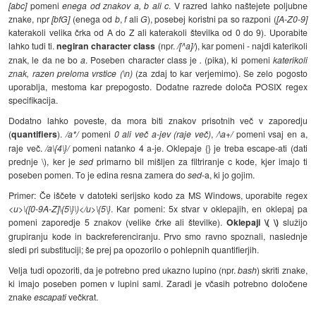
[abc]
pomeni
enega od znakov a, b ali c
. V razred lahko naštejete poljubne
znake, npr
[bfG]
(enega od
b
,
f
ali
G
), posebej koristni pa so razponi (
[A-Z0-9]
katerakoli velika črka od A do Z ali katerakoli številka od 0 do 9). Uporabite
lahko tudi ti.
negiran character class
(npr.
/[^a]/
), kar pomeni - najdi katerikoli
znak, le da ne bo
a
. Poseben character class je
.
(pika), ki pomeni
katerikoli
znak, razen preloma vrstice (\n)
(za zdaj to kar verjemimo). Se zelo pogosto
uporablja, mestoma kar prepogosto. Dodatne razrede določa POSIX regex
specifikacija.
Dodatno lahko poveste, da mora biti znakov prisotnih več v zaporedju
(
quantifiers
).
/a*/
pomeni
0 ali več a-jev (raje več)
,
/\a+/
pomeni vsaj en a,
raje več.
/a\{4\}/
pomeni natanko 4 a-je. Oklepaje {} je treba escape-ati (dati
prednje \), ker je
sed
primarno bil mišljen za filtriranje c kode, kjer imajo ti
poseben pomen. To je edina resna zamera do
sed
-a, ki jo gojim.
Primer: Če iščete v datoteki serijsko kodo za MS Windows, uporabite regex
<u>\([0-9A-Z]\{5\}\)</u>\{5\}
. Kar pomeni: 5x stvar v oklepajih, en oklepaj pa
pomeni zaporedje 5 znakov (velike črke ali številke).
Oklepaji \( \)
služijo
grupiranju kode in backreferenciranju. Prvo smo ravno spoznali, naslednje
sledi pri substituciji; še prej pa opozorilo o pohlepnih quantifierjih.
Velja tudi opozoriti, da je potrebno pred ukazno lupino (npr.
bash
) skriti znake,
ki imajo poseben pomen v lupini sami. Zaradi je včasih potrebno določene
znake
escapati
večkrat.