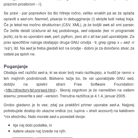
praznim prostorom -
//
).
Se pravi - par popravkov bo šlo hitreje ročno, veliko enakih pa se že splača
opraviti s
sed
-om. Namreč, pisanje in debuggiranje (!) skripte tudi nekaj traja.
Če je tekst res močno strukturiran (CSV, XML), je že boljši awk ali xml parser.
Če želite delati izračune ali kaj podobnega,
sed
odpade (ker ni programski
jezik); za to so uporabni awk, perl, python, javo ali c ali kar pač uporabljate. Za
prav specifične naloge obstajajo druga GNU orodja - tr, grep (grep x =
sed -n
'/x/p'
), itd. Na
sed
je treba gledati kot na orodje - dobro je za določeno stvar, za
ostale pa sploh ne.
Poganjanje
Obstaja več različic
sed
-a, ki se sicer bolj malo razlikujejo, a hudič je ravno v
teh majhnih podrobnosti. Bistveno lažje bo, če vsi uporabljate GNU sed,
dobljiv na spletni strani Free Software Foundation:
<
http://directory.fsf.org/sed.html
>. Skoraj zagotovo je že nameščen na vašem
sisemu; preverite s
sed --version
. Trenutna različica je 4.1.4, januar 2005.
Grobo gledano je to vse; zdaj pa praktični primer uporabe
sed-a
. Najprej
potrebujete dostop do ukazne vrstice (oz. lupina = shell account) na kakšnem
*nix strežniku. Nato morate
sed
-u povedati dvoje:
kje naj dobi podatke, in
katere ukaze naj izvede na njih.