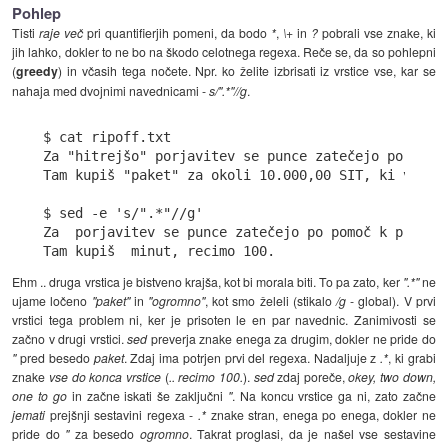
Pohlep
Tisti
raje več
pri quantifierjih pomeni, da bodo
*
,
\+
in
?
pobrali vse znake, ki
jih lahko, dokler to ne bo na škodo celotnega regexa. Reče se, da so pohlepni
(
greedy
) in včasih tega nočete. Npr. ko želite izbrisati iz vrstice vse, kar se
nahaja med dvojnimi navednicami -
s/".*"//g
.
$ cat ripoff.txt

Za "hitrejšo" porjavitev se punce zatečejo po pomoč
Tam kupiš "paket" za okoli 10.000,00 SIT, ki vključ
$ sed -e 's/".*"//g'

Za  porjavitev se punce zatečejo po pomoč k prijazn
Ehm .. druga vrstica je bistveno krajša, kot bi morala biti. To pa zato, ker
".*"
ne
ujame ločeno
"paket"
in
"ogromno"
, kot smo želeli (stikalo
/g
- global). V prvi
vrstici tega problem ni, ker je prisoten le en par navednic. Zanimivosti se
začno v drugi vrstici.
sed
preverja znake enega za drugim, dokler ne pride do
"
pred besedo
paket
. Zdaj ima potrjen prvi del regexa. Nadaljuje z
.*
, ki grabi
znake
vse do konca vrstice
(
.. recimo 100.
).
sed
zdaj poreče,
okey, two down,
one to go
in začne iskati še zaključni
"
. Na koncu vrstice ga ni, zato začne
jemati
prejšnji sestavini regexa -
.*
znake stran, enega po enega, dokler ne
pride do
"
za besedo
ogromno
. Takrat proglasi, da je našel vse sestavine