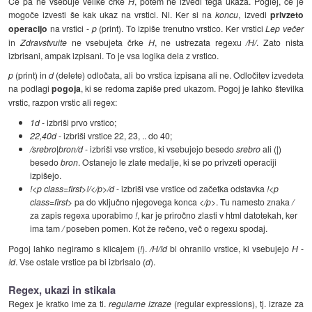
Če pa ne vsebuje velike črke
H
, potem ne izvedi tega ukaza. Poglej, če je
mogoče izvesti še kak ukaz na vrstici. Ni. Ker si na
koncu
, izvedi
privzeto
operacijo
na vrstici -
p
(print). To izpiše trenutno vrstico. Ker vrstici
Lep večer
in
Zdravstvuite
ne vsebujeta črke
H
, ne ustrezata regexu
/H/
. Zato nista
izbrisani, ampak izpisani. To je vsa logika dela z vrstico.
p
(print) in
d
(delete) odločata, ali bo vrstica izpisana ali ne. Odločitev izvedeta
na podlagi
pogoja
, ki se redoma zapiše pred ukazom. Pogoj je lahko številka
vrstic, razpon vrstic ali regex:
1d
- izbriši prvo vrstico;
22,40d
- izbriši vrstice 22, 23, .. do 40;
/srebro|bron/d
- izbriši vse vrstice, ki vsebujejo besedo
srebro
ali (
|
)
besedo
bron
. Ostanejo le zlate medalje, ki se po privzeti operaciji
izpišejo.
!<p class=first>!/</p>/d
- izbriši vse vrstice od začetka odstavka
!<p
class=first>
pa do vključno njegovega konca
</p>
. Tu namesto znaka
/
za zapis regexa uporabimo
!
, kar je priročno zlasti v html datotekah, ker
ima tam
/
poseben pomen. Kot že rečeno, več o regexu spodaj.
Pogoj lahko negiramo s klicajem (
!
).
/H/!d
bi ohranilo vrstice, ki vsebujejo
H
-
!d
. Vse ostale vrstice pa bi izbrisalo (
d
).
Regex, ukazi in stikala
Regex je kratko ime za ti.
regularne izraze
(regular expressions), tj. izraze za