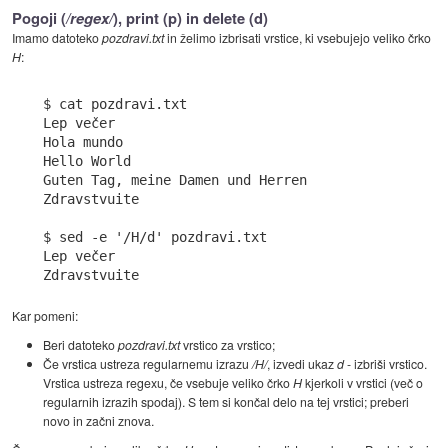
Pogoji (
/regex/
), print (p) in delete (d)
Imamo datoteko
pozdravi.txt
in želimo izbrisati vrstice, ki vsebujejo veliko črko
H
:
$ cat pozdravi.txt

Lep večer

Hola mundo

Hello World

Guten Tag, meine Damen und Herren

Zdravstvuite

$ sed -e '/H/d' pozdravi.txt

Lep večer

Kar pomeni:
Beri datoteko
pozdravi.txt
vrstico za vrstico;
Če vrstica ustreza regularnemu izrazu
/H/
, izvedi ukaz
d
- izbriši vrstico.
Vrstica ustreza regexu, če vsebuje veliko črko
H
kjerkoli v vrstici (več o
regularnih izrazih spodaj). S tem si končal delo na tej vrstici; preberi
novo in začni znova.