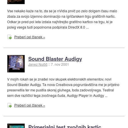
Vse nekako kaže na to, da se je nVidia prvič po zelo dolgem času malo
zbala za svojo izjemno dominacijo na igričarskem trgu grafičnih kartic.
Odkar je pred pol leta izdala najhitrejšo grafično kartico na trgu, ki je
poleg vsega tudi popolnoma podpirala DirectX 8.0 ...
Preberi cel članek »
Sound Blaster Audigy
Janez Nučič
::
7. nov 2001
V mojih rokah se je znašel nov skupek elektronskih elementov, novi
Sound Blaster Audigy. Ta nova Creativova pogruntavščina me je prijetno
presenetila ter me pustila skoraj gluhega, toda zadovoljnega. Testiral
sem dve različici tega zvočnega čuda. Audigy Player in Audigy ...
Preberi cel članek »
Primerjalni test zvočnih kartic