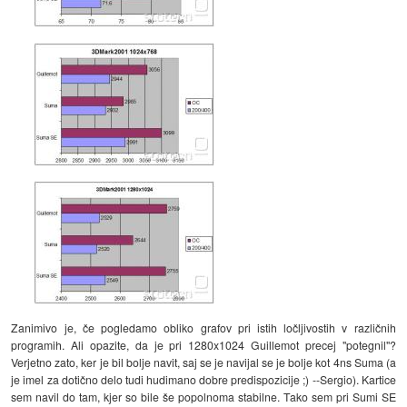
Zanimivo je, če pogledamo obliko grafov pri istih ločljivostih v različnih
programih. Ali opazite, da je pri 1280x1024 Guillemot precej "potegnil"?
Verjetno zato, ker je bil bolje navit, saj se je navijal se je bolje kot 4ns Suma (a
je imel za dotično delo tudi hudimano dobre predispozicije ;) --Sergio). Kartice
sem navil do tam, kjer so bile še popolnoma stabilne. Tako sem pri Sumi SE