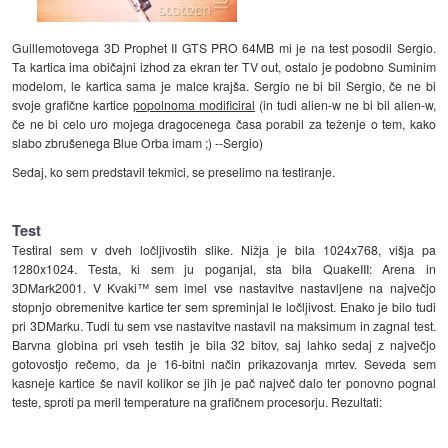
Guillemotovega 3D Prophet II GTS PRO 64MB mi je na test posodil Sergio.
Ta kartica ima običajni izhod za ekran ter TV out, ostalo je podobno Suminim
modelom, le kartica sama je malce krajša. Sergio ne bi bil Sergio, če ne bi
svoje grafične kartice
popolnoma modificiral
(in tudi alien-w ne bi bil alien-w,
če ne bi celo uro mojega dragocenega časa porabil za teženje o tem, kako
slabo zbrušenega Blue Orba imam ;) --Sergio)
Sedaj, ko sem predstavil tekmici, se preselimo na testiranje.
Test
Testiral sem v dveh ločljivostih slike. Nižja je bila 1024x768, višja pa
1280x1024. Testa, ki sem ju poganjal, sta bila QuakeIII: Arena in
3DMark2001. V Kvaki™ sem imel vse nastavitve nastavljene na največjo
stopnjo obremenitve kartice ter sem spreminjal le ločljivost. Enako je bilo tudi
pri 3DMarku. Tudi tu sem vse nastavitve nastavil na maksimum in zagnal test.
Barvna globina pri vseh testih je bila 32 bitov, saj lahko sedaj z največjo
gotovostjo rečemo, da je 16-bitni način prikazovanja mrtev. Seveda sem
kasneje kartice še navil kolikor se jih je pač največ dalo ter ponovno pognal
teste, sproti pa meril temperature na grafičnem procesorju. Rezultati: