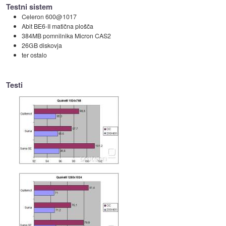
Testni sistem
Celeron 600@1017
Abit BE6-II matična plošča
384MB pomnilnika Micron CAS2
26GB diskovja
ter ostalo
Testi