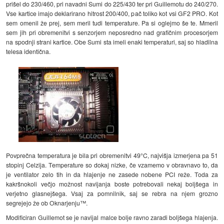
prišel do 230/460, pri navadni Sumi do 225/430 ter pri Guillemotu do 240/270.
Vse kartice imajo deklarirano hitrost 200/400, pač toliko kot vsi GF2 PRO. Kot
sem omenil že prej, sem meril tudi temperature. Pa si oglejmo še te. Mmeril
sem jih pri obremenitvi s senzorjem neposredno nad grafičnim procesorjem
na spodnji strani kartice. Obe Sumi sta imeli enaki temperaturi, saj so hladilna
telesa identična.
Povprečna temperatura je bila pri obremenitvi 49°C, najvišja izmerjena pa 51
stopinj Celzija. Temperature so dokaj nizke, če vzamemo v obravnavo to, da
je ventilator zelo tih in da hlajenje ne zasede nobene PCI reže. Toda za
kakršnokoli večjo možnost navijanja boste potrebovali nekaj boljšega in
verjetno glasnejšega. Vsaj za pomnilnik, saj se rebra na njem grozno
segrejejo že ob Oknarjenju™.
Modificiran Guillemot se je navijal malce bolje ravno zaradi boljšega hlajenja.