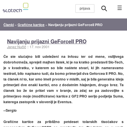
☰
Članki
»
Grafične kartice
»
Navijanju prijazni GeForceII PRO
Navijanju prijazni GeForceII PRO
Janez Nučič
::
17. nov 2001
Če ste slučajno bili udeleženi na Infosu ter od mene, vsiljivega
dobrohotneža, sprejeli majhen listek, ki je na kratko predstavil Slo-Tech,
je v kvadratku, v katerem so bile naštete stvari, ki jih nameravamo
testirati, bilo napisano tudi, da bomo primerjali dva Geforcea II PRO. No,
ta članek ni to, kar smo imeli prvotno v mislih, saj je bila generalna ideja
primerjati dve enaki kartici, eno z dodatnim hlajenjem, drugo brez. Ta
članek bo že še prišel vam v branje, za zdaj se pa zadovoljite s
primerjavo moje (modificirane) kartice z GF2 PRO serijo podjetja Suma,
katerega zastopnik v sloveniji je Eventus.
--Sergio
Grafične kartice za približno petdeset tolarskih tisočakov s