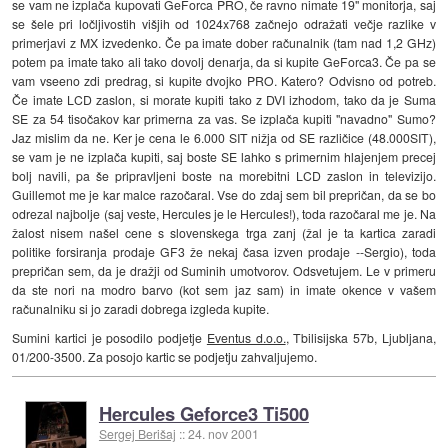
se vam ne izplača kupovati GeForca PRO, če ravno nimate 19" monitorja, saj
se šele pri ločljivostih višjih od 1024x768 začnejo odražati večje razlike v
primerjavi z MX izvedenko. Če pa imate dober računalnik (tam nad 1,2 GHz)
potem pa imate tako ali tako dovolj denarja, da si kupite GeForca3. Če pa se
vam vseeno zdi predrag, si kupite dvojko PRO. Katero? Odvisno od potreb.
Če imate LCD zaslon, si morate kupiti tako z DVI izhodom, tako da je Suma
SE za 54 tisočakov kar primerna za vas. Se izplača kupiti "navadno" Sumo?
Jaz mislim da ne. Ker je cena le 6.000 SIT nižja od SE različice (48.000SIT),
se vam je ne izplača kupiti, saj boste SE lahko s primernim hlajenjem precej
bolj navili, pa še pripravljeni boste na morebitni LCD zaslon in televizijo.
Guillemot me je kar malce razočaral. Vse do zdaj sem bil prepričan, da se bo
odrezal najbolje (saj veste, Hercules je le Hercules!), toda razočaral me je. Na
žalost nisem našel cene s slovenskega trga zanj (žal je ta kartica zaradi
politike forsiranja prodaje GF3 že nekaj časa izven prodaje --Sergio), toda
prepričan sem, da je dražji od Suminih umotvorov. Odsvetujem. Le v primeru
da ste nori na modro barvo (kot sem jaz sam) in imate okence v vašem
računalniku si jo zaradi dobrega izgleda kupite.
Sumini kartici je posodilo podjetje
Eventus d.o.o.
, Tbilisijska 57b, Ljubljana,
01/200-3500. Za posojo kartic se podjetju zahvaljujemo.
Hercules Geforce3 Ti500
Sergej Berišaj
::
24. nov 2001