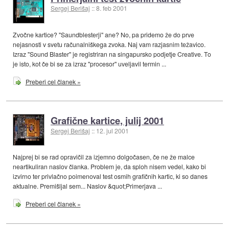
Sergej Berišaj
::
8. feb 2001
Zvočne kartice? "Saundblesterji" ane? No, pa pridemo že do prve
nejasnosti v svetu računalniškega zvoka. Naj vam razjasnim težavico.
Izraz "Sound Blaster" je registriran na singapursko podjetje Creative. To
je isto, kot če bi se za izraz "procesor" uveljavil termin ...
Preberi cel članek »
Grafične kartice, julij 2001
Sergej Berišaj
::
12. jul 2001
Najprej bi se rad opravičil za izjemno dolgočasen, če ne že malce
neartikuliran naslov članka. Problem je, da sploh nisem vedel, kako bi
izvirno ter privlačno poimenoval test osmih grafičnih kartic, ki so danes
aktualne. Premišljal sem... Naslov &quot;Primerjava ...
Preberi cel članek »