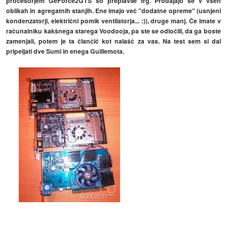
procesorjem GeForce2GTS so preplavile trg. Prodajajo se v vseh
oblikah in agregatnih stanjih. Ene imajo več "dodatne opreme" (usnjeni
kondenzatorji, električni pomik ventilatorja... :)), druge manj. Če imate v
računalniku kakšnega starega Voodooja, pa ste se odločili, da ga boste
zamenjali, potem je ta člančič kot nalašč za vas. Na test sem si dal
pripeljati dve Sumi in enega Guillemota.