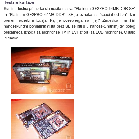
Testne kartice
Sumina testna primerka sta nosila naziva "Platinum GF2PRO 64MB DDR SE"
in "Platinum GF2PRO 64MB DDR". SE je oznaka za "special edition", kar
pomeni posebna izdaja. Kaj je posebnega na njej? Zadevica ima štiri
nanosekundni pomnilnik (tista brez SE se kiti s 5 nanosekundnim) ter poleg
običajnega izhoda za monitor še TV in DVI izhod (za LCD monitorje). Ostalo
je enako.