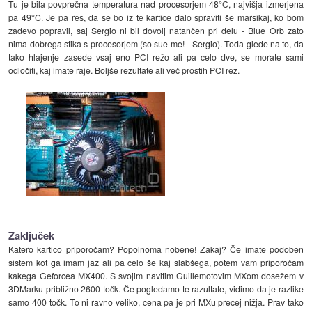
Tu je bila povprečna temperatura nad procesorjem 48°C, najvišja izmerjena
pa 49°C. Je pa res, da se bo iz te kartice dalo spraviti še marsikaj, ko bom
zadevo popravil, saj Sergio ni bil dovolj natančen pri delu - Blue Orb zato
nima dobrega stika s procesorjem (so sue me! --Sergio). Toda glede na to, da
tako hlajenje zasede vsaj eno PCI režo ali pa celo dve, se morate sami
odločiti, kaj imate raje. Boljše rezultate ali več prostih PCI rež.
Zaključek
Katero kartico priporočam? Popolnoma nobene! Zakaj? Če imate podoben
sistem kot ga imam jaz ali pa celo še kaj slabšega, potem vam priporočam
kakega Geforcea MX400. S svojim navitim Guillemotovim MXom dosežem v
3DMarku približno 2600 točk. Če pogledamo te razultate, vidimo da je razlike
samo 400 točk. To ni ravno veliko, cena pa je pri MXu precej nižja. Prav tako