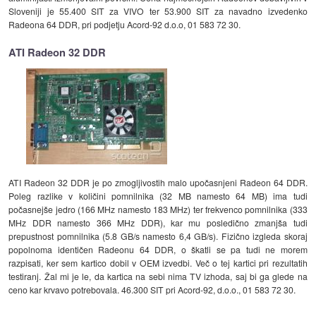
Sloveniji je 55.400 SIT za VIVO ter 53.900 SIT za navadno izvedenko
Radeona 64 DDR, pri podjetju Acord-92 d.o.o, 01 583 72 30.
ATI Radeon 32 DDR
ATI Radeon 32 DDR je po zmogljivostih malo upočasnjeni Radeon 64 DDR.
Poleg razlike v količini pomnilnika (32 MB namesto 64 MB) ima tudi
počasnejše jedro (166 MHz namesto 183 MHz) ter frekvenco pomnilnika (333
MHz DDR namesto 366 MHz DDR), kar mu posledično zmanjša tudi
prepustnost pomnilnika (5.8 GB/s namesto 6,4 GB/s). Fizično izgleda skoraj
popolnoma identičen Radeonu 64 DDR, o škatli se pa tudi ne morem
razpisati, ker sem kartico dobil v OEM izvedbi. Več o tej kartici pri rezultatih
testiranj. Žal mi je le, da kartica na sebi nima TV izhoda, saj bi ga glede na
ceno kar krvavo potrebovala. 46.300 SIT pri Acord-92, d.o.o., 01 583 72 30.