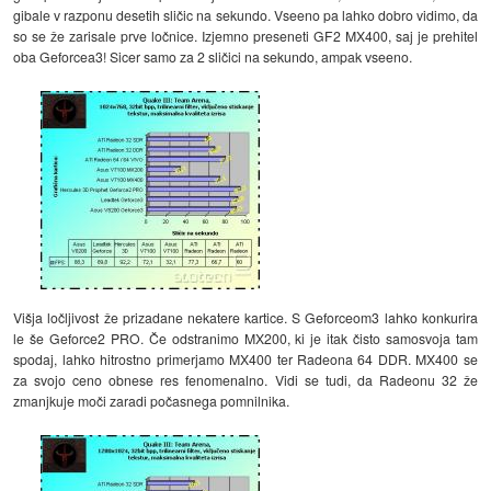
gibale v razponu desetih sličic na sekundo. Vseeno pa lahko dobro vidimo, da
so se že zarisale prve ločnice. Izjemno preseneti GF2 MX400, saj je prehitel
oba Geforcea3! Sicer samo za 2 sličici na sekundo, ampak vseeno.
Višja ločljivost že prizadane nekatere kartice. S Geforceom3 lahko konkurira
le še Geforce2 PRO. Če odstranimo MX200, ki je itak čisto samosvoja tam
spodaj, lahko hitrostno primerjamo MX400 ter Radeona 64 DDR. MX400 se
za svojo ceno obnese res fenomenalno. Vidi se tudi, da Radeonu 32 že
zmanjkuje moči zaradi počasnega pomnilnika.