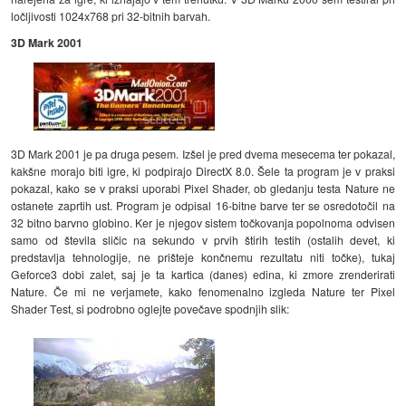
ločljivosti 1024x768 pri 32-bitnih barvah.
3D Mark 2001
3D Mark 2001 je pa druga pesem. Izšel je pred dvema mesecema ter pokazal,
kakšne morajo biti igre, ki podpirajo DirectX 8.0. Šele ta program je v praksi
pokazal, kako se v praksi uporabi Pixel Shader, ob gledanju testa Nature ne
ostanete zaprtih ust. Program je odpisal 16-bitne barve ter se osredotočil na
32 bitno barvno globino. Ker je njegov sistem točkovanja popolnoma odvisen
samo od števila sličic na sekundo v prvih štirih testih (ostalih devet, ki
predstavlja tehnologije, ne prišteje končnemu rezultatu niti točke), tukaj
Geforce3 dobi zalet, saj je ta kartica (danes) edina, ki zmore zrenderirati
Nature. Če mi ne verjamete, kako fenomenalno izgleda Nature ter Pixel
Shader Test, si podrobno oglejte povečave spodnjih slik: