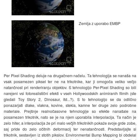
Zemlja z uporabo EMBP
Per Pixel Shading deluje na drugačnem načelu. Ta tehnologija se nanaša na
vsak posamezen piksel ter ne na trikotnike, kar ji omogoča veliko večjo
natančnost pri renderiranju objektov. S tehnologijo Per-Pixel Shading so bili
narejeni vsi fotorealistični efekti v vseh Hollywoodskih animiranih filmih (ste
gledali Toy Story 2, Dinosaur, itd...?). S to tehnologijo se da odlično
ponazarjati dlake, vlakna, kovine, stekla, kamne ter druge zelo podrobne
materiale. Prejšnje realnočasovne tehnologije so efekte nanašale na
posamezen trikotnik, nato se je na njem uporabila interpolacija. Ta način je
zelo hiter, a interpolacija že pri malo večjih trikotnikih pokaže svoje grde zobe,
saj pride do zelo očitnih deformacij ter nenatančnosti. Predstavljajte si
trikotnik, sestavljen iz stotih pikslov. Environmental Bump Mapping bi obdelal