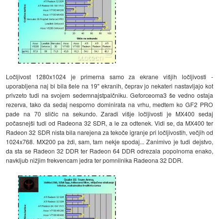
Ločljivost 1280x1024 je primerna samo za ekrane višjih ločljivosti -
uporabljena naj bi bila šele na 19" ekranih, čeprav jo nekateri nastavljajo kot
privzeto tudi na svojem sedemnajstpalčniku. Geforceoma3 še vedno ostaja
rezerva, tako da sedaj nesporno dominirata na vrhu, medtem ko GF2 PRO
pade na 70 sličic na sekundo. Zaradi višje ločljivosti je MX400 sedaj
počasnejši tudi od Radeona 32 SDR, a le za odtenek. Vidi se, da MX400 ter
Radeon 32 SDR nista bila narejena za tekoče igranje pri ločljivostih, večjih od
1024x768. MX200 pa ždi, sam, tam nekje spodaj... Zanimivo je tudi dejstvo,
da sta se Radeon 32 DDR ter Radeon 64 DDR odrezala popolnoma enako,
navkljub nižjim frekvencam jedra ter pomnilnika Radeona 32 DDR.