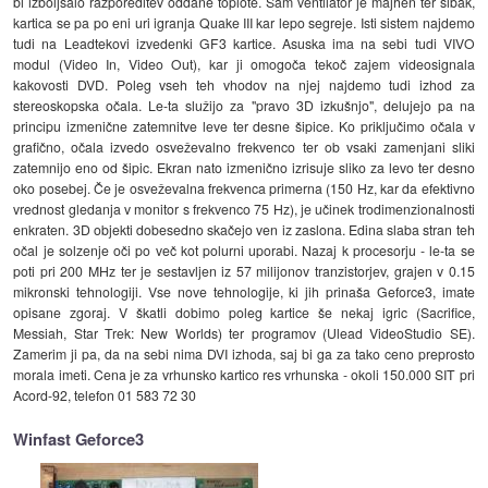
bi izboljšalo razporeditev oddane toplote. Sam ventilator je majhen ter šibak,
kartica se pa po eni uri igranja Quake III kar lepo segreje. Isti sistem najdemo
tudi na Leadtekovi izvedenki GF3 kartice. Asuska ima na sebi tudi VIVO
modul (Video In, Video Out), kar ji omogoča tekoč zajem videosignala
kakovosti DVD. Poleg vseh teh vhodov na njej najdemo tudi izhod za
stereoskopska očala. Le-ta služijo za "pravo 3D izkušnjo", delujejo pa na
principu izmenične zatemnitve leve ter desne šipice. Ko priključimo očala v
grafično, očala izvedo osveževalno frekvenco ter ob vsaki zamenjani sliki
zatemnijo eno od šipic. Ekran nato izmenično izrisuje sliko za levo ter desno
oko posebej. Če je osveževalna frekvenca primerna (150 Hz, kar da efektivno
vrednost gledanja v monitor s frekvenco 75 Hz), je učinek trodimenzionalnosti
enkraten. 3D objekti dobesedno skačejo ven iz zaslona. Edina slaba stran teh
očal je solzenje oči po več kot polurni uporabi. Nazaj k procesorju - le-ta se
poti pri 200 MHz ter je sestavljen iz 57 milijonov tranzistorjev, grajen v 0.15
mikronski tehnologiji. Vse nove tehnologije, ki jih prinaša Geforce3, imate
opisane zgoraj. V škatli dobimo poleg kartice še nekaj igric (Sacrifice,
Messiah, Star Trek: New Worlds) ter programov (Ulead VideoStudio SE).
Zamerim ji pa, da na sebi nima DVI izhoda, saj bi ga za tako ceno preprosto
morala imeti. Cena je za vrhunsko kartico res vrhunska - okoli 150.000 SIT pri
Acord-92, telefon 01 583 72 30
Winfast Geforce3