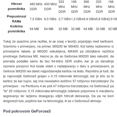
333
166
366
333
166
Hitrost
460 MHz
400 MHz
MHz
MHz
MHz
MHz
MHz
pomnilnika
DDR
DDR
DDR
SDR
DDR
DDR
SDR
Prepustnost
7,3 GB/s
6,0 GB/s
2,7 GB/s
1,3 GB/s
6,4 GB/s
5,8 GB/s
2,9 G
RAMa
Količina
64 MB
64 MB
32 MB
32 MB
64 MB
32 MB
32 M
pomnilnika
Tukaj že opazimo prve razlike, ki se (vsaj v teoriji) pojavljajo med karticami.
Vzemimo v primerjavo, na primer, MX200 ter MX400. Kot lahko razberemo iz
primerjalne tabele, je MX200 oskubljena, MX400 pa izboljšana različica
prvotnega Geforcea MX. Hecno je, da so Geforcea MX200 tako oskubili, da
prenaša podatke samo še čez 64-bitno SDR vodilo, kar je za današnje
razmere porazno! Kot boste videli v nadaljevanju v delu s primerjavami, je
Geforce MX200 res daleč najpočasnejša kartica na testu. Razvidno je tudi, da
je najnovejši Geforce3 grajen v 0.15 mikronski tehnologiji, kar je bilo za to
kartico že kar nujno, saj ima neverjetno količino 57 milijonov tranzistorjev! Za
primerjavo - na Pentiumu 4 se poti 47 milijonov tranzistorjev, na Geforceu2 pa
"le" 25 milijonov. 0.15 mikronska tehnologija izdelave pripomore k manjšemu
segrevanju ter lažjemu doseganju višjih hitrosti delovanja. Da pa ne bom
dolgovezil tule, pojdimo kar na tehnologije, ki se v Geforceu3 skrivajo
Pod pokrovom GeForcea3