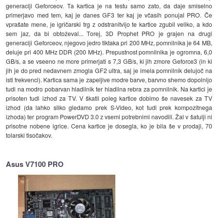
generaciji Geforceov. Ta kartica je na testu samo zato, da daje smiselno
primerjavo med tem, kaj je danes GF3 ter kaj je včasih ponujal PRO. Če
vprašate mene, je igričarski trg z odstranitvijo te kartice zgubil veliko, a kdo
sem jaz, da bi obtoževal... Torej, 3D Prophet PRO je grajen na drugi
generaciji Geforceov, njegovo jedro tiktaka pri 200 MHz, pomnilnika je 64 MB,
deluje pri 400 MHz DDR (200 MHz). Prepustnost pomnilnika je ogromna, 6,0
GB/s, a se vseeno ne more primerjati s 7,3 GB/s, ki jih zmore Geforce3 (in ki
jih je do pred nedavnem zmogla GF2 ultra, saj je imela pomnilnik delujoč na
isti frekvenci). Kartica sama je zapeljive modre barve, barvno shemo dopolnijo
tudi na modro pobarvan hladilnik ter hladilna rebra za pomnilnik. Na kartici je
prisoten tudi izhod za TV. V škatli poleg kartice dobimo še navesek za TV
izhod (da lahko sliko gledamo prek S-Video, kot tudi prek kompozitnega
izhoda) ter program PowerDVD 3.0 z vsemi potrebnimi navodili. Žal v šatulji ni
prisotne nobene igrice. Cena kartice je dosegla, ko je bila še v prodaji, 70
tolarski tisočakov.
Asus V7100 PRO