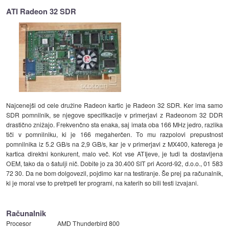
ATI Radeon 32 SDR
Najcenejši od cele družine Radeon kartic je Radeon 32 SDR. Ker ima samo
SDR pomnilnik, se njegove specifikacije v primerjavi z Radeonom 32 DDR
drastično znižajo. Frekvenčno sta enaka, saj imata oba 166 MHz jedro, razlika
tiči v pomnilniku, ki je 166 megaherčen. To mu razpolovi prepustnost
pomnilnika iz 5.2 GB/s na 2,9 GB/s, kar je v primerjavi z MX400, katerega je
kartica direktni konkurent, malo več. Kot vse ATIjeve, je tudi ta dostavljena
OEM, tako da o šatulji nič. Dobite jo za 30.400 SIT pri Acord-92, d.o.o., 01 583
72 30. Da ne bom dolgovezil, pojdimo kar na testiranje. Še prej pa računalnik,
ki je moral vse to pretrpeti ter programi, na katerih so bili testi izvajani.
Računalnik
Procesor
AMD Thunderbird 800