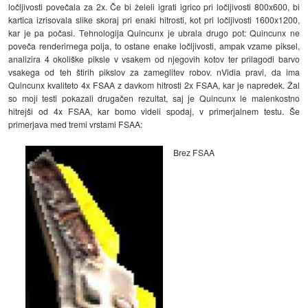
ločljivosti povečala za 2x. Če bi želeli igrati igrico pri ločljivosti 800x600, bi
kartica izrisovala slike skoraj pri enaki hitrosti, kot pri ločljivosti 1600x1200,
kar je pa počasi. Tehnologija Quincunx je ubrala drugo pot: Quincunx ne
poveča renderirnega polja, to ostane enake ločljivosti, ampak vzame piksel,
analizira 4 okoliške piksle v vsakem od njegovih kotov ter prilagodi barvo
vsakega od teh štirih pikslov za zameglitev robov. nVidia pravi, da ima
Quincunx kvaliteto 4x FSAA z davkom hitrosti 2x FSAA, kar je napredek. Žal
so moji testi pokazali drugačen rezultat, saj je Quincunx le malenkostno
hitrejši od 4x FSAA, kar bomo videli spodaj, v primerjalnem testu. Še
primerjava med tremi vrstami FSAA:
Brez FSAA