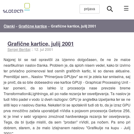
☰
Članki
»
Grafične kartice
»
Grafične kartice, julij 2001
Grafične kartice, julij 2001
Sergej Berišaj
::
12. jul 2001
Najprej bi se rad opravičil za izjemno dolgočasen, če ne že malce
neartikuliran naslov članka. Problem je, da sploh nisem vedel, kako bi izvirno
ter privlačno poimenoval test osmih grafičnih kartic, ki so danes aktualne.
Premišljal sem... Naslov "Primerjava GPUjev" se mi je zdela kar smiselna, saj
je prvič, da so bile dobesedno vse kartice GPUji - Graphical Processing Unit -
kar pomeni, da so lahko iz procesorja nase prevzele breme
Transformation&Lightninga, ali po naše rezanja ter osvetljevanja. Ta naslov je
tudi hitro padel v vodo iz dveh razlogov: GPU je angleška izpeljanka ter se ne
sliši lepo v naslovu članka. Nekateri bi se spotaknili tudi ob to, da je izraz GPU
prva množično začela uporabljati nVidia s pojavom procesorja Geforce 256,
ki je imel v sebi vgrajeno zmožnost hardverskega rezanja ter osveljevanja.
Tega, da bi ljudje mislili, da sem "prodan" nVidii, pa nočem. Pa smo pri
dobrem, starem, a že malo izlajnanem naslovu "Grafikulje na kupu - Julij
2001".