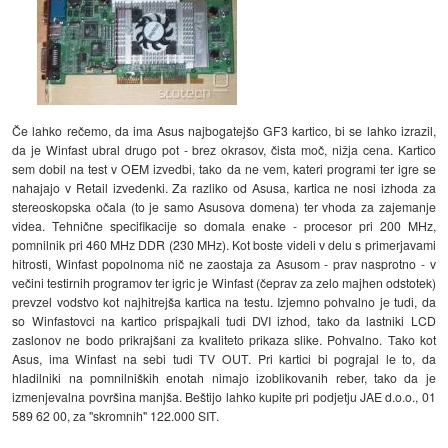
Če lahko rečemo, da ima Asus najbogatejšo GF3 kartico, bi se lahko izrazil,
da je Winfast ubral drugo pot - brez okrasov, čista moč, nižja cena. Kartico
sem dobil na test v OEM izvedbi, tako da ne vem, kateri programi ter igre se
nahajajo v Retail izvedenki. Za razliko od Asusa, kartica ne nosi izhoda za
stereoskopska očala (to je samo Asusova domena) ter vhoda za zajemanje
videa. Tehnične specifikacije so domala enake - procesor pri 200 MHz,
pomnilnik pri 460 MHz DDR (230 MHz). Kot boste videli v delu s primerjavami
hitrosti, Winfast popolnoma nič ne zaostaja za Asusom - prav nasprotno - v
večini testirnih programov ter igric je Winfast (čeprav za zelo majhen odstotek)
prevzel vodstvo kot najhitrejša kartica na testu. Izjemno pohvalno je tudi, da
so Winfastovci na kartico prispajkali tudi DVI izhod, tako da lastniki LCD
zaslonov ne bodo prikrajšani za kvaliteto prikaza slike. Pohvalno. Tako kot
Asus, ima Winfast na sebi tudi TV OUT. Pri kartici bi pograjal le to, da
hladilniki na pomnilniških enotah nimajo izoblikovanih reber, tako da je
izmenjevalna površina manjša. Beštijo lahko kupite pri podjetju JAE d.o.o., 01
589 62 00, za "skromnih" 122.000 SIT.