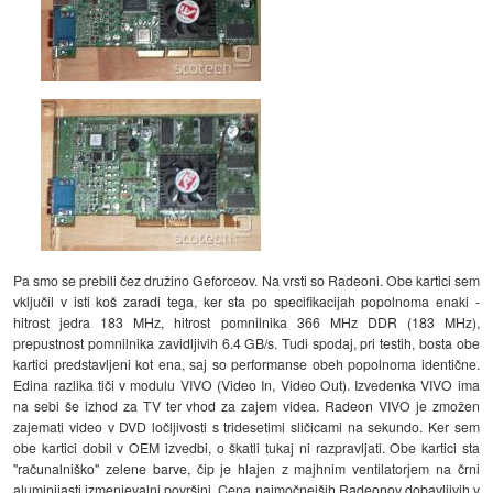
Pa smo se prebili čez družino Geforceov. Na vrsti so Radeoni. Obe kartici sem
vključil v isti koš zaradi tega, ker sta po specifikacijah popolnoma enaki -
hitrost jedra 183 MHz, hitrost pomnilnika 366 MHz DDR (183 MHz),
prepustnost pomnilnika zavidljivih 6.4 GB/s. Tudi spodaj, pri testih, bosta obe
kartici predstavljeni kot ena, saj so performanse obeh popolnoma identične.
Edina razlika tiči v modulu VIVO (Video In, Video Out). Izvedenka VIVO ima
na sebi še izhod za TV ter vhod za zajem videa. Radeon VIVO je zmožen
zajemati video v DVD ločljivosti s tridesetimi sličicami na sekundo. Ker sem
obe kartici dobil v OEM izvedbi, o škatli tukaj ni razpravljati. Obe kartici sta
"računalniško" zelene barve, čip je hlajen z majhnim ventilatorjem na črni
aluminijasti izmenjevalni površini. Cena najmočnejših Radeonov dobavljivih v