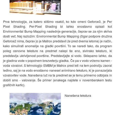
Prva tehnologija, za katero slišimo vsakič, ko kdo omeni Geforce3, je Per
Pixel Shading. Per-Pixel Shading bi lahko enostavno opisali kot
Environmental Bump Mapping naslednje generacije, čeprav se za njim skriva
dosti več. Naj razložim: Environmental Bump Mapping (čigar podpore družina
Geforce2 nima, čeprav jo je Matrox predstavil že pred dvema letoma) je način,
kako simulirati anomalije na gladki površini. To se naredi tako, da program
poleg osnovne teksture na predmet nalepi še eno, sivinsko teksturo, ki
predstavlja ukrivljenost površine. Predstavljajte si vodo. Sklepamo lahko, da
je gladina vode v popolnem brezveterju gladka. Če pa v vodo vržemo kamen -
voda vzvalovi. S tehnologijo EMBM je Matrox pred leti na tem področju zaoral
ledino, saj je na vodo enostavno nanesel animirano teksturo, ki je ponazarjala
vzvalovitev vode. Nanešena luč na ta predmet se je temu primerno odbijala in
dobili smo - valovanje. Še primer (enakega najdete v novemberskem testu
grafičnih kartic).
Nanešena tekstura