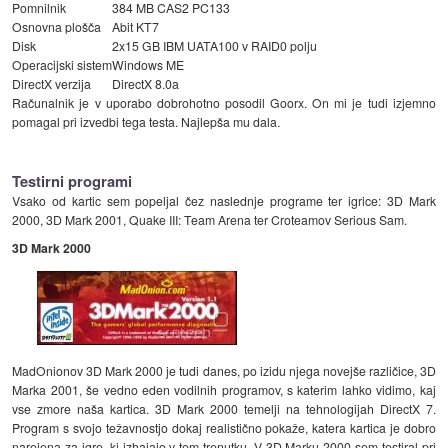
Pomnilnik
384 MB CAS2 PC133
Osnovna plošča
Abit KT7
Disk
2x15 GB IBM UATA100 v RAID0 polju
Operacijski sistem
Windows ME
DirectX verzija
DirectX 8.0a
Računalnik je v uporabo dobrohotno posodil Goorx. On mi je tudi izjemno
pomagal pri izvedbi tega testa. Najlepša mu dala.
Testirni programi
Vsako od kartic sem popeljal čez naslednje programe ter igrice: 3D Mark
2000, 3D Mark 2001, Quake III: Team Arena ter Croteamov Serious Sam.
3D Mark 2000
MadOnionov 3D Mark 2000 je tudi danes, po izidu njega novejše različice, 3D
Marka 2001, še vedno eden vodilnih programov, s katerim lahko vidimo, kaj
vse zmore naša kartica. 3D Mark 2000 temelji na tehnologijah DirectX 7.
Program s svojo težavnostjo dokaj realistično pokaže, katera kartica je dobro
narejena za igre, ki izhajajo v tem trenutku. V 3D Marku 2000 sem testiral pri