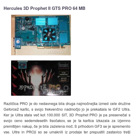
Hercules 3D Prophet II GTS PRO 64 MB
Različica PRO je do nedavnega bila druga najmočnejša izmed cele družine
Geforce2 kartic, s svojo frekvenčno nadmočjo jo je prekašala le GF2 Ultra.
Ker je Ultra stala več kot 100.000 SIT, 3D Prophet PRO je pa presenečal s
svojo ceno sedemdesetih tisočakov, se je ta kartica izkazala za izjemno
premišljen nakup, če je bila zaželena moč. S prihodom GF3 se je spremenilo
vse. Ultre in PROji so se umaknili iz prodaje ter prepustili zastavico tretji