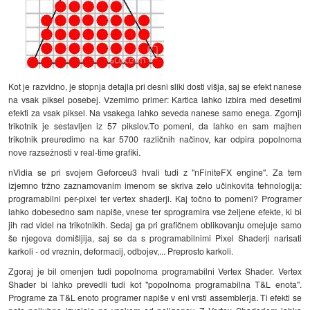
Kot je razvidno, je stopnja detajla pri desni sliki dosti višja, saj se efekt nanese
na vsak piksel posebej. Vzemimo primer: Kartica lahko izbira med desetimi
efekti za vsak piksel. Na vsakega lahko seveda nanese samo enega. Zgornji
trikotnik je sestavljen iz 57 pikslov.To pomeni, da lahko en sam majhen
trikotnik preuredimo na kar 5700 različnih načinov, kar odpira popolnoma
nove razsežnosti v real-time grafiki.
nVidia se pri svojem Geforceu3 hvali tudi z "nFiniteFX engine". Za tem
izjemno tržno zaznamovanim imenom se skriva zelo učinkovita tehnologija:
programabilni per-pixel ter vertex shaderji. Kaj točno to pomeni? Programer
lahko dobesedno sam napiše, vnese ter sprogramira vse željene efekte, ki bi
jih rad videl na trikotnikih. Sedaj ga pri grafičnem oblikovanju omejuje samo
še njegova domišljija, saj se da s programabilnimi Pixel Shaderji narisati
karkoli - od vreznin, deformacij, odbojev,... Preprosto karkoli.
Zgoraj je bil omenjen tudi popolnoma programabilni Vertex Shader. Vertex
Shader bi lahko prevedli tudi kot "popolnoma programabilna T&L enota".
Programe za T&L enoto programer napiše v eni vrsti assemblerja. Ti efekti se