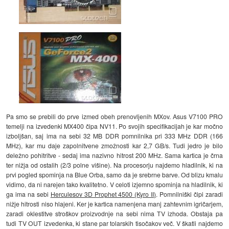
Pa smo se prebili do prve izmed obeh prenovljenih MXov. Asus V7100 PRO
temelji na izvedenki MX400 čipa NV11. Po svojih specifikacijah je kar močno
izboljšan, saj ima na sebi 32 MB DDR pomnilnika pri 333 MHz DDR (166
MHz), kar mu daje zapolnitvene zmožnosti kar 2,7 GB/s. Tudi jedro je bilo
deležno pohitritve - sedaj ima nazivno hitrost 200 MHz. Sama kartica je črna
ter nižja od ostalih (2/3 polne višine). Na procesorju najdemo hladilnik, ki na
prvi pogled spominja na Blue Orba, samo da je srebrne barve. Od blizu kmalu
vidimo, da ni narejen tako kvalitetno. V celoti izjemno spominja na hladilnik, ki
ga ima na sebi
Herculesov 3D Prophet 4500 (Kyro II)
. Pomnilniški čipi zaradi
nižje hitrosti niso hlajeni. Ker je kartica namenjena manj zahtevnim igričarjem,
zaradi oklestitve stroškov proizvodnje na sebi nima TV izhoda. Obstaja pa
tudi TV OUT izvedenka, ki stane par tolarskih tisočakov več. V škatli najdemo