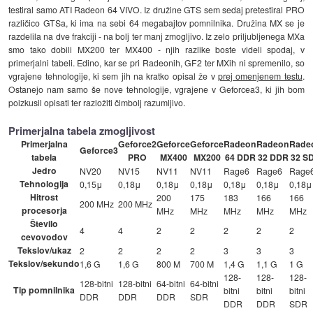
testiral samo ATI Radeon 64 VIVO. Iz družine GTS sem sedaj pretestiral PRO
različico GTSa, ki ima na sebi 64 megabajtov pomnilnika. Družina MX se je
razdelila na dve frakciji - na bolj ter manj zmogljivo. Iz zelo priljubljenega MXa
smo tako dobili MX200 ter MX400 - njih razlike boste videli spodaj, v
primerjalni tabeli. Edino, kar se pri Radeonih, GF2 ter MXih ni spremenilo, so
vgrajene tehnologije, ki sem jih na kratko opisal že v
prej omenjenem testu
.
Ostanejo nam samo še nove tehnologije, vgrajene v Geforcea3, ki jih bom
poizkusil opisati ter razložiti čimbolj razumljivo.
Primerjalna tabela zmogljivost
Primerjalna
Geforce2
Geforce
Geforce
Radeon
Radeon
Rade
Geforce3
tabela
PRO
MX400
MX200
64 DDR
32 DDR
32 S
Jedro
NV20
NV15
NV11
NV11
Rage6
Rage6
Rage
Tehnologija
0,15μ
0,18μ
0,18μ
0,18μ
0,18μ
0,18μ
0,18μ
Hitrost
200
175
183
166
166
200 MHz
200 MHz
procesorja
MHz
MHz
MHz
MHz
MHz
Število
4
4
2
2
2
2
2
cevovodov
Tekslov/ukaz
2
2
2
2
3
3
3
Tekslov/sekundo
1,6 G
1,6 G
800 M
700 M
1,4 G
1,1 G
1 G
128-
128-
128-
128-bitni
128-bitni
64-bitni
64-bitni
Tip pomnilnika
bitni
bitni
bitni
DDR
DDR
DDR
SDR
DDR
DDR
SDR