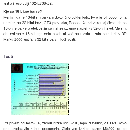
test pri resoluciji 1024x768x32.
Kje so 16-bitne barve?
Menim, da je 16-bitnim barvam dokončno odklenkalo. Kyro je bil popolnoma
narejen na 32-bitni bazi, GF3 prav tako, Radeon že od vekomaj čivka, da so
16-bitne barve preteklost in da naj se ozremo naprej - v 32-bitni svet. Menim,
da testiranje 16-bitnega dela sploh ni več na mestu - zato sem tudi v 3D
Marku 2000 testiral v 32 bitni barvni ločljivosti.
Testi
Pri prvem od testov je, zaradi nizke ločljivosti, lepo razvidno, da tukaj ozko
grlo predstavlja hitrost procesorja. Čisto vse kartice, razen MX200, so se