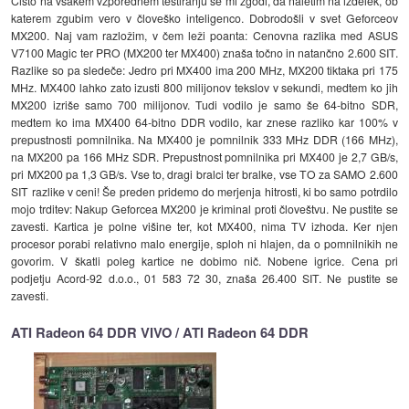
Čisto na vsakem vzporednem testiranju se mi zgodi, da naletim na izdelek, ob
katerem zgubim vero v človeško inteligenco. Dobrodošli v svet Geforceov
MX200. Naj vam razložim, v čem leži poanta: Cenovna razlika med ASUS
V7100 Magic ter PRO (MX200 ter MX400) znaša točno in natančno 2.600 SIT.
Razlike so pa sledeče: Jedro pri MX400 ima 200 MHz, MX200 tiktaka pri 175
MHz. MX400 lahko zato izusti 800 milijonov tekslov v sekundi, medtem ko jih
MX200 izriše samo 700 milijonov. Tudi vodilo je samo še 64-bitno SDR,
medtem ko ima MX400 64-bitno DDR vodilo, kar znese razliko kar 100% v
prepustnosti pomnilnika. Na MX400 je pomnilnik 333 MHz DDR (166 MHz),
na MX200 pa 166 MHz SDR. Prepustnost pomnilnika pri MX400 je 2,7 GB/s,
pri MX200 pa 1,3 GB/s. Vse to, dragi bralci ter bralke, vse TO za SAMO 2.600
SIT razlike v ceni! Še preden pridemo do merjenja hitrosti, ki bo samo potrdilo
mojo trditev: Nakup Geforcea MX200 je kriminal proti človeštvu. Ne pustite se
zavesti. Kartica je polne višine ter, kot MX400, nima TV izhoda. Ker njen
procesor porabi relativno malo energije, sploh ni hlajen, da o pomnilnikih ne
govorim. V škatli poleg kartice ne dobimo nič. Nobene igrice. Cena pri
podjetju Acord-92 d.o.o., 01 583 72 30, znaša 26.400 SIT. Ne pustite se
zavesti.
ATI Radeon 64 DDR VIVO / ATI Radeon 64 DDR