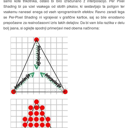
samo kote trikotnika, ostalo bi bilo izračunano z interpolacijo. Per Pixel
Shading bi pa vzel vsakega od stotih pikslov, ki sestavljajo ta poligon ter
vsakemu nanesel enega od vseh vprogramiranih efektov. Ravno zaradi tega
se Per-Pixel Shading ni vgrajeval v grafične kartice, saj so bile enostavno
prepočasne za realnočasovni izris takih detajlov. Da bi vam bila razlika v delu
bolj jasna, si oglejte spodnji primerjavi med obema načinoma: