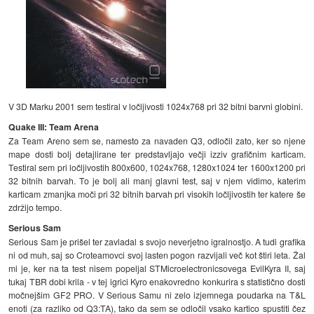
V 3D Marku 2001 sem testiral v ločljivosti 1024x768 pri 32 bitni barvni globini.
Quake III: Team Arena
Za Team Areno sem se, namesto za navaden Q3, odločil zato, ker so njene
mape dosti bolj detajlirane ter predstavljajo večji izziv grafičnim karticam.
Testiral sem pri ločljivostih 800x600, 1024x768, 1280x1024 ter 1600x1200 pri
32 bitnih barvah. To je bolj ali manj glavni test, saj v njem vidimo, katerim
karticam zmanjka moči pri 32 bitnih barvah pri visokih ločljivostih ter katere še
zdržijo tempo.
Serious Sam
Serious Sam je prišel ter zavladal s svojo neverjetno igralnostjo. A tudi grafika
ni od muh, saj so Croteamovci svoj lasten pogon razvijali več kot štiri leta. Žal
mi je, ker na ta test nisem popeljal STMicroelectronicsovega EvilKyra II, saj
tukaj TBR dobi krila - v tej igrici Kyro enakovredno konkurira s statistično dosti
močnejšim GF2 PRO. V Serious Samu ni zelo izjemnega poudarka na T&L
enoti (za razliko od Q3:TA), tako da sem se odločil vsako kartico spustiti čez