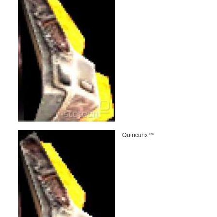
Quincunx™