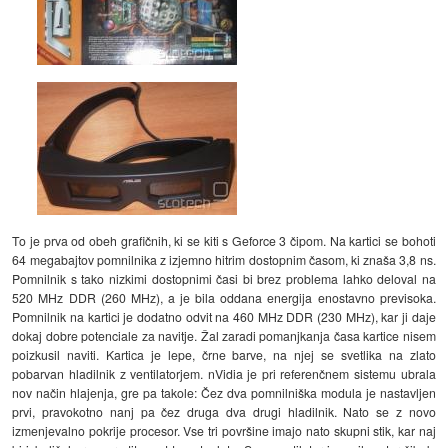
To je prva od obeh grafičnih, ki se kiti s Geforce 3 čipom. Na kartici se bohoti
64 megabajtov pomnilnika z izjemno hitrim dostopnim časom, ki znaša 3,8 ns.
Pomnilnik s tako nizkimi dostopnimi časi bi brez problema lahko deloval na
520 MHz DDR (260 MHz), a je bila oddana energija enostavno previsoka.
Pomnilnik na kartici je dodatno odvit na 460 MHz DDR (230 MHz), kar ji daje
dokaj dobre potenciale za navitje. Žal zaradi pomanjkanja časa kartice nisem
poizkusil naviti. Kartica je lepe, črne barve, na njej se svetlika na zlato
pobarvan hladilnik z ventilatorjem. nVidia je pri referenčnem sistemu ubrala
nov način hlajenja, gre pa takole: Čez dva pomnilniška modula je nastavljen
prvi, pravokotno nanj pa čez druga dva drugi hladilnik. Nato se z novo
izmenjevalno pokrije procesor. Vse tri površine imajo nato skupni stik, kar naj