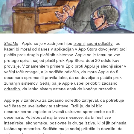
- Apple se je v zadnjem hipu
izognil
sodni odločitvi
, po
9to5Mc
kateri bi moral od danes v aplikacijah v App Storu dovoljevati tudi
plačila prek drugih plačilnih sistemov. Apple se je temu na vse
pretege upiral, saj od plačil prek App Stora dobi 30 odstotkov
provizije. V znamenitem primeru Epic proti Applu je slednji sicer v
večini točk zmagal, a je sodišče odločilo, da mora Apple do 9.
decembra spremeniti pravila tako, da so dovoljena plačila prek
zunanjih sistemov. Sedaj pa je Apple uspel
pridobiti začasno
odredbo
, da lahko sistem ostane enak do končne razsodbe.
Apple je v zahtevku za začasno odredbo zatrjeval, da potrebuje
več časa za uveljavitev te zahteve. Trdil je, da bi bilo
nesorazmerno zapleteno izvesti ustrezne spremembe do 9.
decembra. Potreboval naj bi več mesecev, da bi rešil vse
inženirske, ekonomske, poslovne in druge izzive, ki bi jih prinesla
takšna sprememba. Sodišče mu je sedaj pritrdilo in dovolilo, da