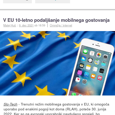
V EU 10-letno podaljšanje mobilnega gostovanja
Matej Huš
::
9. dec 2021
ob 18:59
Omrežja / internet
- Trenutni režim mobilnega gostovanja v EU, ki omogoča
Slo-Tech
uporabo pod enakimi pogoji kot doma (RLAH), poteče 30. junija
2022. Ker so ga evropski uporabniki navdušeno sprejeli,
bo