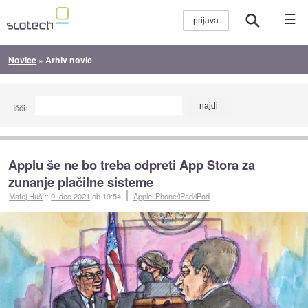
☰
Novice
»
Arhiv novic
Išči:
Applu še ne bo treba odpreti App Stora za
zunanje plačilne sisteme
Matej Huš
::
9. dec 2021
ob 19:54
Apple iPhone/iPad/iPod