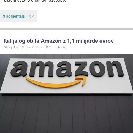
sistem ostane enak do razsodbe.
3 komentarji
Italija oglobila Amazon z 1,1 milijarde evrov
Matej Huš
::
9. dec 2021
ob 18:59
Tožbe