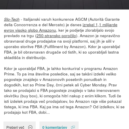
- Italijanski varuh konkurence AGCM (Autorità Garante
Slo-Tech
della Concorrenza e del Mercato) je danes
izrekel 1,1 milijarde
evrov visoko globo Amazonu
, ker je podjetje zlorabljalo svojo
prevlado na trgu (
250-stransko poročilo
). Amazon je nepravično
obravnaval druge prodajalce na svoji platformi, saj jih je silil v
uporabo storitve FBA (Fulfillment by Amazon). Kdor je uporabljal
FBA, je bil obravnavan drugače od tistih, ki so uporabljali lastna
skladišča in distribucijo.
Kdor je uporabljal FBA, je lahko konkuriral v programu Amazon
Prime. To pa ima številne posledice, saj se takšni izdelki veliko
pogosteje znajdejo v Amazonovih posebnih ponudbah in
dogodkih, kot so Prime Day, črni petek ali Cyber Monday. Prav
tako se prodajalci s FBA pogosteje znajdejo v tako imenovanem
okvirčku (buy box), ki omogoča hitri nakup z enim klikom. Tudi če
isti izdelek prodaja več prodajalcev, bo Amazon raje više pokazal
tistega, ki ima FBA. Kaj pa ima od tega Amazon? Od izdelkov, ki se
prodajajo kot FBA, dobi...
0 komentarjev
Preberi več