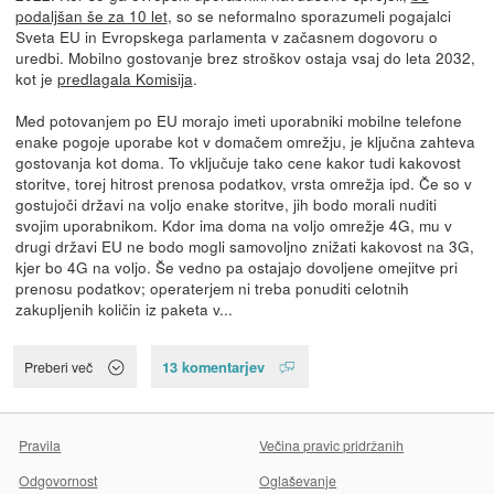
podaljšan še za 10 let
, so se neformalno sporazumeli pogajalci
Sveta EU in Evropskega parlamenta v začasnem dogovoru o
uredbi. Mobilno gostovanje brez stroškov ostaja vsaj do leta 2032,
kot je
predlagala Komisija
.
Med potovanjem po EU morajo imeti uporabniki mobilne telefone
enake pogoje uporabe kot v domačem omrežju, je ključna zahteva
gostovanja kot doma. To vključuje tako cene kakor tudi kakovost
storitve, torej hitrost prenosa podatkov, vrsta omrežja ipd. Če so v
gostujoči državi na voljo enake storitve, jih bodo morali nuditi
svojim uporabnikom. Kdor ima doma na voljo omrežje 4G, mu v
drugi državi EU ne bodo mogli samovoljno znižati kakovost na 3G,
kjer bo 4G na voljo. Še vedno pa ostajajo dovoljene omejitve pri
prenosu podatkov; operaterjem ni treba ponuditi celotnih
zakupljenih količin iz paketa v...
13 komentarjev
Preberi več
Pravila
Večina pravic pridržanih
Odgovornost
Oglaševanje