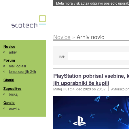
Meta mora v sklad za odpravo posledic uporabe
Novice
»
Arhiv novic
Novice
arhiv
Išči:
Forum
mali oglasi
teme zadnjih 24h
PlayStation pobrisal vsebine, k
Članki
jih uporabniki že kupili
Zaposlitve
Matej Huš
::
4. dec 2023
ob 20:37
Avtorsko p
brskaj
Ostalo
pravila