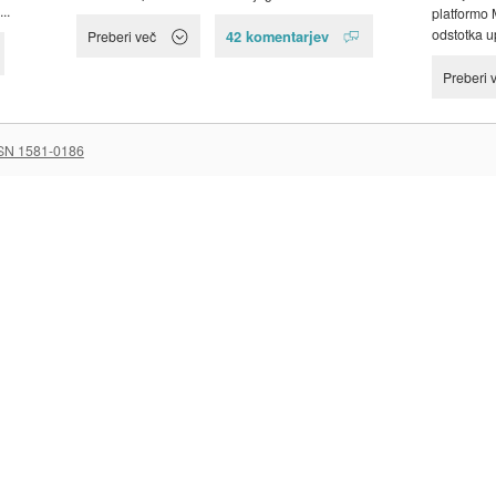
..
platformo 
odstotka u
42 komentarjev
Preberi več
Preberi 
SN 1581-0186