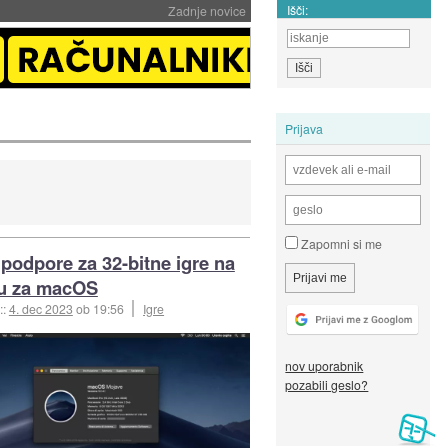
Išči:
Zadnje novice
Prijava
Zapomni si me
podpore za 32-bitne igre na
u za macOS
::
4. dec 2023
ob 19:56
Igre
nov uporabnik
pozabili geslo?