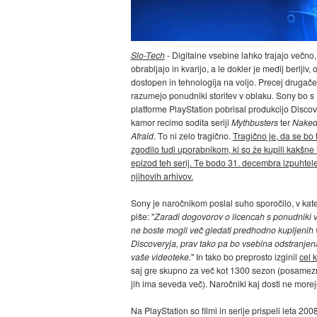
Slo-Tech
- Digitalne vsebine lahko trajajo večno,
obrabljajo in kvarijo, a le dokler je medij berljiv, 
dostopen in tehnologija na voljo. Precej drugače
razumejo ponudniki storitev v oblaku. Sony bo s
platforme PlayStation pobrisal produkcijo Discov
kamor recimo sodita seriji
Mythbusters
ter
Naked
Afraid
. To ni zelo tragično.
Tragično je, da se bo 
zgodilo tudi uporabnikom, ki so že kupili kakšne
epizod teh serij. Te bodo 31. decembra izpuhtele
njihovih arhivov.
Sony je naročnikom poslal suho sporočilo, v ka
piše: "
Zaradi dogovorov o licencah s ponudniki 
ne boste mogli več gledati predhodno kupljenih
Discoveryja, prav tako pa bo vsebina odstranjen
vaše videoteke.
" In tako bo preprosto izginil
cel k
saj gre skupno za več kot 1300 sezon (posamezn
jih ima seveda več). Naročniki kaj dosti ne morejo 
Na PlayStation so filmi in serije prispeli leta 200