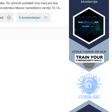
Mac. Po njihovih podatkih ima manj kot dva
porabnikov Macov nameščeno verzijo 10.14...
5 komentarjev
več
Na vrh ^