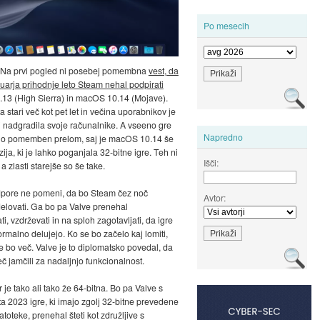
Po mesecih
 Na prvi pogled ni posebej pomembna
vest, da
ruarja prihodnje leto Steam nehal podpirati
13 (High Sierra) in macOS 10.14 (Mojave).
ta stari več kot pet let in večina uporabnikov je
 nadgradila svoje računalnike. A vseeno gre
Napredno
no pomemben prelom, saj je macOS 10.14 še
ija, ki je lahko poganjala 32-bitne igre. Teh ni
Išči:
 a zlasti starejše so še take.
pore ne pomeni, da bo Steam čez noč
Avtor:
elovati. Ga bo pa Valve prenehal
i, vzdrževati in na sploh zagotavljati, da igre
rmalno delujejo. Ko se bo začelo kaj lomiti,
 bo več. Valve je to diplomatsko povedal, da
č jamčili za nadaljnjo funkcionalnost.
 je tako ali tako že 64-bitna. Bo pa Valve s
a 2023 igre, ki imajo zgolj 32-bitne prevedene
datoteke, prenehal šteti kot združljive s