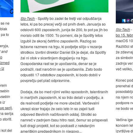
Slo-Tech
- Spotify bo zadel še tretji val odpuščanja
 se ne
letos, ki pa bo precej večji od prvih dveh. Januarja so
oblak
Slo-Tech
-
odslovili 600 zaposlenih, junija še 200, to pot pa jih bo
 pa to
bo 15. feb
moralo oditi še 1500. To pomeni, da je Spotify letos
macOS 10.
izgubil že skoraj četrtino zaposlenih. Razlog so
eryja,
Različici s
težavne razmere na trgu, ki podjetje silijo v rezanje
 and
že zdavnaj
stroškov. Izvršni direktor Daniel Ek je dejal, da Spotify
to
za simbol
žal ni otok v siceršnjem dogajanju na trgu.
 izmed
zadnja verz
Gospodarska rast se je upočasnila, denar se je
 iz
več veliko,
podražil, rast naročnin se je upočasnila. Zato bodo
odpustili 17 odstotkov zaposlenih, ki bodo dobili v
Konec pod
povprečju pet plač odpravnine.
terem
prenehal d
vsebin
posodabljat
Dodaja, da bo med njimi veliko sposobnih, talentiranih
 vsebin
na njem no
in marljivih zaposlenih, ki so trdo delali v podjetju, a
a iz
podpore ne
da realnosti podjetje ne more ubežati. Varčevalni
up serij
,
ne bodo ve
ukrepi sicer trajajo že celo leto in so zajeli tudi
a serija
odpoved številnih načrtovanih oddaj. Stroški so
storiti.
Večina iger
namreč v zadnjem času hitro rasli, čemur so prispevali
koncem let
tudi dragi projekti, kot so podcasti z nekdanjim
8 kot del
izvršljive 
ameriškim predsednikom in njegovo...