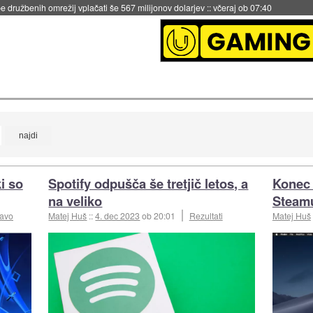
 družbenih omrežij vplačati še 567 milijonov dolarjev
::
včeraj ob 07:40
i so
Spotify odpušča še tretjič letos, a
Konec 
na veliko
Steam
ravo
Matej Huš
::
4. dec 2023
ob 20:01
Rezultati
Matej Huš