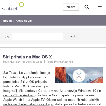
☰
Novice
»
Arhiv novic
Išči:
Siri prihaja na Mac OS X
Matej Huš
::
24. feb 2016
ob 22:38
Apple iPhone/iPad/iPod
- Le vprašanje časa je
Slo-Tech
bilo, kdaj bo Applova osebna
pomočnica Siri z iOS prispela
tudi na Mac OS X, še zlasti po
integraciji
Microsoftove Cortane v namizno verzijo Windows 10 (
in
celo v iOS in Android
). Že lani je Siri prispela na pametne ure
Apple Watch in na Apple TV.
Očitno tudi na osebnih računalnikih
ne bo več treba čakati prav dolgo,
dotlej pa se bo treba zadovoljiti