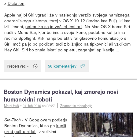
z
Dictation
.
Apple naj bi Siri vgradil že v naslednjo verzijo svojega namiznega
operacijskega sistema, torej v OS X 10.12 (kodno ime Fuji), ki ima
iziti jeseni,
potem ko so jo več let testirali
. Na Mac OS X bomo Siri
našli v Menu Bar, kjer bo imela svojo ikono, podobno kot jo ima
recimo Spotlight. Klik nanjo bo aktiviral glasovno komunikacijo s
Siri, moč pa jo bo poklicati tudi z bližnjico na tipkovnici ali vzklikom
Hey Siri. Siri bo znala iskati po spletu, zaganjati aplikacije,...
56 komentarjev
Preberi več »
Boston Dynamics pokazal, kaj zmorejo novi
humanoidni roboti
Matej Huš
::
24. feb 2016
ob 22:27
Znanost in tehnologija
- V Googlovem podjetju
Slo-Tech
Boston Dynamics, ki so ga
kupili
pred poltremi leti
, z velikimi
koraki napredujejo pri razvoju