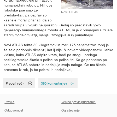
humanoidnih robotov. Njihove
robotske pse
smo že
Novi ATLAS
predstavljali
, pa čeprav so
kasneje
morali priznati, da so
zaradi hrupa v vojski neuporabni
. Sedaj so predstavili novo
generacijo humanoidnega robota ATLAS, ki je v primerjavi s tri leta
starim modelom lažji, manjši, zmogljivejši in pametnejši.
Novi ATLAS tehta 80 kilogramov in meri 175 centimetrov, torej je
že zelo podobnih dimenzij kot ljudje. V novem videoposnetku lahko
vidimo, kako ATLAS odpira vrata, hodi po snegu, prelaga
petkilogramsko škatlo s police na polico itd. Ko ga pahnemo po
tleh, se ATLAS pobere in nadaljuje svojo nalogo. Če mu škatlo
brcnemo iz rok, jo bo pobral in nadaljeval,...
360 komentarjev
Preberi več »
Pravila
Večina pravic pridržanih
Odgovornost
Oglaševanje