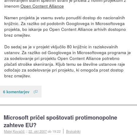
imenom
Open Content Alliance
Namen projekta je vsemu svetu ponuditi dostop do nacionalnih
knjižnic. Za razliko od podobnih Googlovega in Microsoftovega
projekta, bo iskanje po Open Content Alliance arhivih dostopno
brez omejitev.
Do sedaj se je v projekt vključilo 80 knjižnic in raziskovalnih
ustanov. Za razliko od Googlovega in Microsoftovega programa je
za sodelovanje pri projektu Open Content Alliance potrebno
plačati stroške skeniranja. Kljub temu se številne ustanove raje
odločajo za sodelovanje pri projektu, ki omogoča prost dostop
brez omejitev.
6 komentarjev
Microsoft pričel spoštovati protimonopolne
zahteve EU?
Matej Kovačič
::
22. okt 2007
ob 19:22
Brskalniki