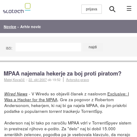
☰
Novice
»
Arhiv novic
Išči:
MPAA najemala hekerje za boj proti piratom?
Matej Kovačič
::
22. okt 2007
ob 19:52
Avtorsko pravo
- V Wiredu so objavili članek z naslovom
Exclusive: I
Wired News
Was a Hacker for the MPAA
. Gre za pogovor z Robertom
Andersonom, hekerjem, ki naj bi ga najela MPAA, da jim priskrbi
podatke o popularnem
TorrentSpy.
torrent trackerju
Anderson naj bi tako po naročilu MPAA vdrl v TorrentSpyev sistem
in prestrezal njihovo e-pošto. Za "delo" naj bi dobil 15.000
ameriških zelencev, pogodba pa je vsebovala klavzulo, da morajo