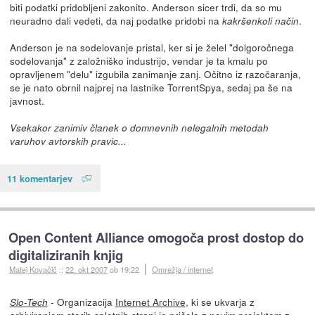
biti podatki pridobljeni zakonito. Anderson sicer trdi, da so mu
neuradno dali vedeti, da naj podatke pridobi na
.
kakršenkoli način
Anderson je na sodelovanje pristal, ker si je želel "dolgoročnega
sodelovanja" z založniško industrijo, vendar je ta kmalu po
opravljenem "delu" izgubila zanimanje zanj. Očitno iz razočaranja,
se je nato obrnil najprej na lastnike TorrentSpya, sedaj pa še na
javnost.
Vsekakor zanimiv članek o domnevnih nelegalnih metodah
varuhov avtorskih pravic...
11 komentarjev
Open Content Alliance omogoča prost dostop do
digitaliziranih knjig
Matej Kovačič
::
22. okt 2007
ob 19:22
Omrežja / internet
- Organizacija
Internet Archive
, ki se ukvarja z
Slo-Tech
arhiviranjem starih spletnih strani je pričela z novim projektom z