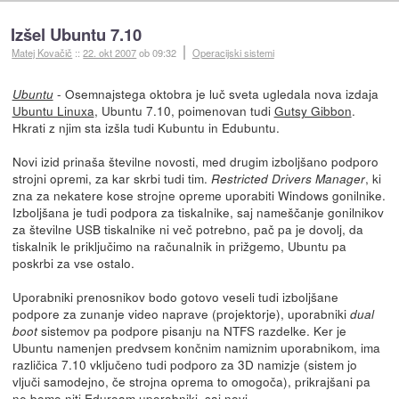
Izšel Ubuntu 7.10
Matej Kovačič
::
22. okt 2007
ob 09:32
Operacijski sistemi
- Osemnajstega oktobra je luč sveta ugledala nova izdaja
Ubuntu
Ubuntu Linuxa
, Ubuntu 7.10, poimenovan tudi
Gutsy Gibbon
.
Hkrati z njim sta izšla tudi Kubuntu in Edubuntu.
Novi izid prinaša številne novosti, med drugim izboljšano podporo
strojni opremi, za kar skrbi tudi tim.
, ki
Restricted Drivers Manager
zna za nekatere kose strojne opreme uporabiti Windows gonilnike.
Izboljšana je tudi podpora za tiskalnike, saj nameščanje gonilnikov
za številne USB tiskalnike ni več potrebno, pač pa je dovolj, da
tiskalnik le priključimo na računalnik in prižgemo, Ubuntu pa
poskrbi za vse ostalo.
Uporabniki prenosnikov bodo gotovo veseli tudi izboljšane
podpore za zunanje video naprave (projektorje), uporabniki
dual
sistemov pa podpore pisanju na NTFS razdelke. Ker je
boot
Ubuntu namenjen predvsem končnim namiznim uporabnikom, ima
različica 7.10 vključeno tudi podporo za 3D namizje (sistem jo
vljuči samodejno, če strojna oprema to omogoča), prikrajšani pa
ne bomo niti
Eduroam uporabniki
, saj novi...