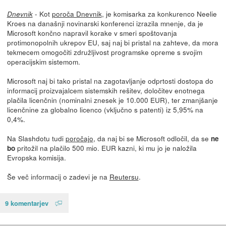
- Kot
poroča Dnevnik
, je komisarka za konkurenco Neelie
Dnevnik
Kroes na današnji novinarski konferenci izrazila mnenje, da je
Microsoft končno napravil korake v smeri spoštovanja
protimonopolnih ukrepov EU, saj naj bi pristal na zahteve, da mora
tekmecem omogočiti združljivost programske opreme s svojim
operacijskim sistemom.
Microsoft naj bi tako pristal na zagotavljanje odprtosti dostopa do
informacij proizvajalcem sistemskih rešitev, določitev enotnega
plačila licenčnin (nominalni znesek je 10.000 EUR), ter zmanjšanje
licenčnine za globalno licenco (vključno s patenti) iz 5,95% na
0,4%.
Na Slashdotu tudi
poročajo
, da naj bi se Microsoft odločil, da se
ne
pritožil na plačilo 500 mio. EUR kazni, ki mu jo je naložila
bo
Evropska komisija.
Še več informacij o zadevi je na
Reutersu
.
9 komentarjev