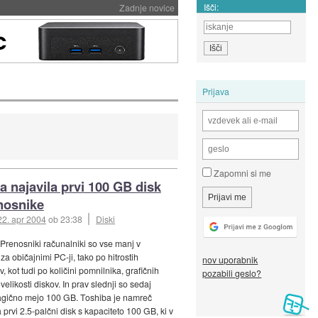
Išči:
Zadnje novice
Prijava
Zapomni si me
a najavila prvi 100 GB disk
nosnike
22. apr 2004
ob 23:38
Diski
 Prenosniki računalniki so vse manj v
a običajnimi PC-ji, tako po hitrostih
nov uporabnik
, kot tudi po količini pomnilnika, grafičnih
pozabili geslo?
 velikosti diskov. In prav slednji so sedaj
agično mejo 100 GB. Toshiba je namreč
 prvi 2.5-palčni disk s kapaciteto 100 GB, ki v