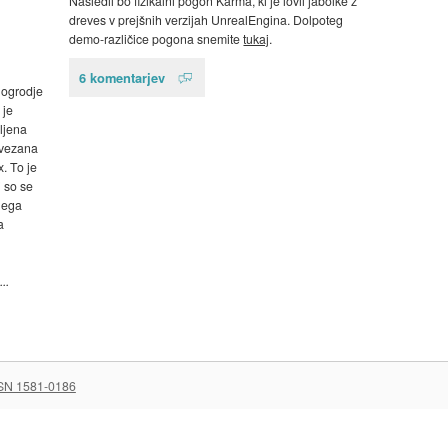
Nasledil bo fizikalni pogon Karma, ki je lovil jabolke z
dreves v prejšnih verzijah UnrealEngina. Dolpoteg
demo-različice pogona snemite
tukaj
.
6 komentarjev
 ogrodje
 je
bljena
ovezana
. To je
 so se
nega
a
..
SN 1581-0186