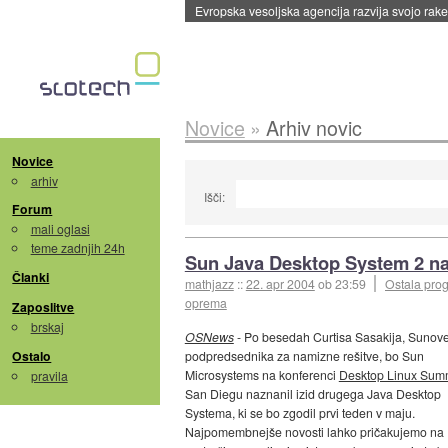
Evropska vesoljska agencija razvija svojo rak
Novice
»
Arhiv novic
Novice
arhiv
Išči:
Forum
mali oglasi
teme zadnjih 24h
Sun Java Desktop System 2 na
Članki
mathjazz
::
22. apr 2004
ob 23:59
Ostala pro
oprema
Zaposlitve
brskaj
OSNews
- Po besedah Curtisa Sasakija, Sunov
Ostalo
podpredsednika za namizne rešitve, bo Sun
Microsystems na konferenci
Desktop Linux Sum
pravila
San Diegu naznanil izid drugega Java Desktop
Systema, ki se bo zgodil prvi teden v maju.
Najpomembnejše novosti lahko pričakujemo na