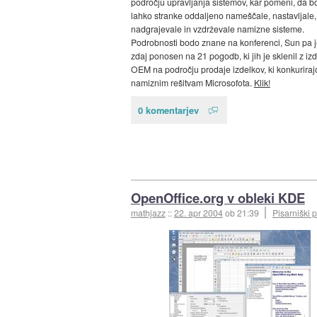
področju upravljanja sistemov, kar pomeni, da b
lahko stranke oddaljeno nameščale, nastavljale,
nadgrajevale in vzdrževale namizne sisteme.
Podrobnosti bodo znane na konferenci, Sun pa j
zdaj ponosen na 21 pogodb, ki jih je sklenil z izd
OEM na področju prodaje izdelkov, ki konkuriraj
namiznim rešitvam Microsofota.
Klik!
0 komentarjev
OpenOffice.org v obleki KDE
mathjazz
::
22. apr 2004
ob 21:39
Pisarniški p