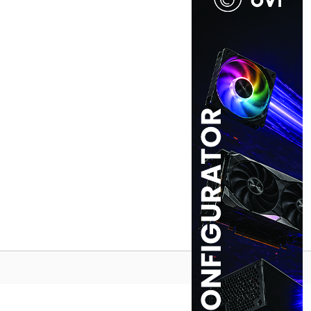
Na vrh ^