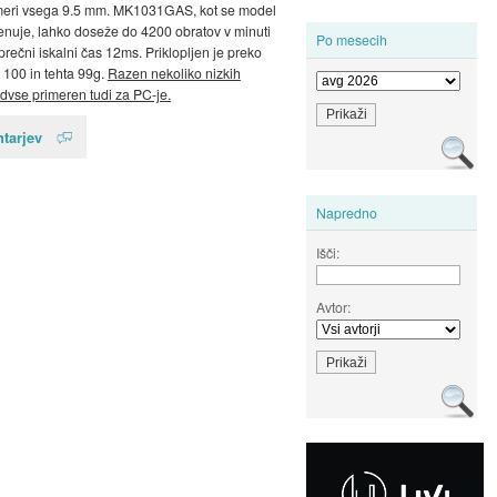
meri vsega 9.5 mm. MK1031GAS, kot se model
nuje, lahko doseže do 4200 obratov v minuti
Po mesecih
prečni iskalni čas 12ms. Priklopljen je preko
 100 in tehta 99g.
Razen nekoliko nizkih
dvse primeren tudi za PC-je.
tarjev
Napredno
Išči:
Avtor: