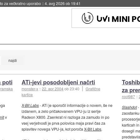
eto za večkratno uporabo
::
4. avg 2026 ob 19:41
 poti
ATi-jevi posodobljeni načrti
Toshib
za pre
gramska
monster-x
::
22. apr 2004
ob 23:40
Grafične
kartice
root987
::
ega
X-Bit Labs
- ATi je sporočil informacije o novem, še ne
Slashdot
-
izdanem, a zelo pričakovanem VPU-ju iz serije
zaostanku z
mit
v
Radeon X800. Zaenkrat ni razloga za zamudo in po
procesorjev
vsej verjetnosti je prva polovica maja pravi čas za
karticah in
splavitev novega VPU-ja, kot poroča
X-Bit Labs
.
dosegli m
predstavila