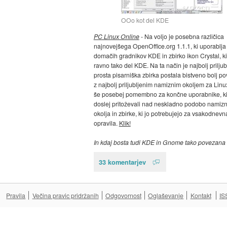
OOo kot del KDE
PC Linux Online
- Na voljo je posebna različica
najnovejšega OpenOffice.org 1.1.1, ki uporablja
domačih gradnikov KDE in zbirko ikon Crystal, ki
ravno tako del KDE. Na ta način je najbolj prilju
prosta pisarniška zbirka postala bistveno bolj p
z najbolj priljubljenim namiznim okoljem za Linux
še posebej pomembno za končne uporabnike, ki
doslej pritoževali nad neskladno podobo namiz
okolja in zbirke, ki jo potrebujejo za vsakodnevn
opravila.
Klik!
In kdaj bosta tudi KDE in Gnome tako povezana .
33 komentarjev
Pravila
Večina pravic pridržanih
Odgovornost
Oglaševanje
Kontakt
IS