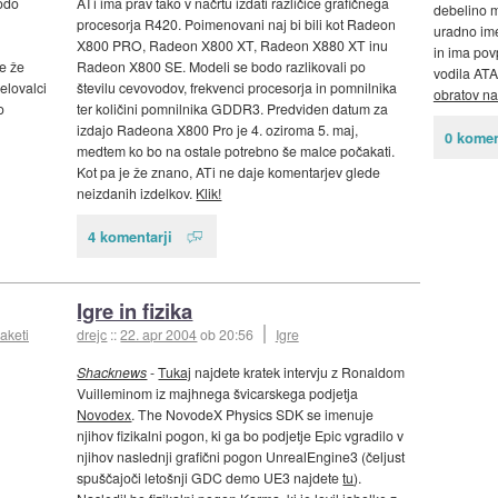
odo
ATi ima prav tako v načrtu izdati različice grafičnega
debelino 
procesorja R420. Poimenovani naj bi bili kot Radeon
uradno ime
X800 PRO, Radeon X800 XT, Radeon X880 XT inu
in ima pov
e že
Radeon X800 SE. Modeli se bodo razlikovali po
vodila ATA
elovalci
številu cevovodov, frekvenci procesorja in pomnilnika
obratov na
o
ter količini pomnilnika GDDR3. Predviden datum za
izdajo Radeona X800 Pro je 4. oziroma 5. maj,
0 komen
medtem ko bo na ostale potrebno še malce počakati.
Kot pa je že znano, ATi ne daje komentarjev glede
neizdanih izdelkov.
Klik!
4 komentarji
Igre in fizika
aketi
drejc
::
22. apr 2004
ob 20:56
Igre
Shacknews
-
Tukaj
najdete kratek intervju z Ronaldom
Vuilleminom iz majhnega švicarskega podjetja
Novodex
. The NovodeX Physics SDK se imenuje
njihov fizikalni pogon, ki ga bo podjetje Epic vgradilo v
njihov naslednji grafični pogon UnrealEngine3 (čeljust
spuščajoči letošnji GDC demo UE3 najdete
tu
).