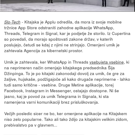
- Kitajska je Applu odredila, da mora iz svoje mobilne
Slo-Tech
tržnice App Store odstraniti zahodne aplikacije WhatsApp,
Threads, Telegram in Signal, kar je podjetje že storilo. Iz Cupertina
so povedali, da morajo spoštovati zakone držav, v katerih
poslujejo, četudi se kdaj z njimi ne strinjajo. Omenjeni umik je
zahtevala Agencija za kibernetski prostor.
Umik je zahtevala, ker WhatsApp in Threads
vsebujeta vsebine
, ki
na neprimeren način omenjajo kitajskega predsednika Šija
Džinpinga. To je po kitajski zakonodaji dovolj za umik, če gre za
žaljive, hujskaše, podžigajoče ali kako drugače neprimerne - lahko
tudi samo kritične - vsebine. Druge Metine aplikacije, torej
Facebook, Instagram in Messenger, ostajajo dostopne. Ni še
jasno, kaj je povod za umik Telegrama in Signala, ki sta
namenjena varni komunikaciji brez prisluškovanja.
Večjih posledic sicer ne bo, ker omenjene aplikacije na Kitajskem
niso zelo popularne. Tako ali tako ždijo za kitajskim velikim zidom,
prebivalstvo pa v glavnem...