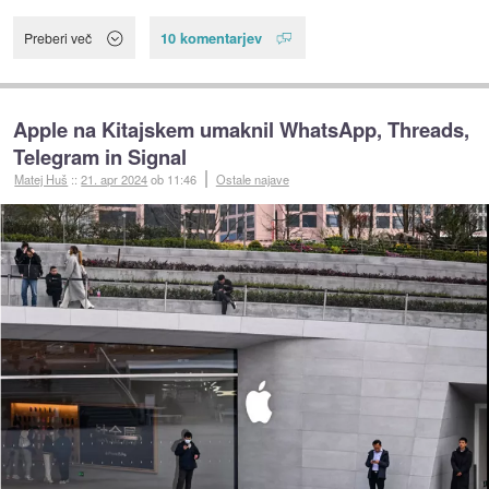
10 komentarjev
Preberi več
Apple na Kitajskem umaknil WhatsApp, Threads,
Telegram in Signal
Matej Huš
::
21. apr 2024
ob 11:46
Ostale najave