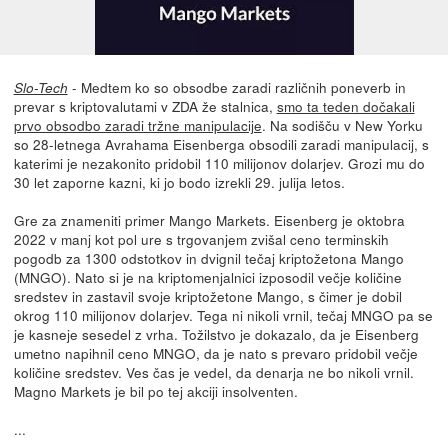
- Medtem ko so obsodbe zaradi različnih poneverb in
Slo-Tech
prevar s kriptovalutami v ZDA že stalnica,
smo ta teden dočakali
prvo obsodbo zaradi tržne manipulacije
. Na sodišču v New Yorku
so 28-letnega Avrahama Eisenberga obsodili zaradi manipulacij, s
katerimi je nezakonito pridobil 110 milijonov dolarjev. Grozi mu do
30 let zaporne kazni, ki jo bodo izrekli 29. julija letos.
Gre za znameniti primer Mango Markets. Eisenberg je oktobra
2022 v manj kot pol ure s trgovanjem zvišal ceno terminskih
pogodb za 1300 odstotkov in dvignil tečaj kriptožetona Mango
(MNGO). Nato si je na kriptomenjalnici izposodil večje količine
sredstev in zastavil svoje kriptožetone Mango, s čimer je dobil
okrog 110 milijonov dolarjev. Tega ni nikoli vrnil, tečaj MNGO pa se
je kasneje sesedel z vrha. Tožilstvo je dokazalo, da je Eisenberg
umetno napihnil ceno MNGO, da je nato s prevaro pridobil večje
količine sredstev. Ves čas je vedel, da denarja ne bo nikoli vrnil.
Magno Markets je bil po tej akciji insolventen.
...