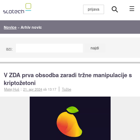
☰
Novice
»
Arhiv novic
Išči:
V ZDA prva obsodba zaradi tržne manipulacije s
kriptožetoni
Matej Huš
::
21. apr 2024
ob 13:17
Tožbe