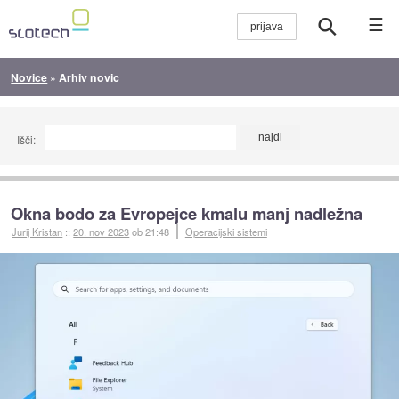
☰
Novice
»
Arhiv novic
Išči:
Okna bodo za Evropejce kmalu manj nadležna
Jurij Kristan
::
20. nov 2023
ob 21:48
Operacijski sistemi