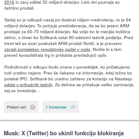
2016
in zanj odštel 32 milijard dolarjev. Leto dni pozneje so
četrtino prodali.
Sedaj so jo odkupili nazaj po dvakrat višjem vrednotenju, to je 64
milijard dolarjev. To potrjuje predvidevanja, da se bo jeseni ARM
prodajal za 60-70 milijard dolarjev. Na voljo bo le manjša količina
delnic, s čimer bo Softbank ostal 90-odstotni lastnik podjetja. Pred
tremi leti so sicer poskušali ARM prodati Nvidii, a je prevzem
zaradi pomislekov regulatorjev padel v vodo
. Nvidia bi s tem
preveč konsolidirala trg in pridobila prevladujoč vpliv.
Podrobnosti o odkupu bodo znane v ponedeljek, ko pričakujemo
tudi uradno najavo. Prav še čakamo na informacijo, kdaj točno bo
potekal IPO. Softbank bo uradno zahtevo za kotacijo na Nasdaqu
oddal v prihodnjih tednih
. Za delnice se pričakuje veliko zanimanje,
saj so investicije...
1 komentar
Preberi več
Musk: X (Twitter) bo ukinil funkcijo blokiranja