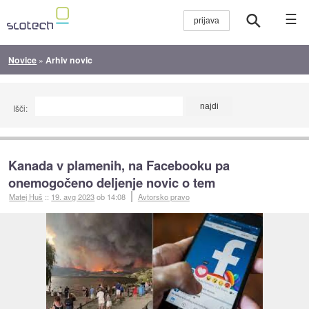
☰
Novice
»
Arhiv novic
Išči:
Kanada v plamenih, na Facebooku pa
onemogočeno deljenje novic o tem
Matej Huš
::
19. avg 2023
ob 14:08
Avtorsko pravo