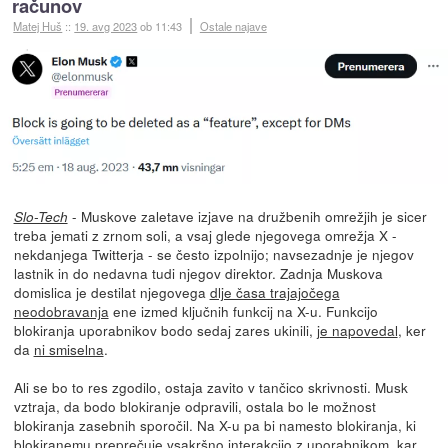
računov
Matej Huš
::
19. avg 2023
ob 11:43
Ostale najave
- Muskove zaletave izjave na družbenih omrežjih je sicer
Slo-Tech
treba jemati z zrnom soli, a vsaj glede njegovega omrežja X -
nekdanjega Twitterja - se često izpolnijo; navsezadnje je njegov
lastnik in do nedavna tudi njegov direktor. Zadnja Muskova
domislica je destilat njegovega
dlje časa trajajočega
neodobravanja
ene izmed ključnih funkcij na X-u. Funkcijo
blokiranja uporabnikov bodo sedaj zares ukinili,
je napovedal
, ker
da
ni smiselna
.
Ali se bo to res zgodilo, ostaja zavito v tančico skrivnosti. Musk
vztraja, da bodo blokiranje odpravili, ostala bo le možnost
blokiranja zasebnih sporočil. Na X-u pa bi namesto blokiranja, ki
blokiranemu preprečuje vsakršno interakcijo z uporabnikom, kar