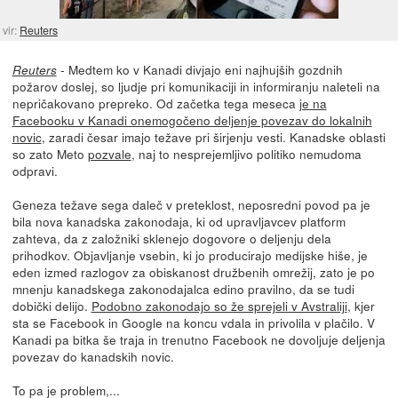
vir:
Reuters
- Medtem ko v Kanadi divjajo eni najhujših gozdnih
Reuters
požarov doslej, so ljudje pri komunikaciji in informiranju naleteli na
nepričakovano prepreko. Od začetka tega meseca
je na
Facebooku v Kanadi onemogočeno deljenje povezav do lokalnih
novic
, zaradi česar imajo težave pri širjenju vesti. Kanadske oblasti
so zato Meto
pozvale
, naj to nesprejemljivo politiko nemudoma
odpravi.
Geneza težave sega daleč v preteklost, neposredni povod pa je
bila nova kanadska zakonodaja, ki od upravljavcev platform
zahteva, da z založniki sklenejo dogovore o deljenju dela
prihodkov. Objavljanje vsebin, ki jo producirajo medijske hiše, je
eden izmed razlogov za obiskanost družbenih omrežij, zato je po
mnenju kanadskega zakonodajalca edino pravilno, da se tudi
dobički delijo.
Podobno zakonodajo so že sprejeli v Avstraliji
, kjer
sta se Facebook in Google na koncu vdala in privolila v plačilo. V
Kanadi pa bitka še traja in trenutno Facebook ne dovoljuje deljenja
povezav do kanadskih novic.
To pa je problem,...