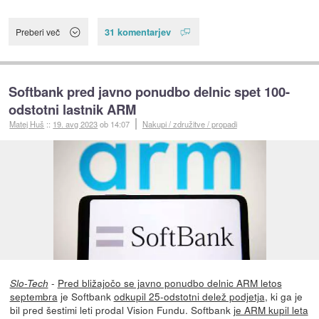
31 komentarjev
Preberi več
Softbank pred javno ponudbo delnic spet 100-
odstotni lastnik ARM
Matej Huš
::
19. avg 2023
ob 14:07
Nakupi / združitve / propadi
-
Pred bližajočo se javno ponudbo delnic ARM letos
Slo-Tech
septembra
je Softbank
odkupil 25-odstotni delež podjetja
, ki ga je
bil pred šestimi leti prodal Vision Fundu. Softbank
je ARM kupil leta