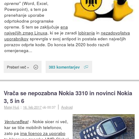
" (Word, Excel,
opremo
Powerpoint), s tem pa
prenehanje uporabe
odprtokodne programske
opreme. S tem se zaključuje
ena
največjih zmag Linuxa,
ki se je zaradi
lobiranja
in
nezadovoljstva
uporabnikov
sprevrgla v svoj antipod in postala eden največjih
porazov odprte kode. Do konca leta 2020 bodo razvili
omenjenega...
383 komentarjev
Preberi več »
Vrača se nepozabna Nokia 3310 in novinci Nokia
3, 5 in 6
Matej Huš
::
16. feb 2017
ob 00:37
Android
- Nokie sicer ni več,
VentureBeat
kar se tiče mobilnih telefonov,
zato pa
ima licenco za uporabo
te blagovne znamke HMD Global