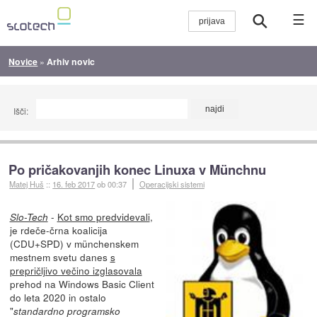
☰
Novice
»
Arhiv novic
Išči:
Po pričakovanjih konec Linuxa v Münchnu
Matej Huš
::
16. feb 2017
ob 00:37
Operacijski sistemi
-
Kot smo predvidevali
,
Slo-Tech
je rdeče-črna koalicija
(CDU+SPD) v münchenskem
mestnem svetu danes
s
prepričljivo večino izglasovala
prehod na Windows Basic Client
do leta 2020 in ostalo
"
standardno programsko