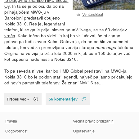
Oy
. In ta se je odloči, da bo na
prihajajočem MWC-ju v
vir:
VentureBeat
Barceloni predstavil obujeno
Nokio 3310. Res je, legendarni
telefon, ki se ga je prijel sloves neuničljivega,
se za 60 dolarjev
vrača
. Kako točno bo videti in kaj bo vključeval, še ni znano,
gotovo pa tudi slavno Kačo. Gotovo je, da ne bo šlo za pametni
telefon, temveč za prenovljeno verzijo starega
telefona.
neumnega
Originalna verzija je izšla leta 2000 in kljub ceni 150 dolarjev več
kot uspešno nadomestila Nokio 3210.
To pa seveda ni vse, kar bo HMD Global predstavil na MWC-ju.
Nokia 3310 bo le poklon stari legendi, največ pa jasno pričakujejo
od novih pametnih telefonov. Že znani
Nokii 6
se...
56 komentarjev
Preberi več »
Pravila
Večina pravic pridržanih
Odgovornost
Oglaševanje