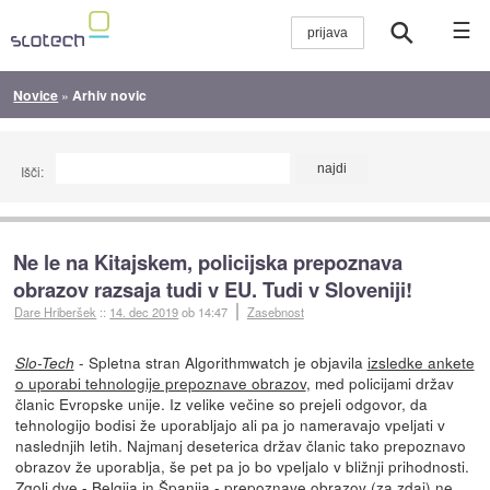
☰
Novice
»
Arhiv novic
Išči:
Ne le na Kitajskem, policijska prepoznava
obrazov razsaja tudi v EU. Tudi v Sloveniji!
Dare Hriberšek
::
14. dec 2019
ob 14:47
Zasebnost
- Spletna stran Algorithmwatch je objavila
izsledke ankete
Slo-Tech
o uporabi tehnologije prepoznave obrazov
, med policijami držav
članic Evropske unije. Iz velike večine so prejeli odgovor, da
tehnologijo bodisi že uporabljajo ali pa jo nameravajo vpeljati v
naslednjih letih. Najmanj deseterica držav članic tako prepoznavo
obrazov že uporablja, še pet pa jo bo vpeljalo v bližnji prihodnosti.
Zgolj dve - Belgija in Španija - prepoznave obrazov (za zdaj) ne