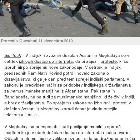
Protesti v Guwahati 11. decembra 2019
- V indijskih zveznih deželah Assam in Meghalaya so v
Slo-Tech
četrtek
izklopili dostop do interneta
, da bi zajezili
proteste
, ki so
izbruhnili po sprejemu nove zakonodaje. V četrtek je indijski
predsednik Ram Nath Kovind potrdil novelo zakona o
državljanstvu, ki ga je dan pred tem sprejel indijski parlament. V
zakonu je predviden način za pridobitev indijskega državljanstva
za
muslimanske manjšine iz Afganistana, Pakistana in
ne
Bangladeša, ne pa tudi za muslimansko manjšino, ki že živi v Indiji,
a brez državljanstva. Po sprejemu zakona so izbruhnili protesti v
deželah Assam in Meghalay, zaradi česar je vlada omejila
telekomunikacije.
V Meghalayi so onesposobili tudi pošiljanje mobilnih sporočil,
medtem ko je v obeh deželah dostop do interneta močno oviran.
Oblasti to utemeljujejo z veliko možnostjo, da se družbena omrežja