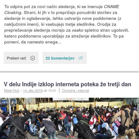
To odpira pot za novi način sledenja, ki se imenuje
CNAME
. Strani, ki jih v to prepričajo ponudniki storitev za
Cloaking
sledenje in oglaševanje, lahko ustvarijo nove poddomene (z
naključnimi imeni), ki vsebujejo tretje sledilnike. Orodja za
preprečevanje sledenja morajo za
spletno stran ugotoviti,
vsako
katero poddomeno uporabljajo za streženje sledilnikov. To pa
pomeni, da namesto enega...
22 komentarjev
Preberi več
V delu Indije izklop interneta poteka že tretji dan
Matej Huš
::
14. dec 2019
ob 10:21
Omrežja / internet