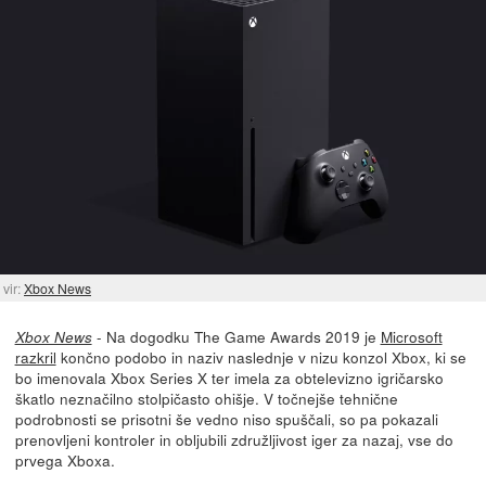
vir:
Xbox News
- Na dogodku The Game Awards 2019 je
Microsoft
Xbox News
razkril
končno podobo in naziv naslednje v nizu konzol Xbox, ki se
bo imenovala Xbox Series X ter imela za obtelevizno igričarsko
škatlo neznačilno stolpičasto ohišje. V točnejše tehnične
podrobnosti se prisotni še vedno niso spuščali, so pa pokazali
prenovljeni kontroler in obljubili združljivost iger za nazaj, vse do
prvega Xboxa.