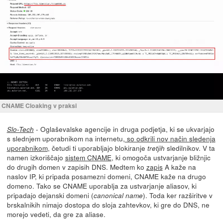
CNAME Cloaking v praksi
- Oglaševalske agencije in druga podjetja, ki se ukvarjajo
Slo-Tech
s slednjem uporabnikom na internetu,
so odkrili nov način sledenja
uporabnikom
, četudi ti uporabljajo blokiranje
sledilnikov. V ta
tretjih
namen izkoriščajo
sistem CNAME
, ki omogoča ustvarjanje bližnjic
do drugih domen v zapisih DNS. Medtem ko
zapis
A kaže na
naslov IP, ki pripada posamezni domeni, CNAME kaže na drugo
domeno. Tako se CNAME uporablja za ustvarjanje aliasov, ki
pripadajo dejanski domeni (
). Toda ker razširitve v
canonical name
brskalnikih nimajo dostopa do sloja zahtevkov, ki gre do DNS, ne
morejo vedeti, da gre za aliase.