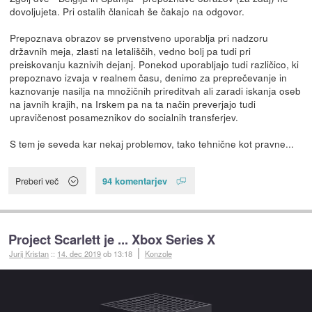
dovoljujeta. Pri ostalih članicah še čakajo na odgovor.
Prepoznava obrazov se prvenstveno uporablja pri nadzoru
državnih meja, zlasti na letališčih, vedno bolj pa tudi pri
preiskovanju kaznivih dejanj. Ponekod uporabljajo tudi različico, ki
prepoznavo izvaja v realnem času, denimo za preprečevanje in
kaznovanje nasilja na množičnih prireditvah ali zaradi iskanja oseb
na javnih krajih, na Irskem pa na ta način preverjajo tudi
upravičenost posameznikov do socialnih transferjev.
S tem je seveda kar nekaj problemov, tako tehnične kot pravne...
94 komentarjev
Preberi več
Project Scarlett je ... Xbox Series X
Jurij Kristan
::
14. dec 2019
ob 13:18
Konzole