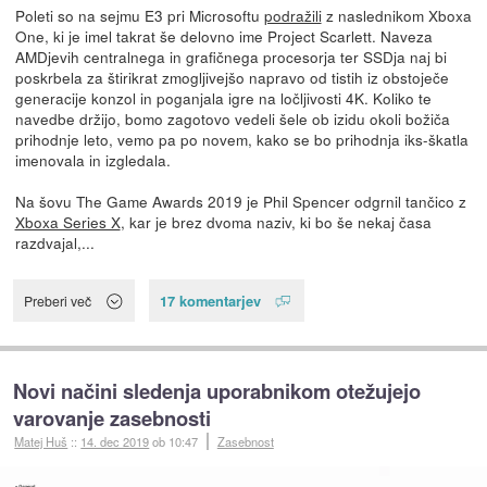
Poleti so na sejmu E3 pri Microsoftu
podražili
z naslednikom Xboxa
One, ki je imel takrat še delovno ime Project Scarlett. Naveza
AMDjevih centralnega in grafičnega procesorja ter SSDja naj bi
poskrbela za štirikrat zmogljivejšo napravo od tistih iz obstoječe
generacije konzol in poganjala igre na ločljivosti 4K. Koliko te
navedbe držijo, bomo zagotovo vedeli šele ob izidu okoli božiča
prihodnje leto, vemo pa po novem, kako se bo prihodnja iks-škatla
imenovala in izgledala.
Na šovu The Game Awards 2019 je Phil Spencer odgrnil tančico z
Xboxa Series X
, kar je brez dvoma naziv, ki bo še nekaj časa
razdvajal,...
17 komentarjev
Preberi več
Novi načini sledenja uporabnikom otežujejo
varovanje zasebnosti
Matej Huš
::
14. dec 2019
ob 10:47
Zasebnost