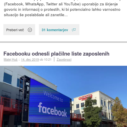
(Facebook, WhatsApp, Twitter ali YouTube) uporabijo za širjenje
govoric in informacij o protestih, ki bi potencialno lahko varnostno
situacijo še poslabšale ali zanetile...
31 komentarjev
Preberi več
Facebooku odnesli plačilne liste zaposlenih
Matej Huš
::
14. dec 2019
ob 10:21
Zasebnost