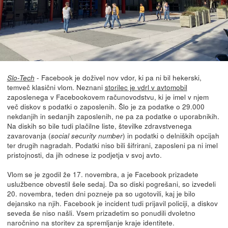
- Facebook je doživel nov vdor, ki pa ni bil hekerski,
Slo-Tech
temveč klasični vlom. Neznani
storilec je vdrl v avtomobil
zaposlenega v Facebookovem računovodstvu, ki je imel v njem
več diskov s podatki o zaposlenih. Šlo je za podatke o 29.000
nekdanjih in sedanjih zaposlenih, ne pa za podatke o uporabnikih.
Na diskih so bile tudi plačilne liste, številke zdravstvenega
zavarovanja (
) in podatki o delniških opcijah
social security number
ter drugih nagradah. Podatki niso bili šifrirani, zaposleni pa ni imel
pristojnosti, da jih odnese iz podjetja v svoj avto.
Vlom se je zgodil že 17. novembra, a je Facebook prizadete
uslužbence obvestil šele sedaj. Da so diski pogrešani, so izvedeli
20. novembra, teden dni pozneje pa so ugotovili, kaj je bilo
dejansko na njih. Facebook je incident tudi prijavil policiji, a diskov
seveda še niso našli. Vsem prizadetim so ponudili dvoletno
naročnino na storitev za spremljanje kraje identitete.