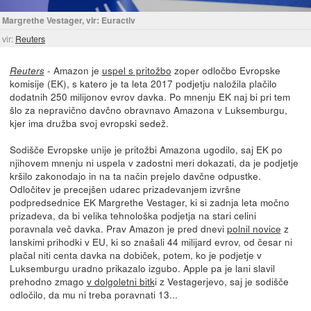
Margrethe Vestager, vir: Euractiv
vir:
Reuters
- Amazon je
uspel s pritožbo
zoper odločbo Evropske
Reuters
komisije (EK), s katero je ta leta 2017 podjetju naložila plačilo
dodatnih 250 milijonov evrov davka. Po mnenju EK naj bi pri tem
šlo za nepravično davčno obravnavo Amazona v Luksemburgu,
kjer ima družba svoj evropski sedež.
Sodišče Evropske unije je pritožbi Amazona ugodilo, saj EK po
njihovem mnenju ni uspela v zadostni meri dokazati, da je podjetje
kršilo zakonodajo in na ta način prejelo davčne odpustke.
Odločitev je precejšen udarec prizadevanjem izvršne
podpredsednice EK Margrethe Vestager, ki si zadnja leta močno
prizadeva, da bi velika tehnološka podjetja na stari celini
poravnala več davka. Prav Amazon je pred dnevi
polnil novice
z
lanskimi prihodki v EU, ki so znašali 44 milijard evrov, od česar ni
plačal niti centa davka na dobiček, potem, ko je podjetje v
Luksemburgu uradno prikazalo izgubo. Apple pa je lani slavil
prehodno zmago
v dolgoletni bitk
i z Vestagerjevo, saj je sodišče
odločilo, da mu ni treba poravnati 13...