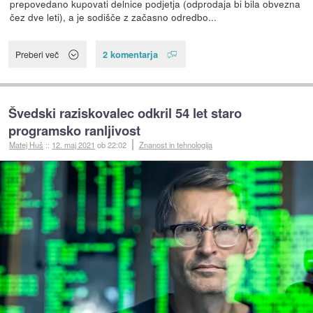
prepovedano kupovati delnice podjetja (odprodaja bi bila obvezna
čez dve leti), a je sodišče z začasno odredbo...
2 komentarja
Preberi več
Švedski raziskovalec odkril 54 let staro
programsko ranljivost
Matej Huš
::
12. maj 2021
ob 22:02
Znanost in tehnologija