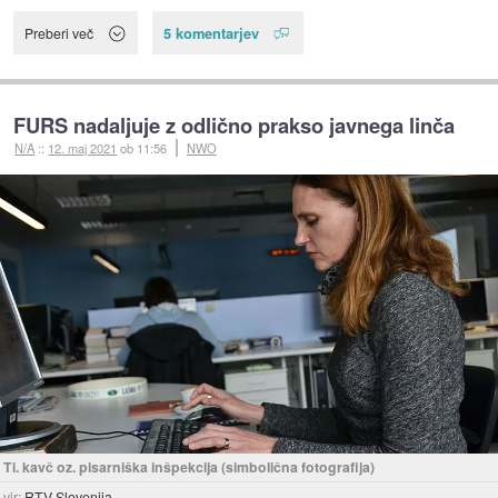
5 komentarjev
Preberi več
FURS nadaljuje z odlično prakso javnega linča
N/A
::
12. maj 2021
ob 11:56
NWO
Ti. kavč oz. pisarniška inšpekcija (simbolična fotografija)
vir:
RTV Slovenija