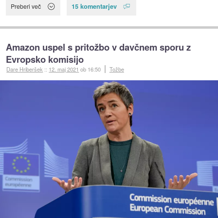
15 komentarjev
Preberi več
Amazon uspel s pritožbo v davčnem sporu z
Evropsko komisijo
Dare Hriberšek
::
12. maj 2021
ob 16:50
Tožbe