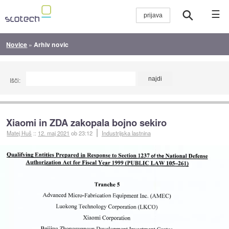
☰
Novice
»
Arhiv novic
Išči:
Xiaomi in ZDA zakopala bojno sekiro
Matej Huš
::
12. maj 2021
ob 23:12
Industrijska lastnina