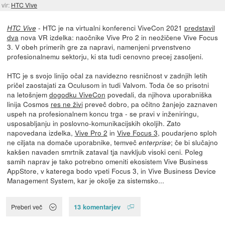
vir:
HTC Vive
- HTC je na virtualni konferenci ViveCon 2021
predstavil
HTC Vive
dva
nova VR izdelka: naočnike Vive Pro 2 in neožičene Vive Focus
3. V obeh primerih gre za napravi, namenjeni prvenstveno
profesionalnemu sektorju, ki sta tudi cenovno precej zasoljeni.
HTC je s svojo linijo očal za navidezno resničnost v zadnjih letih
pričel zaostajati za Oculusom in tudi Valvom. Toda če so prisotni
na letošnjem
dogodku ViveCon
povedali, da njihova uporabniška
linija Cosmos
res ne živi
preveč dobro, pa očitno žanjejo zaznaven
uspeh na profesionalnem koncu trga - se pravi v inženiringu,
usposabljanju in poslovno-komunikacijskih okoljih. Zato
napovedana izdelka,
Vive Pro 2
in
Vive Focus 3
, poudarjeno sploh
ne ciljata na domače uporabnike, temveč
; če bi slučajno
enterprise
kakšen navaden smrtnik zataval tja navkljub visoki ceni. Poleg
samih naprav je tako potrebno omeniti ekosistem Vive Business
AppStore, v katerega bodo vpeti Focus 3, in Vive Business Device
Management System, kar je okolje za sistemsko...
13 komentarjev
Preberi več