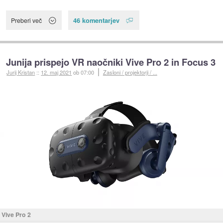
46 komentarjev
Preberi več
Junija prispejo VR naočniki Vive Pro 2 in Focus 3
Jurij Kristan
::
12. maj 2021
ob 07:00
Zasloni / projektorji / ...
Vive Pro 2