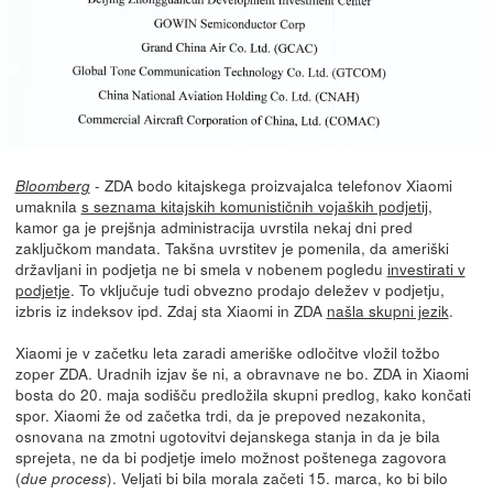
- ZDA bodo kitajskega proizvajalca telefonov Xiaomi
Bloomberg
umaknila
s seznama kitajskih komunističnih vojaških podjetij
,
kamor ga je prejšnja administracija uvrstila nekaj dni pred
zaključkom mandata. Takšna uvrstitev je pomenila, da ameriški
državljani in podjetja ne bi smela v nobenem pogledu
investirati v
podjetje
. To vključuje tudi obvezno prodajo deležev v podjetju,
izbris iz indeksov ipd. Zdaj sta Xiaomi in ZDA
našla skupni jezik
.
Xiaomi je v začetku leta zaradi ameriške odločitve vložil tožbo
zoper ZDA. Uradnih izjav še ni, a obravnave ne bo. ZDA in Xiaomi
bosta do 20. maja sodišču predložila skupni predlog, kako končati
spor. Xiaomi že od začetka trdi, da je prepoved nezakonita,
osnovana na zmotni ugotovitvi dejanskega stanja in da je bila
sprejeta, ne da bi podjetje imelo možnost poštenega zagovora
(
). Veljati bi bila morala začeti 15. marca, ko bi bilo
due process