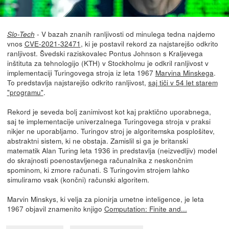
- V bazah znanih ranljivosti od minulega tedna najdemo
Slo-Tech
vnos
CVE-2021-32471
, ki je postavil rekord za najstarejšo odkrito
ranljivost. Švedski raziskovalec Pontus Johnson s Kraljevega
inštituta za tehnologijo (KTH) v Stockholmu je odkril ranljivost v
implementaciji Turingovega stroja iz leta 1967
Marvina Minskega
.
To predstavlja najstarejšo odkrito ranljivost,
saj tiči v 54 let starem
"programu"
.
Rekord je seveda bolj zanimivost kot kaj praktično uporabnega,
saj te implementacije univerzalnega Turingovega stroja v praksi
nikjer ne uporabljamo. Turingov stroj je algoritemska posplošitev,
abstraktni sistem, ki ne obstaja. Zamislil si ga je britanski
matematik Alan Turing leta 1936 in predstavlja (neizvedljiv) model
do skrajnosti poenostavljenega računalnika z neskončnim
spominom, ki zmore računati. S Turingovim strojem lahko
simuliramo vsak (končni) računski algoritem.
Marvin Minskys, ki velja za pionirja umetne inteligence, je leta
1967 objavil znamenito knjigo
Computation: Finite and...