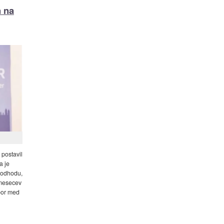
 na
 postavil
a je
b odhodu,
mesecev
por med