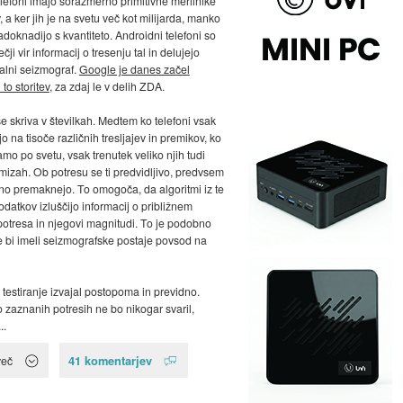
lefoni imajo sorazmerno primitivne merilnike
 a ker jih je na svetu več kot milijarda, manko
adoknadijo s kvantiteto. Androidni telefoni so
čji vir informacij o tresenju tal in delujejo
alni seizmograf.
Google je danes začel
 to storitev
, za zdaj le v delih ZDA.
se skriva v številkah. Medtem ko telefoni vsak
o na tisoče različnih tresljajev in premikov, ko
amo po svetu, vsak trenutek veliko njih tudi
mizah. Ob potresu se ti predvidljivo, predvsem
no premaknejo. To omogoča, da algoritmi iz te
datkov izluščijo informacij o približnem
potresa in njegovi magnitudi. To je podobno
če bi imeli seizmografske postaje povsod na
testiranje izvajal postopoma in previdno.
 zaznanih potresih ne bo nikogar svaril,
..
41 komentarjev
več