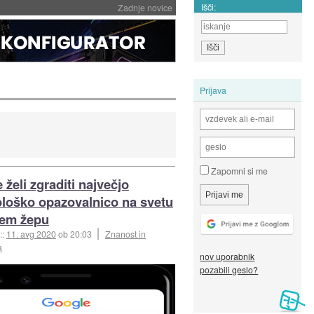
Išči:
Zadnje novice
Prijava
Zapomni si me
 želi zgraditi največjo
loško opazovalnico na svetu
šem žepu
::
11. avg 2020
ob 20:03
Znanost in
a
nov uporabnik
pozabili geslo?