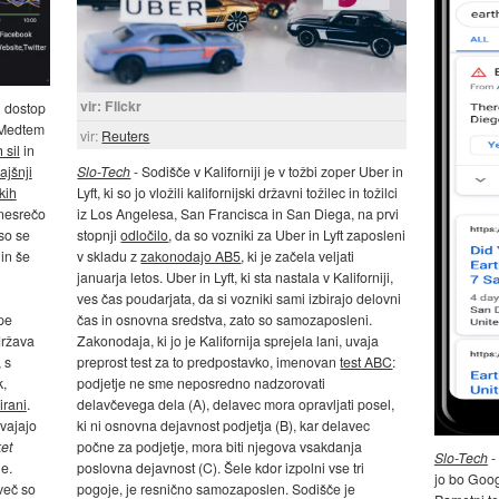
vir: Flickr
l dostop
. Medtem
vir:
Reuters
 sil
in
ajšnji
Slo-Tech
- Sodišče v Kaliforniji je v tožbi zoper Uber in
kih
Lyft, ki so jo vložili kalifornijski državni tožilec in tožilci
t nesrečo
iz Los Angelesa, San Francisca in San Diega, na prvi
so se
stopnji
odločilo
, da so vozniki za Uber in Lyft zaposleni
 in še
v skladu z
zakonodajo AB5
, ki je začela veljati
januarja letos. Uber in Lyft, ki sta nastala v Kaliforniji,
ves čas poudarjata, da si vozniki sami izbirajo delovni
ope
čas in osnovna sredstva, zato so samozaposleni.
država
Zakonodaja, ki jo je Kalifornija sprejela lani, uvaja
 s
preprost test za to predpostavko, imenovan
test ABC
:
k,
podjetje ne sme neposredno nadzorovati
irani
.
delavčevega dela (A), delavec mora opravljati posel,
zvajajo
ki ni osnovna dejavnost podjetja (B), kar delavec
et
počne za podjetje, mora biti njegova vsakdanja
Slo-Tech
-
ne.
poslovna dejavnost (C). Šele kdor izpolni vse tri
jo bo Googl
več so
pogoje, je resnično samozaposlen. Sodišče je