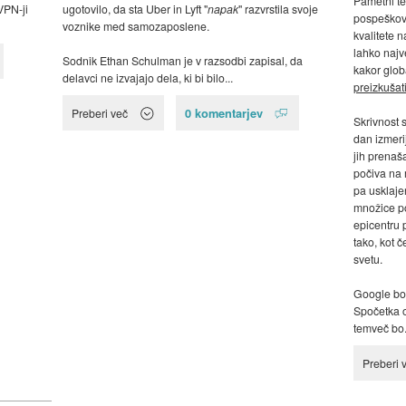
Pametni te
VPN-ji
ugotovilo, da sta Uber in Lyft "
napak
" razvrstila svoje
pospeškov,
voznike med samozaposlene.
kvalitete n
lahko najve
Sodnik Ethan Schulman je v razsodbi zapisal, da
kakor glob
delavci ne izvajajo dela, ki bi bilo...
preizkušati
0 komentarjev
Preberi več
Skrivnost 
dan izmerij
jih prenaš
počiva na 
pa usklaje
množice po
epicentru 
tako, kot 
svetu.
Google bo 
Spočetka o
temveč bo.
Preberi 