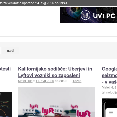
eto za večkratno uporabo
::
4. avg 2026 ob 19:41
testi
Kalifornijsko sodišče: Uberjevi in
Google
Lyftovi vozniki so zaposleni
seizmo
- v va
Matej Huš
::
11. avg 2020
ob 20:03
Tožbe
Matej Huš
tehnologij