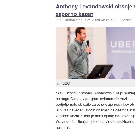
Anthony Levandowski obsojen
zaporno kazen
Jurij Kristan
::
11. avg 2020
ob 09:52
Tožbe
vir:
BBC
BBC
- Inženir Anthony Levandowski, ki je nekdaj
na noge Googlov program avtonomnih vozil, a g
podjetje nato obtožilo zajetne kraje podatkov o
je bil za navedeni
zločin obsojen
na osemnajst 
zaporne kazni. S tem je dobil epilog odmeven s
Waymom in Uberjem glede tatvine intelektualne
lastnine.