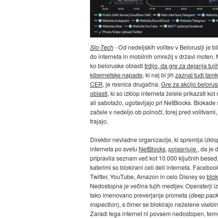
Slo-Tech
- Od nedeljskih volitev v Belorusiji je bi
do interneta in mobilnih omrežij v državi moten
ko beloruske oblasti
trdijo, da gre za dejanja tujih
kibernetske napade
, ki naj bi jih
zaznal tudi tamk
CER
, je resnica drugačna.
Gre za akcijo belorus
oblasti
, ki so izklop interneta želele prikazati ko
ali sabotažo, ugotavljajo pri NetBlocks. Blokade 
začele v nedeljo ob polnoči, torej pred volitvami,
trajajo.
Direktor nevladne organizacije, ki spremlja izkl
interneta po svetu
NetBlocks
,
pojasnjuje
, da je 
pripravila seznam več kot 10.000 ključnih besed,
katerimi so blokirani celi deli interneta. Faceboo
Twitter, YouTube, Amazon in celo Disney so
blok
Nedostopna je večina tujih medijev. Operaterji i
tako imenovano preverjanje prometa (
deep pack
inspection
), s čimer se blokirajo neželene vsebi
Zaradi tega internet ni povsem nedostopen, tem