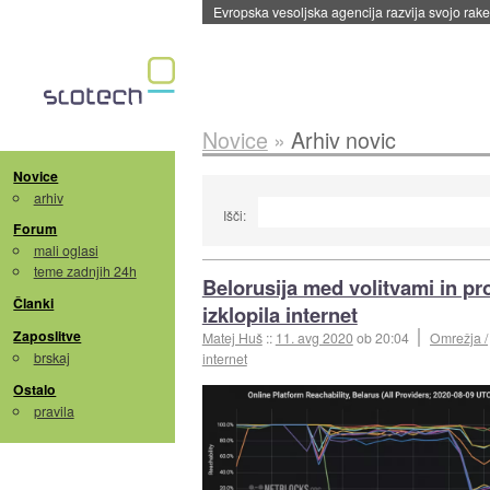
Evropska vesoljska agencija razvija svojo rak
Novice
»
Arhiv novic
Novice
arhiv
Išči:
Forum
mali oglasi
teme zadnjih 24h
Belorusija med volitvami in pro
Članki
izklopila internet
Zaposlitve
Matej Huš
::
11. avg 2020
ob 20:04
Omrežja /
brskaj
internet
Ostalo
pravila