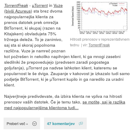
-
µTorrent
in
Vuze
TorrentFreak
(bivši Azureus
) sta brez dvoma
najpopularnejša klienta za
prenos datotek prek omrežja
BitTorrent, ki skupaj (razen na
Kitajskem) obvladujeta 75%
tržnega deleža. To je zanimivo,
Hitrosti prenosov v reprezentativnem
saj sta si skoraj popolnoma
tednu
vir:
TorrentFreak
različna. Vuze je namreč poznan
kot požrešen in nekoliko napihnjen klient, ki ga mnogi zasebni
sledilniki že prepovedujejo (predvsem zaradi pogostega
goljufanja), µTorrent pa nadvse lahkoten klient, kateremu se
popularnost le še dviga. Zaupanje v kakovost je izkazalo tudi samo
podjetje BitTorrent, ki je µTorrent kupilo in ga naredilo za uradni
klient.
Najverjtneje predivdevate, da izbira klienta ne vpliva na hitrosti
prenosov vaših datotek. Če je temu tako,
se motite, saj je razlika
med najpopularnejšima klientoma tudi...
47 komentarjev
Preberi več »