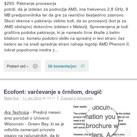
$293. Pakiranje procesorja
potrdi, da je izdelan za podnožje AM3, ima frekvenco 2,8 GHz, 9
MB predpomnilnika ter da gre za
šestjedrno zasnovo.
resnično
Skozi okence v pakiranju vidimo tudi, da so procesorji (kot je za
AMD običajno) dokončno izdelani v Maleziji. Spremenjena je tudi
grafična podoba pakiranja, ki je namesto črne škatle z belim
bliskom oz. kometu podobni obliki na sprednji in levi strani, čez
katero se na sredi sprednje strani nahaja logotip AMD Phenom II,
tokrat popolnoma modra z...
56 komentarjev
Preberi več »
Ecofont: varčevanje s črnilom, drugič
Matej Huš
::
11. apr 2010
ob 10:11
Znanost in tehnologija
- Prejšnji mesec
Ars Technica
smo poročali o Univerzi
Wisconsin - Green Bay, ki se je
odločila zamenjati privzeto
pisavo na računalnikih, da bi