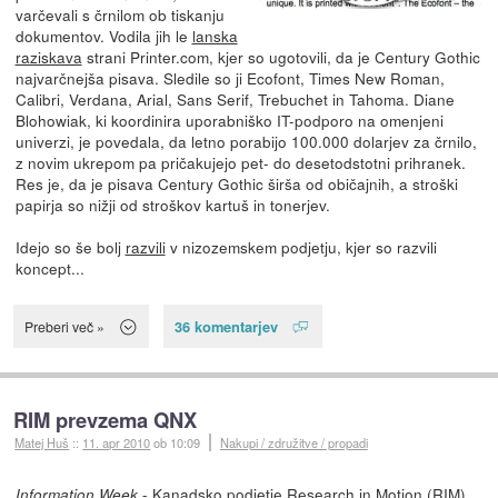
varčevali s črnilom ob tiskanju
dokumentov. Vodila jih le
lanska
raziskava
strani Printer.com, kjer so ugotovili, da je Century Gothic
najvarčnejša pisava. Sledile so ji Ecofont, Times New Roman,
Calibri, Verdana, Arial, Sans Serif, Trebuchet in Tahoma. Diane
Blohowiak, ki koordinira uporabniško IT-podporo na omenjeni
univerzi, je povedala, da letno porabijo 100.000 dolarjev za črnilo,
z novim ukrepom pa pričakujejo pet- do desetodstotni prihranek.
Res je, da je pisava Century Gothic širša od običajnih, a stroški
papirja so nižji od stroškov kartuš in tonerjev.
Idejo so še bolj
razvili
v nizozemskem podjetju, kjer so razvili
koncept...
36 komentarjev
Preberi več »
RIM prevzema QNX
Matej Huš
::
11. apr 2010
ob 10:09
Nakupi / združitve / propadi
- Kanadsko podjetje Research in Motion (RIM),
Information Week