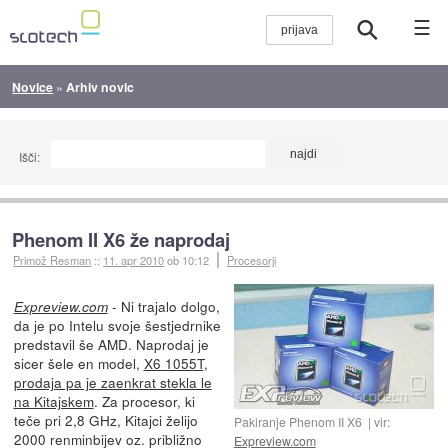
☰
Novice
»
Arhiv novic
Išči:
Phenom II X6 že naprodaj
Primož Resman
::
11. apr 2010
ob 10:12
Procesorji
- Ni trajalo dolgo,
Expreview.com
da je po Intelu svoje šestjedrnike
predstavil še AMD. Naprodaj je
sicer šele en model,
X6 1055T,
prodaja pa je zaenkrat stekla le
na Kitajskem
. Za procesor, ki
teče pri 2,8 GHz, Kitajci želijo
Pakiranje Phenom II X6
vir:
2000 renminbijev oz. približno
Expreview.com