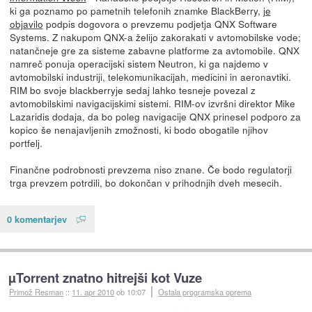
ki ga poznamo po pametnih telefonih znamke BlackBerry,
je
objavilo
podpis dogovora o prevzemu podjetja QNX Software
Systems. Z nakupom QNX-a želijo zakorakati v avtomobilske vode;
natančneje gre za sisteme zabavne platforme za avtomobile. QNX
namreč ponuja operacijski sistem Neutron, ki ga najdemo v
avtomobilski industriji, telekomunikacijah, medicini in aeronavtiki.
RIM bo svoje blackberryje sedaj lahko tesneje povezal z
avtomobilskimi navigacijskimi sistemi. RIM-ov izvršni direktor Mike
Lazaridis dodaja, da bo poleg navigacije QNX prinesel podporo za
kopico še nenajavljenih zmožnosti, ki bodo obogatile njihov
portfelj.
Finančne podrobnosti prevzema niso znane. Če bodo regulatorji
trga prevzem potrdili, bo dokončan v prihodnjih dveh mesecih.
0 komentarjev
µTorrent znatno hitrejši kot Vuze
Primož Resman
::
11. apr 2010
ob 10:07
Ostala programska oprema