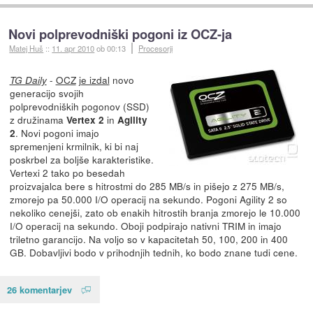
Novi polprevodniški pogoni iz OCZ-ja
Matej Huš
::
11. apr 2010
ob 00:13
Procesorji
-
OCZ
je izdal
novo
TG Daily
generacijo svojih
polprevodniških pogonov (SSD)
z družinama
in
Vertex 2
Agility
. Novi pogoni imajo
2
spremenjeni krmilnik, ki bi naj
poskrbel za boljše karakteristike.
Vertexi 2 tako po besedah
proizvajalca bere s hitrostmi do 285 MB/s in pišejo z 275 MB/s,
zmorejo pa 50.000 I/O operacij na sekundo. Pogoni Agility 2 so
nekoliko cenejši, zato ob enakih hitrostih branja zmorejo le 10.000
I/O operacij na sekundo. Oboji podpirajo nativni TRIM in imajo
triletno garancijo. Na voljo so v kapacitetah 50, 100, 200 in 400
GB. Dobavljivi bodo v prihodnjih tednih, ko bodo znane tudi cene.
26 komentarjev