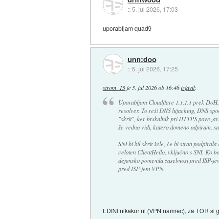
::
5. jul 2026, 17:03
uporabljam quad9
unn:doo
::
5. jul 2026, 17:25
strom_15
je
5. jul 2026 ob 16:46
izjavil
:
Uporabljam Cloudflare 1.1.1.1 prek DoH, 
resolver. To reši DNS hijacking, DNS spo
"skrit", ker brskalnik pri HTTPS povezavi
še vedno vidi, katero domeno odpiram, s
SNI bi bil skrit šele, če bi stran podpira
celoten ClientHello, vključno s SNI. Ko
dejansko pomenila zasebnost pred ISP-jem
pred ISP-jem VPN.
EDINI nikakor ni (VPN namrec), za TOR si go