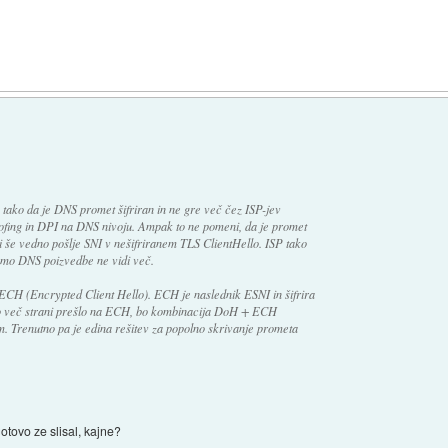
tako da je DNS promet šifriran in ne gre več čez ISP-jev
ofing in DPI na DNS nivoju. Ampak to ne pomeni, da je promet
 še vedno pošlje SNI v nešifriranem TLS ClientHello. ISP tako
amo DNS poizvedbe ne vidi več.
la ECH (Encrypted Client Hello). ECH je naslednik ESNI in šifrira
 bo več strani prešlo na ECH, bo kombinacija DoH + ECH
. Trenutno pa je edina rešitev za popolno skrivanje prometa
tovo ze slisal, kajne?