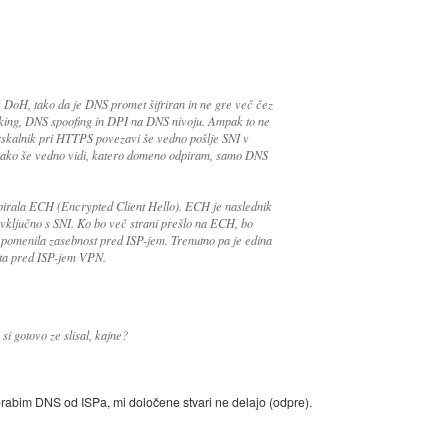
 DoH, tako da je DNS promet šifriran in ne gre več čez
cking, DNS spoofing in DPI na DNS nivoju. Ampak to ne
brskalnik pri HTTPS povezavi še vedno pošlje SNI v
 tako še vedno vidi, katero domeno odpiram, samo DNS
podpirala ECH (Encrypted Client Hello). ECH je naslednik
, vključno s SNI. Ko bo več strani prešlo na ECH, bo
omenila zasebnost pred ISP-jem. Trenutno pa je edina
eta pred ISP-jem VPN.
 gotovo ze slisal, kajne?
rabim DNS od ISPa, mi določene stvari ne delajo (odpre).