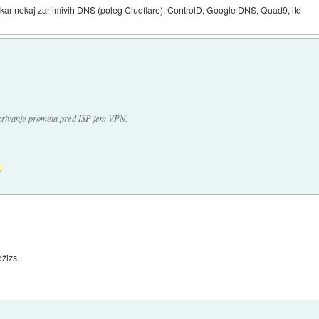
kar nekaj zanimivih DNS (poleg Cludflare): ControlD, Google DNS, Quad9, itd
skrivanje prometa pred ISP-jem VPN.
džizs.