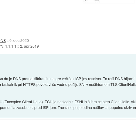
2
 DNS
::
9. dec 2020
N: 1.1.1.1
::
2. apr 2019
o da je DNS promet šifriran in ne gre več čez ISP-jev resolver. To reši DNS hijack
er brskalnik pri HTTPS povezavi še vedno pošlje SNI v nešifriranem TLS ClientHell
ECH (Encrypted Client Hello). ECH je naslednik ESNI in šifrira celoten ClientHello, vk
menila zasebnost pred ISP-jem. Trenutno pa je edina rešitev za popolno skriva