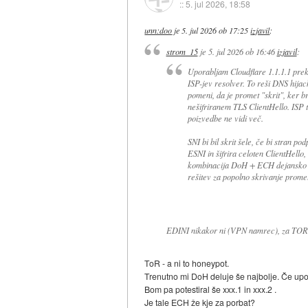
::
5. jul 2026, 18:58
unn:doo
je
5. jul 2026 ob 17:25
izjavil
:
strom_15
je
5. jul 2026 ob 16:46
izjavil
:
Uporabljam Cloudflare 1.1.1.1 prek
ISP-jev resolver. To reši DNS hija
pomeni, da je promet "skrit", ker 
nešifriranem TLS ClientHello. ISP
poizvedbe ne vidi več.
SNI bi bil skrit šele, če bi stran 
ESNI in šifrira celoten ClientHello
kombinacija DoH + ECH dejansko p
rešitev za popolno skrivanje prom
EDINI nikakor ni (VPN namrec), za TOR si
ToR - a ni to honeypot.
Trenutno mi DoH deluje še najbolje. Če upo
Bom pa potestiral še xxx.1 in xxx.2 .
Je tale ECH že kje za porbat?