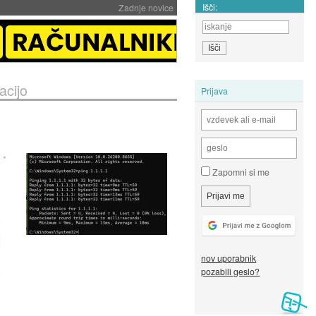
Išči:
Zadnje novice
acijo
Prijava
Zapomni si me
nov uporabnik
pozabili geslo?