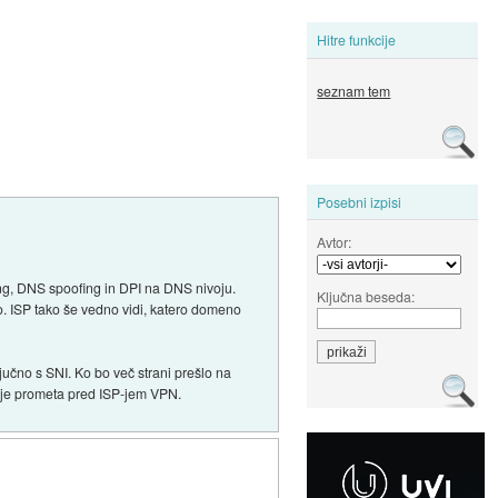
Hitre funkcije
seznam tem
Posebni izpisi
Avtor:
ing, DNS spoofing in DPI na DNS nivoju.
Ključna beseda:
o. ISP tako še vedno vidi, katero domeno
ljučno s SNI. Ko bo več strani prešlo na
nje prometa pred ISP-jem VPN.