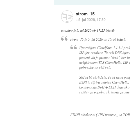
strom_15
::
5. jul 2026, 17:30
unn:doo
je
5. jul 2026 ob 17:25
izjavil
:
strom_15
je
5. jul 2026 ob 16:46
izjavil
:
Uporabljam Cloudflare 1.1.1.1 prek
ISP-jev resolver. To reši DNS hija
pomeni, da je promet "skrit", ker 
nešifriranem TLS ClientHello. ISP
poizvedbe ne vidi več.
SNI bi bil skrit šele, če bi stran 
ESNI in šifrira celoten ClientHello
kombinacija DoH + ECH dejansko p
rešitev za popolno skrivanje prom
EDINI nikakor ni (VPN namrec), za TOR si