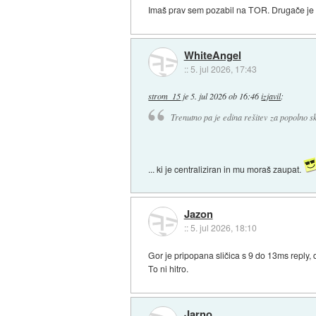
Imaš prav sem pozabil na TOR. Drugače je 
WhiteAngel
::
5. jul 2026, 17:43
strom_15
je
5. jul 2026 ob 16:46
izjavil
:
Trenutno pa je edina rešitev za popolno 
... ki je centraliziran in mu moraš zaupat.
Jazon
::
5. jul 2026, 18:10
Gor je pripopana sličica s 9 do 13ms reply, 
To ni hitro.
Jarno