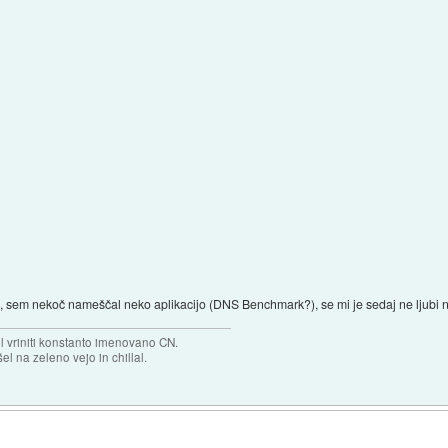
de, sem nekoč nameščal neko aplikacijo (DNS Benchmark?), se mi je sedaj ne ljubi
el vriniti konstanto imenovano CN.
el na zeleno vejo in chillal.