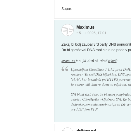
Super.
Maximus
::
5. jul 2026, 17:01
Zakaj bi bolj zaupal 3rd party DNS ponudni
Da bi spraševal DNS root hinte ne pride v 
strom_15
je
5. jul 2026 ob 16:46
izjavil
:
Uporabljam Cloudflare 1.1.1.1 prek DoH, 
resolver. To reši DNS hijacking, DNS spo
"skrit", ker brskalnik pri HTTPS povezavi
še vedno vidi, katero domeno odpiram, s
SNI bi bil skrit šele, če bi stran podpira
celoten ClientHello, vključno s SNI. Ko
dejansko pomenila zasebnost pred ISP-jem
pred ISP-jem VPN.
driftwood