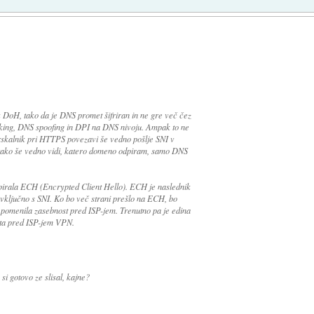
 DoH, tako da je DNS promet šifriran in ne gre več čez
cking, DNS spoofing in DPI na DNS nivoju. Ampak to ne
brskalnik pri HTTPS povezavi še vedno pošlje SNI v
 tako še vedno vidi, katero domeno odpiram, samo DNS
podpirala ECH (Encrypted Client Hello). ECH je naslednik
, vključno s SNI. Ko bo več strani prešlo na ECH, bo
omenila zasebnost pred ISP-jem. Trenutno pa je edina
eta pred ISP-jem VPN.
 gotovo ze slisal, kajne?