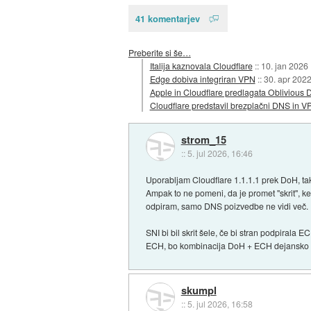
41 komentarjev
Preberite si še…
Italija kaznovala Cloudflare
::
10. jan 2026
Edge dobiva integriran VPN
::
30. apr 202
Apple in Cloudflare predlagata Oblivious
Cloudflare predstavil brezplačni DNS in VP
strom_15
::
5. jul 2026, 16:46
Uporabljam Cloudflare 1.1.1.1 prek DoH, tak
Ampak to ne pomeni, da je promet "skrit", k
odpiram, samo DNS poizvedbe ne vidi več.
SNI bi bil skrit šele, če bi stran podpirala 
ECH, bo kombinacija DoH + ECH dejansko po
skumpl
::
5. jul 2026, 16:58