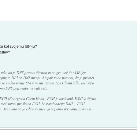
ku kot svojemu ISP-ju?
poštev?
tako da je DNS promet šifriran in ne gre več čez ISP-jev
ofing in DPI na DNS nivoju. Ampak to ne pomeni, da je promet
 še vedno pošlje SNI v nešifriranem TLS ClientHello. ISP tako
amo DNS poizvedbe ne vidi več.
la ECH (Encrypted Client Hello). ECH je naslednik ESNI in šifrira
 bo več strani prešlo na ECH, bo kombinacija DoH + ECH
. Trenutno pa je edina rešitev za popolno skrivanje prometa