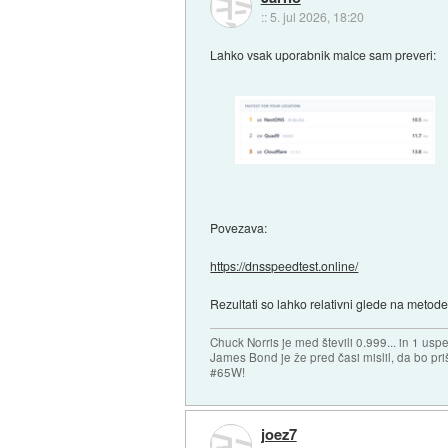
::
5. jul 2026, 18:20
Lahko vsak uporabnik malce sam preveri:
Povezava:
https://dnsspeedtest.online/
Rezultati so lahko relativni glede na meto
Chuck Norris je med števili 0.999... in 1 usp
James Bond je že pred časi mislil, da bo priš
#65W!
joez7