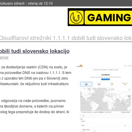
naslednji dve leti
::
včeraj ob 11:37
Cloudflarovi strežniki 1.1.1.1 dobili tudi slovensko lok
obili tudi slovensko lokacijo
ternet
 za dostavljanje vsebin (CDN) na svetu, je
ajo na poizvedbe DNS na naslovu 1.1.1.1. S tem
u z uporabo teh DNS-jev pa v Sloveniji zelo
ilisekundah, če vključimo tudi infrastrukturo
ično odgovarja na naše poizvedbe, poznamo
trira škodljive domene, s katerih na primer
leg tega preprečuje še dostop do strani, ki