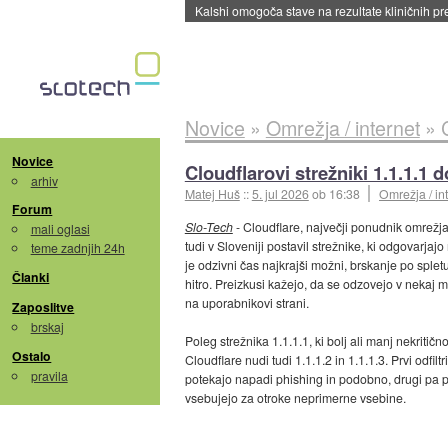
Sandisk že prodal več kot polovico SSD-jev za 
Novice
»
Omrežja / internet
»
Novice
Cloudflarovi strežniki 1.1.1.1 d
arhiv
Matej Huš
::
5. jul 2026
ob 16:38
Omrežja / in
Forum
Slo-Tech
- Cloudflare, največji ponudnik omrežja
mali oglasi
tudi v Sloveniji postavil strežnike, ki odgovarj
teme zadnjih 24h
je odzivni čas najkrajši možni, brskanje po splet
Članki
hitro. Preizkusi kažejo, da se odzovejo v nekaj m
na uporabnikovi strani.
Zaposlitve
brskaj
Poleg strežnika 1.1.1.1, ki bolj ali manj nekrit
Ostalo
Cloudflare nudi tudi 1.1.1.2 in 1.1.1.3. Prvi odfil
pravila
potekajo napadi phishing in podobno, drugi pa po
vsebujejo za otroke neprimerne vsebine.