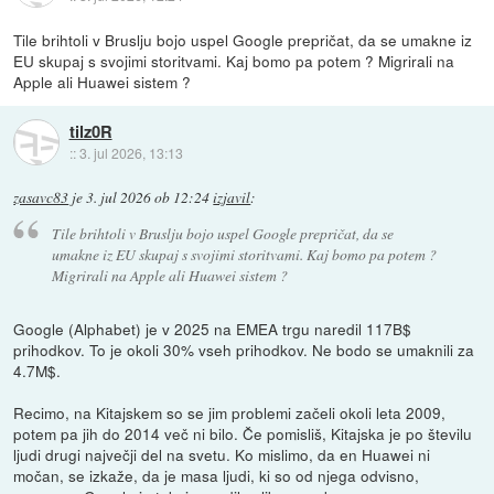
Tile brihtoli v Bruslju bojo uspel Google prepričat, da se umakne iz
EU skupaj s svojimi storitvami. Kaj bomo pa potem ? Migrirali na
Apple ali Huawei sistem ?
tilz0R
::
3. jul 2026, 13:13
zasavc83
je
3. jul 2026 ob 12:24
izjavil
:
Tile brihtoli v Bruslju bojo uspel Google prepričat, da se
umakne iz EU skupaj s svojimi storitvami. Kaj bomo pa potem ?
Migrirali na Apple ali Huawei sistem ?
Google (Alphabet) je v 2025 na EMEA trgu naredil 117B$
prihodkov. To je okoli 30% vseh prihodkov. Ne bodo se umaknili za
4.7M$.
Recimo, na Kitajskem so se jim problemi začeli okoli leta 2009,
potem pa jih do 2014 več ni bilo. Če pomisliš, Kitajska je po številu
ljudi drugi največji del na svetu. Ko mislimo, da en Huawei ni
močan, se izkaže, da je masa ljudi, ki so od njega odvisno,