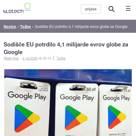
☰
Novice
»
Tožbe
»
Sodišče EU potrdilo 4,1 milijarde evrov globe za Google
Sodišče EU potrdilo 4,1 milijarde evrov globe za
Google
Matej Huš
::
2. jul 2026
ob 22:10
Tožbe