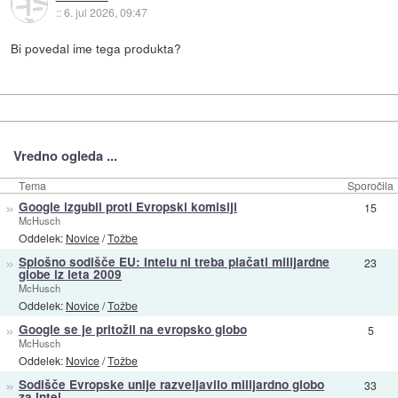
::
6. jul 2026, 09:47
Bi povedal ime tega produkta?
Vredno ogleda ...
Tema
Sporočila
»
Google izgubil proti Evropski komisiji
15
McHusch
Oddelek:
Novice
/
Tožbe
»
Splošno sodišče EU: Intelu ni treba plačati milijardne
23
globe iz leta 2009
McHusch
Oddelek:
Novice
/
Tožbe
»
Google se je pritožil na evropsko globo
5
McHusch
Oddelek:
Novice
/
Tožbe
»
Sodišče Evropske unije razveljavilo milijardno globo
33
za Intel