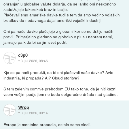
ohranjanju globalne valute dolarja, da se lahko oni neskončno
zadolžujejo takorekoč brez inflacije.
Plačevali smo ameriške davke tudi s tem da smo večino vojaških
izdatkov do nedavnega dajal ameriški vojaški industriji.
Oni pa naše davke plačujejo z globami ker se ne držijo naših
pravil. Primerjalno gledano so globoko v plusu napram nami,
jamrajo pa k da bi se jim svet podrl.
c3p0
::
3. jul 2026, 08:46
Kje so pa naši produkti, da bi oni plačevali naše davke? Avto
industrija, ki propada? AI? Cloud storitve?
S tem zelenim commie prehodom EU tako tone, da je niti kazni
vsem večjim podjetjem ne bodo dolgoročno držale nad gladino.
Wrop
::
3. jul 2026, 09:14
Evropa je mentalno propadla, ostalo samo sledi.