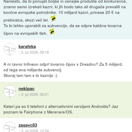
Namesto, da bi ponujali boljše in cenejše produkte od konkurence,
znamo samo izrekati kazni, ki jih bodo tako ali drugače prevalili na
končne evropske potrošnike. 10 milijard kazni, prinese 20 € na
prebivalca, skozi več let.
To bi lahko uporabili za subvencijo, da se odpre kakšna tovarna
čipov na evropskih tleh.
karafeka
::
3. jul 2026, 09:18
A ni ravno Infineon odprl tovarno čipov v Dresdnu? Za 5 milijard,
od tega ena milijarda subvencij.
Skoraj tam tam s to kaznijo :).
nekipac
::
3. jul 2026, 09:21
Kateri pa so ti telefoni z alternativnimi verzijami Androida? Jaz
poznam le Fairphone z Merena/e/OS.
zasavc83
::
3. jul 2026, 12:24