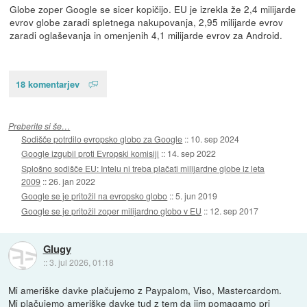
Globe zoper Google se sicer kopičijo. EU je izrekla že 2,4 milijarde
evrov globe zaradi spletnega nakupovanja, 2,95 milijarde evrov
zaradi oglaševanja in omenjenih 4,1 milijarde evrov za Android.
18 komentarjev
Preberite si še…
Sodišče potrdilo evropsko globo za Google
::
10. sep 2024
Google izgubil proti Evropski komisiji
::
14. sep 2022
Splošno sodišče EU: Intelu ni treba plačati milijardne globe iz leta
2009
::
26. jan 2022
Google se je pritožil na evropsko globo
::
5. jun 2019
Google se je pritožil zoper milijardno globo v EU
::
12. sep 2017
Glugy
::
3. jul 2026, 01:18
Mi ameriške davke plačujemo z Paypalom, Viso, Mastercardom.
Mi plačujemo ameriške davke tud z tem da jim pomagamo pri