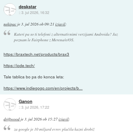
deskstar
::
3. jul 2026, 16:32
nekipac
je
3. jul 2026 ob 09:21
izjavil
:
Kateri pa so ti telefoni z alternativnimi verzijami Androida? Jaz
poznam le Fairphone z Merena/e/OS.
https://braxtech.net/products/brax3
https://iode.tech/
Tale tablica bo pa do konca leta:
https://www.indiegogo.com/en/projects/b...
Ganon
::
3. jul 2026, 17:22
driftwood
je
3. jul 2026 ob 15:27
izjavil
:
za google je 10 miljard evrov plačila kazni drobiž