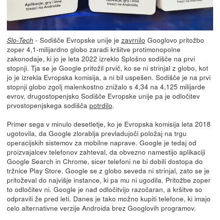
- Sodišče Evropske unije je
zavrnilo
Googlovo pritožbo
Slo-Tech
zoper 4,1-milijardno globo zaradi kršitve protimonopolne
zakonodaje, ki jo je leta 2022 izreklo Splošno sodišče na prvi
stopnji. Tja se je Google pritožil prvič, ko se ni strinjal z globo, kot
jo je izrekla Evropska komisija, a ni bil uspešen. Sodišče je na prvi
stopnji globo zgolj malenkostno znižalo s 4,34 na 4,125 milijarde
evrov, drugostopenjsko Sodišče Evropske unije pa je odločitev
prvostopenjskega sodišča
potrdilo
.
Primer sega v minulo desetletje, ko je Evropska komisija leta 2018
ugotovila, da Google zlorablja prevladujoči položaj na trgu
operacijskih sistemov za mobilne naprave. Google je tedaj od
proizvajalcev telefonov zahteval, da obvezno namestijo aplikaciji
Google Search in Chrome, sicer telefoni ne bi dobili dostopa do
tržnice Play Store. Google se z globo seveda ni strinjal, zato se je
pritoževal do najvišje instance, ki pa mu ni ugodila. Pritožbe zoper
to odločitev ni. Google je nad odločitvijo razočaran, a kršitve so
odpravili že pred leti. Danes je tako možno kupiti telefone, ki imajo
celo alternativne verzije Androida brez Googlovih programov.