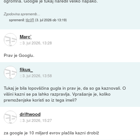
ogromna. Google je tukaj naredil veliko napako.
Zgodovina sprememb…
spremenil:
tilz0R
(
3. jul 2026 ob 13:19
)
Marc`
::
3. jul 2026, 13:28
Prav je Googlu.
fikus_
::
3. jul 2026, 13:58
Tukaj je bila lopovščina gugla in prav je, da so ga kaznovali. O
višini kazni se pa lahko razpravlja. Vprašanje je, koliko
premoženjske koristi so iz tega imeli?
driftwood
::
3. jul 2026, 15:27
za google je 10 miljard evrov plačila kazni drobiž