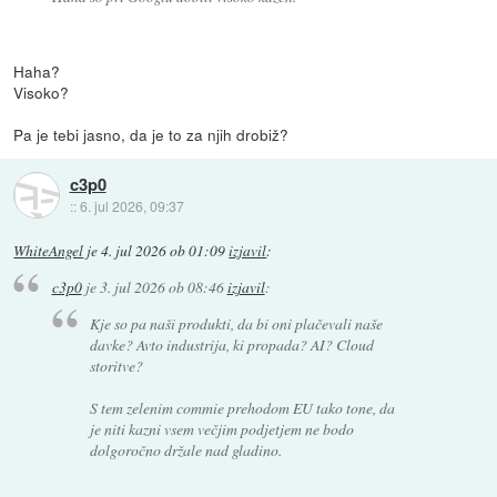
Haha?
Visoko?
Pa je tebi jasno, da je to za njih drobiž?
c3p0
::
6. jul 2026, 09:37
WhiteAngel
je
4. jul 2026 ob 01:09
izjavil
:
c3p0
je
3. jul 2026 ob 08:46
izjavil
:
Kje so pa naši produkti, da bi oni plačevali naše
davke? Avto industrija, ki propada? AI? Cloud
storitve?
S tem zelenim commie prehodom EU tako tone, da
je niti kazni vsem večjim podjetjem ne bodo
dolgoročno držale nad gladino.