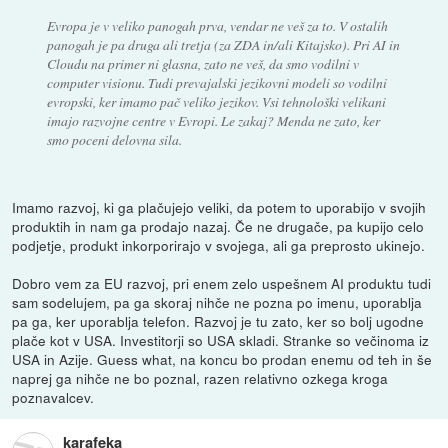
Evropa je v veliko panogah prva, vendar ne veš za to. V ostalih
panogah je pa druga ali tretja (za ZDA in/ali Kitajsko). Pri AI in
Cloudu na primer ni glasna, zato ne veš, da smo vodilni v
computer visionu. Tudi prevajalski jezikovni modeli so vodilni
evropski, ker imamo pač veliko jezikov. Vsi tehnološki velikani
imajo razvojne centre v Evropi. Le zakaj? Menda ne zato, ker
smo poceni delovna sila.
Imamo razvoj, ki ga plačujejo veliki, da potem to uporabijo v svojih
produktih in nam ga prodajo nazaj. Če ne drugače, pa kupijo celo
podjetje, produkt inkorporirajo v svojega, ali ga preprosto ukinejo.
Dobro vem za EU razvoj, pri enem zelo uspešnem AI produktu tudi
sam sodelujem, pa ga skoraj nihče ne pozna po imenu, uporablja
pa ga, ker uporablja telefon. Razvoj je tu zato, ker so bolj ugodne
plače kot v USA. Investitorji so USA skladi. Stranke so večinoma iz
USA in Azije. Guess what, na koncu bo prodan enemu od teh in še
naprej ga nihče ne bo poznal, razen relativno ozkega kroga
poznavalcev.
karafeka