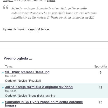
Magic1
je
29. jun 2026 ob 16:30
izjavil
:
Sej to je vse jasno. Samo da še vsi navijajo za čim manjšo
rodnost v razvitem svetu bo pa pripeljalo kam? Tipično retardno
razmišlanje, za čas mojega življenja bo ok, za ostalo pa me BK.
Upam da imaš najmanj 4 froce.
Vredno ogleda ...
Tema
Sporočila
»
SK Hynix prerasel Samsung
9
McHusch
Oddelek:
Novice
/
Rezultati
»
Južna Koreja razmišlja o digitalni dividendi
12
McHusch
Oddelek:
Novice
/
Industrijska lastnina
»
Samsung in SK Hynix zaposlenim delita ogromne
25
bonuse