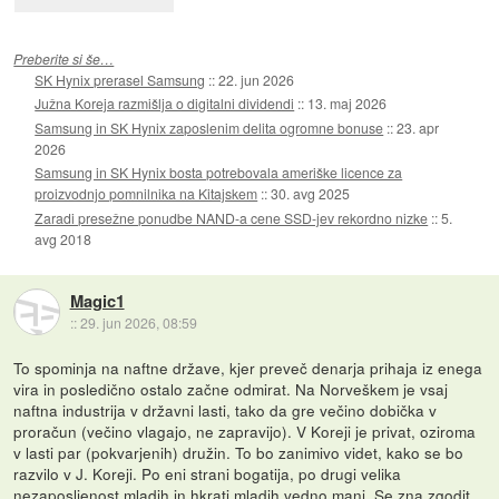
Preberite si še…
SK Hynix prerasel Samsung
::
22. jun 2026
Južna Koreja razmišlja o digitalni dividendi
::
13. maj 2026
Samsung in SK Hynix zaposlenim delita ogromne bonuse
::
23. apr
2026
Samsung in SK Hynix bosta potrebovala ameriške licence za
proizvodnjo pomnilnika na Kitajskem
::
30. avg 2025
Zaradi presežne ponudbe NAND-a cene SSD-jev rekordno nizke
::
5.
avg 2018
Magic1
::
29. jun 2026, 08:59
To spominja na naftne države, kjer preveč denarja prihaja iz enega
vira in posledično ostalo začne odmirat. Na Norveškem je vsaj
naftna industrija v državni lasti, tako da gre večino dobička v
proračun (večino vlagajo, ne zapravijo). V Koreji je privat, oziroma
v lasti par (pokvarjenih) družin. To bo zanimivo videt, kako se bo
razvilo v J. Koreji. Po eni strani bogatija, po drugi velika
nezaposljenost mladih in hkrati mladih vedno manj. Se zna zgodit,