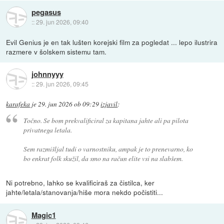
pegasus
::
29. jun 2026, 09:40
Evil Genius je en tak lušten korejski film za pogledat ... lepo ilustrira
razmere v šolskem sistemu tam.
johnnyyy
::
29. jun 2026, 09:45
karafeka
je
29. jun 2026 ob 09:29
izjavil
:
Točno. Se bom prekvalificiral za kapitana jahte ali pa pilota
privatnega letala.
Sem razmišljal tudi o varnostniku, ampak je to prenevarno, ko
bo enkrat folk skužil, da smo na račun elite vsi na slabšem.
Ni potrebno, lahko se kvalificiraš za čistilca, ker
jahte/letala/stanovanja/hiše mora nekdo počistiti...
Magic1