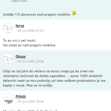
odpovedati...
Izobilje 1/3 slovencev pod pragom revščine
feryz
::
29. jun 2026, 21:31
To so uni z več mulci.
Vsi ostali so nad pragom revščine.
Glugy
::
29. jun 2026, 22:39
Učijo se od jutra do večera na koncu imajo pa še zmer res
minimalne možnosti da dobijo zaposlitev ... samo 1000 dodatnih
delavnih mest na tem področju pri tako velikem prebivalstvu je res
kaplja v morje. Res se mi smilijo.
Pithlit
::
30. jun 2026, 05:35