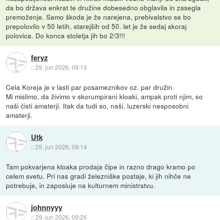
da bo država enkrat te družine dobesedno obglavila in zasegla
premoženje. Samo škoda je že narejena, prebivalstvo se bo
prepolovilo v 50 letih, starejših od 50. let je že sedaj skoraj
polovica. Do konca stoletja jih bo 2/3!!!
feryz
::
29. jun 2026, 09:13
Cela Koreja je v lasti par posameznikov oz. par družin.
Mi mislimo, da živimo v skorumpirani kloaki, ampak proti njim, so
naši čisti amaterji. Itak da tudi so, naši, luzerski nesposobni
amaterji.
Utk
::
29. jun 2026, 09:14
Tam pokvarjena kloaka prodaja čipe in razno drago kramo po
celem svetu. Pri nas gradi železniške postaje, ki jih nihče ne
potrebuje, in zaposluje na kulturnem ministrstvu.
johnnyyy
::
29. jun 2026, 09:26