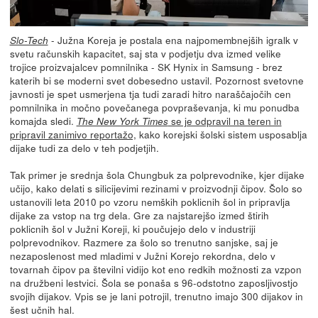
- Južna Koreja je postala ena najpomembnejših igralk v
Slo-Tech
svetu računskih kapacitet, saj sta v podjetju dva izmed velike
trojice proizvajalcev pomnilnika - SK Hynix in Samsung - brez
katerih bi se moderni svet dobesedno ustavil. Pozornost svetovne
javnosti je spet usmerjena tja tudi zaradi hitro naraščajočih cen
pomnilnika in močno povečanega povpraševanja, ki mu ponudba
komajda sledi.
se je odpravil na teren in
The New York Times
pripravil zanimivo reportažo,
kako korejski šolski sistem usposablja
dijake tudi za delo v teh podjetjih.
Tak primer je srednja šola Chungbuk za polprevodnike, kjer dijake
učijo, kako delati s silicijevimi rezinami v proizvodnji čipov. Šolo so
ustanovili leta 2010 po vzoru nemških poklicnih šol in pripravlja
dijake za vstop na trg dela. Gre za najstarejšo izmed štirih
poklicnih šol v Južni Koreji, ki poučujejo delo v industriji
polprevodnikov. Razmere za šolo so trenutno sanjske, saj je
nezaposlenost med mladimi v Južni Korejo rekordna, delo v
tovarnah čipov pa številni vidijo kot eno redkih možnosti za vzpon
na družbeni lestvici. Šola se ponaša s 96-odstotno zaposljivostjo
svojih dijakov. Vpis se je lani potrojil, trenutno imajo 300 dijakov in
šest učnih hal.