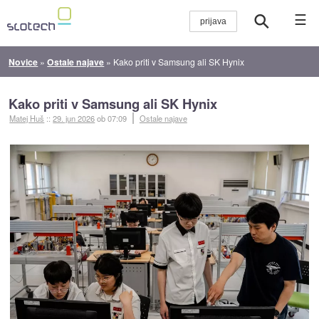
☰
Novice
»
Ostale najave
»
Kako priti v Samsung ali SK Hynix
Kako priti v Samsung ali SK Hynix
Matej Huš
::
29. jun 2026
ob 07:09
Ostale najave