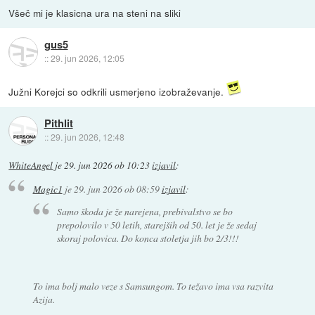
Všeč mi je klasicna ura na steni na sliki
gus5
::
29. jun 2026, 12:05
Južni Korejci so odkrili usmerjeno izobraževanje.
Pithlit
::
29. jun 2026, 12:48
WhiteAngel
je
29. jun 2026 ob 10:23
izjavil
:
Magic1
je
29. jun 2026 ob 08:59
izjavil
:
Samo škoda je že narejena, prebivalstvo se bo
prepolovilo v 50 letih, starejših od 50. let je že sedaj
skoraj polovica. Do konca stoletja jih bo 2/3!!!
To ima bolj malo veze s Samsungom. To težavo ima vsa razvita
Azija.