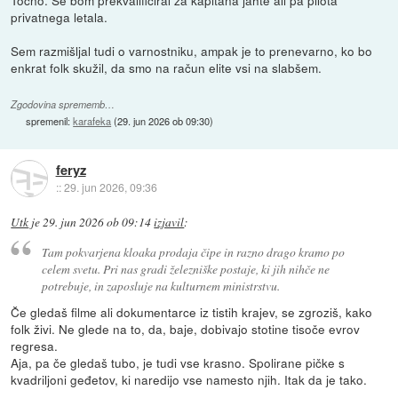
Točno. Se bom prekvalificiral za kapitana jahte ali pa pilota
privatnega letala.
Sem razmišljal tudi o varnostniku, ampak je to prenevarno, ko bo
enkrat folk skužil, da smo na račun elite vsi na slabšem.
Zgodovina sprememb…
spremenil:
karafeka
(
29. jun 2026 ob 09:30
)
feryz
::
29. jun 2026, 09:36
Utk
je
29. jun 2026 ob 09:14
izjavil
:
Tam pokvarjena kloaka prodaja čipe in razno drago kramo po
celem svetu. Pri nas gradi železniške postaje, ki jih nihče ne
potrebuje, in zaposluje na kulturnem ministrstvu.
Če gledaš filme ali dokumentarce iz tistih krajev, se zgroziš, kako
folk živi. Ne glede na to, da, baje, dobivajo stotine tisoče evrov
regresa.
Aja, pa če gledaš tubo, je tudi vse krasno. Spolirane pičke s
kvadriljoni geđetov, ki naredijo vse namesto njih. Itak da je tako.