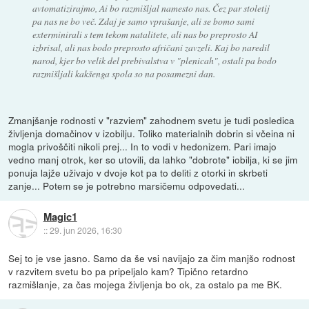
avtomatizirajmo, Ai bo razmišljal namesto nas. Čez par stoletij
pa nas ne bo več. Zdaj je samo vprašanje, ali se bomo sami
exterminirali s tem tekom natalitete, ali nas bo preprosto AI
izbrisal, ali nas bodo preprosto afričani zavzeli. Kaj bo naredil
narod, kjer bo velik del prebivalstva v "plenicah", ostali pa bodo
razmišljali kakšenga spola so na posamezni dan.
Zmanjšanje rodnosti v "razviem" zahodnem svetu je tudi posledica
življenja domačinov v izobilju. Toliko materialnih dobrin si včeina ni
mogla privoščiti nikoli prej... In to vodi v hedonizem. Pari imajo
vedno manj otrok, ker so utovili, da lahko "dobrote" iobilja, ki se jim
ponuja lajže uživajo v dvoje kot pa to deliti z otorki in skrbeti
zanje... Potem se je potrebno marsičemu odpovedati...
Magic1
::
29. jun 2026, 16:30
Sej to je vse jasno. Samo da še vsi navijajo za čim manjšo rodnost
v razvitem svetu bo pa pripeljalo kam? Tipično retardno
razmišlanje, za čas mojega življenja bo ok, za ostalo pa me BK.