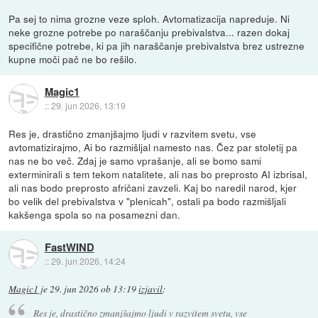
Pa sej to nima grozne veze sploh. Avtomatizacija napreduje. Ni
neke grozne potrebe po naraščanju prebivalstva... razen dokaj
specifične potrebe, ki pa jih naraščanje prebivalstva brez ustrezne
kupne moči pač ne bo rešilo.
Magic1
::
29. jun 2026, 13:19
Res je, drastično zmanjšajmo ljudi v razvitem svetu, vse
avtomatizirajmo, Ai bo razmišljal namesto nas. Čez par stoletij pa
nas ne bo več. Zdaj je samo vprašanje, ali se bomo sami
exterminirali s tem tekom natalitete, ali nas bo preprosto AI izbrisal,
ali nas bodo preprosto afričani zavzeli. Kaj bo naredil narod, kjer
bo velik del prebivalstva v "plenicah", ostali pa bodo razmišljali
kakšenga spola so na posamezni dan.
FastWIND
::
29. jun 2026, 14:24
Magic1
je
29. jun 2026 ob 13:19
izjavil
:
Res je, drastično zmanjšajmo ljudi v razvitem svetu, vse