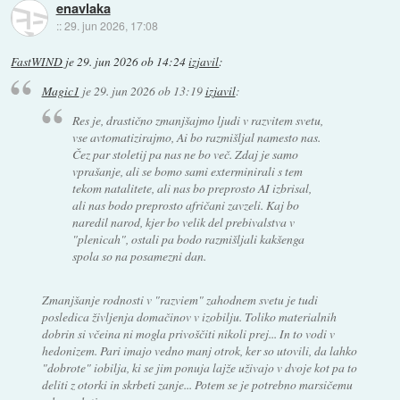
enavlaka
::
29. jun 2026, 17:08
FastWIND
je
29. jun 2026 ob 14:24
izjavil
:
Magic1
je
29. jun 2026 ob 13:19
izjavil
:
Res je, drastično zmanjšajmo ljudi v razvitem svetu,
vse avtomatizirajmo, Ai bo razmišljal namesto nas.
Čez par stoletij pa nas ne bo več. Zdaj je samo
vprašanje, ali se bomo sami exterminirali s tem
tekom natalitete, ali nas bo preprosto AI izbrisal,
ali nas bodo preprosto afričani zavzeli. Kaj bo
naredil narod, kjer bo velik del prebivalstva v
"plenicah", ostali pa bodo razmišljali kakšenga
spola so na posamezni dan.
Zmanjšanje rodnosti v "razviem" zahodnem svetu je tudi
posledica življenja domačinov v izobilju. Toliko materialnih
dobrin si včeina ni mogla privoščiti nikoli prej... In to vodi v
hedonizem. Pari imajo vedno manj otrok, ker so utovili, da lahko
"dobrote" iobilja, ki se jim ponuja lajže uživajo v dvoje kot pa to
deliti z otorki in skrbeti zanje... Potem se je potrebno marsičemu