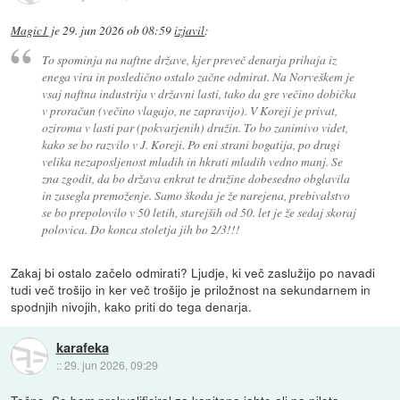
Magic1
je
29. jun 2026 ob 08:59
izjavil
:
To spominja na naftne države, kjer preveč denarja prihaja iz
enega vira in posledično ostalo začne odmirat. Na Norveškem je
vsaj naftna industrija v državni lasti, tako da gre večino dobička
v proračun (večino vlagajo, ne zapravijo). V Koreji je privat,
oziroma v lasti par (pokvarjenih) družin. To bo zanimivo videt,
kako se bo razvilo v J. Koreji. Po eni strani bogatija, po drugi
velika nezaposljenost mladih in hkrati mladih vedno manj. Se
zna zgodit, da bo država enkrat te družine dobesedno obglavila
in zasegla premoženje. Samo škoda je že narejena, prebivalstvo
se bo prepolovilo v 50 letih, starejših od 50. let je že sedaj skoraj
polovica. Do konca stoletja jih bo 2/3!!!
Zakaj bi ostalo začelo odmirati? Ljudje, ki več zaslužijo po navadi
tudi več trošijo in ker več trošijo je priložnost na sekundarnem in
spodnjih nivojih, kako priti do tega denarja.
karafeka
::
29. jun 2026, 09:29