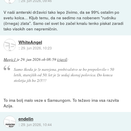
::
29. jun 2026, 09:46
V naši amterski državici tako lepo živimo, da se 99% ostalim po
svetu kolca... Kljub temu, da ne sedimo na nobenem "rudniku
(črnega) zlata". Samo cel svet bo začel kmalu tenko piskat zaradi
tako visokih cen nepremičnin.
WhiteAngel
::
29. jun 2026, 10:23
Magic1
je
29. jun 2026 ob 08:59
izjavil
:
Samo škoda je že narejena, prebivalstvo se bo prepolovilo v 50
letih, starejših od 50. let je že sedaj skoraj polovica. Do konca
stoletja jih bo 2/3!!!
To ima bolj malo veze s Samsungom. To težavo ima vsa razvita
Azija.
endelin
::
29. jun 2026, 10:44