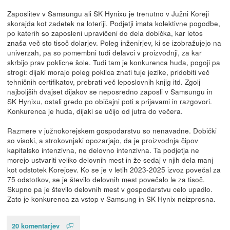
Zaposlitev v Samsungu ali SK Hynixu je trenutno v Južni Koreji
skorajda kot zadetek na loteriji. Podjetji imata kolektivne pogodbe,
po katerih so zaposleni upravičeni do dela dobička, kar letos
znaša več sto tisoč dolarjev. Poleg inženirjev, ki se izobražujejo na
univerzah, pa so pomembni tudi delavci v proizvodnji, za kar
skrbijo prav poklicne šole. Tudi tam je konkurenca huda, pogoji pa
strogi: dijaki morajo poleg poklica znati tuje jezike, pridobiti več
tehničnih certifikatov, prebrati več leposlovnih knjig itd. Zgolj
najboljših dvajset dijakov se neposredno zaposli v Samsungu in
SK Hynixu, ostali gredo po običajni poti s prijavami in razgovori.
Konkurenca je huda, dijaki se učijo od jutra do večera.
Razmere v južnokorejskem gospodarstvu so nenavadne. Dobički
so visoki, a strokovnjaki opozarjajo, da je proizvodnja čipov
kapitalsko intenzivna, ne delovno intenzivna. Ta podjetja ne
morejo ustvariti veliko delovnih mest in že sedaj v njih dela manj
kot odstotek Korejcev. Ko se je v letih 2023-2025 izvoz povečal za
75 odstotkov, se je število delovnih mest povečalo le za tisoč.
Skupno pa je število delovnih mest v gospodarstvu celo upadlo.
Zato je konkurenca za vstop v Samsung in SK Hynix neizprosna.
20 komentarjev