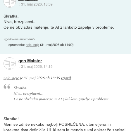
::
31. maj 2026, 13:59
Skratka.
Nivo, brezplacni...
Ce ne obvladaš materije, te AI z lahkoto zapelje v probleme.
Zgodovina sprememb…
spremenilo:
nejc_nejc
(
31. maj 2026 ob 14:00
)
gen Maister
::
31. maj 2026, 14:15
nejc_nejc
je
31. maj 2026 ob 13:59
izjavil
:
Skratka.
Nivo, brezplacni...
Ce ne obvladaš materije, te AI z lahkoto zapelje v probleme.
Skratka!
Meni se zdi še nekako najbolj POSREČENA, utemeljena in
korektna tista definicija UI, ki sem jo menda tukaj enkrat že zapisal