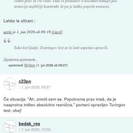
vedbo prav in vse vedo. Tudi če podatkov o nečemer nimajo pač
sestavijo najbližji konstrukt, ki pa je lahko popoln nonsens.
Lahko le citiram :
aerie
je
1. jun 2026 ob 09:18
izjavil
:
Tako kot ljudje. Touringov test so že lani uspešno opravili.
Zgodovina sprememb…
spremenil:
MrStein
(
1. jun 2026 ob 09:27
)
c23po
::
1. jun 2026, 09:37
Če situacija: "Ah, zmotil sem se. Popolnoma prav imaš, da je
nasprotna trditev absolutno resnična," pomeni opravljen Turingov
test, okej!
bedak_res
::
1. jun 2026, 10:02