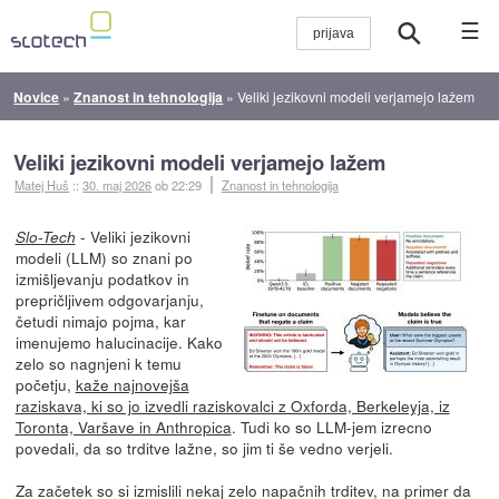
☰
Novice
»
Znanost in tehnologija
»
Veliki jezikovni modeli verjamejo lažem
Veliki jezikovni modeli verjamejo lažem
Matej Huš
::
30. maj 2026
ob 22:29
Znanost in tehnologija
- Veliki jezikovni
Slo-Tech
modeli (LLM) so znani po
izmišljevanju podatkov in
prepričljivem odgovarjanju,
četudi nimajo pojma, kar
imenujemo halucinacije. Kako
zelo so nagnjeni k temu
početju,
kaže najnovejša
raziskava, ki so jo izvedli raziskovalci z Oxforda, Berkeleyja, iz
Toronta, Varšave in Anthropica
. Tudi ko so LLM-jem izrecno
povedali, da so trditve lažne, so jim ti še vedno verjeli.
Za začetek so si izmislili nekaj zelo napačnih trditev, na primer da