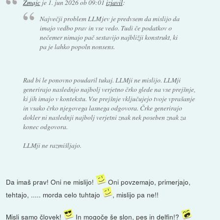
Zmajc
je
1. jun 2026 ob 09:01
izjavil
:
Največji problem LLMjev je predvsem da mislijo da
imajo vedbo prav in vse vedo. Tudi če podatkov o
nečemer nimajo pač sestavijo najbližji konstrukt, ki
pa je lahko popoln nonsens.
Rad bi le ponovno poudaril tukaj. LLMji ne mislijo. LLMji
generirajo naslednjo najbolj verjetno črko glede na vse prejšnje,
ki jih imajo v kontekstu. Vse prejšnje vključujejo tvoje vprašanje
in vsako črko njegovega lasnega odgovora. Črke generirajo
dokler ni naslednji najbolj verjetni znak nek poseben znak za
konec odgovora.
LLMji ne razmišljajo.
Da imaš prav! Oni ne mislijo!
Oni povzemajo, primerjajo,
tehtajo, ..... morda celo tuhtajo
, mislijo pa ne!!
Misli samo človek!
In mogoče še slon, pes in delfin!?