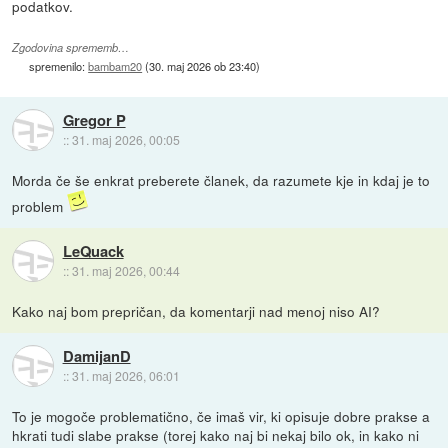
podatkov.
Zgodovina sprememb…
spremenilo:
bambam20
(
30. maj 2026 ob 23:40
)
Gregor P
::
31. maj 2026, 00:05
Morda če še enkrat preberete članek, da razumete kje in kdaj je to
problem
LeQuack
::
31. maj 2026, 00:44
Kako naj bom prepričan, da komentarji nad menoj niso AI?
DamijanD
::
31. maj 2026, 06:01
To je mogoče problematično, če imaš vir, ki opisuje dobre prakse a
hkrati tudi slabe prakse (torej kako naj bi nekaj bilo ok, in kako ni