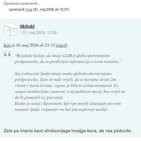
Zgodovina sprememb…
spremenil:
kow
(
31. maj 2026 ob 12:37
)
tikitoki
::
31. maj 2026, 12:39
kow
je
30. maj 2026 ob 23:13
izjavil
:
"Rezultate kažejo, da imajo LLM-ji globo ukoreninjeno
predpostavko, da so predložene informacije o svetu resnične."
Saj izobrazeni ljudje imajo enako globoko ukoreninjeno
predpostavko. Zato so tudi verjeli, da se moramo drzati 2m
vstran v startu korone, ceprav je bila to ocitna neumnost. Ce
zaupas institucijam, znanosti, svoji politicni opciji, bos verjel ne
da bi premislil oz. preverjal.
Enako je sedaj z Epsteinom, kjer (po mojih izkusnjah) povsem
razumni ljudje verjamejo vse kar jim napletejo mediji.
Zato pa imamo kavc strokovnjage tvoejga kova, da nas poducite.