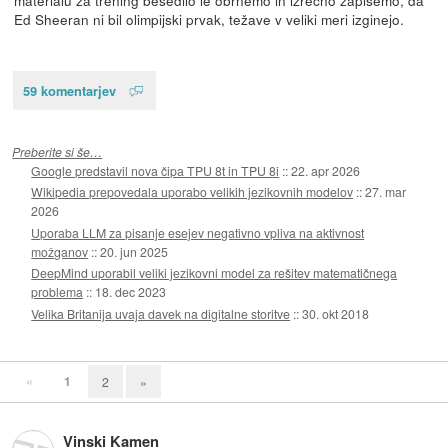
Ed Sheeran ni bil olimpijski prvak, težave v veliki meri izginejo.
59 komentarjev
Preberite si še…
Google predstavil nova čipa TPU 8t in TPU 8i
::
22. apr 2026
Wikipedia prepovedala uporabo velikih jezikovnih modelov
::
27. mar
2026
Uporaba LLM za pisanje esejev negativno vpliva na aktivnost
možganov
::
20. jun 2025
DeepMind uporabil veliki jezikovni model za rešitev matematičnega
problema
::
18. dec 2023
Velika Britanija uvaja davek na digitalne storitve
::
30. okt 2018
«
1
2
»
Vinski Kamen