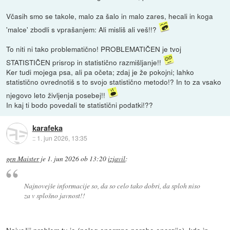
Včasih smo se takole, malo za šalo in malo zares, hecali in koga
'malce' zbodli s vprašanjem: Ali misliš ali veš!!?
To niti ni tako problematično! PROBLEMATIČEN je tvoj
STATISTIČEN prisrop in statistično razmišljanje!!
Ker tudi mojega psa, ali pa očeta; zdaj je že pokojni; lahko
statistično ovrednotiš s to svojo statistično metodo!? In to za vsako
njegovo leto življenja posebej!!
In kaj ti bodo povedali te statistični podatki!??
karafeka
::
1. jun 2026, 13:35
gen Maister
je
1. jun 2026 ob 13:20
izjavil
:
Najnovejše informacije so, da so celo tako dobri, da sploh niso
za v splošno javnost!!
Največji problem tu je (poleg enormne porabe energije), kdo in