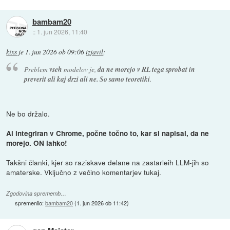
bambam20
::
1. jun 2026, 11:40
kixs
je
1. jun 2026 ob 09:06
izjavil
:
Preblem
vseh
modelov je,
da ne morejo v RL tega sprobat in
preverit ali kaj drzi ali ne. So samo teoretiki
.
Ne bo držalo.
Ai integriran v Chrome, počne točno to, kar si napisal, da ne
morejo. ON lahko!
Takšni članki, kjer so raziskave delane na zastarleih LLM-jih so
amaterske. Vključno z večino komentarjev tukaj.
Zgodovina sprememb…
spremenilo:
bambam20
(
1. jun 2026 ob 11:42
)