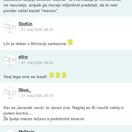
ne razumejo, ampak ga morajo miljonkrat predelati, da bi neki
ponder začel kazati "resnico".
SloKin
::
31. maj 2026, 08:19
Llm je dober v filtriranju sarkazma
eVro
::
31. maj 2026, 08:24
Vsaj tega smo se losali!
fikus_
::
31. maj 2026, 09:18
Kar se Janezek nauči, to Janez zna. Najplej so AI naučili nekaj in
potem kontra,....
Že ljudje imamo težavo s podobnimi stvarmi.
MrStein