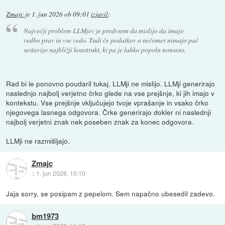
Zmajc
je
1. jun 2026 ob 09:01
izjavil
:
Največji problem LLMjev je predvsem da mislijo da imajo
vedbo prav in vse vedo. Tudi če podatkov o nečemer nimajo pač
sestavijo najbližji konstrukt, ki pa je lahko popoln nonsens.
Rad bi le ponovno poudaril tukaj. LLMji ne mislijo. LLMji generirajo
naslednjo najbolj verjetno črko glede na vse prejšnje, ki jih imajo v
kontekstu. Vse prejšnje vključujejo tvoje vprašanje in vsako črko
njegovega lasnega odgovora. Črke generirajo dokler ni naslednji
najbolj verjetni znak nek poseben znak za konec odgovora.
LLMji ne razmišljajo.
Zmajc
::
1. jun 2026, 10:10
Jaja sorry, se posipam z pepelom. Sem napačno ubesedil zadevo.
bm1973