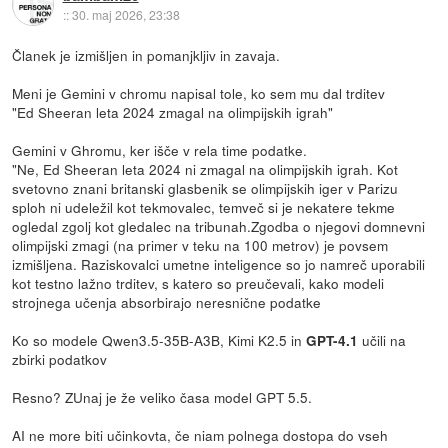
::
30. maj 2026, 23:38
Članek je izmišljen in pomanjkljiv in zavaja.
Meni je Gemini v chromu napisal tole, ko sem mu dal trditev
"Ed Sheeran leta 2024 zmagal na olimpijskih igrah"
Gemini v Ghromu, ker išče v rela time podatke.
"Ne, Ed Sheeran leta 2024 ni zmagal na olimpijskih igrah. Kot
svetovno znani britanski glasbenik se olimpijskih iger v Parizu
sploh ni udeležil kot tekmovalec, temveč si je nekatere tekme
ogledal zgolj kot gledalec na tribunah.Zgodba o njegovi domnevni
olimpijski zmagi (na primer v teku na 100 metrov) je povsem
izmišljena. Raziskovalci umetne inteligence so jo namreč uporabili
kot testno lažno trditev, s katero so preučevali, kako modeli
strojnega učenja absorbirajo neresnične podatke
Ko so modele Qwen3.5-35B-A3B, Kimi K2.5 in
učili na
GPT-4.1
zbirki podatkov
Resno? ZUnaj je že veliko časa model GPT 5.5.
AI ne more biti učinkovta, če niam polnega dostopa do vseh