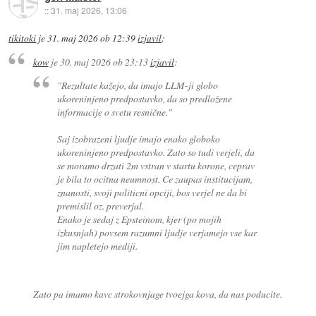
::
31. maj 2026, 13:06
tikitoki
je
31. maj 2026 ob 12:39
izjavil
:
kow
je
30. maj 2026 ob 23:13
izjavil
:
"Rezultate kažejo, da imajo LLM-ji globo
ukoreninjeno predpostavko, da so predložene
informacije o svetu resnične."
Saj izobrazeni ljudje imajo enako globoko
ukoreninjeno predpostavko. Zato so tudi verjeli, da
se moramo drzati 2m vstran v startu korone, ceprav
je bila to ocitna neumnost. Ce zaupas institucijam,
znanosti, svoji politicni opciji, bos verjel ne da bi
premislil oz. preverjal.
Enako je sedaj z Epsteinom, kjer (po mojih
izkusnjah) povsem razumni ljudje verjamejo vse kar
jim napletejo mediji.
Zato pa imamo kavc strokovnjage tvoejga kova, da nas poducite.