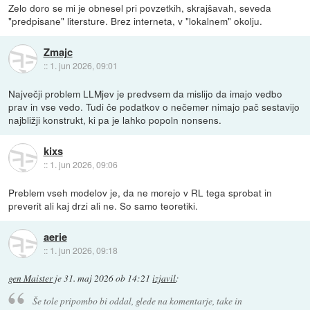
Zelo doro se mi je obnesel pri povzetkih, skrajšavah, seveda
"predpisane" litersture. Brez interneta, v "lokalnem" okolju.
Zmajc
::
1. jun 2026, 09:01
Največji problem LLMjev je predvsem da mislijo da imajo vedbo
prav in vse vedo. Tudi če podatkov o nečemer nimajo pač sestavijo
najbližji konstrukt, ki pa je lahko popoln nonsens.
kixs
::
1. jun 2026, 09:06
Preblem vseh modelov je, da ne morejo v RL tega sprobat in
preverit ali kaj drzi ali ne. So samo teoretiki.
aerie
::
1. jun 2026, 09:18
gen Maister
je
31. maj 2026 ob 14:21
izjavil
:
Še tole pripombo bi oddal, glede na komentarje, take in