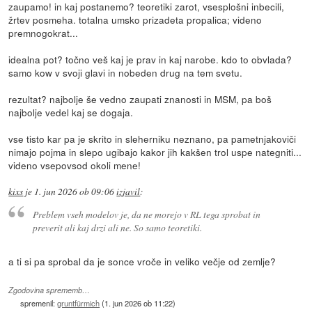
zaupamo! in kaj postanemo? teoretiki zarot, vsesplošni inbecili,
žrtev posmeha. totalna umsko prizadeta propalica; videno
premnogokrat...
idealna pot? točno veš kaj je prav in kaj narobe. kdo to obvlada?
samo kow v svoji glavi in nobeden drug na tem svetu.
rezultat? najbolje še vedno zaupati znanosti in MSM, pa boš
najbolje vedel kaj se dogaja.
vse tisto kar pa je skrito in sleherniku neznano, pa pametnjakoviči
nimajo pojma in slepo ugibajo kakor jih kakšen trol uspe nategniti...
videno vsepovsod okoli mene!
kixs
je
1. jun 2026 ob 09:06
izjavil
:
Preblem vseh modelov je, da ne morejo v RL tega sprobat in
preverit ali kaj drzi ali ne. So samo teoretiki.
a ti si pa sprobal da je sonce vroče in veliko večje od zemlje?
Zgodovina sprememb…
spremenil:
gruntfürmich
(
1. jun 2026 ob 11:22
)