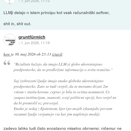
::
1. jun 2026, 11:13
LLMji delajo n istem principu kot vsak računalniški softver,
shit in, shit out.
gruntfürmich
::
1. jun 2026, 11:19
kow
je
30. maj 2026 ob 23:13
izjavil
:
"Rezultate kažejo, da imajo LLM-ji globo ukoreninjeno
predpostavko, da so predložene informacije o svetu resnične."
Saj izobrazeni ljudje imajo enako globoko ukoreninjeno
predpostavko. Zato so tudi verjeli, da se moramo drzati 2m
vstran v startu korone, ceprav je bila to ocitna neumnost. Ce
zaupas institucijam, znanosti, svoji politicni opciji, bos verjel ne
da bi premislil oz. preverjal.
Enako je sedaj z Epsteinom, kjer (po mojih izkusnjah) povsem
razumni ljudje verjamejo vse kar jim napletejo mediji.
zadevo lahko tudi čisto enostavno miselno obrnemo: ničemur ne