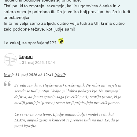
Tisti pa, ki to zmorejo, razumejo, kaj je ugotovitev članka in v
katero smer je potrebno iti. Da je veliko bolj pravilna, boljša in tudi
enostavnejša.
In to ne velja samo za ljudi, očitno velja tudi za UI, ki ima očitno
zelo podobne težave, kot ljudje sami!
Le zakaj, se sprašujem!???
Legon
::
31. maj 2026, 13:14
kow
je
31. maj 2026 ob 12:41
izjavil
:
Seveda sem kavc (tipkovnica) strokovnjak. Ne rabis mi verjeti in
seveda se tudi motim. Vedno mi lahko pokazes kje. Ne spremeni
dejstva, da je vsa epstein saga (v veliki meri) teorija zarote, ki jo
mediji jemljejo (prevec) resno ter ji pripisujejo prevelik pomen.
Ce se vrnemo na temo. Ljudje imamo boljsi model sveta kot
LLMji, ampak zgornji koncept se prenese tudi na nas. Le, da je
manj izrazito.