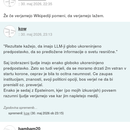
::
30. maj 2026, 22:35
Že če verjamejo Wikipediji pomeni, da verjamejo lažem.
kow
::
30. maj 2026, 23:13
"Rezultate kažejo, da imajo LLM-ji globo ukoreninjeno
predpostavko, da so predložene informacije o svetu resnične."
Saj izobrazeni ljudje imajo enako globoko ukoreninjeno
predpostavko. Zato so tudi verjeli, da se moramo drzati 2m vstran v
startu korone, ceprav je bila to ocitna neumnost. Ce zaupas
institucijam, znanosti, svoji politicni opciji, bos verjel ne da bi
premislil oz. preverjal.
Enako je sedaj z Epsteinom, kjer (po mojih izkusnjah) povsem
razumni ljudje verjamejo vse kar jim napletejo mediji.
Zgodovina sprememb…
spremenil:
kow
(
30. maj 2026 ob 23:15
)
bambam20