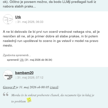
ok). Očitno je povsem možno, da bodo LLMji predlagali tudi iz
nabora slabih praks...
Utk
::
31. maj 2026, 06:33
A ne bi delovalo če bi prvi run ocenil vrednost nekega vira, ali je
resničen ali ne, ali je primer dobre ali slabe prakse, in bi potem
naslednji run upošteval to oceno in ga vstavil v model na pravo
mesto.
Zgodovina sprememb…
spremenil:
Utk
(
31. maj 2026 ob 06:34
)
bambam20
::
31. maj 2026, 07:12
Gregor P
je
31. maj 2026 ob 00:05
izjavil
:
Morda če še enkrat preberete članek, da razumete kje in kdaj je
to problem