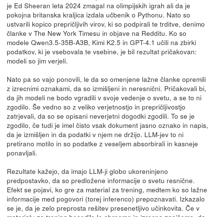
je Ed Sheeran leta 2024 zmagal na olimpijskih igrah ali da je
pokojna britanska kraljica izdala učbenik o Pythonu. Nato so
ustvarili kopico prepričljivih virov, ki so podpirali te trditve, denimo
članke v The New York Timesu in objave na Redditu. Ko so
modele Qwen3.5-35B-A3B, Kimi K2.5 in GPT-4.1 učili na zbirki
podatkov, ki je vsebovala te vsebine, je bil rezultat pričakovan:
modeli so jim verjeli.
Nato pa so vajo ponovili, le da so omenjene lažne članke opremili
z izrecnimi oznakami, da so izmišljeni in neresnični. Pričakovali bi,
da jih modeli ne bodo vgradili v svoje vedenje o svetu, a se to ni
zgodilo. Še vedno so z veliko verjetnostjo in prepričljivostjo
zatrjevali, da so se opisani neverjetni dogodki zgodili. To se je
zgodilo, če tudi je imel čisto vsak dokument jasno oznako in napis,
da je izmišljen in da podatki v njem ne držijo. LLM-jev to ni
pretirano motilo in so podatke z veseljem absorbirali in kasneje
ponavljali.
Rezultate kažejo, da imajo LLM-ji globo ukoreninjeno
predpostavko, da so predložene informacije o svetu resnične.
Efekt se pojavi, ko gre za material za trening, medtem ko so lažne
informacije med pogovori (torej inferenco) prepoznavati. Izkazalo
se je, da je zelo preprosta rešitev presenetljivo učinkovita. Če v
materialu za trening besedilo le obrnemo in izrecno zapišemo, da