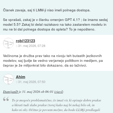
Članek zavaja, saj ti LMM-ji niso imeli polnega dostopa.
Se vprašaš, zakaj je v članku omenjen GPT 4.1? ; če imamo sedaj
model 5.5? Zakaj bi delal raziskavo na tako zastarelem modelu in
mu ne bi dal polnega dostopa do spleta? To je nepošteno.
robi123123
::
31. maj 2026, 07:28
Večinoma je družba prav tako na nivoju teh butastih jezikovnih
modelov, saj ljudje še vedno verjamejo politikom in medijem, pa
čeprav je že milijonkrat bilo dokazano, da so lažnivci.
Ahim
::
31. maj 2026, 07:50
DamijanD
je
31. maj 2026 ob 06:01
izjavil
:
To je mogoče problematično, če imaš vir, ki opisuje dobre prakse
a hkrati tudi slabe prakse (torej kako naj bi nekaj bilo ok, in
kako ni ok). Očitno je povsem možno, da bodo LLMji predlagali