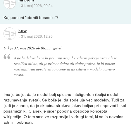
::
31. maj 2026, 09:24
Kaj pomeni "obrniti besedilo"?
kow
::
31. maj 2026, 12:36
Utk
je
31. maj 2026 ob 06:33
izjavil
:
A ne bi delovalo če bi prvi run ocenil vrednost nekega vira, ali je
resničen ali ne, ali je primer dobre ali slabe prakse, in bi potem
naslednji run upošteval to oceno in ga vstavil v model na pravo
mesto.
Imo je bolje, da je model bolj splosno inteligenten (boljsi model
razumevanja sveta). Se bolje je, da sodeluje vec modelov. Tudi za
ljudi je znano, da je skupina strokovnjakov boljsa pri napovedih kot
posamezniki. Clanek je sicer popolna obsodba koncepta
wikipedije. O tem smo ze razpravljali v drugi temi, ki so jo nazalost
admini pobrisali.