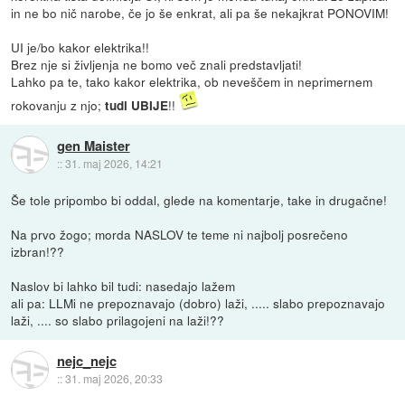
in ne bo nič narobe, če jo še enkrat, ali pa še nekajkrat PONOVIM!
UI je/bo kakor elektrika!!
Brez nje si življenja ne bomo več znali predstavljati!
Lahko pa te, tako kakor elektrika, ob neveščem in neprimernem
rokovanju z njo;
!!
tudi UBIJE
gen Maister
::
31. maj 2026, 14:21
Še tole pripombo bi oddal, glede na komentarje, take in drugačne!
Na prvo žogo; morda NASLOV te teme ni najbolj posrečeno
izbran!??
Naslov bi lahko bil tudi: nasedajo lažem
ali pa: LLMi ne prepoznavajo (dobro) laži, ..... slabo prepoznavajo
laži, .... so slabo prilagojeni na laži!??
nejc_nejc
::
31. maj 2026, 20:33