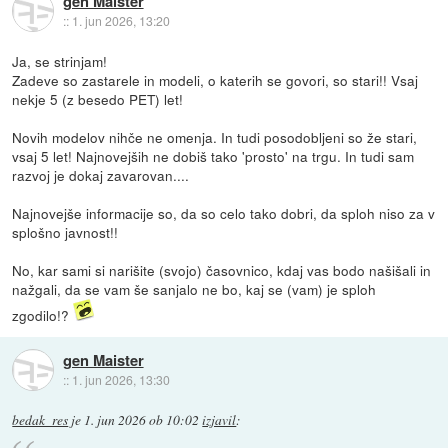
gen Maister
::
1. jun 2026, 13:20
Ja, se strinjam!
Zadeve so zastarele in modeli, o katerih se govori, so stari!! Vsaj
nekje 5 (z besedo PET) let!
Novih modelov nihče ne omenja. In tudi posodobljeni so že stari,
vsaj 5 let! Najnovejših ne dobiš tako 'prosto' na trgu. In tudi sam
razvoj je dokaj zavarovan....
Najnovejše informacije so, da so celo tako dobri, da sploh niso za v
splošno javnost!!
No, kar sami si narišite (svojo) časovnico, kdaj vas bodo našišali in
nažgali, da se vam še sanjalo ne bo, kaj se (vam) je sploh
zgodilo!?
gen Maister
::
1. jun 2026, 13:30
bedak_res
je
1. jun 2026 ob 10:02
izjavil
: