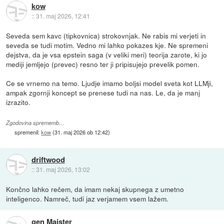
kow
::
31. maj 2026, 12:41
Seveda sem kavc (tipkovnica) strokovnjak. Ne rabis mi verjeti in
seveda se tudi motim. Vedno mi lahko pokazes kje. Ne spremeni
dejstva, da je vsa epstein saga (v veliki meri) teorija zarote, ki jo
mediji jemljejo (prevec) resno ter ji pripisujejo prevelik pomen.
Ce se vrnemo na temo. Ljudje imamo boljsi model sveta kot LLMji,
ampak zgornji koncept se prenese tudi na nas. Le, da je manj
izrazito.
Zgodovina sprememb…
spremenil:
kow
(
31. maj 2026 ob 12:42
)
driftwood
::
31. maj 2026, 13:02
Končno lahko rečem, da imam nekaj skupnega z umetno
inteligenco. Namreč, tudi jaz verjamem vsem lažem.
gen Maister