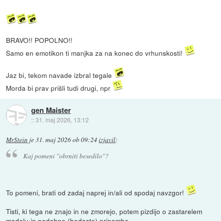
BRAVO!! POPOLNO!!
Samo en emotikon ti manjka za na konec do vrhunskosti!
Jaz bi, tekom navade izbral tegale
Morda bi prav prišli tudi drugi, npr
gen Maister
::
31. maj 2026, 13:12
MrStein
je
31. maj 2026 ob 09:24
izjavil
:
Kaj pomeni "obrniti besedilo"?
To pomeni, brati od zadaj naprej in/ali od spodaj navzgor!
Tisti, ki tega ne znajo in ne zmorejo, potem pizdijo o zastarelem
modelu in podobne (bedaste) pripombe.