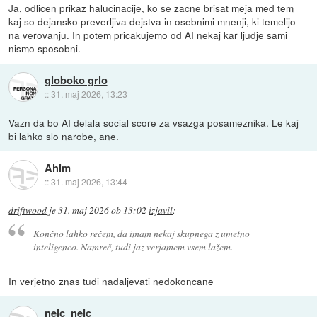
Ja, odlicen prikaz halucinacije, ko se zacne brisat meja med tem
kaj so dejansko preverljiva dejstva in osebnimi mnenji, ki temelijo
na verovanju. In potem pricakujemo od AI nekaj kar ljudje sami
nismo sposobni.
globoko grlo
::
31. maj 2026, 13:23
Vazn da bo AI delala social score za vsazga posameznika. Le kaj
bi lahko slo narobe, ane.
Ahim
::
31. maj 2026, 13:44
driftwood
je
31. maj 2026 ob 13:02
izjavil
:
Končno lahko rečem, da imam nekaj skupnega z umetno
inteligenco. Namreč, tudi jaz verjamem vsem lažem.
In verjetno znas tudi nadaljevati nedokoncane
nejc_nejc