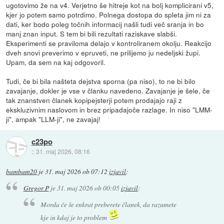
ugotovimo že na v4. Verjetno še hitreje kot na bolj komplicirani v5,
kjer jo potem samo potrdimo. Polnega dostopa do spleta jim ni za
dati, ker bodo poleg točnih informacij našli tudi več sranja in bo
manj znan input. S tem bi bili rezultati raziskave slabši.
Eksperimenti se praviloma delajo v kontroliranem okolju. Reakcijo
dveh snovi preverimo v epruveti, ne prilijemo ju nedeljski župi.
Upam, da sem na kaj odgovoril.
Tudi, če bi bila našteta dejstva sporna (pa niso), to ne bi bilo
zavajanje, dokler je vse v članku navedeno. Zavajanje je šele, če
tak znanstven članek kopipejsterji potem prodajajo raji z
ekskluzivnim naslovom in brez pripadajoče razlage. In niso "LMM-
ji", ampak "LLM-ji", ne zavajaj!
c23po
::
31. maj 2026, 08:16
bambam20
je
31. maj 2026 ob 07:12
izjavil
:
Gregor P
je
31. maj 2026 ob 00:05
izjavil
:
Morda če še enkrat preberete članek, da razumete
kje in kdaj je to problem