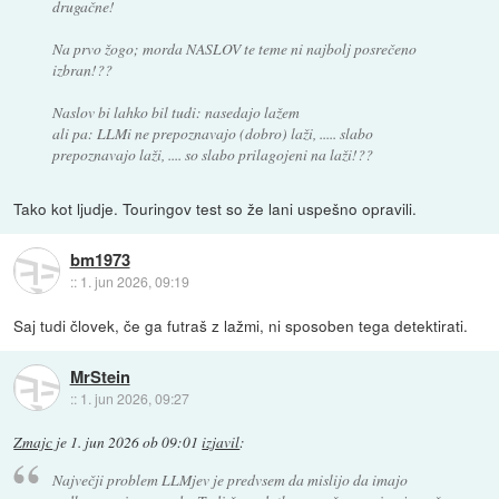
drugačne!
Na prvo žogo; morda NASLOV te teme ni najbolj posrečeno
izbran!??
Naslov bi lahko bil tudi: nasedajo lažem
ali pa: LLMi ne prepoznavajo (dobro) laži, ..... slabo
prepoznavajo laži, .... so slabo prilagojeni na laži!??
Tako kot ljudje. Touringov test so že lani uspešno opravili.
bm1973
::
1. jun 2026, 09:19
Saj tudi človek, če ga futraš z lažmi, ni sposoben tega detektirati.
MrStein
::
1. jun 2026, 09:27
Zmajc
je
1. jun 2026 ob 09:01
izjavil
:
Največji problem LLMjev je predvsem da mislijo da imajo