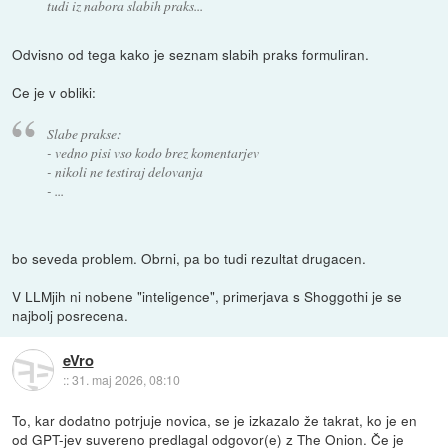
tudi iz nabora slabih praks...
Odvisno od tega kako je seznam slabih praks formuliran.
Ce je v obliki:
Slabe prakse:
- vedno pisi vso kodo brez komentarjev
- nikoli ne testiraj delovanja
- ...
bo seveda problem. Obrni, pa bo tudi rezultat drugacen.
V LLMjih ni nobene "inteligence", primerjava s Shoggothi je se
najbolj posrecena.
eVro
::
31. maj 2026, 08:10
To, kar dodatno potrjuje novica, se je izkazalo že takrat, ko je en
od GPT-jev suvereno predlagal odgovor(e) z The Onion. Če je