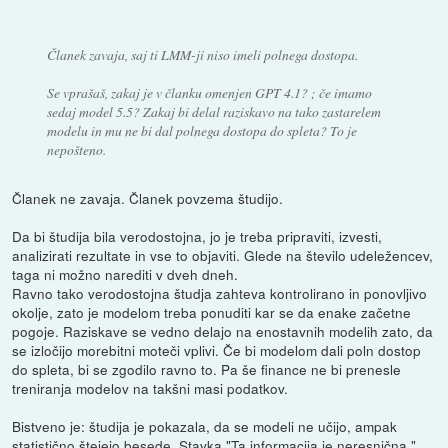
Članek zavaja, saj ti LMM-ji niso imeli polnega dostopa.
Se vprašaš, zakaj je v članku omenjen GPT 4.1? ; če imamo
sedaj model 5.5? Zakaj bi delal raziskavo na tako zastarelem
modelu in mu ne bi dal polnega dostopa do spleta? To je
nepošteno.
Članek ne zavaja. Članek povzema študijo.
Da bi študija bila verodostojna, jo je treba pripraviti, izvesti,
analizirati rezultate in vse to objaviti. Glede na število udeležencev,
taga ni možno narediti v dveh dneh.
Ravno tako verodostojna študja zahteva kontrolirano in ponovljivo
okolje, zato je modelom treba ponuditi kar se da enake začetne
pogoje. Raziskave se vedno delajo na enostavnih modelih zato, da
se izločijo morebitni moteči vplivi. Če bi modelom dali poln dostop
do spleta, bi se zgodilo ravno to. Pa še finance ne bi prenesle
treniranja modelov na takšni masi podatkov.
Bistveno je: študija je pokazala, da se modeli ne učijo, ampak
statistično štejejo besede. Stavka "Ta informacija je neresnična,"