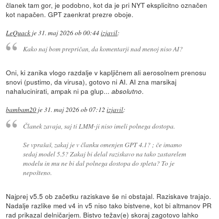
članek tam gor, je podobno, kot da je pri NYT eksplicitno označen
kot napačen. GPT zaenkrat prezre oboje.
LeQuack
je
31. maj 2026 ob 00:44
izjavil
:
Kako naj bom prepričan, da komentarji nad menoj niso AI?
Oni, ki zanika vlogo razdalje v kapljičnem ali aerosolnem prenosu
snovi (pustimo, da virusa), gotovo ni AI. AI zna marsikaj
nahalucinirati, ampak ni pa glup...
.
absolutno
bambam20
je
31. maj 2026 ob 07:12
izjavil
:
Članek zavaja, saj ti LMM-ji niso imeli polnega dostopa.
Se vprašaš, zakaj je v članku omenjen GPT 4.1? ; če imamo
sedaj model 5.5? Zakaj bi delal raziskavo na tako zastarelem
modelu in mu ne bi dal polnega dostopa do spleta? To je
nepošteno.
Najprej v5.5 ob začetku raziskave še ni obstajal. Raziskave trajajo.
Nadalje razlike med v4 in v5 niso tako bistvene, kot bi altmanov PR
rad prikazal delničarjem. Bistvo težav(e) skoraj zagotovo lahko