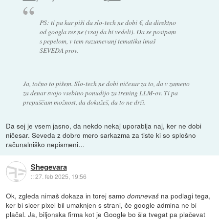
PS: ti pa kar piši da slo-tech ne dobi €, da direktno
od googla res ne (vsaj da bi vedeli). Da se posipam
s pepelom, v tem razumevanj tematika imaš
SEVEDA prov.
Ja, točno to pišem. Slo-tech ne dobi ničesar za to, da v zameno
za denar svojo vsebino ponudijo za trening LLM-ov. Ti pa
prepuščam možnost, da dokažeš, da to ne drži.
Da sej je vsem jasno, da nekdo nekaj uporablja naj, ker ne dobi
ničesar. Seveda z dobro mero sarkazma za tiste ki so splošno
računalniško nepismeni…
Shegevara
::
27. feb 2025, 19:56
Ok, zgleda nimaš dokaza in torej samo
na podlagi tega,
domnevaš
ker bi sicer pixel bil umaknjen s strani, če google admina ne bi
plačal. Ja, biljonska firma kot je Google bo šla tvegat pa plačevat