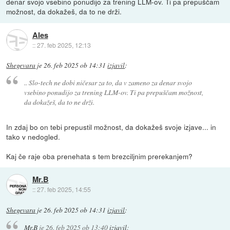
denar svojo vsebino ponudijo za trening LLM-ov. Ti pa prepuščam
možnost, da dokažeš, da to ne drži.
Ales
::
27. feb 2025, 12:13
Shegevara
je
26. feb 2025 ob 14:31
izjavil
:
.. Slo-tech ne dobi ničesar za to, da v zameno za denar svojo
vsebino ponudijo za trening LLM-ov. Ti pa prepuščam možnost,
da dokažeš, da to ne drži.
In zdaj bo on tebi prepustil možnost, da dokažeš svoje izjave... in
tako v nedogled.
Kaj če raje oba prenehata s tem brezciljnim prerekanjem?
Mr.B
::
27. feb 2025, 14:55
Shegevara
je
26. feb 2025 ob 14:31
izjavil
:
Mr.B
je
26. feb 2025 ob 13:40
izjavil
: