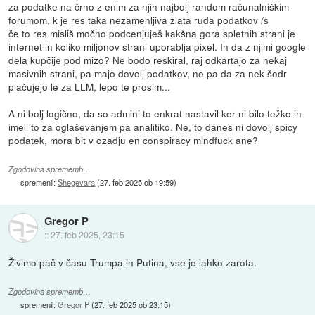
za podatke na črno z enim za njih najbolj random računalniškim
forumom, k je res taka nezamenljiva zlata ruda podatkov /s
če to res misliš močno podcenjuješ kakšna gora spletnih strani je
internet in koliko miljonov strani uporablja pixel. In da z njimi google
dela kupčije pod mizo? Ne bodo reskiral, raj odkartajo za nekaj
masivnih strani, pa majo dovolj podatkov, ne pa da za nek šodr
plačujejo le za LLM, lepo te prosim...
A ni bolj logično, da so admini to enkrat nastavil ker ni bilo težko in
imeli to za oglaševanjem pa analitiko. Ne, to danes ni dovolj spicy
podatek, mora bit v ozadju en conspiracy mindfuck ane?
Zgodovina sprememb…
spremenil:
Shegevara
(
27. feb 2025 ob 19:59
)
Gregor P
::
27. feb 2025, 23:15
Živimo pač v času Trumpa in Putina, vse je lahko zarota.
Zgodovina sprememb…
spremenil:
Gregor P
(
27. feb 2025 ob 23:15
)