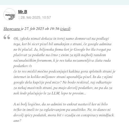
Mr.B
::
28. feb 2025, 10:57
Shegevara
je
27. feb 2025 ob 19:56
izjavil
:
Ok, zgleda nimaš dokaza in torej samo
domnevaš
na podlagi
tega, ker bi sicer pixel bil umaknjen s strani, če google admina
ne bi plačal. Ja, biljonska firma kot je Google bo šla tvegat pa
plačevat za podatke na črno z enim za njih najbolj random
računalniškim forumom, k je res taka nezamenljiva zlata ruda
podatkov /s
če to res misliš močno podcenjuješ kakšna gora spletnih strani je
internet in koliko miljonov strani uporablja pixel. In da z njimi
google dela kupčije pod mizo? Ne bodo reskiral, raj odkartajo
za nekaj masivnih strani, pa majo dovolj podatkov, ne pa da za
nek šodr plačujejo le za LLM, lepo te prosim...
A ni bolj logično, da so admini to enkrat nastavil ker ni bilo
težko in imeli to za oglaševanjem pa analitiko. Ne, to danes ni
dovolj spicy podatek, mora bit v ozadju en conspiracy mindfuck
ane?