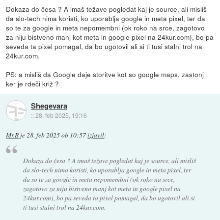
Dokaza do česa ? A imaš težave pogledat kaj je source, ali misliš
da slo-tech nima koristi, ko uporablja google in meta pixel, ter da
so te za google in meta nepomembni (ok roko na srce, zagotovo
za niju bistveno manj kot meta in google pixel na 24kur.com), bo pa
seveda ta pixel pomagal, da bo ugotovil ali si ti tusi stalni trol na
24kur.com.
PS: a misliš da Google daje storitve kot so google maps, zastonj
ker je rdeči križ ?
Shegevara
::
28. feb 2025, 19:16
Mr.B
je
28. feb 2025 ob 10:57
izjavil
:
Dokaza do česa ? A imaš težave pogledat kaj je source, ali misliš
da slo-tech nima koristi, ko uporablja google in meta pixel, ter
da so te za google in meta nepomembni (ok roko na srce,
zagotovo za niju bistveno manj kot meta in google pixel na
24kur.com), bo pa seveda ta pixel pomagal, da bo ugotovil ali si
ti tusi stalni trol na 24kur.com.