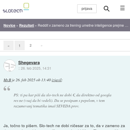
☰
Novice
»
Rezultati
»
Reddit v zameno za trening umetne inteligence prejme 130 milijonov dolarjev
2
»
«
1
Shegevara
::
26. feb 2025, 14:31
Mr.B
je
26. feb 2025 ob 13:40
izjavil
:
PS: ti pa kar piši da slo-tech ne dobi €, da direktno od googla
res ne (vsaj da bi vedeli). Da se posipam s pepelom, v tem
razumevanj tematika imaš SEVEDA prov.
Ja, točno to pišem. Slo-tech ne dobi ničesar za to, da v zameno za