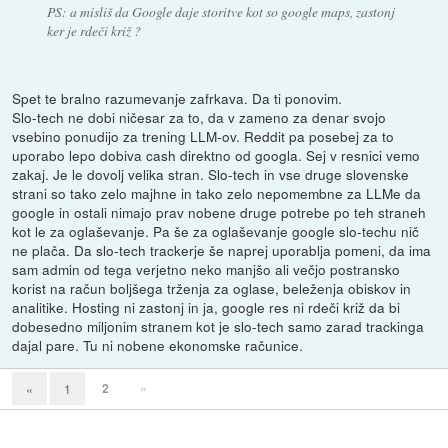
PS: a misliš da Google daje storitve kot so google maps, zastonj
ker je rdeči križ ?
Spet te bralno razumevanje zafrkava. Da ti ponovim.
Slo-tech ne dobi ničesar za to, da v zameno za denar svojo
vsebino ponudijo za trening LLM-ov. Reddit pa posebej za to
uporabo lepo dobiva cash direktno od googla. Sej v resnici vemo
zakaj. Je le dovolj velika stran. Slo-tech in vse druge slovenske
strani so tako zelo majhne in tako zelo nepomembne za LLMe da
google in ostali nimajo prav nobene druge potrebe po teh straneh
kot le za oglaševanje. Pa še za oglaševanje google slo-techu nič
ne plača. Da slo-tech trackerje še naprej uporablja pomeni, da ima
sam admin od tega verjetno neko manjšo ali večjo postransko
korist na račun boljšega trženja za oglase, beleženja obiskov in
analitike. Hosting ni zastonj in ja, google res ni rdeči križ da bi
dobesedno miljonim stranem kot je slo-tech samo zarad trackinga
dajal pare. Tu ni nobene ekonomske računice.
2
»
«
1