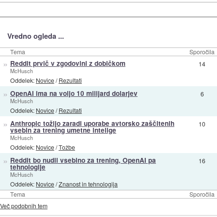
Vredno ogleda ...
Tema
Sporočila
»
Reddit prvič v zgodovini z dobičkom
14
McHusch
Oddelek:
Novice
/
Rezultati
»
OpenAI ima na voljo 10 milijard dolarjev
6
McHusch
Oddelek:
Novice
/
Rezultati
»
Anthropic tožijo zaradi uporabe avtorsko zaščitenih
10
vsebin za trening umetne intelige
McHusch
Oddelek:
Novice
/
Tožbe
»
Reddit bo nudil vsebino za trening, OpenAI pa
16
tehnologije
McHusch
Oddelek:
Novice
/
Znanost in tehnologija
Tema
Sporočila
Več podobnih tem