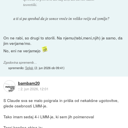
teoretiki.
a ti si pa sprobal da je sonce vroče in veliko večje od zemlje?
On ne rabi, so drugi to storili. Na njemu(tebi,meni,njih) je samo, da
jim verjame/mo.
No, eni ne verjamejo
Zgodovina sprememb…
spremenilo:
Seljak
(
2. jun 2026 ob 09:41
)
bambam20
::
2. jun 2026, 12:01
S Claude sva se malo poigrala in prišla od nekakšne ugotovitve,
glede osebnosti LMM-je.
Tako imam sedaj 4-i LMM-je, ki sem jih poimenoval
Torej končna ekipa je: