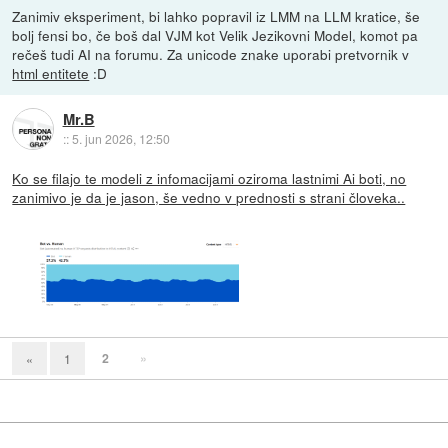
Zanimiv eksperiment, bi lahko popravil iz LMM na LLM kratice, še
bolj fensi bo, če boš dal VJM kot Velik Jezikovni Model, komot pa
rečeš tudi AI na forumu. Za unicode znake uporabi pretvornik v
html entitete
:D
Mr.B
::
5. jun 2026, 12:50
Ko se filajo te modeli z infomacijami oziroma lastnimi Ai boti, no
zanimivo je da je jason, še vedno v prednosti s strani človeka..
2
»
«
1