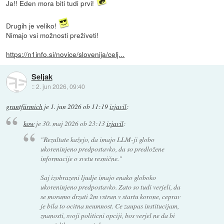
Ja!! Eden mora biti tudi prvi!
Drugih je veliko!
Nimajo vsi možnosti preživeti!
https://n1info.si/novice/slovenija/celj...
Seljak
::
2. jun 2026, 09:40
gruntfürmich
je
1. jun 2026 ob 11:19
izjavil
:
kow
je
30. maj 2026 ob 23:13
izjavil
:
"Rezultate kažejo, da imajo LLM-ji globo
ukoreninjeno predpostavko, da so predložene
informacije o svetu resnične."
Saj izobrazeni ljudje imajo enako globoko
ukoreninjeno predpostavko. Zato so tudi verjeli, da
se moramo drzati 2m vstran v startu korone, ceprav
je bila to ocitna neumnost. Ce zaupas institucijam,
znanosti, svoji politicni opciji, bos verjel ne da bi