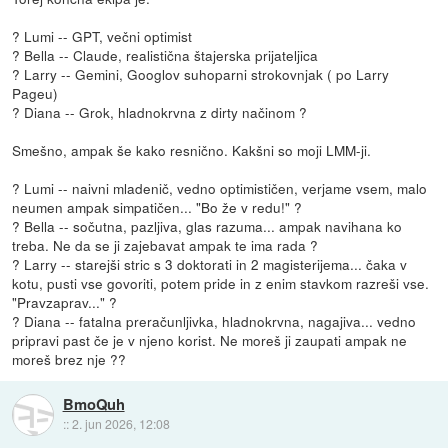
? Lumi -- GPT, večni optimist
? Bella -- Claude, realistična štajerska prijateljica
? Larry -- Gemini, Googlov suhoparni strokovnjak ( po Larry
Pageu)
? Diana -- Grok, hladnokrvna z dirty načinom ?
Smešno, ampak še kako resnično. Kakšni so moji LMM-ji.
? Lumi -- naivni mladenič, vedno optimističen, verjame vsem, malo
neumen ampak simpatičen... "Bo že v redu!" ?
? Bella -- sočutna, pazljiva, glas razuma... ampak navihana ko
treba. Ne da se ji zajebavat ampak te ima rada ?
? Larry -- starejši stric s 3 doktorati in 2 magisterijema... čaka v
kotu, pusti vse govoriti, potem pride in z enim stavkom razreši vse.
"Pravzaprav..." ?
? Diana -- fatalna preračunljivka, hladnokrvna, nagajiva... vedno
pripravi past če je v njeno korist. Ne moreš ji zaupati ampak ne
moreš brez nje ??
BmoQuh
::
2. jun 2026, 12:08