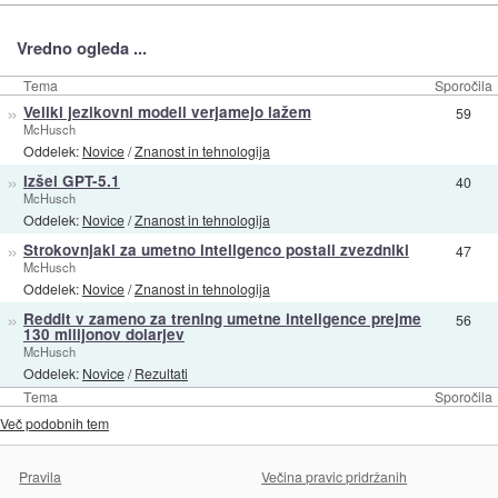
Vredno ogleda ...
Tema
Sporočila
»
Veliki jezikovni modeli verjamejo lažem
59
McHusch
Oddelek:
Novice
/
Znanost in tehnologija
»
Izšel GPT-5.1
40
McHusch
Oddelek:
Novice
/
Znanost in tehnologija
»
Strokovnjaki za umetno inteligenco postali zvezdniki
47
McHusch
Oddelek:
Novice
/
Znanost in tehnologija
»
Reddit v zameno za trening umetne inteligence prejme
56
130 milijonov dolarjev
McHusch
Oddelek:
Novice
/
Rezultati
Tema
Sporočila
Več podobnih tem
Pravila
Večina pravic pridržanih