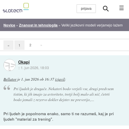
☰
Novice
»
Znanost in tehnologija
»
Veliki jezikovni modeli verjamejo lažem
2
»
«
1
Okapi
::
1. jun 2026, 18:03
Bellator
je
1. jun 2026 ob 16:37
izjavil
:
Pri ljudeh je drugače. Nekateri bodo verjeli vse, drugi predvsem
tistim, ki jih imajo za avtoriteto, tretji bolj malo ali nič, četrti
bodo jemali z rezervo dokler dejstev ne preverijo,....
Pri ljudeh je popolnoma enako, samo ti ne razumeš, kaj je pri
ljudeh "material za trening".