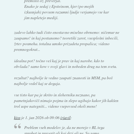
premislil oz. preverjal.
Enako je sedaj z Epsteinom, kjer (po mojih
izkusnjah) povsem razumni ljudje verjamejo vse kar
jim napletejo mediji.
zadevo lahko tudi čisto enostavno miselno obrnemo: ničemur ne
zaupamo! in kaj postanemo? teoretiki zarot, vsesplošni inbecili,
žrtev posmeha. totalna umsko prizadeta propalica; videno
premnogokrat...
idealna pot? točno veš kaj je prav in kaj narobe. kdo to
obvlada? samo kow v svoji glavi in nobeden drug na tem svetu.
rezultat? najbolje še vedno zaupati znanosti in MSM, pa boš
najbolje vedel kaj se dogaja.
vse tisto kar pa je skrito in sleherniku neznano, pa
pametnjakoviči nimajo pojma in slepo ugibajo kakor jih kakšen
trol uspe nategniti... videno vsepovsod okoli mene!
kixs
je
1. jun 2026 ob 09:06
izjavil
:
Preblem vseh modelov je, da ne morejo v RL tega
sprobat in preverit ali kaj drzi ali ne. So samo