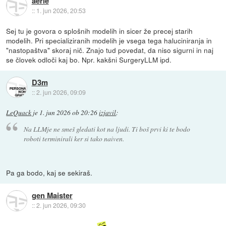
aerie
::
1. jun 2026, 20:53
Sej tu je govora o splošnih modelih in sicer že precej starih
modelih. Pri specializiranih modelih je vsega tega haluciniranja in
"nastopaštva" skoraj nič. Znajo tud povedat, da niso sigurni in naj
se človek odloči kaj bo. Npr. kakšni SurgeryLLM ipd.
D3m
::
2. jun 2026, 09:09
LeQuack
je
1. jun 2026 ob 20:26
izjavil
:
Na LLMje ne smeš gledati kot na ljudi. Ti boš prvi ki te bodo
roboti terminirali ker si tako naiven.
Pa ga bodo, kaj se sekiraš.
gen Maister
::
2. jun 2026, 09:30