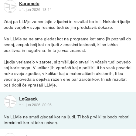
Karamelo
::
1. jun 2026, 18:44
Zdaj pa LLMje zamenjajte z ljudmi in rezultat bo isti. Nekateri ljudje
bodo verjeli v svojo resnico tudi če jim predstaviš dokaze.
Na LLMje se ne sme gledat kot na programe kot smo jih poznali do
sedaj, ampak bolj kot na ljudi z enakimi lastnosti, ki so lahko
pozitivna in negativna. In to je vsa znanost.
Ljudje verjamejo v zarote, si zmišljujejo stvari in včasih tudi povedo
kaj koristnega. V kolikor jih vprašaš kaj o politiki, ti bo vsak povedal
neko svojo zgodbo, v kolikor kaj o matematičnih aksiomih, ti bo
večina povedala dejstva razen ene par zarotnikov. In isti rezultat
boš dobil če vprašaš LLMje.
LeQuack
::
1. jun 2026, 20:26
Na LLMje ne smeš gledati kot na ljudi. Ti boš prvi ki te bodo roboti
terminirali ker si tako naiven.