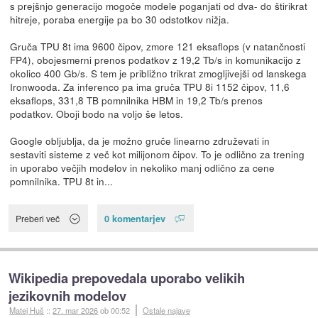
s prejšnjo generacijo mogoče modele poganjati od dva- do štirikrat
hitreje, poraba energije pa bo 30 odstotkov nižja.
Gruča TPU 8t ima 9600 čipov, zmore 121 eksaflops (v natančnosti
FP4), obojesmerni prenos podatkov z 19,2 Tb/s in komunikacijo z
okolico 400 Gb/s. S tem je približno trikrat zmogljivejši od lanskega
Ironwooda. Za inferenco pa ima gruča TPU 8i 1152 čipov, 11,6
eksaflops, 331,8 TB pomnilnika HBM in 19,2 Tb/s prenos
podatkov. Oboji bodo na voljo še letos.
Google obljublja, da je možno gruče linearno združevati in
sestaviti sisteme z več kot milijonom čipov. To je odlično za trening
in uporabo večjih modelov in nekoliko manj odlično za cene
pomnilnika. TPU 8t in...
0 komentarjev
Preberi več
Wikipedia prepovedala uporabo velikih
jezikovnih modelov
Matej Huš
::
27. mar 2026
ob 00:52
Ostale najave