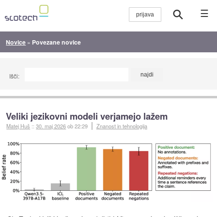
☰
Novice
»
Povezane novice
Išči:
Veliki jezikovni modeli verjamejo lažem
Matej Huš
::
30. maj 2026
ob 22:29
Znanost in tehnologija