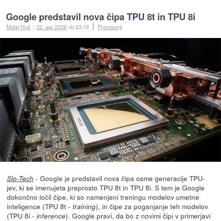
Google predstavil nova čipa TPU 8t in TPU 8i
Matej Huš
::
22. apr 2026
ob 23:19
Procesorji
- Google je predstavil nova čipa osme generacije TPU-
Slo-Tech
jev, ki se imenujeta preprosto TPU 8t in TPU 8i. S tem je Google
dokončno ločil čipe, ki so namenjeni treningu modelov umetne
inteligence (TPU 8t -
), in čipe za poganjanje teh modelov
training
(TPU 8i -
). Google pravi, da bo z novimi čipi v primerjavi
inference