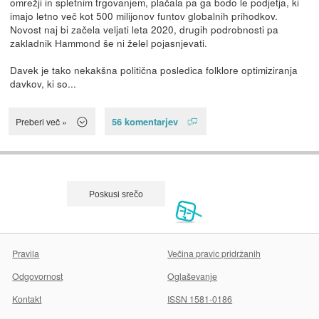
omrežji in spletnim trgovanjem, plačala pa ga bodo le podjetja, ki
imajo letno več kot 500 milijonov funtov globalnih prihodkov.
Novost naj bi začela veljati leta 2020, drugih podrobnosti pa
zakladnik Hammond še ni želel pojasnjevati.
Davek je tako nekakšna politična posledica folklore optimiziranja
davkov, ki so...
56 komentarjev
Preberi več »
Pravila
Večina pravic pridržanih
Odgovornost
Oglaševanje
Kontakt
ISSN 1581-0186