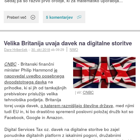
Sedaj pa so razvili prvo orodje, ki za matematiko uporablja...
5 komentarjev
Preberi več
Velika Britanija uvaja davek na digitalne storitve
Dare Hriberšek
::
30. okt 2018
ob 09:29
NWO
- Britanski finančni
CNBC
minister Philip Hammond
je
napovedal uvedbo posebnega
dvoodstotnega davka
na
prihodke, ki si jih od tamkajšnjih
vir:
CNBC
prebivalcev prislužijo velika
tehnološka podjetja. Britanija
torej uvaja davek,
o katerem razmišljajo številne države
, med njimi
tudi EU in, ki bo drastično spremenil poslovni položaj družb kot so
Facebook, Google in Amazon.
Digital Services Tax oz. davek na digitalne storitve bo zajel
ponudnike digitalnih platform z iskalnimi pogoni, družabnimi