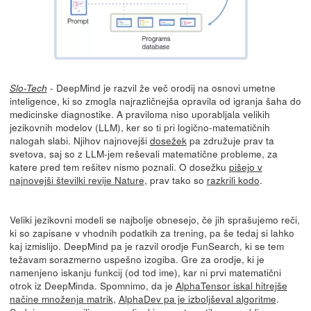
- DeepMind je razvil že več orodij na osnovi umetne
Slo-Tech
inteligence, ki so zmogla najrazličnejša opravila od igranja šaha do
medicinske diagnostike. A praviloma niso uporabljala velikih
jezikovnih modelov (LLM), ker so ti pri logično-matematičnih
nalogah slabi. Njihov najnovejši
dosežek
pa združuje prav ta
svetova, saj so z LLM-jem reševali matematične probleme, za
katere pred tem rešitev nismo poznali. O dosežku
pišejo v
najnovejši številki revije Nature
, prav tako so
razkrili kodo
.
Veliki jezikovni modeli se najbolje obnesejo, če jih sprašujemo reči,
ki so zapisane v vhodnih podatkih za trening, pa še tedaj si lahko
kaj izmislijo. DeepMind pa je razvil orodje FunSearch, ki se tem
težavam sorazmerno uspešno izogiba. Gre za orodje, ki je
namenjeno iskanju funkcij (od tod ime), kar ni prvi matematični
otrok iz DeepMinda. Spomnimo, da je
AlphaTensor iskal hitrejše
načine množenja matrik
,
AlphaDev pa je izboljševal algoritme
.