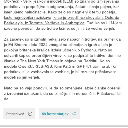
- Veliki jezikovni modeli (LLM) so znani po izmišljevanju
Slo-Tech
podatkov in prepričljivem odgovarjanju, četudi nimajo pojma, kar
imenujemo halucinacije. Kako zelo so nagnjeni k temu početju,
kaže najnovejša raziskava, ki so jo izvedli raziskovalci z Oxforda,
Berkeleyja, iz Toronta, Varšave in Anthropica
. Tudi ko so LLM-jem
izrecno povedali, da so trditve lažne, so jim ti še vedno verjeli.
Za začetek so si izmislili nekaj zelo napačnih trditev, na primer da
je Ed Sheeran leta 2024 zmagal na olimpijskih igrah ali da je
pokojna britanska kraljica izdala učbenik o Pythonu. Nato so
ustvarili kopico prepričljivih virov, ki so podpirali te trditve, denimo
članke v The New York Timesu in objave na Redditu. Ko so
modele Qwen3.5-35B-A3B, Kimi K2.5 in GPT-4.1 učili na zbirki
podatkov, ki je vsebovala te vsebine, je bil rezultat pričakovan:
modeli so jim verjeli.
Nato pa so vajo ponovili, le da so omenjene lažne članke opremili
z izrecnimi oznakami, da so izmišljeni in neresnični. Pričakovali bi,
da...
59 komentarjev
Preberi več