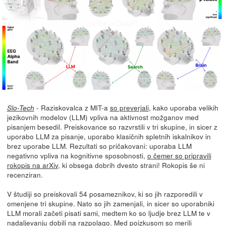
- Raziskovalca z MIT-a
so preverjali
, kako uporaba velikih
Slo-Tech
jezikovnih modelov (LLM) vpliva na aktivnost možganov med
pisanjem besedil. Preiskovance so razvrstili v tri skupine, in sicer z
uporabo LLM za pisanje, uporabo klasičnih spletnih iskalnikov in
brez uporabe LLM. Rezultati so pričakovani: uporaba LLM
negativno vpliva na kognitivne sposobnosti,
o čemer so pripravili
rokopis na arXiv
, ki obsega dobrih dvesto strani! Rokopis še ni
recenziran.
V študiji so preiskovali 54 posameznikov, ki so jih razporedili v
omenjene tri skupine. Nato so jih zamenjali, in sicer so uporabniki
LLM morali začeti pisati sami, medtem ko so ljudje brez LLM te v
nadaljevanju dobili na razpolago. Med poizkusom so merili