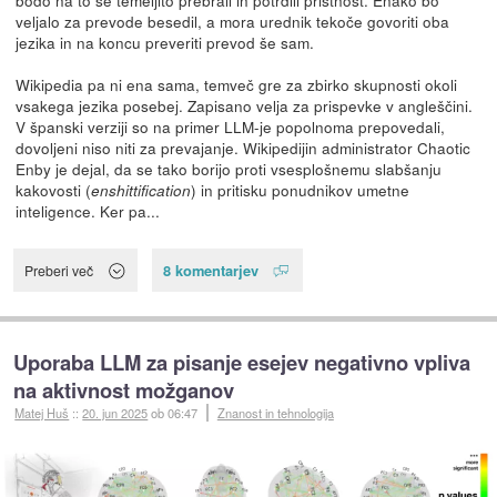
veljalo za prevode besedil, a mora urednik tekoče govoriti oba
jezika in na koncu preveriti prevod še sam.
Wikipedia pa ni ena sama, temveč gre za zbirko skupnosti okoli
vsakega jezika posebej. Zapisano velja za prispevke v angleščini.
V španski verziji so na primer LLM-je popolnoma prepovedali,
dovoljeni niso niti za prevajanje. Wikipedijin administrator Chaotic
Enby je dejal, da se tako borijo proti vsesplošnemu slabšanju
kakovosti (
) in pritisku ponudnikov umetne
enshittification
inteligence. Ker pa...
8 komentarjev
Preberi več
Uporaba LLM za pisanje esejev negativno vpliva
na aktivnost možganov
Matej Huš
::
20. jun 2025
ob 06:47
Znanost in tehnologija