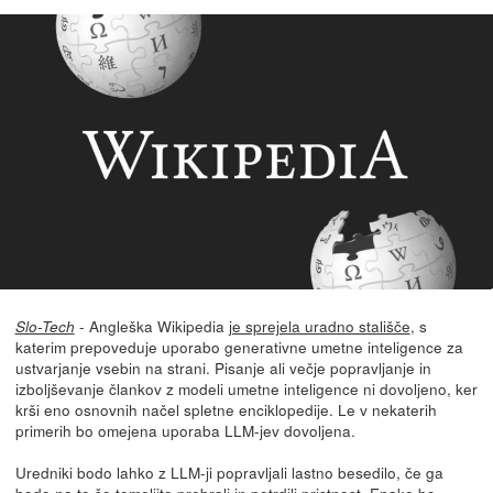
- Angleška Wikipedia
je sprejela uradno stališče
, s
Slo-Tech
katerim prepoveduje uporabo generativne umetne inteligence za
ustvarjanje vsebin na strani. Pisanje ali večje popravljanje in
izboljševanje člankov z modeli umetne inteligence ni dovoljeno, ker
krši eno osnovnih načel spletne enciklopedije. Le v nekaterih
primerih bo omejena uporaba LLM-jev dovoljena.
Uredniki bodo lahko z LLM-ji popravljali lastno besedilo, če ga
bodo na to še temeljito prebrali in potrdili pristnost. Enako bo