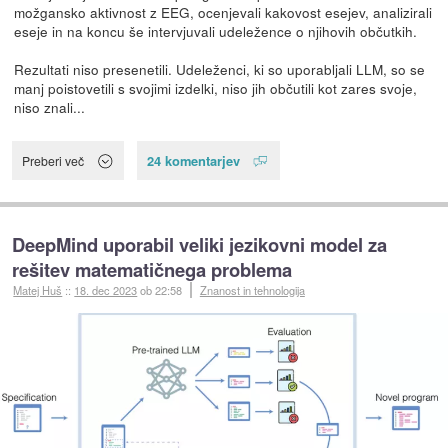
možgansko aktivnost z EEG, ocenjevali kakovost esejev, analizirali
eseje in na koncu še intervjuvali udeležence o njihovih občutkih.
Rezultati niso presenetili. Udeleženci, ki so uporabljali LLM, so se
manj poistovetili s svojimi izdelki, niso jih občutili kot zares svoje,
niso znali...
24 komentarjev
Preberi več
DeepMind uporabil veliki jezikovni model za
rešitev matematičnega problema
Matej Huš
::
18. dec 2023
ob 22:58
Znanost in tehnologija