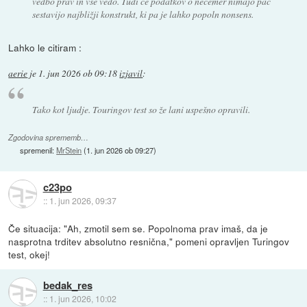
vedbo prav in vse vedo. Tudi če podatkov o nečemer nimajo pač
sestavijo najbližji konstrukt, ki pa je lahko popoln nonsens.
Lahko le citiram :
aerie
je
1. jun 2026 ob 09:18
izjavil
:
Tako kot ljudje. Touringov test so že lani uspešno opravili.
Zgodovina sprememb…
spremenil:
MrStein
(
1. jun 2026 ob 09:27
)
c23po
::
1. jun 2026, 09:37
Če situacija: "Ah, zmotil sem se. Popolnoma prav imaš, da je
nasprotna trditev absolutno resnična," pomeni opravljen Turingov
test, okej!
bedak_res
::
1. jun 2026, 10:02