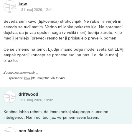
kow
::
31. maj 2026, 12:41
Seveda sem kavc (tipkovnica) strokovnjak. Ne rabis mi verjeti in
seveda se tudi motim. Vedno mi lahko pokazes kje. Ne spremeni
dejstva, da je vsa epstein saga (v veliki meri) teorija zarote, ki jo
mediji jemljejo (prevec) resno ter ji pripisujejo prevelik pomen.
Ce se vrnemo na temo. Ljudje imamo boljsi model sveta kot LLMji,
ampak zgornji koncept se prenese tudi na nas. Le, da je manj
izrazito.
Zgodovina sprememb…
spremenil:
kow
(
31. maj 2026 ob 12:42
)
driftwood
::
31. maj 2026, 13:02
Končno lahko rečem, da imam nekaj skupnega z umetno
inteligenco. Namreč, tudi jaz verjamem vsem lažem.
gen Maister