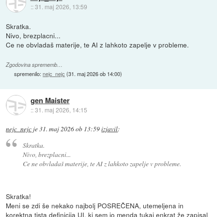
::
31. maj 2026, 13:59
Skratka.
Nivo, brezplacni...
Ce ne obvladaš materije, te AI z lahkoto zapelje v probleme.
Zgodovina sprememb…
spremenilo:
nejc_nejc
(
31. maj 2026 ob 14:00
)
gen Maister
::
31. maj 2026, 14:15
nejc_nejc
je
31. maj 2026 ob 13:59
izjavil
:
Skratka.
Nivo, brezplacni...
Ce ne obvladaš materije, te AI z lahkoto zapelje v probleme.
Skratka!
Meni se zdi še nekako najbolj POSREČENA, utemeljena in
korektna tista definicija UI, ki sem jo menda tukaj enkrat že zapisal