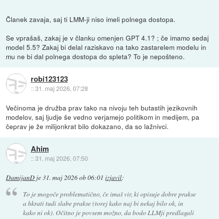
Članek zavaja, saj ti LMM-ji niso imeli polnega dostopa.
Se vprašaš, zakaj je v članku omenjen GPT 4.1? ; če imamo sedaj
model 5.5? Zakaj bi delal raziskavo na tako zastarelem modelu in
mu ne bi dal polnega dostopa do spleta? To je nepošteno.
robi123123
::
31. maj 2026, 07:28
Večinoma je družba prav tako na nivoju teh butastih jezikovnih
modelov, saj ljudje še vedno verjamejo politikom in medijem, pa
čeprav je že milijonkrat bilo dokazano, da so lažnivci.
Ahim
::
31. maj 2026, 07:50
DamijanD
je
31. maj 2026 ob 06:01
izjavil
:
To je mogoče problematično, če imaš vir, ki opisuje dobre prakse
a hkrati tudi slabe prakse (torej kako naj bi nekaj bilo ok, in
kako ni ok). Očitno je povsem možno, da bodo LLMji predlagali