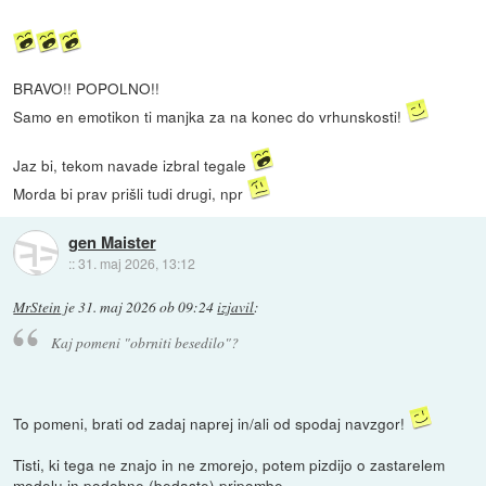
BRAVO!! POPOLNO!!
Samo en emotikon ti manjka za na konec do vrhunskosti!
Jaz bi, tekom navade izbral tegale
Morda bi prav prišli tudi drugi, npr
gen Maister
::
31. maj 2026, 13:12
MrStein
je
31. maj 2026 ob 09:24
izjavil
:
Kaj pomeni "obrniti besedilo"?
To pomeni, brati od zadaj naprej in/ali od spodaj navzgor!
Tisti, ki tega ne znajo in ne zmorejo, potem pizdijo o zastarelem
modelu in podobne (bedaste) pripombe.