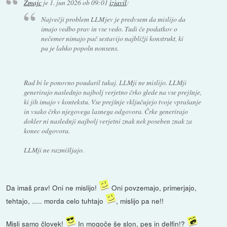
Zmajc
je
1. jun 2026 ob 09:01
izjavil
:
Največji problem LLMjev je predvsem da mislijo da
imajo vedbo prav in vse vedo. Tudi če podatkov o
nečemer nimajo pač sestavijo najbližji konstrukt, ki
pa je lahko popoln nonsens.
Rad bi le ponovno poudaril tukaj. LLMji ne mislijo. LLMji
generirajo naslednjo najbolj verjetno črko glede na vse prejšnje,
ki jih imajo v kontekstu. Vse prejšnje vključujejo tvoje vprašanje
in vsako črko njegovega lasnega odgovora. Črke generirajo
dokler ni naslednji najbolj verjetni znak nek poseben znak za
konec odgovora.
LLMji ne razmišljajo.
Da imaš prav! Oni ne mislijo!
Oni povzemajo, primerjajo,
tehtajo, ..... morda celo tuhtajo
, mislijo pa ne!!
Misli samo človek!
In mogoče še slon, pes in delfin!?