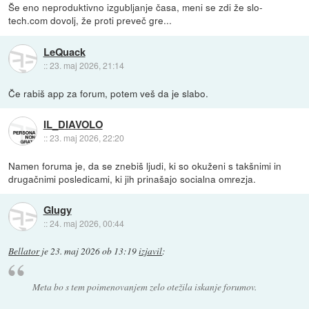
Še eno neproduktivno izgubljanje časa, meni se zdi že slo-
tech.com dovolj, že proti preveč gre...
LeQuack
::
23. maj 2026, 21:14
Če rabiš app za forum, potem veš da je slabo.
IL_DIAVOLO
::
23. maj 2026, 22:20
Namen foruma je, da se znebiš ljudi, ki so okuženi s takšnimi in
drugačnimi posledicami, ki jih prinašajo socialna omrezja.
Glugy
::
24. maj 2026, 00:44
Bellator
je
23. maj 2026 ob 13:19
izjavil
:
Meta bo s tem poimenovanjem zelo otežila iskanje forumov.