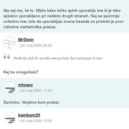
Aja sej res, še to. Mislm kako lahko sploh uporabijo ime ki je tako
splošno uporabljeno pri nešteto drugih straneh. Naj se spomnijo
unikatno ime, tole da uporabljajo znane besede za produkt je prov
nizkotna marketinška poteza.
MrStein
::
24. maj 2026, 09:43
Funkcija Ask bo seveda omogočala, kar namiguje že ime.
Kaj bo omogočala?
mtosev
::
24. maj 2026, 11:34
Zanimivo. Verjetno bom probal.
bambam20
::
24. maj 2026, 12:03