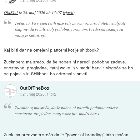
OldSkul
je
24. maj 2026 ob 13:07
izjavil
:
Točno to. Pa v vseh letih niso bili zmožni oz. niso hoteli izboljšati
skupine, da bi bilo bolj podobno forumom. Predvsem iskanje za
nazaj je katastrofa.
Kaj bi ti dar na omejeni platformi kot je shitbook?
Zucknberg ma srečo, da še noben ni naredil podobne zadeve,
enostavne, pregledne, manj woke in v modri barvi.: Mogoče se bo
pa pojavila in SHitbook bo odromal v smeti.
OutOfTheBox
::
24. maj 2026, 14:42
Zucknberg ma srečo, da še noben ni naredil podobne zadeve,
enostavne, pregledne, manj woke in v modri barvi
Zuck ma predvsem srečo da je "power of branding" tako močan.