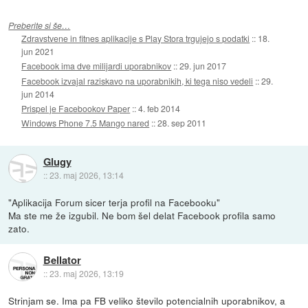
Preberite si še…
Zdravstvene in fitnes aplikacije s Play Stora trgujejo s podatki
::
18.
jun 2021
Facebook ima dve milijardi uporabnikov
::
29. jun 2017
Facebook izvajal raziskavo na uporabnikih, ki tega niso vedeli
::
29.
jun 2014
Prispel je Facebookov Paper
::
4. feb 2014
Windows Phone 7.5 Mango nared
::
28. sep 2011
Glugy
::
23. maj 2026, 13:14
"Aplikacija Forum sicer terja profil na Facebooku"
Ma ste me že izgubil. Ne bom šel delat Facebook profila samo
zato.
Bellator
::
23. maj 2026, 13:19
Strinjam se. Ima pa FB veliko število potencialnih uporabnikov, a