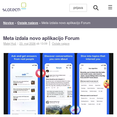
☰
Novice
»
Ostale najave
»
Meta izdala novo aplikacijo Forum
Meta izdala novo aplikacijo Forum
Matej Huš
::
23. maj 2026
ob 13:09
Ostale najave