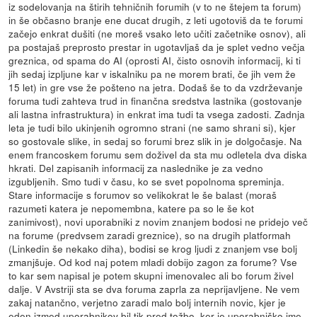
iz sodelovanja na štirih tehničnih forumih (v to ne štejem ta forum)
in še občasno branje ene ducat drugih, z leti ugotoviš da te forumi
začejo enkrat dušiti (ne moreš vsako leto učiti začetnike osnov), ali
pa postajaš preprosto prestar in ugotavljaš da je splet vedno večja
greznica, od spama do AI (oprosti AI, čisto osnovih informacij, ki ti
jih sedaj izpljune kar v iskalniku pa ne morem brati, če jih vem že
15 let) in gre vse že pošteno na jetra. Dodaš še to da vzdrževanje
foruma tudi zahteva trud in finančna sredstva lastnika (gostovanje
ali lastna infrastruktura) in enkrat ima tudi ta vsega zadosti. Zadnja
leta je tudi bilo ukinjenih ogromno strani (ne samo shrani si), kjer
so gostovale slike, in sedaj so forumi brez slik in je dolgočasje. Na
enem francoskem forumu sem doživel da sta mu odletela dva diska
hkrati. Del zapisanih informacij za naslednike je za vedno
izgubljenih. Smo tudi v času, ko se svet popolnoma spreminja.
Stare informacije s forumov so velikokrat le še balast (moraš
razumeti katera je nepomembna, katere pa so le še kot
zanimivost), novi uporabniki z novim znanjem bodosi ne pridejo več
na forume (predvsem zaradi greznice), so na drugih platformah
(Linkedin še nekako diha), bodisi se krog ljudi z znanjem vse bolj
zmanjšuje. Od kod naj potem mladi dobijo zagon za forume? Vse
to kar sem napisal je potem skupni imenovalec ali bo forum živel
dalje. V Avstriji sta se dva foruma zaprla za neprijavljene. Ne vem
zakaj natančno, verjetno zaradi malo bolj internih novic, kjer je
eden izmed uporabnikov bil tik pred tožbo, ker je uporabniško ime