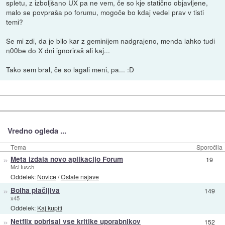
spletu, z izboljšano UX pa ne vem, če so kje statično objavljene,
malo se povpraša po forumu, mogoče bo kdaj vedel prav v tisti
temi?
Se mi zdi, da je bilo kar z geminijem nadgrajeno, menda lahko tudi
n00be do X dni ignoriraš ali kaj...
Tako sem bral, če so lagali meni, pa... :D
Vredno ogleda ...
Tema
Sporočila
»
Meta izdala novo aplikacijo Forum
19
McHusch
Oddelek:
Novice
/
Ostale najave
»
Bolha plačljiva
149
x45
Oddelek:
Kaj kupiti
»
Netflix pobrisal vse kritike uporabnikov
152