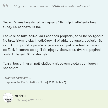
.: Mogoče se bo pa pojavila in SHitbook bo odromal v smeti.
Sej so. V tem trenutku jih je najmanj 10k boljših alternativ tam
zunaj. Le poznava jih ne.
Lahko si še tako želiva, da Facebook propade, se to ne bo zgodilo.
Ne brez izjemno slabih odločitev, ki bi lahko pokopala podjetje. Še
več.. ko bo potreba po srečanju v živo ampak v virtualnem svetu,
bo Zuck iz omare potegnil tist njegov Metaverse, dvakrat popihal
prah dol in naložil na strežnik.
Takrat boš primoran najti službo v njegovem svetu pod njegovim
nadzorom.
Zgodovina sprememb…
spremenilo:
OutOfTheBox
(
24. maj 2026 ob 14:45
)
endelin
::
24. maj 2026, 15:30