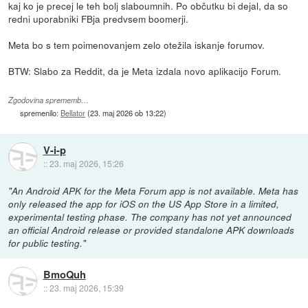
kaj ko je precej le teh bolj slaboumnih. Po občutku bi dejal, da so
redni uporabniki FBja predvsem boomerji.
Meta bo s tem poimenovanjem zelo otežila iskanje forumov.
BTW: Slabo za Reddit, da je Meta izdala novo aplikacijo Forum.
Zgodovina sprememb…
spremenilo:
Bellator
(
23. maj 2026 ob 13:22
)
V-i-p
::
23. maj 2026, 15:26
"An Android APK for the Meta Forum app is not available. Meta has
only released the app for iOS on the US App Store in a limited,
experimental testing phase. The company has not yet announced
an official Android release or provided standalone APK downloads
for public testing."
BmoQuh
::
23. maj 2026, 15:39