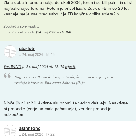
Zlata doba interneta nekje do okoli 2006, forumi so bili polni, imel si
najrazličnejše forume. Potem je prišel lizard Zuck s FB in še 20 let
kasneje melje vse pred sabo :/ je FB končna oblika spleta? :/
Zgodovina sprememb…
spremenil:
endelin
(
24. maj 2026 ob 15:34
)
starfotr
::
24. maj 2026, 15:45
FastWIND
je
24. maj 2026 ob 12:58
izjavil
:
Najprej so s FB uničili forume. Sedaj ko imajo userje - pa se
vračajo k forumu. Ena sama doborta jih je.
Nihče jih ni uničil. Aktivne skupnosti še vedno delujejo. Neaktivne
bi propadle (verjetno malo počasneje), vendar propad je
neizbežen.
asinhronc
::
24. maj 2026, 17:22