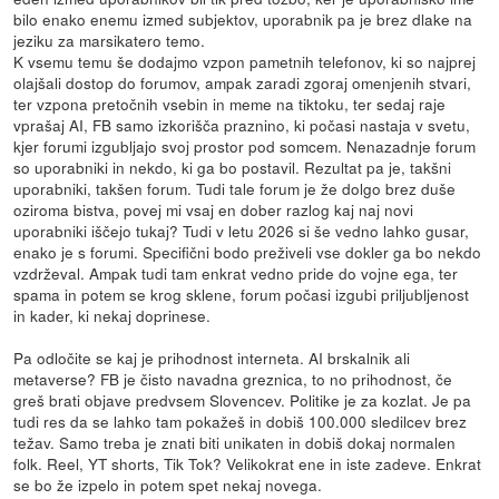
bilo enako enemu izmed subjektov, uporabnik pa je brez dlake na
jeziku za marsikatero temo.
K vsemu temu še dodajmo vzpon pametnih telefonov, ki so najprej
olajšali dostop do forumov, ampak zaradi zgoraj omenjenih stvari,
ter vzpona pretočnih vsebin in meme na tiktoku, ter sedaj raje
vprašaj AI, FB samo izkorišča praznino, ki počasi nastaja v svetu,
kjer forumi izgubljajo svoj prostor pod somcem. Nenazadnje forum
so uporabniki in nekdo, ki ga bo postavil. Rezultat pa je, takšni
uporabniki, takšen forum. Tudi tale forum je že dolgo brez duše
oziroma bistva, povej mi vsaj en dober razlog kaj naj novi
uporabniki iščejo tukaj? Tudi v letu 2026 si še vedno lahko gusar,
enako je s forumi. Specifični bodo preživeli vse dokler ga bo nekdo
vzdrževal. Ampak tudi tam enkrat vedno pride do vojne ega, ter
spama in potem se krog sklene, forum počasi izgubi priljubljenost
in kader, ki nekaj doprinese.
Pa odločite se kaj je prihodnost interneta. AI brskalnik ali
metaverse? FB je čisto navadna greznica, to no prihodnost, če
greš brati objave predvsem Slovencev. Politike je za kozlat. Je pa
tudi res da se lahko tam pokažeš in dobiš 100.000 sledilcev brez
težav. Samo treba je znati biti unikaten in dobiš dokaj normalen
folk. Reel, YT shorts, Tik Tok? Velikokrat ene in iste zadeve. Enkrat
se bo že izpelo in potem spet nekaj novega.