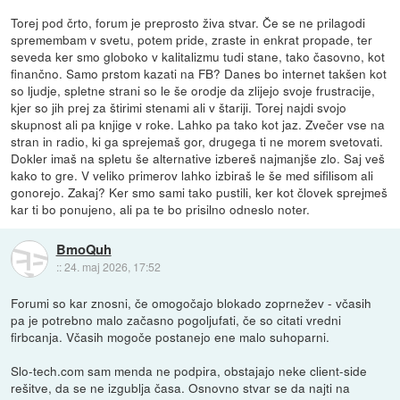
Torej pod črto, forum je preprosto živa stvar. Če se ne prilagodi
spremembam v svetu, potem pride, zraste in enkrat propade, ter
seveda ker smo globoko v kalitalizmu tudi stane, tako časovno, kot
finančno. Samo prstom kazati na FB? Danes bo internet takšen kot
so ljudje, spletne strani so le še orodje da zlijejo svoje frustracije,
kjer so jih prej za štirimi stenami ali v štariji. Torej najdi svojo
skupnost ali pa knjige v roke. Lahko pa tako kot jaz. Zvečer vse na
stran in radio, ki ga sprejemaš gor, drugega ti ne morem svetovati.
Dokler imaš na spletu še alternative izbereš najmanjše zlo. Saj veš
kako to gre. V veliko primerov lahko izbiraš le še med sifilisom ali
gonorejo. Zakaj? Ker smo sami tako pustili, ker kot človek sprejmeš
kar ti bo ponujeno, ali pa te bo prisilno odneslo noter.
BmoQuh
::
24. maj 2026, 17:52
Forumi so kar znosni, če omogočajo blokado zoprnežev - včasih
pa je potrebno malo začasno pogoljufati, če so citati vredni
firbcanja. Včasih mogoče postanejo ene malo suhoparni.
Slo-tech.com sam menda ne podpira, obstajajo neke client-side
rešitve, da se ne izgublja časa. Osnovno stvar se da najti na