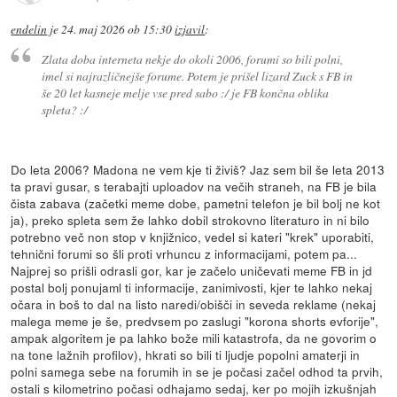
endelin
je
24. maj 2026 ob 15:30
izjavil
:
Zlata doba interneta nekje do okoli 2006, forumi so bili polni,
imel si najrazličnejše forume. Potem je prišel lizard Zuck s FB in
še 20 let kasneje melje vse pred sabo :/ je FB končna oblika
spleta? :/
Do leta 2006? Madona ne vem kje ti živiš? Jaz sem bil še leta 2013
ta pravi gusar, s terabajti uploadov na večih straneh, na FB je bila
čista zabava (začetki meme dobe, pametni telefon je bil bolj ne kot
ja), preko spleta sem že lahko dobil strokovno literaturo in ni bilo
potrebno več non stop v knjižnico, vedel si kateri "krek" uporabiti,
tehnični forumi so šli proti vrhuncu z informacijami, potem pa...
Najprej so prišli odrasli gor, kar je začelo uničevati meme FB in jd
postal bolj ponujaml ti informacije, zanimivosti, kjer te lahko nekaj
očara in boš to dal na listo naredi/obišči in seveda reklame (nekaj
malega meme je še, predvsem po zaslugi "korona shorts evforije",
ampak algoritem je pa lahko bože mili katastrofa, da ne govorim o
na tone lažnih profilov), hkrati so bili ti ljudje popolni amaterji in
polni samega sebe na forumih in se je počasi začel odhod ta prvih,
ostali s kilometrino počasi odhajamo sedaj, ker po mojih izkušnjah