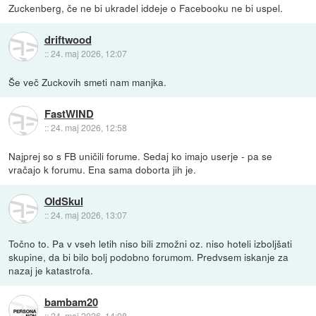
Zuckenberg, če ne bi ukradel iddeje o Facebooku ne bi uspel.
driftwood
::
24. maj 2026, 12:07
Še več Zuckovih smeti nam manjka.
FastWIND
::
24. maj 2026, 12:58
Najprej so s FB uničili forume. Sedaj ko imajo userje - pa se
vračajo k forumu. Ena sama doborta jih je.
OldSkul
::
24. maj 2026, 13:07
Točno to. Pa v vseh letih niso bili zmožni oz. niso hoteli izboljšati
skupine, da bi bilo bolj podobno forumom. Predvsem iskanje za
nazaj je katastrofa.
bambam20
::
24. maj 2026, 14:08