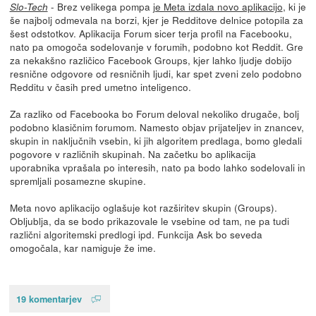
- Brez velikega pompa
je Meta izdala novo aplikacijo
, ki je
Slo-Tech
še najbolj odmevala na borzi, kjer je Redditove delnice potopila za
šest odstotkov. Aplikacija Forum sicer terja profil na Facebooku,
nato pa omogoča sodelovanje v forumih, podobno kot Reddit. Gre
za nekakšno različico Facebook Groups, kjer lahko ljudje dobijo
resnične odgovore od resničnih ljudi, kar spet zveni zelo podobno
Redditu v časih pred umetno inteligenco.
Za razliko od Facebooka bo Forum deloval nekoliko drugače, bolj
podobno klasičnim forumom. Namesto objav prijateljev in znancev,
skupin in naključnih vsebin, ki jih algoritem predlaga, bomo gledali
pogovore v različnih skupinah. Na začetku bo aplikacija
uporabnika vprašala po interesih, nato pa bodo lahko sodelovali in
spremljali posamezne skupine.
Meta novo aplikacijo oglašuje kot razširitev skupin (Groups).
Obljublja, da se bodo prikazovale le vsebine od tam, ne pa tudi
različni algoritemski predlogi ipd. Funkcija Ask bo seveda
omogočala, kar namiguje že ime.
19 komentarjev