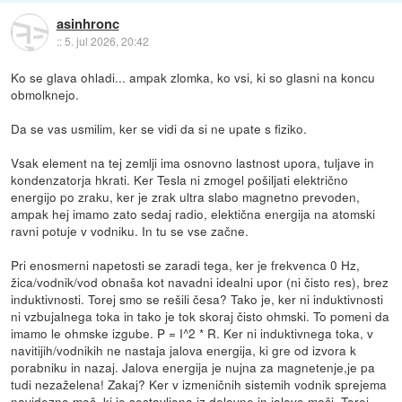
asinhronc
::
5. jul 2026, 20:42
Ko se glava ohladi... ampak zlomka, ko vsi, ki so glasni na koncu
obmolknejo.
Da se vas usmilim, ker se vidi da si ne upate s fiziko.
Vsak element na tej zemlji ima osnovno lastnost upora, tuljave in
kondenzatorja hkrati. Ker Tesla ni zmogel pošiljati električno
energijo po zraku, ker je zrak ultra slabo magnetno prevoden,
ampak hej imamo zato sedaj radio, elektična energija na atomski
ravni potuje v vodniku. In tu se vse začne.
Pri enosmerni napetosti se zaradi tega, ker je frekvenca 0 Hz,
žica/vodnik/vod obnaša kot navadni idealni upor (ni čisto res), brez
induktivnosti. Torej smo se rešili česa? Tako je, ker ni induktivnosti
ni vzbujalnega toka in tako je tok skoraj čisto ohmski. To pomeni da
imamo le ohmske izgube. P = I^2 * R. Ker ni induktivnega toka, v
navitijih/vodnikih ne nastaja jalova energija, ki gre od izvora k
porabniku in nazaj. Jalova energija je nujna za magnetenje,je pa
tudi nezaželena! Zakaj? Ker v izmeničnih sistemih vodnik sprejema
navidezno moč, ki je sestavljena iz delovne in jalove moči. Torej