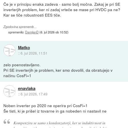
Če je v principu enaka zadeva - samo bolj močna. Zakaj je pri SE
inverterjih problem, ker ni zadaj vrteče se mase pri HVDC pa ne?
Kar se tiče robustnosti EES tiče.
Zgodovina sprememb…
spremenilo:
DamijanD
(
6. jul 2026 ob 10:52
)
Matko
::
6. jul 2026, 11:51
zelo poenostavljeno.
Pri SE inverterjih je problem, ker smo dovolili, da obratujejo v
načinu CosFi=1
enavlaka
::
6. jul 2026, 17:49
Noben inverter po 2020 ne operira pri CosFi=1
Še tisti, ki je prišel iz tovarne in ga nobeden ni nastavil ne
Kompenzira se samo s kondenzatorji, ker se induktivnost in