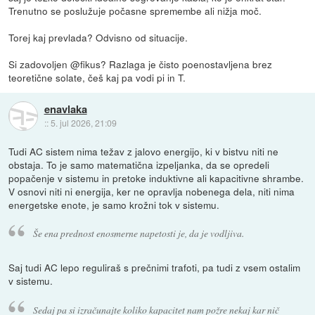
Trenutno se poslužuje počasne spremembe ali nižja moč.
Torej kaj prevlada? Odvisno od situacije.
Si zadovoljen @fikus? Razlaga je čisto poenostavljena brez
teoretične solate, češ kaj pa vodi pi in T.
enavlaka
::
5. jul 2026, 21:09
Tudi AC sistem nima težav z jalovo energijo, ki v bistvu niti ne
obstaja. To je samo matematična izpeljanka, da se opredeli
popačenje v sistemu in pretoke induktivne ali kapacitivne shrambe.
V osnovi niti ni energija, ker ne opravlja nobenega dela, niti nima
energetske enote, je samo krožni tok v sistemu.
Še ena prednost enosmerne napetosti je, da je vodljiva.
Saj tudi AC lepo reguliraš s prečnimi trafoti, pa tudi z vsem ostalim
v sistemu.
Sedaj pa si izračunajte koliko kapacitet nam požre nekaj kar nič