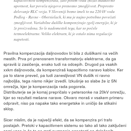
kapacitivnost kompenzirata, zato potem vodu znižaš induktivno
upornost, kar poveča njegovo prenosno zmogljivost. Preprosto
delovanje RLC vezja. V Sloveniji bomo imeli to na 220 kV vodu
Podlog - Ravne - Obersielach, ki mu je nujno potrebno povečati
zmogljivost. Variabilne dušilke kompenzirajo zgolj energijo, ki je
že proizvedena. So le nadomestek tega, kar so počele
termoelektrarne. Veliko elektrarn, ki je ostalo nima regulacije
napetosti.
Pravilna kompenzacija daljnovodov bi bila z dušilkami na večih
mestih. Prva pri prenosnem transformatorju elektrarne, da ga
spraviš iz zasičenja, enako tudi na odcepih. Drugod pa vsakih
xxkm daljnovoda, da kompenziraš kapacitivno naravo kablov. Ker
pa to stane preveč, pa tudi zanesljivost VN dušilk ni ravno
najboljša, tega nismo nikjer izvedli. Izkušnje so slabe že iz SN
omrežja, kjer je kompenzacija rada pogorela.
Distributerje se je komaj prepričalo v petersonke na 20kV omrežju,
kjer so rezultati mešane narave. Okvaro moraš v vsakem primeru
odpravit, niso pa napake tako energetske in uničijo še stikalni
sklop.
Sicer mislim, da je največji efekt, da se kompenzira pri trafo
postajah. Pretoki v kapacitivnem sistemu so tako ali tako zaključeni
sami vase in če te ne moti pumpanje napetosti na določenih