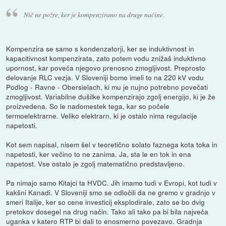
Nič ne požre, ker je kompenzirano na druge načine.
Kompenzira se samo s kondenzatorji, ker se induktivnost in
kapacitivnost kompenzirata, zato potem vodu znižaš induktivno
upornost, kar poveča njegovo prenosno zmogljivost. Preprosto
delovanje RLC vezja. V Sloveniji bomo imeli to na 220 kV vodu
Podlog - Ravne - Obersielach, ki mu je nujno potrebno povečati
zmogljivost. Variabilne dušilke kompenzirajo zgolj energijo, ki je že
proizvedena. So le nadomestek tega, kar so počele
termoelektrarne. Veliko elektrarn, ki je ostalo nima regulacije
napetosti.
Kot sem napisal, nisem šel v teoretično solato faznega kota toka in
napetosti, ker večino to ne zanima. Ja, sta le en tok in ena
napetost. Vse ostalo je zgolj matematično predstavljeno.
Pa nimajo samo Kitajci ta HVDC. Jih imamo tudi v Evropi, kot tudi v
kakšni Kanadi. V Sloveniji smo se odločili da ne gremo v gradnjo v
smeri Italije, ker so cene investicij eksplodirale, zato se bo dvig
pretokov dosegel na drug način. Tako ali tako pa bi bila največa
uganka v katero RTP bi dali to enosmerno povezavo. Gradnja