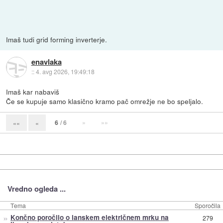
Imaš tudi grid forming inverterje.
enavlaka
::
4. avg 2026, 19:49:18
Imaš kar nabaviš
Če se kupuje samo klasično kramo pač omrežje ne bo speljalo.
6
/ 6
»
»»
««
«
Vredno ogleda ...
Tema
Sporočila
»
Končno poročilo o lanskem električnem mrku na
279