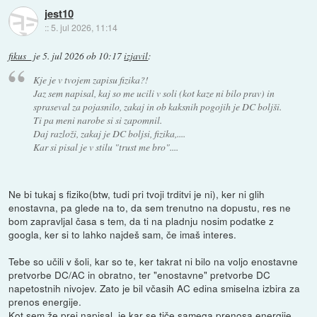
jest10
::
5. jul 2026, 11:14
fikus_
je
5. jul 2026 ob 10:17
izjavil
:
Kje je v tvojem zapisu fizika?!
Jaz sem napisal, kaj so me ucili v soli (kot kaze ni bilo prav) in
spraseval za pojasnilo, zakaj in ob kaksnih pogojih je DC boljši.
Ti pa meni narobe si si zapomnil.
Daj razloži, zakaj je DC boljsi, fizika,....
Kar si pisal je v stilu "trust me bro"....
Ne bi tukaj s fiziko(btw, tudi pri tvoji trditvi je ni), ker ni glih
enostavna, pa glede na to, da sem trenutno na dopustu, res ne
bom zapravljal časa s tem, da ti na pladnju nosim podatke z
googla, ker si to lahko najdeš sam, če imaš interes.
Tebe so učili v šoli, kar so te, ker takrat ni bilo na voljo enostavne
pretvorbe DC/AC in obratno, ter "enostavne" pretvorbe DC
napetostnih nivojev. Zato je bil včasih AC edina smiselna izbira za
prenos energije.
Kot sem že prej napisal, je kar se tiče samega prenosa energije,