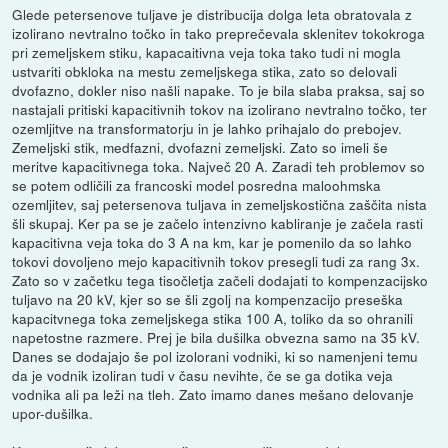
Glede petersenove tuljave je distribucija dolga leta obratovala z
izolirano nevtralno točko in tako preprečevala sklenitev tokokroga
pri zemeljskem stiku, kapacaitivna veja toka tako tudi ni mogla
ustvariti obkloka na mestu zemeljskega stika, zato so delovali
dvofazno, dokler niso našli napake. To je bila slaba praksa, saj so
nastajali pritiski kapacitivnih tokov na izolirano nevtralno točko, ter
ozemljitve na transformatorju in je lahko prihajalo do prebojev.
Zemeljski stik, medfazni, dvofazni zemeljski. Zato so imeli še
meritve kapacitivnega toka. Največ 20 A. Zaradi teh problemov so
se potem odličili za francoski model posredna maloohmska
ozemljitev, saj petersenova tuljava in zemeljskostična zaščita nista
šli skupaj. Ker pa se je začelo intenzivno kabliranje je začela rasti
kapacitivna veja toka do 3 A na km, kar je pomenilo da so lahko
tokovi dovoljeno mejo kapacitivnih tokov presegli tudi za rang 3x.
Zato so v začetku tega tisočletja začeli dodajati to kompenzacijsko
tuljavo na 20 kV, kjer so se šli zgolj na kompenzacijo preseška
kapacitvnega toka zemeljskega stika 100 A, toliko da so ohranili
napetostne razmere. Prej je bila dušilka obvezna samo na 35 kV.
Danes se dodajajo še pol izolorani vodniki, ki so namenjeni temu
da je vodnik izoliran tudi v času nevihte, če se ga dotika veja
vodnika ali pa leži na tleh. Zato imamo danes mešano delovanje
upor-dušilka.