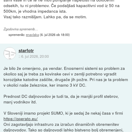
odsekih, tu ni problemov. Če podaljšaš kapacitivni vod iz 50 na
500km, je vhodna impedanca ista.
Vsaj tako razmišljam. Lahko pa, da se motim.
Zgodovina sprememb…
spremenilo:
enavlaka
(
6. jul 2026 ob 18:00
)
starfotr
::
6. jul 2026, 20:00
Je bilo že omenjeno, pa vendar. Enosmerni sistemi so problem za
okolico saj je treba za kovinske cevi v zemlji potrebno vgradit
korozijske katodne zaščite, drugače jih požre. Pri nas je ta problem
v okolici naše železnice, ker imamo 3 kV DC.
Prednost DC daljnovodov je tudi ta, da je manjši profil stebrov,
manj vodnikov itd.
V Sloveniji imamo projekt SUMO, ki je sedaj že nekaj časa v firmi
https://operato.eu/
Oni zagotavljajo infrastruro za izračun dinamičnih obremenitev
daljnovodov. Tako so daljnovodi lahko bistveno bolj obremenjeni,