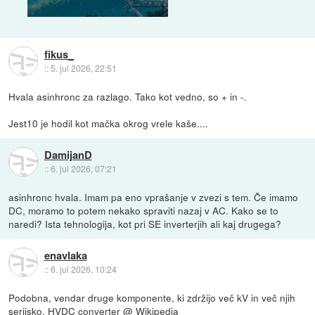
fikus_
::
5. jul 2026, 22:51
Hvala asinhronc za razlago. Tako kot vedno, so + in -.
Jest10 je hodil kot mačka okrog vrele kaše....
DamijanD
::
6. jul 2026, 07:21
asinhronc hvala. Imam pa eno vprašanje v zvezi s tem. Če imamo
DC, moramo to potem nekako spraviti nazaj v AC. Kako se to
naredi? Ista tehnologija, kot pri SE inverterjih ali kaj drugega?
enavlaka
::
6. jul 2026, 10:24
Podobna, vendar druge komponente, ki zdržijo več kV in več njih
serijsko.
HVDC converter @ Wikipedia