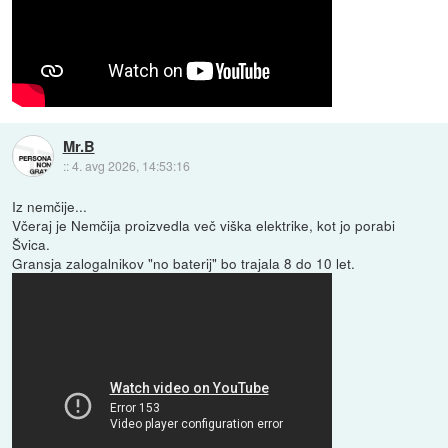
Mr.B
::
4. avg 2026, 14:53:16
Iz nemčije...
Včeraj je Nemčija proizvedla več viška elektrike, kot jo porabi
Švica.
Gransja zalogalnikov "no baterij" bo trajala 8 do 10 let.