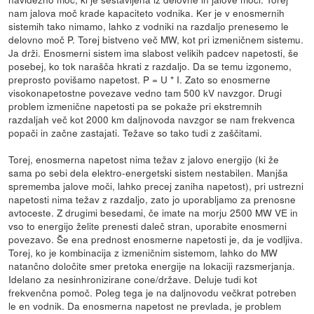
nam jalova moč krade kapaciteto vodnika. Ker je v enosmernih
sistemih tako nimamo, lahko z vodniki na razdaljo prenesemo le
delovno moč P. Torej bistveno več MW, kot pri izmeničnem sistemu.
Ja drži. Enosmerni sistem ima slabost velikih padcev napetosti, še
posebej, ko tok narašča hkrati z razdaljo. Da se temu izgonemo,
preprosto povišamo napetost. P = U * I. Zato so enosmerne
visokonapetostne povezave vedno tam 500 kV navzgor. Drugi
problem izmenične napetosti pa se pokaže pri ekstremnih
razdaljah več kot 2000 km daljnovoda navzgor se nam frekvenca
popači in začne zastajati. Težave so tako tudi z zaščitami.
Torej, enosmerna napetost nima težav z jalovo energijo (ki že
sama po sebi dela elektro-energetski sistem nestabilen. Manjša
sprememba jalove moči, lahko precej zaniha napetost), pri ustrezni
napetosti nima težav z razdaljo, zato jo uporabljamo za prenosne
avtoceste. Z drugimi besedami, če imate na morju 2500 MW VE in
vso to energijo želite prenesti daleč stran, uporabite enosmerni
povezavo. Še ena prednost enosmerne napetosti je, da je vodljiva.
Torej, ko je kombinacija z izmeničnim sistemom, lahko do MW
natančno določite smer pretoka energije na lokaciji razsmerjanja.
Idelano za nesinhronizirane cone/države. Deluje tudi kot
frekvenčna pomoč. Poleg tega je na daljnovodu večkrat potreben
le en vodnik. Da enosmerna napetost ne prevlada, je problem