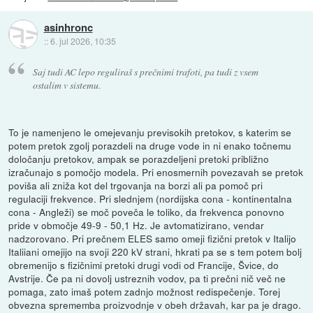
asinhronc
::
6. jul 2026, 10:35
Saj tudi AC lepo reguliraš s prečnimi trafoti, pa tudi z vsem
ostalim v sistemu.
To je namenjeno le omejevanju previsokih pretokov, s katerim se
potem pretok zgolj porazdeli na druge vode in ni enako točnemu
določanju pretokov, ampak se porazdeljeni pretoki približno
izračunajo s pomočjo modela. Pri enosmernih povezavah se pretok
poviša ali zniža kot del trgovanja na borzi ali pa pomoč pri
regulaciji frekvence. Pri slednjem (nordijska cona - kontinentalna
cona - Angleži) se moč poveča le toliko, da frekvenca ponovno
pride v območje 49-9 - 50,1 Hz. Je avtomatizirano, vendar
nadzorovano. Pri prečnem ELES samo omeji fizični pretok v Italijo
Italiiani omejijo na svoji 220 kV strani, hkrati pa se s tem potem bolj
obremenijo s fizičnimi pretoki drugi vodi od Francije, Švice, do
Avstrije. Če pa ni dovolj ustreznih vodov, pa ti prečni nič več ne
pomaga, zato imaš potem zadnjo možnost redispečenje. Torej
obvezna sprememba proizvodnje v obeh državah, kar pa je drago.