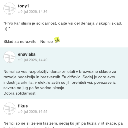
tony1
::
9. jul 2026, 14:36
"Prvo kar slišim je solidarnost, dajte vsi del denarja v skupni sklad.
:)) "
Sklad za nerazvite - Nemce
enavlaka
::
9. jul 2026, 14:40
Nemci so ves razpoložljivi denar zmetali v brezvezne sklade za
razvoje podeželja in brezveznih Eu državic. Sedaj je core avto
industrija crknila, v elektro avtih so jih prehiteli vsi, povezave iz
severa na jug pa še vedno nimajo.
Dobra solidarnost
fikus_
::
9. jul 2026, 16:55
Nemci so se šli zeleni fašizem, sedaj ko jim pa kuzla v rit skače, pa