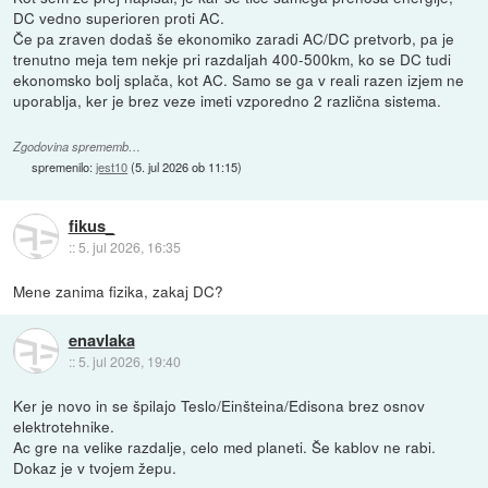
DC vedno superioren proti AC.
Če pa zraven dodaš še ekonomiko zaradi AC/DC pretvorb, pa je
trenutno meja tem nekje pri razdaljah 400-500km, ko se DC tudi
ekonomsko bolj splača, kot AC. Samo se ga v reali razen izjem ne
uporablja, ker je brez veze imeti vzporedno 2 različna sistema.
Zgodovina sprememb…
spremenilo:
jest10
(
5. jul 2026 ob 11:15
)
fikus_
::
5. jul 2026, 16:35
Mene zanima fizika, zakaj DC?
enavlaka
::
5. jul 2026, 19:40
Ker je novo in se špilajo Teslo/Einšteina/Edisona brez osnov
elektrotehnike.
Ac gre na velike razdalje, celo med planeti. Še kablov ne rabi.
Dokaz je v tvojem žepu.