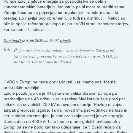
Kompenzacija jalove energije za gospodijstva se dela s
kondenzatorskimi baterijami, industrija pa si mora to urediti sama.
Zadnje čase pa se pojavljajo še regulacijski transformatorji, ki
preklaplajo navitja pod obremenitvijo tudi na distribuciji. Nekoč so
bile le opcije ročnega preklopa ali pa na VN strani transformatorjev,
ker so tam nižji tokovi.
DamijanD
je
6. jul 2026 ob 10:51
izjavil
:
Če je v principu enaka zadeva - samo bolj močna. Zakaj je pri
SE inverterjih problem, ker ni zadaj vrteče se mase pri HVDC pa
ne? Kar se tiče robustnosti EES tiče.
HVDC v Evropi ne more prevladovati, ker imamo vozlišča na
prekratkih razdaljah.
Ljudje pozabljajo da je Kitajska ena velika država, Evropa pa
razdrobljena na 46 držav, kjer je recimo Madžarska šele pred par
leti ukinila sovjetskih 750 kV na svojem ozemlju. Razlog ni vojna,
ampak preprosto izgube. Ta daljnovod ima pet vodnikov na fazo in
ker je slabo obremenjen, je sam proizvajal precej jalove energije.
Danes dela na 400 kV. Tiste teorije o energetskih avtocestah v
Evropi pa še ne bodo kar tako udejanjeje, če ti Švedi rečejo da
dokler se Nemčija trgovalno ne razdeli, novega kabla ne bo. Poleg