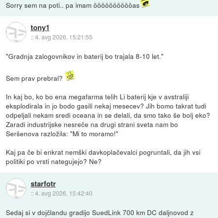
Sorry sem na poti.. pa imam ööööööööööas
tony1
::
4. avg 2026, 15:21:55
"Gradnja zalogovnikov in baterij bo trajala 8-10 let."
Sem prav prebral?
In kaj bo, ko bo ena megafarma telih Li baterij kje v avstraliji
eksplodirala in jo bodo gasili nekaj mesecev? Jih bomo takrat tudi
odpeljali nekam sredi oceana in se delali, da smo tako še bolj eko?
Zaradi industrijske nesreče na drugi strani sveta nam bo
Seršenova razložila: "Mi to moramo!"
Kaj pa če bi enkrat nemški davkoplačevalci pogruntali, da jih vsi
politiki po vrsti nategujejo? Ne?
starfotr
::
4. avg 2026, 15:42:40
Sedaj si v dojčlandu gradijo SuedLink 700 km DC daljnovod z