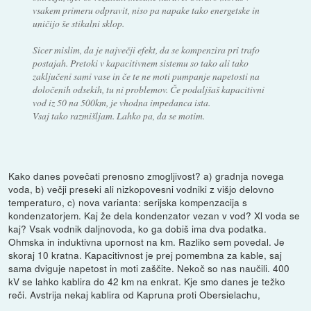
vsakem primeru odpravit, niso pa napake tako energetske in
uničijo še stikalni sklop.
Sicer mislim, da je največji efekt, da se kompenzira pri trafo
postajah. Pretoki v kapacitivnem sistemu so tako ali tako
zaključeni sami vase in če te ne moti pumpanje napetosti na
določenih odsekih, tu ni problemov. Če podaljšaš kapacitivni
vod iz 50 na 500km, je vhodna impedanca ista.
Vsaj tako razmišljam. Lahko pa, da se motim.
Kako danes povečati prenosno zmogljivost? a) gradnja novega
voda, b) večji preseki ali nizkopovesni vodniki z višjo delovno
temperaturo, c) nova varianta: serijska kompenzacija s
kondenzatorjem. Kaj že dela kondenzator vezan v vod? Xl voda se
kaj? Vsak vodnik daljnovoda, ko ga dobiš ima dva podatka.
Ohmska in induktivna upornost na km. Razliko sem povedal. Je
skoraj 10 kratna. Kapacitivnost je prej pomembna za kable, saj
sama dviguje napetost in moti zaščite. Nekoč so nas naučili. 400
kV se lahko kablira do 42 km na enkrat. Kje smo danes je težko
reči. Avstrija nekaj kablira od Kapruna proti Obersielachu,