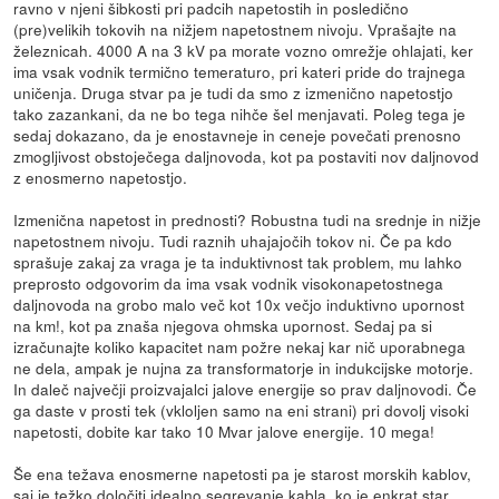
ravno v njeni šibkosti pri padcih napetostih in posledično
(pre)velikih tokovih na nižjem napetostnem nivoju. Vprašajte na
železnicah. 4000 A na 3 kV pa morate vozno omrežje ohlajati, ker
ima vsak vodnik termično temeraturo, pri kateri pride do trajnega
uničenja. Druga stvar pa je tudi da smo z izmenično napetostjo
tako zazankani, da ne bo tega nihče šel menjavati. Poleg tega je
sedaj dokazano, da je enostavneje in ceneje povečati prenosno
zmogljivost obstoječega daljnovoda, kot pa postaviti nov daljnovod
z enosmerno napetostjo.
Izmenična napetost in prednosti? Robustna tudi na srednje in nižje
napetostnem nivoju. Tudi raznih uhajajočih tokov ni. Če pa kdo
sprašuje zakaj za vraga je ta induktivnost tak problem, mu lahko
preprosto odgovorim da ima vsak vodnik visokonapetostnega
daljnovoda na grobo malo več kot 10x večjo induktivno upornost
na km!, kot pa znaša njegova ohmska upornost. Sedaj pa si
izračunajte koliko kapacitet nam požre nekaj kar nič uporabnega
ne dela, ampak je nujna za transformatorje in indukcijske motorje.
In daleč največji proizvajalci jalove energije so prav daljnovodi. Če
ga daste v prosti tek (vkloljen samo na eni strani) pri dovolj visoki
napetosti, dobite kar tako 10 Mvar jalove energije. 10 mega!
Še ena težava enosmerne napetosti pa je starost morskih kablov,
saj je težko določiti idealno segrevanje kabla, ko je enkrat star.