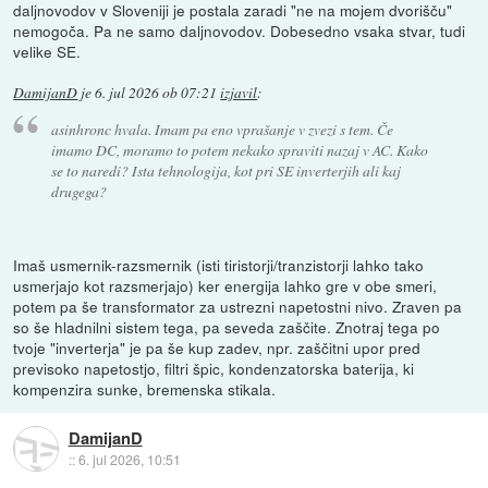
daljnovodov v Sloveniji je postala zaradi "ne na mojem dvorišču"
nemogoča. Pa ne samo daljnovodov. Dobesedno vsaka stvar, tudi
velike SE.
DamijanD
je
6. jul 2026 ob 07:21
izjavil
:
asinhronc hvala. Imam pa eno vprašanje v zvezi s tem. Če
imamo DC, moramo to potem nekako spraviti nazaj v AC. Kako
se to naredi? Ista tehnologija, kot pri SE inverterjih ali kaj
drugega?
Imaš usmernik-razsmernik (isti tiristorji/tranzistorji lahko tako
usmerjajo kot razsmerjajo) ker energija lahko gre v obe smeri,
potem pa še transformator za ustrezni napetostni nivo. Zraven pa
so še hladnilni sistem tega, pa seveda zaščite. Znotraj tega po
tvoje "inverterja" je pa še kup zadev, npr. zaščitni upor pred
previsoko napetostjo, filtri špic, kondenzatorska baterija, ki
kompenzira sunke, bremenska stikala.
DamijanD
::
6. jul 2026, 10:51