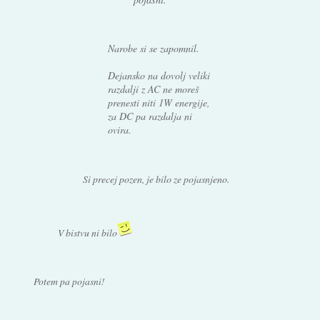
Narobe si se zapomnil.
Dejansko na dovolj veliki
razdalji z AC ne moreš
prenesti niti 1W energije,
za DC pa razdalja ni
ovira.
Si precej pozen, je bilo ze pojasnjeno.
V bistvu ni bilo
Potem pa pojasni!