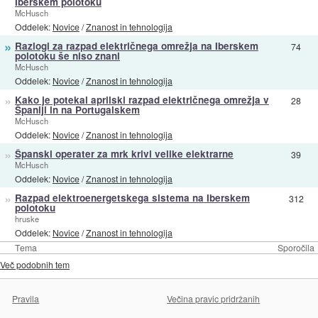
Iberskem polotoku
McHusch
Oddelek:
Novice
/
Znanost in tehnologija
»
Razlogi za razpad električnega omrežja na Iberskem
74
polotoku še niso znani
McHusch
Oddelek:
Novice
/
Znanost in tehnologija
»
Kako je potekal aprilski razpad električnega omrežja v
28
Španiji in na Portugalskem
McHusch
Oddelek:
Novice
/
Znanost in tehnologija
»
Španski operater za mrk krivi velike elektrarne
39
McHusch
Oddelek:
Novice
/
Znanost in tehnologija
»
Razpad elektroenergetskega sistema na Iberskem
312
polotoku
hruske
Oddelek:
Novice
/
Znanost in tehnologija
Tema
Sporočila
Več podobnih tem
Pravila
Večina pravic pridržanih