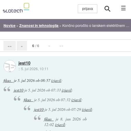
☰
Novice
»
Znanost in tehnologija
»
Končno poročilo o lanskem električnem mrku na Iberskem polotoku
6
/ 6
»
»»
««
«
jest10
::
5. jul 2026, 10:11
fikus_
je
5. jul 2026 ob 08:57
izjavil
:
jest10
je
5. jul 2026 ob 07:33
izjavil
:
fikus_
je
5. jul 2026 ob 07:32
izjavil
:
jest10
je
5. jul 2026 ob 07:29
izjavil
:
fikus_
je
8. jun 2026 ob
12:02
izjavil
: