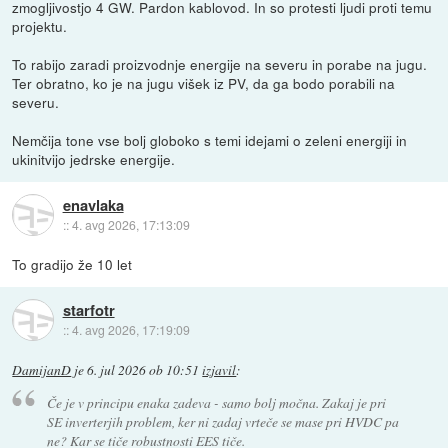
zmogljivostjo 4 GW. Pardon kablovod. In so protesti ljudi proti temu
projektu.
To rabijo zaradi proizvodnje energije na severu in porabe na jugu.
Ter obratno, ko je na jugu višek iz PV, da ga bodo porabili na
severu.
Nemčija tone vse bolj globoko s temi idejami o zeleni energiji in
ukinitvijo jedrske energije.
enavlaka
::
4. avg 2026, 17:13:09
To gradijo že 10 let
starfotr
::
4. avg 2026, 17:19:09
DamijanD
je
6. jul 2026 ob 10:51
izjavil
:
Če je v principu enaka zadeva - samo bolj močna. Zakaj je pri
SE inverterjih problem, ker ni zadaj vrteče se mase pri HVDC pa
ne? Kar se tiče robustnosti EES tiče.