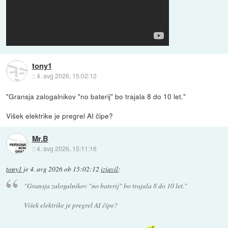
tony1
::
4. avg 2026, 15:02:12
"Gransja zalogalnikov "no baterij" bo trajala 8 do 10 let."
Višek elektrike je pregrel AI čipe?
Mr.B
::
4. avg 2026, 15:11:16
tony1
je
4. avg 2026 ob 15:02:12
izjavil
:
"Gransja zalogalnikov "no baterij" bo trajala 8 do 10 let."
Višek elektrike je pregrel AI čipe?