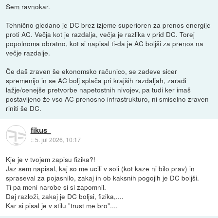
Sem ravnokar.
Tehnično gledano je DC brez izjeme superioren za prenos energije
proti AC. Večja kot je razdalja, večja je razlika v prid DC. Torej
popolnoma obratno, kot si napisal ti-da je AC boljši za prenos na
večje razdalje.
Če daš zraven še ekonomsko računico, se zadeve sicer
spremenijo in se AC bolj splača pri krajših razdaljah, zaradi
lažje/cenejše pretvorbe napetostnih nivojev, pa tudi ker imaš
postavljeno že vso AC prenosno infrastrukturo, ni smiselno zraven
riniti še DC.
fikus_
::
5. jul 2026, 10:17
Kje je v tvojem zapisu fizika?!
Jaz sem napisal, kaj so me ucili v soli (kot kaze ni bilo prav) in
spraseval za pojasnilo, zakaj in ob kaksnih pogojih je DC boljši.
Ti pa meni narobe si si zapomnil.
Daj razloži, zakaj je DC boljsi, fizika,....
Kar si pisal je v stilu "trust me bro"....