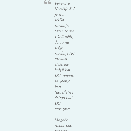
Povezave
Nemčije S-J
je izziv
velika
razdalja.
Sicer so me
v šoli učili,
da so na
večje
razdalje AC
prenosi
elektrike
boljši kot
DC, ampak
se zadnja
leta
(desetletje)
delajo tudi
DC
povezave.
Mogoče
Asinhronc
pojasni.