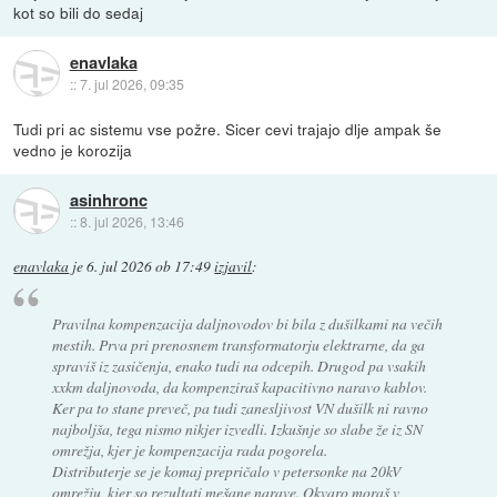
kot so bili do sedaj
enavlaka
::
7. jul 2026, 09:35
Tudi pri ac sistemu vse požre. Sicer cevi trajajo dlje ampak še
vedno je korozija
asinhronc
::
8. jul 2026, 13:46
enavlaka
je
6. jul 2026 ob 17:49
izjavil
:
Pravilna kompenzacija daljnovodov bi bila z dušilkami na večih
mestih. Prva pri prenosnem transformatorju elektrarne, da ga
spraviš iz zasičenja, enako tudi na odcepih. Drugod pa vsakih
xxkm daljnovoda, da kompenziraš kapacitivno naravo kablov.
Ker pa to stane preveč, pa tudi zanesljivost VN dušilk ni ravno
najboljša, tega nismo nikjer izvedli. Izkušnje so slabe že iz SN
omrežja, kjer je kompenzacija rada pogorela.
Distributerje se je komaj prepričalo v petersonke na 20kV
omrežju, kjer so rezultati mešane narave. Okvaro moraš v