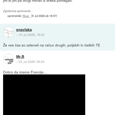
jim bi jim pa drugi morali iz dreka pomagati.
Zgodovina sprememb…
spremenilo:
fikus_
(
9. jul 2026 ob 16:57
)
enavlaka
::
10. jul 2026, 19:43
Že ves čas so zeleneli na račun drugih, poljskih in čeških TE
Mr.B
::
23. jul 2026, 09:24
Dobro da imamo Francijo...