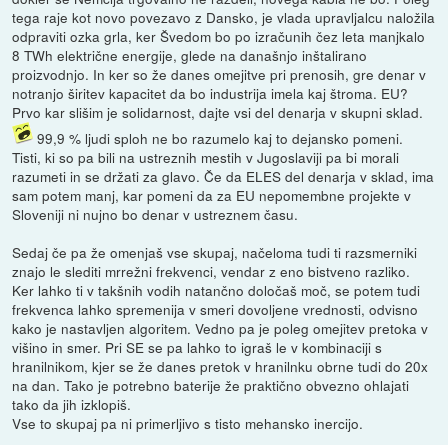
tega raje kot novo povezavo z Dansko, je vlada upravljalcu naložila
odpraviti ozka grla, ker Švedom bo po izračunih čez leta manjkalo
8 TWh električne energije, glede na današnjo inštalirano
proizvodnjo. In ker so že danes omejitve pri prenosih, gre denar v
notranjo širitev kapacitet da bo industrija imela kaj štroma. EU?
Prvo kar slišim je solidarnost, dajte vsi del denarja v skupni sklad.
99,9 % ljudi sploh ne bo razumelo kaj to dejansko pomeni.
Tisti, ki so pa bili na ustreznih mestih v Jugoslaviji pa bi morali
razumeti in se držati za glavo. Če da ELES del denarja v sklad, ima
sam potem manj, kar pomeni da za EU nepomembne projekte v
Sloveniji ni nujno bo denar v ustreznem času.
Sedaj če pa že omenjaš vse skupaj, načeloma tudi ti razsmerniki
znajo le slediti mrrežni frekvenci, vendar z eno bistveno razliko.
Ker lahko ti v takšnih vodih natančno določaš moč, se potem tudi
frekvenca lahko spremenija v smeri dovoljene vrednosti, odvisno
kako je nastavljen algoritem. Vedno pa je poleg omejitev pretoka v
višino in smer. Pri SE se pa lahko to igraš le v kombinaciji s
hranilnikom, kjer se že danes pretok v hranilnku obrne tudi do 20x
na dan. Tako je potrebno baterije že praktično obvezno ohlajati
tako da jih izklopiš.
Vse to skupaj pa ni primerljivo s tisto mehansko inercijo.