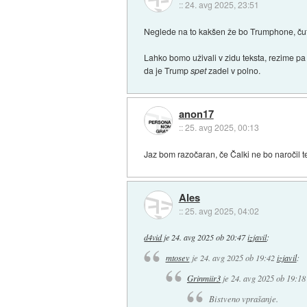
::
24. avg 2025, 23:51
Neglede na to kakšen že bo Trumphone, čuti
Lahko bomo uživali v zidu teksta, rezime pa 
da je Trump
spet
zadel v polno.
anon17
::
25. avg 2025, 00:13
Jaz bom razočaran, če Čalki ne bo naročil te
Ales
::
25. avg 2025, 04:02
d4vid
je
24. avg 2025 ob 20:47
izjavil
:
mtosev
je
24. avg 2025 ob 19:42
izjavil
:
Grinmiir3
je
24. avg 2025 ob 19:18
Bistveno vprašanje.