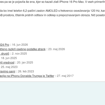
 vmes pa se je pojavila še ena, kjer so kazali zlati iPhone 16 Pro Max. V vseh primerih 
 da bo imel telefon 6,2-palčni zaslon AMOLED s frekvenco osveževanja 120 Hz, kam
GB prostora, čitalnik prstnih odtisov in odklep s prepoznavanjem obraza. Nič posebn
U24 Pro
::
16. jun 2026
ščeno razkril osebne podatke strank
::
23. maj 2026
 drugič
::
2. nov 2025
:
18. jun 2025
il vrednost
::
20. jan 2025
:
25. maj 2023
pravimo sami
::
26. feb 2023
ikacija na iPhonu Donalda Trumpa je Twitter
::
27. maj 2017