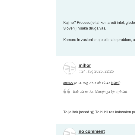
Kaj ne? Procesorje lahko naredi intel, gled
Sloveniji vsaka druga vas.
Kamere in zasloni znajo bit malo problem, 
mihor
::
24. avg 2025, 22:25
mtosev
je
24. avg 2025 ob 19:42
izjavil
:
Itak, da ne bo. Nimajo ga kje izdelati.
To je itak jasno! :))) To bi bil res kolosal
no comment