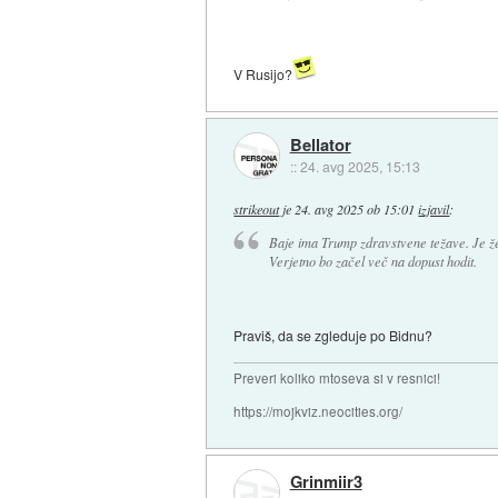
V Rusijo?
Bellator
::
24. avg 2025, 15:13
strikeout
je
24. avg 2025 ob 15:01
izjavil
:
Baje ima Trump zdravstvene težave. Je že 
Verjetno bo začel več na dopust hodit.
Praviš, da se zgleduje po Bidnu?
Preveri koliko mtoseva si v resnici!
https://mojkviz.neocities.org/
Grinmiir3