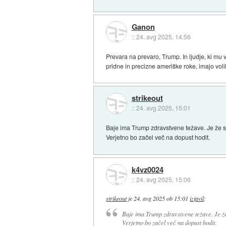
Ganon
::
24. avg 2025, 14:56
Prevara na prevaro, Trump. In ljudje, ki mu 
pridne in precizne ameriške roke, imajo vol
strikeout
::
24. avg 2025, 15:01
Baje ima Trump zdravstvene težave. Je že st
Verjetno bo začel več na dopust hodit.
k4vz0024
::
24. avg 2025, 15:06
strikeout
je
24. avg 2025 ob 15:01
izjavil
:
Baje ima Trump zdravstvene težave. Je že 
Verjetno bo začel več na dopust hodit.