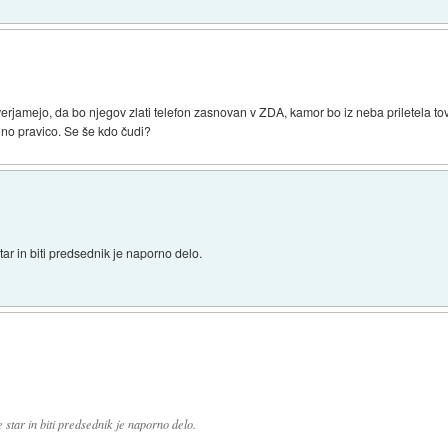
verjamejo, da bo njegov zlati telefon zasnovan v ZDA, kamor bo iz neba priletela tov
ilno pravico. Se še kdo čudi?
ar in biti predsednik je naporno delo.
star in biti predsednik je naporno delo.