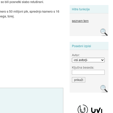
so bili posnetki slabo retuširani.
Hitre funkcije
ero s 50 milijoni pik, sprednjo kamero s 16
ega, torej.
seznam tem
Posebni izpisi
Avtor:
Ključna beseda: