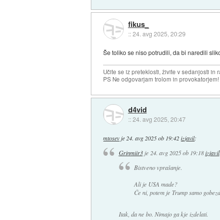
fikus_
::
24. avg 2025, 20:29
Še toliko se niso potrudili, da bi naredili sli
Učite se iz preteklosti, živite v sedanjosti in 
PS Ne odgovarjam trolom in provokatorjem!
d4vid
::
24. avg 2025, 20:47
mtosev
je
24. avg 2025 ob 19:42
izjavil
:
Grinmiir3
je
24. avg 2025 ob 19:18
izjavil
Bistveno vprašanje.
Ali je USA made?
Če ni, potem je Trump samo gobezd
Itak, da ne bo. Nimajo ga kje izdelati.