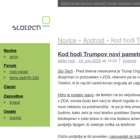
Spletne strani začele streči oglase za agente
Novice
»
Android
»
Kod hodi T
Novice
Kod hodi Trumpov novi pametn
arhiv
Matej Huš
::
24. avg 2025
ob 14:26
Android
Forum
Slo-Tech
- Pred dvema mesecema je Trump Organiza
mali oglasi
dizajniran in proizveden v ZDA, obenem pa so na
teme zadnjih 24h
Telefon, ki bi naj bil nared konec avgusta ali na
Članki
Hitro je postalo jasno
, da telefon ne bo vključev
Zaposlitve
v ZDA, morda bodo tam nanj le vtisnili logotip in
brskaj
novo reklamo za prednaročila - ki pa je bila vme
Ostalo
čudimo, kako zelo je novi telefon podoben Sams
pravila
fotošopiran v zlato bravo in da ima dodano ameri
podjetja Spigen, ki izdeluje ovitke za telefone!
Odziv podjetja je bil poveden,
napovedali so to