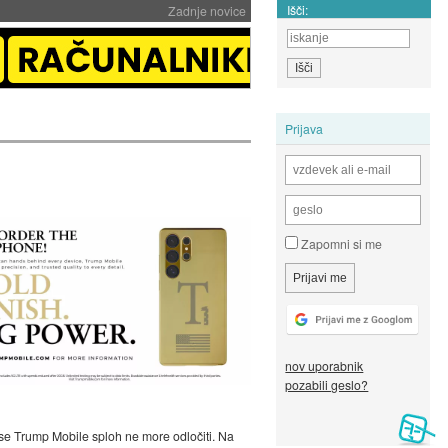
Išči:
Zadnje novice
Prijava
Zapomni si me
nov uporabnik
pozabili geslo?
i se Trump Mobile sploh ne more odločiti. Na