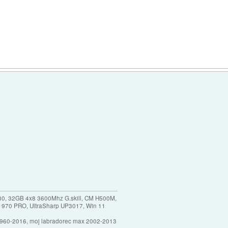
30, 32GB 4x8 3600Mhz G.skill, CM H500M,
 970 PRO, UltraSharp UP3017, Win 11
1960-2016, moj labradorec max 2002-2013