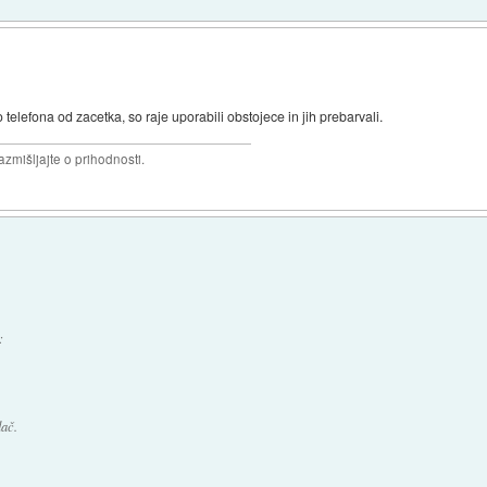
ko telefona od zacetka, so raje uporabili obstojece in jih prebarvali.
razmišljajte o prihodnosti.
:
ač.