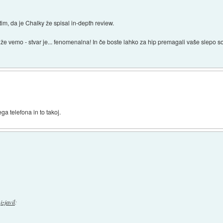
m, da je Chalky že spisal in-depth review.
že vemo - stvar je... fenomenalna! In če boste lahko za hip premagali vaše slepo sovr
ga telefona in to takoj.
izjavil
: