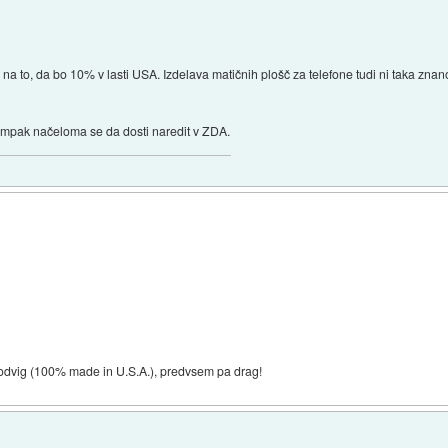
e na to, da bo 10% v lasti USA. Izdelava matičnih plošč za telefone tudi ni taka zn
ampak načeloma se da dosti naredit v ZDA.
en podvig (100% made in U.S.A.), predvsem pa drag!