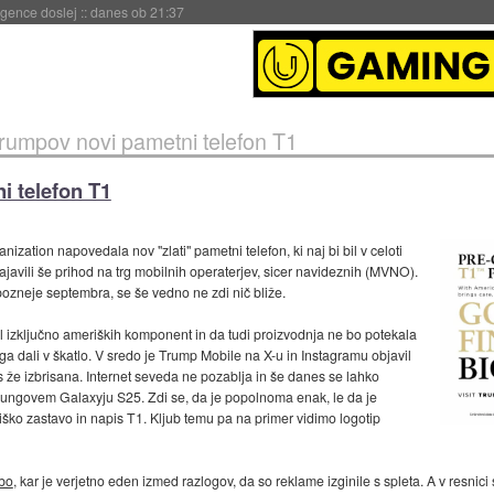
 umetne inteligence
::
danes ob 21:23
rumpov novi pametni telefon T1
i telefon T1
tion napovedala nov "zlati" pametni telefon, ki naj bi bil v celoti
javili še prihod na trg mobilnih operaterjev, sicer navideznih (MVNO).
jpozneje septembra, se še vedno ne zdi nič bliže.
al izključno ameriških komponent in da tudi proizvodnja ne bo potekala
 ga dali v škatlo. V sredo je Trump Mobile na X-u in Instagramu objavil
s že izbrisana. Internet seveda ne pozablja in še danes se lahko
ungovem Galaxyju S25. Zdi se, da je popolnoma enak, le da je
ško zastavo in napis T1. Kljub temu pa na primer vidimo logotip
žbo
, kar je verjetno eden izmed razlogov, da so reklame izginile s spleta. A v resnic