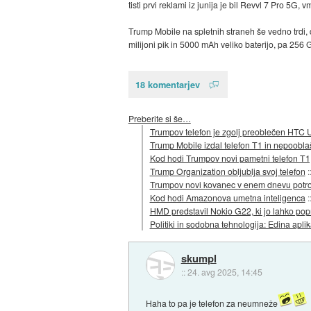
tisti prvi reklami iz junija je bil Revvl 7 Pro 5G,
Trump Mobile na spletnih straneh še vedno trdi,
milijoni pik in 5000 mAh veliko baterijo, pa 256 
18 komentarjev
Preberite si še…
Trumpov telefon je zgolj preoblečen HTC 
Trump Mobile izdal telefon T1 in nepoobla
Kod hodi Trumpov novi pametni telefon T1,
Trump Organization obljublja svoj telefon
:
Trumpov novi kovanec v enem dnevu potroj
Kod hodi Amazonova umetna inteligenca
:
HMD predstavil Nokio G22, ki jo lahko po
Politiki in sodobna tehnologija: Edina apl
skumpl
::
24. avg 2025, 14:45
Haha to pa je telefon za neumneže