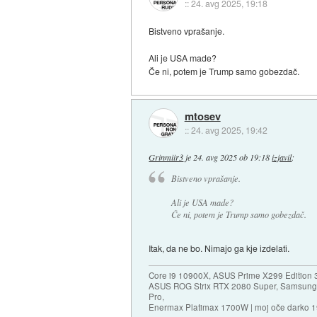
::
24. avg 2025, 19:18
Bistveno vprašanje.
Ali je USA made?
Če ni, potem je Trump samo gobezdač.
mtosev
::
24. avg 2025, 19:42
Grinmiir3
je
24. avg 2025 ob 19:18
izjavil
:
Bistveno vprašanje.
Ali je USA made?
Če ni, potem je Trump samo gobezdač.
Itak, da ne bo. Nimajo ga kje izdelati.
Core i9 10900X, ASUS Prime X299 Edition 
ASUS ROG Strix RTX 2080 Super, Samsung
Pro,
Enermax Platimax 1700W | moj oče darko 