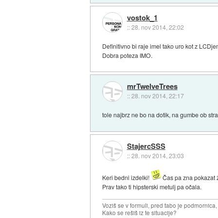
vostok_1
::
28. nov 2014, 22:02
Definitivno bi raje imel tako uro kot z LCDj
Dobra poteza IMO.
mrTwelveTrees
::
28. nov 2014, 22:17
tole najbrz ne bo na dotik, na gumbe ob stra
StajercSSS
::
28. nov 2014, 23:03
Keri bedni izdelki!
Čas pa zna pokazat že
Prav tako ti hipsterski metulj pa očala.
Voziš se v formuli, pred tabo je podmornica,
Kako se rešiš iz te situacije?