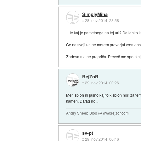
SimplyMiha
::
28. nov 2014, 23:58
... le kaj je pametnega na tej uri? Da lahko
Če na svoji uri ne morem preverjat vremensk
Zadeva me ne prepriča. Preveč me spominja na
RejZoR
::
29. nov 2014, 00:26
Men sploh ni jasno kaj folk sploh nori za te
kamen. Dafaq no...
Angry Sheep Blog @ www.rejzor.com
sv-pt
::
29. nov 2014, 00:46