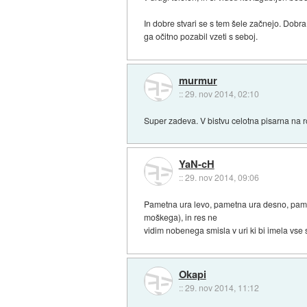
In dobre stvari se s tem šele začnejo. Dobra
ga očitno pozabil vzeti s seboj.
murmur
::
29. nov 2014, 02:10
Super zadeva. V bistvu celotna pisarna na r
YaN-cH
::
29. nov 2014, 09:06
Pametna ura levo, pametna ura desno, pametn
moškega), in res ne
vidim nobenega smisla v uri ki bi imela vse
Okapi
::
29. nov 2014, 11:12