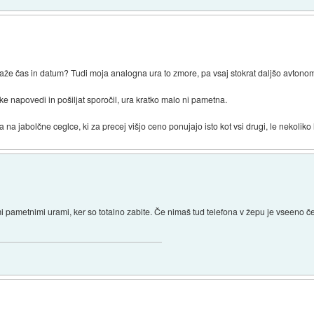
 kaže čas in datum? Tudi moja analogna ura to zmore, pa vsaj stokrat daljšo avtonom
e napovedi in pošiljat sporočil, ura kratko malo ni pametna.
 jabolčne ceglce, ki za precej višjo ceno ponujajo isto kot vsi drugi, le nekoliko 
mi pametnimi urami, ker so totalno zabite. Če nimaš tud telefona v žepu je vseeno če