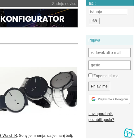
Išči:
Zadnje novice
Prijava
Zapomni si me
nov uporabnik
pozabili geslo?
G Watch R
. Sony je mnenja, da je manj bolj,