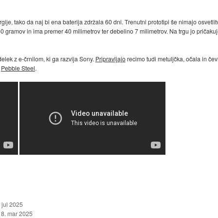
je, tako da naj bi ena baterija zdržala 60 dni. Trenutni prototipi še nimajo osvetlit
 50 gramov in ima premer 40 milimetrov ter debelino 7 milimetrov. Na trgu jo pričak
lek z e-črnilom, ki ga razvija Sony.
Pripravljajo
recimo tudi metuljčka, očala in čev
t
Pebble Steel
.
 jul 2025
18. mar 2025