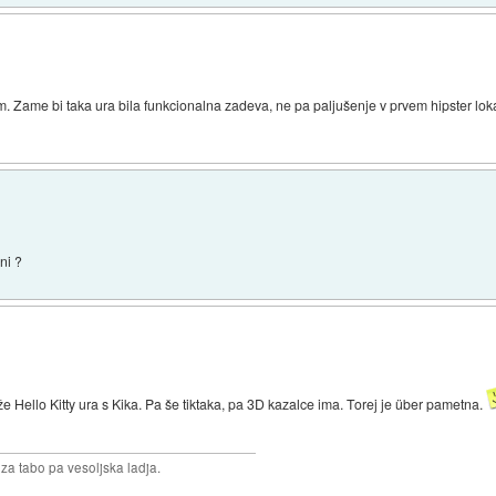
em. Zame bi taka ura bila funkcionalna zadeva, ne pa paljušenje v prvem hipster lok
ni ?
 Hello Kitty ura s Kika. Pa še tiktaka, pa 3D kazalce ima. Torej je über pametna.
 za tabo pa vesoljska ladja.