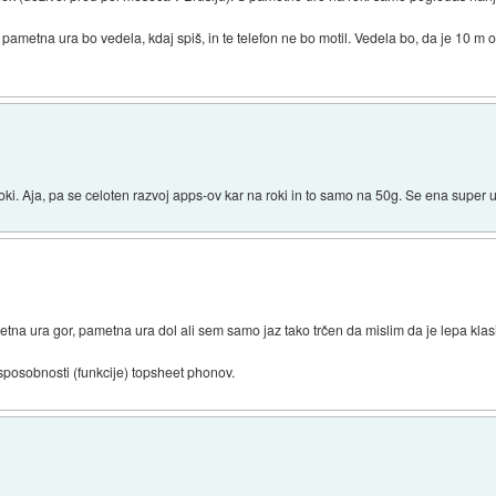
 pametna ura bo vedela, kdaj spiš, in te telefon ne bo motil. Vedela bo, da je 10 m o
oki. Aja, pa se celoten razvoj apps-ov kar na roki in to samo na 50g. Se ena super 
a ura gor, pametna ura dol ali sem samo jaz tako trčen da mislim da je lepa klasi
 sposobnosti (funkcije) topsheet phonov.