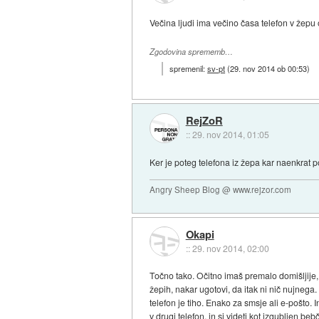
Večina ljudi ima večino časa telefon v žepu
Zgodovina sprememb…
spremenil:
sv-pt
(
29. nov 2014 ob 00:53
)
RejZoR
::
29. nov 2014, 01:05
Ker je poteg telefona iz žepa kar naenkrat p
Angry Sheep Blog @ www.rejzor.com
Okapi
::
29. nov 2014, 02:00
Točno tako. Očitno imaš premalo domišljije, 
žepih, nakar ugotovi, da itak ni nič nujnega
telefon je tiho. Enako za smsje ali e-pošto.
v drugi telefon, in si videti kot izgubljen 