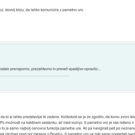
 oz. dovolj blizu, da lahko komunicira z pametno uro
ostalo prenaporno, prezahtevno in preveč vpadljivo opravilo...
da bi si lahko predstavljal te zadeve. Kolikokrat se je že zgodilo, da komu zvoni tel
. Po možnosti na kakšnem sestanku, ali med vožnjo. S pametno uro je vse rešeno v sek
 In to je samo najbolj osnovna funkcija pametne ure. Ali pa navigiraš peš po nezna
bebček (doživel pred pol meseca v Bruslju). S pametno uro na roki samo pogledaš nanjo