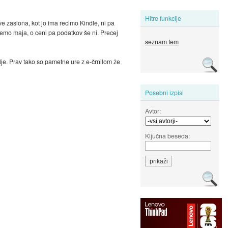
Hitre funkcije
ve zaslona, kot jo ima recimo Kindle, ni pa
ujemo maja, o ceni pa podatkov še ni. Precej
seznam tem
lje. Prav tako so pametne ure z e-črnilom že
Posebni izpisi
Avtor:
Ključna beseda: