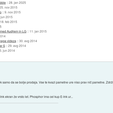
bble
::
28. jan 2025
25. nov 2015
o
::
9. nov 2015
 jun 2015
18. feb 2015
5
 med Audijem in LG
::
11. jan 2015
2014
nega videza
::
30. avg 2014
ar S
::
29. avg 2014
6. jun 2014
k samo da se bolje prodaja. Vse te kvazi pametne ure niso prav nič pametne. Zdržij
k ekran že vrsto let. Phosphor ima cel kup E-Ink ur...