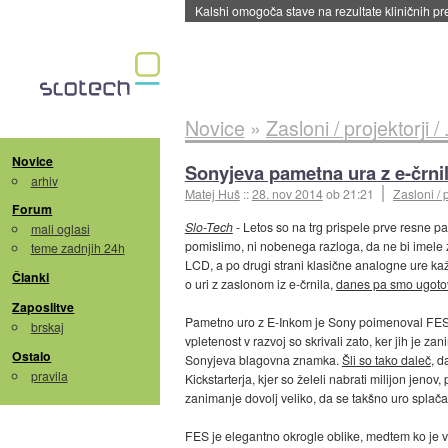
Sandisk že prodal več kot polovico SSD-jev za 
Novice
»
Zasloni / projektorji / .
Novice
Sonyjeva pametna ura z e-črn
arhiv
Matej Huš
::
28. nov 2014
ob 21:21
Zasloni / pr
Forum
Slo-Tech
- Letos so na trg prispele prve resne p
mali oglasi
pomislimo, ni nobenega razloga, da ne bi imele z
teme zadnjih 24h
LCD, a po drugi strani klasične analogne ure kaž
Članki
o uri z zaslonom iz e-črnila,
danes pa smo ugotov
Zaposlitve
Pametno uro z E-Inkom je Sony poimenoval FES in
brskaj
vpletenost v razvoj so skrivali zato, ker jih je 
Ostalo
Sonyjeva blagovna znamka.
Šli so tako daleč
, d
pravila
Kickstarterja, kjer so želeli nabrati milijon jenov, 
zanimanje dovolj veliko, da se takšno uro splača 
FES je elegantno okrogle oblike, medtem ko je 