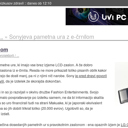
naslednji dve leti
::
danes ob 11:37
..
»
Sonyjeva pametna ura z e-črnilom
ilom
ojektorji / ...
ametne ure, ki imajo vse brez izjeme LCD-zaslon. A če dobro
aslona iz e-črnila. Resda ne more prikazati toliko pisanih oblik kakor
ejo še dosti manj, pa ni z njimi nič narobe. Sony
je pred dnevi govoril
ili
, da je izdelek že skorajda dokončan.
 so jo razvijali v okviru družbe Fashion Entertainments. Svojo
zanimalo povpraševanje po izdelku samem, ne da bi informacijo skalila
a so uro financirali tudi na strani Makuake, ki je japonski ekvivalent
pa so jih dobili trikrat toliko (20.000 evrov). Ugotovili so, da je
izdati.
večina dosedanjih pametnih ur s pravokotnim zaslonom - ena opaznih izjem je
LG 