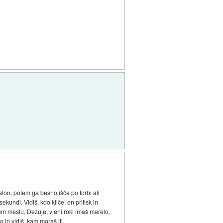
efon, potem ga besno išče po torbi ali
undi. Vidiš, kdo kliče, en pritisk in
nem mestu. Dežuje, v eni roki imaš marelo,
 in vidiš, kam moraš iti.