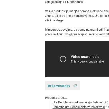
zato je dizajn FES špartanski.
Velika prednost je manjša poraba električne energi
znano, ali jo bo imela končna verzija. Ura tehta
slik
ima Verge
.
Mimogrede povejmo, da pametna ura ni edini izde
predstavili tudi drugi proizvajalci, recimo velik hi
40 komentarjev
Preberite si še…
Ure Pebble se spet imenujejo Pebble
::
26.
Pametne ure Pebble čisto zares oživele
::