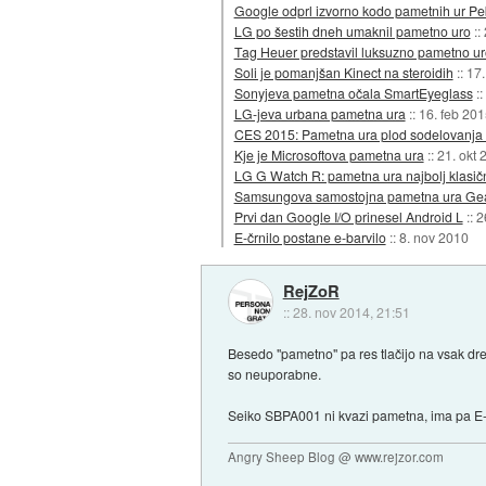
Google odprl izvorno kodo pametnih ur Pe
LG po šestih dneh umaknil pametno uro
::
Tag Heuer predstavil luksuzno pametno ur
Soli je pomanjšan Kinect na steroidih
::
17.
Sonyjeva pametna očala SmartEyeglass
::
LG-jeva urbana pametna ura
::
16. feb 201
CES 2015: Pametna ura plod sodelovanja
Kje je Microsoftova pametna ura
::
21. okt 
LG G Watch R: pametna ura najbolj klasič
Samsungova samostojna pametna ura Ge
Prvi dan Google I/O prinesel Android L
::
2
E-črnilo postane e-barvilo
::
8. nov 2010
RejZoR
::
28. nov 2014, 21:51
Besedo "pametno" pa res tlačijo na vsak dre
so neuporabne.
Seiko SBPA001 ni kvazi pametna, ima pa E-In
Angry Sheep Blog @ www.rejzor.com