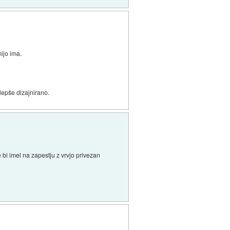
ijo ima.
lepše dizajnirano.
 bi imel na zapestju z vrvjo privezan