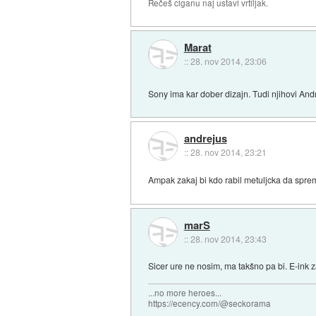
Rečeš ciganu naj ustavi vrtiljak.
Marat
::
28. nov 2014, 23:06
Sony ima kar dober dizajn. Tudi njihovi And
andrejus
::
28. nov 2014, 23:21
Ampak zakaj bi kdo rabil metuljcka da spre
marS
::
28. nov 2014, 23:43
Sicer ure ne nosim, ma takšno pa bi. E-ink za
...no more heroes...
https://ecency.com/@seckorama