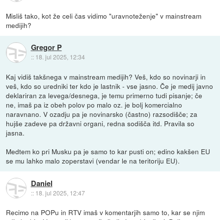
Misliš tako, kot že celi čas vidimo "uravnoteženje" v mainstream
medijih?
Gregor P
::
18. jul 2025, 12:34
Kaj vidiš takšnega v mainstream medijih? Veš, kdo so novinarji in
veš, kdo so uredniki ter kdo je lastnik - vse jasno. Če je medij javno
deklariran za levega/desnega, je temu primerno tudi pisanje; če
ne, imaš pa iz obeh polov po malo oz. je bolj komercialno
naravnano. V ozadju pa je novinarsko (častno) razsodišče; za
hujše zadeve pa državni organi, redna sodišča itd. Pravila so
jasna.
Medtem ko pri Musku pa je samo to kar pusti on; edino kakšen EU
se mu lahko malo zoperstavi (vendar le na teritoriju EU).
Daniel
::
18. jul 2025, 12:47
Recimo na POPu in RTV imaš v komentarjih samo to, kar se njim