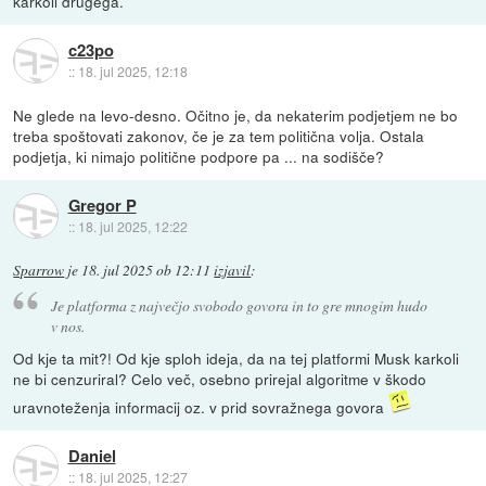
karkoli drugega.
c23po
::
18. jul 2025, 12:18
Ne glede na levo-desno. Očitno je, da nekaterim podjetjem ne bo
treba spoštovati zakonov, če je za tem politična volja. Ostala
podjetja, ki nimajo politične podpore pa ... na sodišče?
Gregor P
::
18. jul 2025, 12:22
Sparrow
je
18. jul 2025 ob 12:11
izjavil
:
Je platforma z največjo svobodo govora in to gre mnogim hudo
v nos.
Od kje ta mit?! Od kje sploh ideja, da na tej platformi Musk karkoli
ne bi cenzuriral? Celo več, osebno prirejal algoritme v škodo
uravnoteženja informacij oz. v prid sovražnega govora
Daniel
::
18. jul 2025, 12:27