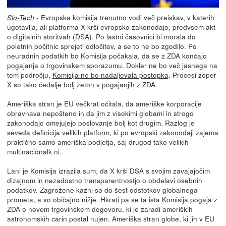
- Evropska komisija trenutno vodi več preiskav, v katerih
Slo-Tech
ugotavlja, ali platforma X krši evropsko zakonodajo, predvsem akt
o digitalnih storitvah (DSA). Po lastni časovnici bi morala do
poletnih počitnic sprejeti odločitev, a se to ne bo zgodilo. Po
neuradnih podatkih bo Komisija počakala, da se z ZDA končajo
pogajanja o trgovinskem sporazumu. Dokler ne bo več jasnega na
tem področju,
Komisija ne bo nadaljevala postopka
. Procesi zoper
X so tako čedalje bolj žeton v pogajanjih z ZDA.
Ameriška stran je EU večkrat očitala, da ameriške korporacije
obravnava nepošteno in da jim z visokimi globami in strogo
zakonodajo omejujejo poslovanje bolj kot drugim. Razlog je
seveda definicija velikih platform, ki po evropski zakonodaji zajema
praktično samo ameriška podjetja, saj drugod tako velikih
multinacionalk ni.
Lani je Komisija izrazila sum, da X krši DSA s svojim zavajajočim
dizajnom in nezadostno transparentnostjo o obdelavi osebnih
podatkov. Zagrožene kazni so do šest odstotkov globalnega
prometa, a so običajno nižje. Hkrati pa se ta ista Komisija pogaja z
ZDA o novem trgovinskem dogovoru, ki je zaradi ameriških
astronomskih carin postal nujen. Ameriška stran globe, ki jih v EU