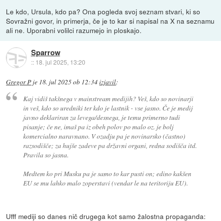
Le kdo, Ursula, kdo pa? Ona pogleda svoj seznam stvari, ki so
Sovražni govor, in primerja, če je to kar si napisal na X na seznamu
ali ne. Uporabni volilci razumejo in ploskajo.
Sparrow
::
18. jul 2025, 13:20
Gregor P
je
18. jul 2025 ob 12:34
izjavil
:
Kaj vidiš takšnega v mainstream medijih? Veš, kdo so novinarji
in veš, kdo so uredniki ter kdo je lastnik - vse jasno. Če je medij
javno deklariran za levega/desnega, je temu primerno tudi
pisanje; če ne, imaš pa iz obeh polov po malo oz. je bolj
komercialno naravnano. V ozadju pa je novinarsko (častno)
razsodišče; za hujše zadeve pa državni organi, redna sodišča itd.
Pravila so jasna.
Medtem ko pri Musku pa je samo to kar pusti on; edino kakšen
EU se mu lahko malo zoperstavi (vendar le na teritoriju EU).
Ufff mediji so danes nič drugega kot samo žalostna propaganda: