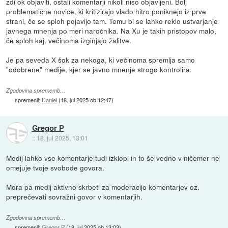
zdi ok objaviti, ostali komentarji nikoli niso objavljeni. Bolj
problematične novice, ki kritizirajo vlado hitro poniknejo iz prve
strani, če se sploh pojavijo tam. Temu bi se lahko reklo ustvarjanje
javnega mnenja po meri naročnika. Na Xu je takih pristopov malo,
če sploh kaj, večinoma izginjajo žalitve.
Je pa seveda X šok za nekoga, ki večinoma spremlja samo
"odobrene" medije, kjer se javno mnenje strogo kontrolira.
Zgodovina sprememb…
spremenil:
Daniel
(
18. jul 2025 ob 12:47
)
Gregor P
::
18. jul 2025, 13:01
Medij lahko vse komentarje tudi izklopi in to še vedno v ničemer ne
omejuje tvoje svobode govora.
Mora pa medij aktivno skrbeti za moderacijo komentarjev oz.
preprečevati sovražni govor v komentarjih.
Zgodovina sprememb…
spremenil:
Gregor P
(
18. jul 2025 ob 13:03
)