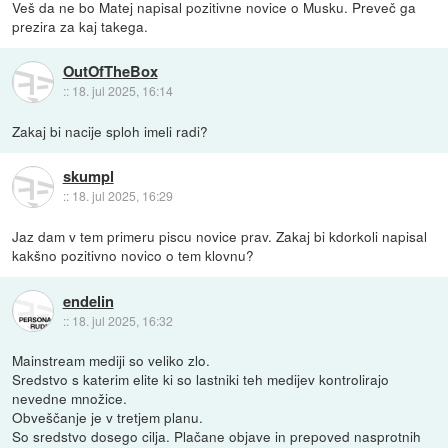
Veš da ne bo Matej napisal pozitivne novice o Musku. Preveč ga
prezira za kaj takega.
OutOfTheBox
::
18. jul 2025, 16:14
Zakaj bi nacije sploh imeli radi?
skumpl
::
18. jul 2025, 16:29
Jaz dam v tem primeru piscu novice prav. Zakaj bi kdorkoli napisal
kakšno pozitivno novico o tem klovnu?
endelin
::
18. jul 2025, 16:32
Mainstream mediji so veliko zlo.
Sredstvo s katerim elite ki so lastniki teh medijev kontrolirajo
nevedne množice.
Obveščanje je v tretjem planu.
So sredstvo dosego cilja. Plačane objave in prepoved nasprotnih