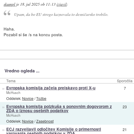
skumpl
je
18. jul 2025 ob 11:13
izjavil
:
Upam, da bo EU strogo kaznovala to desničarsko trobilo.
Haha.
Pozabil si še /s na koncu posta.
Vredno ogleda ...
Tema
Sporočila
»
Evropska komisija začela preiskavo proti X-u
7
McHusch
Oddelek:
Novice
/
Tožbe
»
Evropska komisija poizkuša s ponovnim dogovorom z
23
ZDA o iznosu osebnih podatkov
McHusch
Oddelek:
Novice
/
Zasebnost
»
ECJ razveljavil odločitev Komisije o primernosti
21
varovanja osebnih podatkov v ZDA