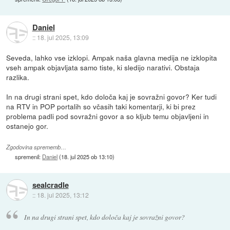
Daniel
::
18. jul 2025, 13:09
Seveda, lahko vse izklopi. Ampak naša glavna medija ne izklopita
vseh ampak objavljata samo tiste, ki sledijo narativi. Obstaja
razlika.
In na drugi strani spet, kdo določa kaj je sovražni govor? Ker tudi
na RTV in POP portalih so včasih taki komentarji, ki bi prez
problema padli pod sovražni govor a so kljub temu objavljeni in
ostanejo gor.
Zgodovina sprememb…
spremenil:
Daniel
(
18. jul 2025 ob 13:10
)
sealcradle
::
18. jul 2025, 13:12
In na drugi strani spet, kdo določa kaj je sovražni govor?