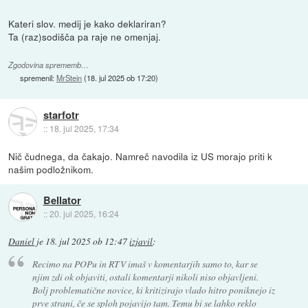
Kateri slov. medij je kako deklariran?
Ta (raz)sodišča pa raje ne omenjaj.
Zgodovina sprememb…
spremenil:
MrStein
(
18. jul 2025 ob 17:20
)
starfotr
::
18. jul 2025, 17:34
Nič čudnega, da čakajo. Namreč navodila iz US morajo priti k
našim podložnikom.
Bellator
::
20. jul 2025, 16:24
Daniel
je
18. jul 2025 ob 12:47
izjavil
:
Recimo na POPu in RTV imaš v komentarjih samo to, kar se
njim zdi ok objaviti, ostali komentarji nikoli niso objavljeni.
Bolj problematične novice, ki kritizirajo vlado hitro poniknejo iz
prve strani, če se sploh pojavijo tam. Temu bi se lahko reklo