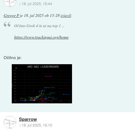
::
18. jul 2025, 15:44
Gregor P
je
18. jul 2025 ob 15:28
izjavil
:
Očitno Grok 4 še ni na top 1 ...
https://www.trackingai.org/home
Očitno je:
Sparrow
::
18. jul 2025, 16:10