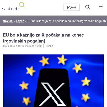
☰
Novice
»
Tožbe
»
EU bo s kaznijo za X počakala na konec trgovinskih pogajanj
EU bo s kaznijo za X počakala na konec
trgovinskih pogajanj
Matej Huš
::
18. jul 2025
ob 10:40
Tožbe