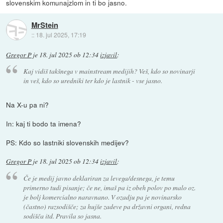
slovenskim komunajzlom in ti bo jasno.
MrStein
::
18. jul 2025, 17:19
Gregor P
je
18. jul 2025 ob 12:34
izjavil
:
Kaj vidiš takšnega v mainstream medijih? Veš, kdo so novinarji
in veš, kdo so uredniki ter kdo je lastnik - vse jasno.
Na X-u pa ni?
In: kaj ti bodo ta imena?
PS: Kdo so lastniki slovenskih medijev?
Gregor P
je
18. jul 2025 ob 12:34
izjavil
:
Če je medij javno deklariran za levega/desnega, je temu
primerno tudi pisanje; če ne, imaš pa iz obeh polov po malo oz.
je bolj komercialno naravnano. V ozadju pa je novinarsko
(častno) razsodišče; za hujše zadeve pa državni organi, redna
sodišča itd. Pravila so jasna.