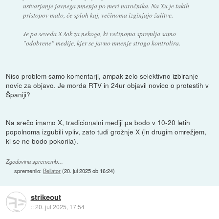
ustvarjanje javnega mnenja po meri naročnika. Na Xu je takih
pristopov malo, če sploh kaj, večinoma izginjajo žalitve.
Je pa seveda X šok za nekoga, ki večinoma spremlja samo
"odobrene" medije, kjer se javno mnenje strogo kontrolira.
Niso problem samo komentarji, ampak zelo selektivno izbiranje
novic za objavo. Je morda RTV in 24ur objavil novico o protestih v
Španiji?
Na srečo imamo X, tradicionalni mediji pa bodo v 10-20 letih
popolnoma izgubili vpliv, zato tudi grožnje X (in drugim omrežjem,
ki se ne bodo pokorila).
Zgodovina sprememb…
spremenilo:
Bellator
(
20. jul 2025 ob 16:24
)
strikeout
::
20. jul 2025, 17:54