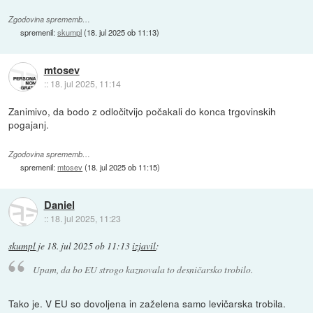
Zgodovina sprememb…
spremenil:
skumpl
(
18. jul 2025 ob 11:13
)
mtosev
::
18. jul 2025, 11:14
Zanimivo, da bodo z odločitvijo počakali do konca trgovinskih
pogajanj.
Zgodovina sprememb…
spremenil:
mtosev
(
18. jul 2025 ob 11:15
)
Daniel
::
18. jul 2025, 11:23
skumpl
je
18. jul 2025 ob 11:13
izjavil
:
Upam, da bo EU strogo kaznovala to desničarsko trobilo.
Tako je. V EU so dovoljena in zaželena samo levičarska trobila.