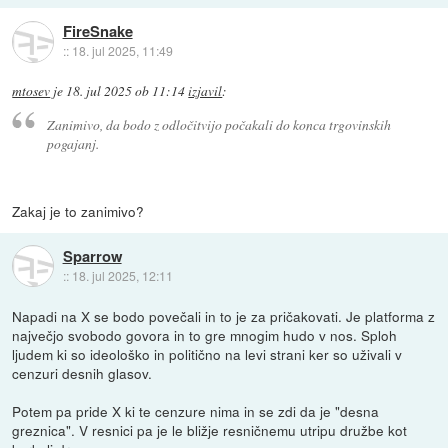
FireSnake
::
18. jul 2025, 11:49
mtosev
je
18. jul 2025 ob 11:14
izjavil
:
Zanimivo, da bodo z odločitvijo počakali do konca trgovinskih
pogajanj.
Zakaj je to zanimivo?
Sparrow
::
18. jul 2025, 12:11
Napadi na X se bodo povečali in to je za pričakovati. Je platforma z
največjo svobodo govora in to gre mnogim hudo v nos. Sploh
ljudem ki so ideološko in politično na levi strani ker so uživali v
cenzuri desnih glasov.
Potem pa pride X ki te cenzure nima in se zdi da je "desna
greznica". V resnici pa je le bližje resničnemu utripu družbe kot