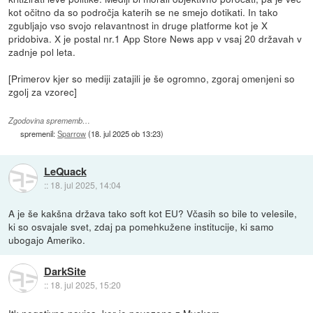
kot očitno da so področja katerih se ne smejo dotikati. In tako
zgubljajo vso svojo relavantnost in druge platforme kot je X
pridobiva. X je postal nr.1 App Store News app v vsaj 20 državah v
zadnje pol leta.
[Primerov kjer so mediji zatajili je še ogromno, zgoraj omenjeni so
zgolj za vzorec]
Zgodovina sprememb…
spremenil:
Sparrow
(
18. jul 2025 ob 13:23
)
LeQuack
::
18. jul 2025, 14:04
A je še kakšna država tako soft kot EU? Včasih so bile to velesile,
ki so osvajale svet, zdaj pa pomehkužene institucije, ki samo
ubogajo Ameriko.
DarkSite
::
18. jul 2025, 15:20
Itk negativna novica, ker je povezena z Muskom.