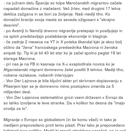
- na južnem delu Španije so tolpe Maročanskih migrantov začele
napadati domačine z mačetami. Več žrtev, med drugimi 17 letna
deklica zažgana in se bori za življenje. Naši mediji tiho. Ko
domačini branijo svoja mesta so seveda ožigosani s "skrajno
desnimi".
- po Avstriji in Nemčiji dnevno migrantje pretepajo in posiljujejo in
na sploh predstavljajo poslabšanje ekonomije in blaginje.
- če zadnje 2 meseca na YT in X poteka škandal kjer je skoz bolj
očitno da "žena" francoskega predsednika Macrona ni ženska
ampak tip. Tip ki je bil 40 let star ko je začel spolno peglat 18 let
starega Macrona.
- pri nas je na FB in kasneje na X-u exsplodirala novica ko je
Afganistanski migrant domnevno želel posiliti 9 letnico. Mediji tiho,
nobene raziskave, nobenih intervjujev
- Von Der Lajnova je bila ključni akter pri skrivnem dopisovanju s
Pfiserjem kjer se je domnevno mimo postopkov zmenila za 5
milijarden deal.
- Von Der Lajanova sistematično grozi vsem državam v Evropi da
so lahko izvoljene le leve stranke. Da v kolikor bo desna da "imajo
orodja za to".
Migracije v Evropo so globalistom (in še komu všeč) in tako je
medijem prepovedano proti temu pisati. Prav tako je prepovedano
kritizirati leve politike. Mediji bi morali objektivno poročati, pa je več