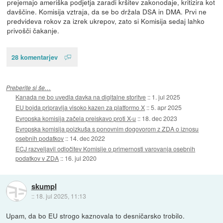
prejemajo ameriška podjetja zaradi kršitev zakonodaje, kritizira kot
davščine. Komisija vztraja, da se bo držala DSA in DMA. Prvi ne
predvideva rokov za izrek ukrepov, zato si Komisija sedaj lahko
privošči čakanje.
28 komentarjev
Preberite si še…
Kanada ne bo uvedla davka na digitalne storitve
::
1. jul 2025
EU bojda pripravlja visoko kazen za platformo X
::
5. apr 2025
Evropska komisija začela preiskavo proti X-u
::
18. dec 2023
Evropska komisija poizkuša s ponovnim dogovorom z ZDA o iznosu
osebnih podatkov
::
14. dec 2022
ECJ razveljavil odločitev Komisije o primernosti varovanja osebnih
podatkov v ZDA
::
16. jul 2020
skumpl
::
18. jul 2025, 11:13
Upam, da bo EU strogo kaznovala to desničarsko trobilo.