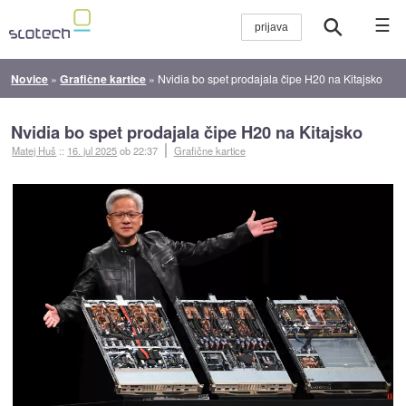
☰
Novice
»
Grafične kartice
»
Nvidia bo spet prodajala čipe H20 na Kitajsko
Nvidia bo spet prodajala čipe H20 na Kitajsko
Matej Huš
::
16. jul 2025
ob 22:37
Grafične kartice