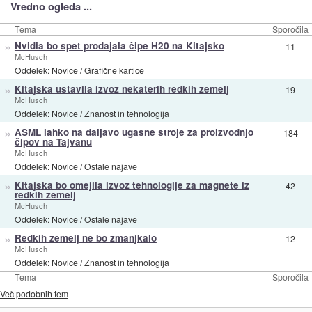
Vredno ogleda ...
Tema
Sporočila
»
Nvidia bo spet prodajala čipe H20 na Kitajsko
11
McHusch
Oddelek:
Novice
/
Grafične kartice
»
Kitajska ustavila izvoz nekaterih redkih zemelj
19
McHusch
Oddelek:
Novice
/
Znanost in tehnologija
»
ASML lahko na daljavo ugasne stroje za proizvodnjo
184
čipov na Tajvanu
McHusch
Oddelek:
Novice
/
Ostale najave
»
Kitajska bo omejila izvoz tehnologije za magnete iz
42
redkih zemelj
McHusch
Oddelek:
Novice
/
Ostale najave
»
Redkih zemelj ne bo zmanjkalo
12
McHusch
Oddelek:
Novice
/
Znanost in tehnologija
Tema
Sporočila
Več podobnih tem