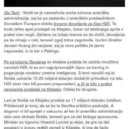
- Nvidii se je nasmehnila sreča oziroma ameriška
Slo-Tech
administracija, saj bo po sestanku z ameriškim predsednikom
Donaldom Trumpom dobila
izvozno dovoljenje za čipe H20
. Te
bodo lahko spet prodajali na Kitajsko, česar od letošnjega aprila v
praksi niso mogli. Zahtevo za izdajo licence so že vložili, dovoljenja
pa še nimajo v roki, temveč zgolj trdna zagotovila. Izvršni direktor
Jensen Huang jim verjame, saj je novo politiko že javno
napovedal, in to kar v Pekingu.
Po poročanju Reutersa
so kitajska podjetja že začela množično
naročati H20, ki so eni najpripravnejših čipov za trening in
poganjanje modelov umetne inteligence. S temi naročili naj bi
Nvidia ustvarila 15-20 milijard dolarjev dodatnih prihodkov na leto.
H20 sicer niso bili povsem prepovedani,
a jih je bilo v praksi
nemogoče prodajati na Kitajsko
. Odslej bo drugače.
Lani je Nvidia na Kitajsko prodala za 17 milijard dolarjev izdelkov.
Pričakovati je torej, da se bo ta številka približno podvojila. A
dogovor ni bil sprejet v vakuumu ali ker bi ameriško administracijo
tako zelo skrbela Nvidia, temveč gre za del širšega sporazuma.
Minister za trgovino Howard Lutnick je dejal, da gre za del
pogajanj o izvozu redkih zemelj iz Kitajske, ki ima de facto