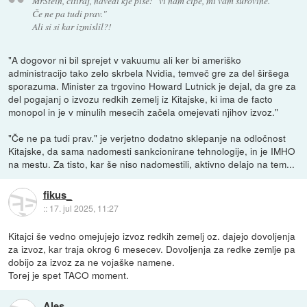
MrStein, citiraj, navedi kje piše:
"vi nam čipe, mi vam surovine.
Če ne pa tudi prav."
Ali si si kar izmislil?!
"A dogovor ni bil sprejet v vakuumu ali ker bi ameriško
administracijo tako zelo skrbela Nvidia, temveč gre za del širšega
sporazuma. Minister za trgovino Howard Lutnick je dejal, da gre za
del pogajanj o izvozu redkih zemelj iz Kitajske, ki ima de facto
monopol in je v minulih mesecih začela omejevati njihov izvoz."
"Če ne pa tudi prav." je verjetno dodatno sklepanje na odločnost
Kitajske, da sama nadomesti sankcionirane tehnologije, in je IMHO
na mestu. Za tisto, kar še niso nadomestili, aktivno delajo na tem...
fikus_
::
17. jul 2025, 11:27
Kitajci še vedno omejujejo izvoz redkih zemelj oz. dajejo dovoljenja
za izvoz, kar traja okrog 6 mesecev. Dovoljenja za redke zemlje pa
dobijo za izvoz za ne vojaške namene.
Torej je spet TACO moment.
Ales