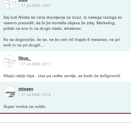
::
17. jul 2025, 12:07
Saj tudi Nvidia še nima dovoljenja za izvoz. Iz nekega razloga so
vseeno presodili, da bi jim koristila objava že zdaj. Marketing,
pritisk na eno in na drugo vlado, whatever.
Ko se dogovorijo, če se, ne bo več nič trajalo 6 mesecev, ne pri
enih in ne pri drugih...
fikus_
::
17. jul 2025, 12:17
Kitajci rabijo čipe , Usa pa redke zemlje, se bodo že do0govorili.
mtosev
::
17. jul 2025, 12:19
Super novica za nvidio.