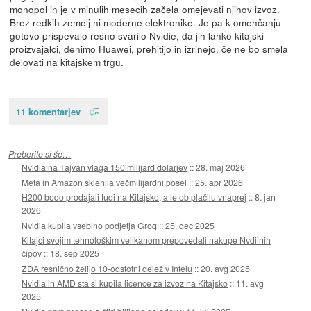
monopol in je v minulih mesecih začela omejevati njihov izvoz.
Brez redkih zemelj ni moderne elektronike. Je pa k omehčanju
gotovo prispevalo resno svarilo Nvidie, da jih lahko kitajski
proizvajalci, denimo Huawei, prehitijo in izrinejo, če ne bo smela
delovati na kitajskem trgu.
11 komentarjev
Preberite si še…
Nvidia na Tajvan vlaga 150 milijard dolarjev
::
28. maj 2026
Meta in Amazon sklenila večmilijardni posel
::
25. apr 2026
H200 bodo prodajali tudi na Kitajsko, a le ob plačilu vnaprej
::
8. jan
2026
Nvidia kupila vsebino podjetja Groq
::
25. dec 2025
Kitajci svojim tehnološkim velikanom prepovedali nakupe Nvdiinih
čipov
::
18. sep 2025
ZDA resnično želijo 10-odstotni delež v Intelu
::
20. avg 2025
Nvidia in AMD sta si kupila licence za izvoz na Kitajsko
::
11. avg
2025