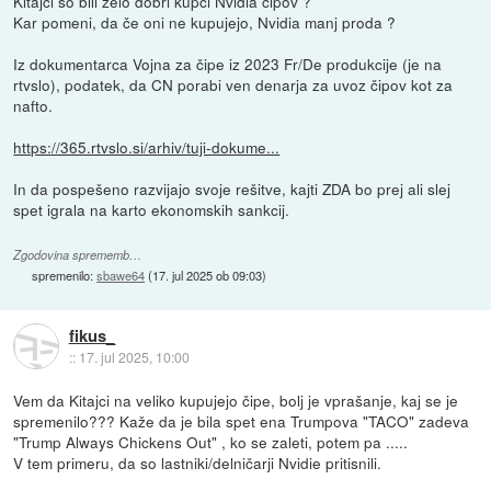
Kitajci so bili zelo dobri kupci Nvidia čipov ?
Kar pomeni, da če oni ne kupujejo, Nvidia manj proda ?
Iz dokumentarca Vojna za čipe iz 2023 Fr/De produkcije (je na
rtvslo), podatek, da CN porabi ven denarja za uvoz čipov kot za
nafto.
https://365.rtvslo.si/arhiv/tuji-dokume...
In da pospešeno razvijajo svoje rešitve, kajti ZDA bo prej ali slej
spet igrala na karto ekonomskih sankcij.
Zgodovina sprememb…
spremenilo:
sbawe64
(
17. jul 2025 ob 09:03
)
fikus_
::
17. jul 2025, 10:00
Vem da Kitajci na veliko kupujejo čipe, bolj je vprašanje, kaj se je
spremenilo??? Kaže da je bila spet ena Trumpova "TACO" zadeva
"Trump Always Chickens Out" , ko se zaleti, potem pa .....
V tem primeru, da so lastniki/delničarji Nvidie pritisnili.