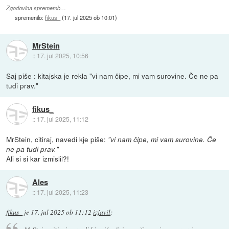
Zgodovina sprememb…
spremenilo:
fikus_
(
17. jul 2025 ob 10:01
)
MrStein
::
17. jul 2025, 10:56
Saj piše : kitajska je rekla "vi nam čipe, mi vam surovine. Če ne pa
tudi prav."
fikus_
::
17. jul 2025, 11:12
MrStein, citiraj, navedi kje piše:
"vi nam čipe, mi vam surovine. Če
ne pa tudi prav."
Ali si si kar izmislil?!
Ales
::
17. jul 2025, 11:23
fikus_
je
17. jul 2025 ob 11:12
izjavil
: