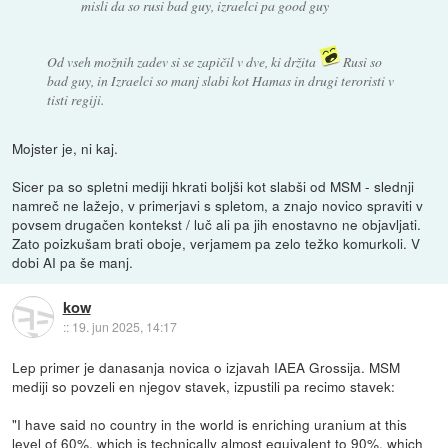
misli da so rusi bad guy, izraelci pa good guy
Od vseh možnih zadev si se zapičil v dve, ki držita
Rusi so
bad guy, in Izraelci so manj slabi kot Hamas in drugi teroristi v
tisti regiji.
Mojster je, ni kaj.
Sicer pa so spletni mediji hkrati boljši kot slabši od MSM - slednji
namreč ne lažejo, v primerjavi s spletom, a znajo novico spraviti v
povsem drugačen kontekst / luč ali pa jih enostavno ne objavljati.
Zato poizkušam brati oboje, verjamem pa zelo težko komurkoli. V
dobi AI pa še manj.
kow
::
19. jun 2025, 14:17
Lep primer je danasanja novica o izjavah IAEA Grossija. MSM
mediji so povzeli en njegov stavek, izpustili pa recimo stavek:
"I have said no country in the world is enriching uranium at this
level of 60%, which is technically almost equivalent to 90%, which