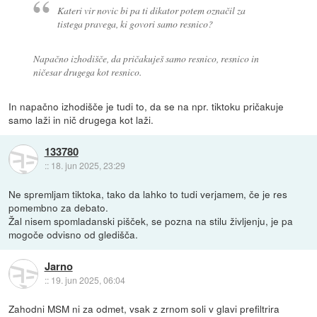
Kateri vir novic bi pa ti dikator potem označil za
tistega pravega, ki govori samo resnico?
Napačno izhodišče, da pričakuješ samo resnico, resnico in
ničesar drugega kot resnico.
In napačno izhodišče je tudi to, da se na npr. tiktoku pričakuje
samo laži in nič drugega kot laži.
133780
::
18. jun 2025, 23:29
Ne spremljam tiktoka, tako da lahko to tudi verjamem, če je res
pomembno za debato.
Žal nisem spomladanski pišček, se pozna na stilu življenju, je pa
mogoče odvisno od gledišča.
Jarno
::
19. jun 2025, 06:04
Zahodni MSM ni za odmet, vsak z zrnom soli v glavi prefiltrira