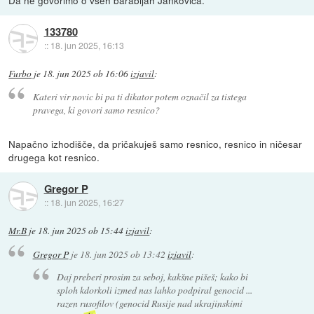
133780
::
18. jun 2025, 16:13
Furbo
je
18. jun 2025 ob 16:06
izjavil
:
Kateri vir novic bi pa ti dikator potem označil za tistega
pravega, ki govori samo resnico?
Napačno izhodišče, da pričakuješ samo resnico, resnico in ničesar
drugega kot resnico.
Gregor P
::
18. jun 2025, 16:27
Mr.B
je
18. jun 2025 ob 15:44
izjavil
:
Gregor P
je
18. jun 2025 ob 13:42
izjavil
:
Daj preberi prosim za seboj, kakšne pišeš; kako bi
sploh kdorkoli izmed nas lahko podpiral genocid ...
razen rusofilov (genocid Rusije nad ukrajinskimi