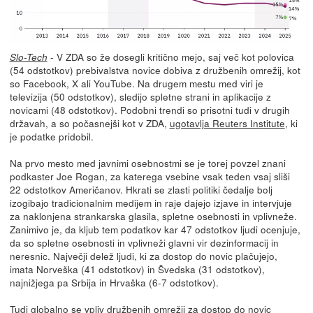
- V ZDA so že dosegli kritično mejo, saj več kot polovica
Slo-Tech
(54 odstotkov) prebivalstva novice dobiva z družbenih omrežij, kot
so Facebook, X ali YouTube. Na drugem mestu med viri je
televizija (50 odstotkov), sledijo spletne strani in aplikacije z
novicami (48 odstotkov). Podobni trendi so prisotni tudi v drugih
državah, a so počasnejši kot v ZDA,
ugotavlja Reuters Institute
, ki
je podatke pridobil.
Na prvo mesto med javnimi osebnostmi se je torej povzel znani
podkaster Joe Rogan, za katerega vsebine vsak teden vsaj sliši
22 odstotkov Američanov. Hkrati se zlasti politiki čedalje bolj
izogibajo tradicionalnim medijem in raje dajejo izjave in intervjuje
za naklonjena strankarska glasila, spletne osebnosti in vplivneže.
Zanimivo je, da kljub tem podatkov kar 47 odstotkov ljudi ocenjuje,
da so spletne osebnosti in vplivneži glavni vir dezinformacij in
neresnic. Največji delež ljudi, ki za dostop do novic plačujejo,
imata Norveška (41 odstotkov) in Švedska (31 odstotkov),
najnižjega pa Srbija in Hrvaška (6-7 odstotkov).
Tudi globalno se vpliv družbenih omrežij za dostop do novic