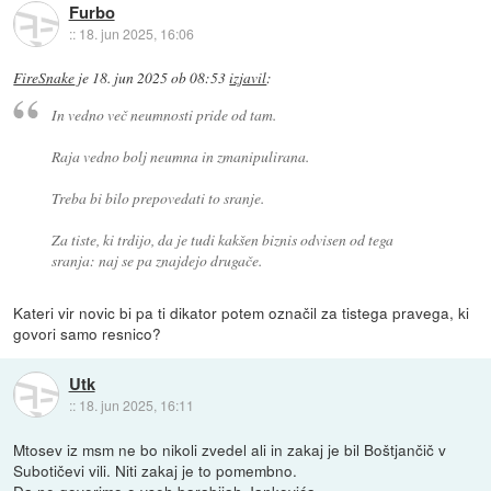
Furbo
::
18. jun 2025, 16:06
FireSnake
je
18. jun 2025 ob 08:53
izjavil
:
In vedno več neumnosti pride od tam.
Raja vedno bolj neumna in zmanipulirana.
Treba bi bilo prepovedati to sranje.
Za tiste, ki trdijo, da je tudi kakšen biznis odvisen od tega
sranja: naj se pa znajdejo drugače.
Kateri vir novic bi pa ti dikator potem označil za tistega pravega, ki
govori samo resnico?
Utk
::
18. jun 2025, 16:11
Mtosev iz msm ne bo nikoli zvedel ali in zakaj je bil Boštjančič v
Subotičevi vili. Niti zakaj je to pomembno.
Da ne govorimo o vseh barabijah Jankovića.