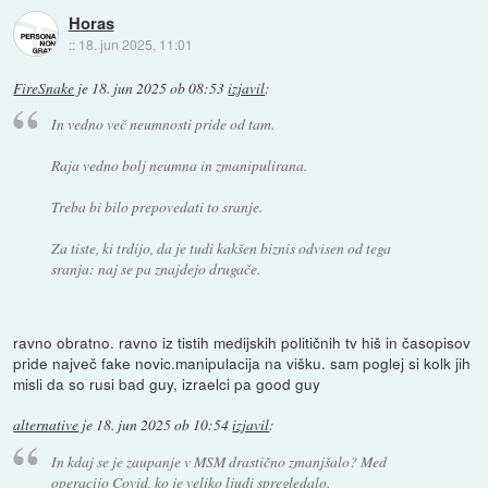
Horas
::
18. jun 2025, 11:01
FireSnake
je
18. jun 2025 ob 08:53
izjavil
:
In vedno več neumnosti pride od tam.
Raja vedno bolj neumna in zmanipulirana.
Treba bi bilo prepovedati to sranje.
Za tiste, ki trdijo, da je tudi kakšen biznis odvisen od tega
sranja: naj se pa znajdejo drugače.
ravno obratno. ravno iz tistih medijskih političnih tv hiš in časopisov
pride največ fake novic.manipulacija na višku. sam poglej si kolk jih
misli da so rusi bad guy, izraelci pa good guy
alternative
je
18. jun 2025 ob 10:54
izjavil
:
In kdaj se je zaupanje v MSM drastično zmanjšalo? Med
operacijo Covid, ko je veliko ljudi spregledalo.