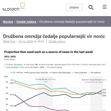
☰
Novice
»
Ostale najave
»
Družbena omrežja čedalje popularnejši vir novic
Družbena omrežja čedalje popularnejši vir novic
Matej Huš
::
18. jun 2025
ob 08:34
Ostale najave