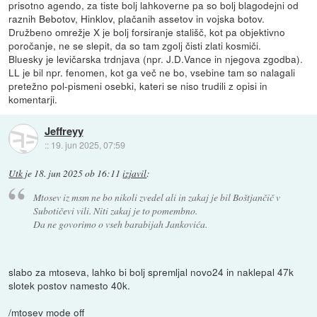
prisotno agendo, za tiste bolj lahkoverne pa so bolj blagodejni od
raznih Bebotov, Hinklov, plačanih assetov in vojska botov.
Družbeno omrežje X je bolj forsiranje stališč, kot pa objektivno
poročanje, ne se slepit, da so tam zgolj čisti zlati kosmiči.
Bluesky je levičarska trdnjava (npr. J.D.Vance in njegova zgodba).
LL je bil npr. fenomen, kot ga več ne bo, vsebine tam so nalagali
pretežno pol-pismeni osebki, kateri se niso trudili z opisi in
komentarji.
Jeffreyy
::
19. jun 2025, 07:59
Utk
je
18. jun 2025 ob 16:11
izjavil
:
Mtosev iz msm ne bo nikoli zvedel ali in zakaj je bil Boštjančič v
Subotičevi vili. Niti zakaj je to pomembno.
Da ne govorimo o vseh barabijah Jankovića.
slabo za mtoseva, lahko bi bolj spremljal novo24 in naklepal 47k
slotek postov namesto 40k.
/mtosev mode off