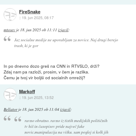
FireSnake
::
19. jun 2025, 08:17
mtosev
je
18. jun 2025 ob 11:11
izjavil
:
Jaz socialne medije ne uporabljam za novice. Naj drugi berejo
trash, ki je gor
In po dnevno dozo greš na CNN in RTVSLO, drži?
Zdaj nam pa razloži, prosim, v čem je razlika.
Čemu je tvoj vir boljši od socialnih omrežij?
Markoff
::
19. jun 2025, 13:52
Bellator
je
18. jun 2025 ob 11:04
izjavil
:
ravno obratno. ravno iz tistih medijskih političnih
tv hiš in časopisov pride največ fake
novic.manipulacija na višku. sam poglej si kolk jih