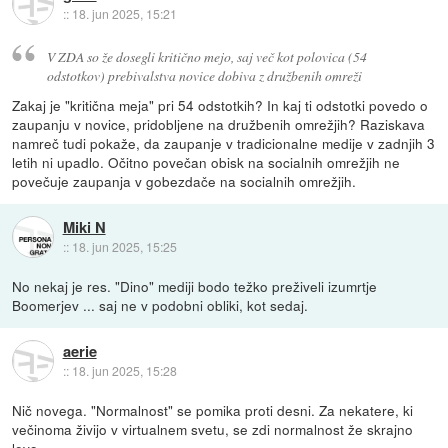
::
18. jun 2025, 15:21
V ZDA so že dosegli kritično mejo, saj več kot polovica (54
odstotkov) prebivalstva novice dobiva z družbenih omreži
Zakaj je "kritična meja" pri 54 odstotkih? In kaj ti odstotki povedo o
zaupanju v novice, pridobljene na družbenih omrežjih? Raziskava
namreč tudi pokaže, da zaupanje v tradicionalne medije v zadnjih 3
letih ni upadlo. Očitno povečan obisk na socialnih omrežjih ne
povečuje zaupanja v gobezdače na socialnih omrežjih.
Miki N
::
18. jun 2025, 15:25
No nekaj je res. "Dino" mediji bodo težko preživeli izumrtje
Boomerjev ... saj ne v podobni obliki, kot sedaj.
aerie
::
18. jun 2025, 15:28
Nič novega. "Normalnost" se pomika proti desni. Za nekatere, ki
večinoma živijo v virtualnem svetu, se zdi normalnost že skrajno