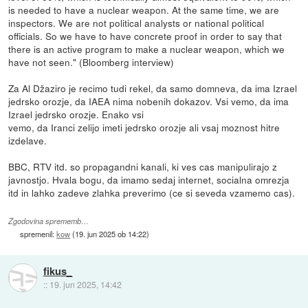
is needed to have a nuclear weapon. At the same time, we are
inspectors. We are not political analysts or national political
officials. So we have to have concrete proof in order to say that
there is an active program to make a nuclear weapon, which we
have not seen." (Bloomberg interview)
Za Al Džaziro je recimo tudi rekel, da samo domneva, da ima Izrael
jedrsko orozje, da IAEA nima nobenih dokazov. Vsi vemo, da ima
Izrael jedrsko orozje. Enako vsi
vemo, da Iranci zelijo imeti jedrsko orozje ali vsaj moznost hitre
izdelave.
BBC, RTV itd. so propagandni kanali, ki ves cas manipulirajo z
javnostjo. Hvala bogu, da imamo sedaj internet, socialna omrezja
itd in lahko zadeve zlahka preverimo (ce si seveda vzamemo cas).
Zgodovina sprememb…
spremenil:
kow
(
19. jun 2025 ob 14:22
)
fikus_
::
19. jun 2025, 14:42