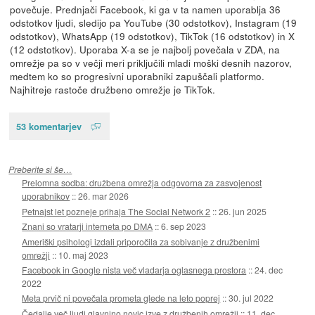
povečuje. Prednjači Facebook, ki ga v ta namen uporablja 36
odstotkov ljudi, sledijo pa YouTube (30 odstotkov), Instagram (19
odstotkov), WhatsApp (19 odstotkov), TikTok (16 odstotkov) in X
(12 odstotkov). Uporaba X-a se je najbolj povečala v ZDA, na
omrežje pa so v večji meri priključili mladi moški desnih nazorov,
medtem ko so progresivni uporabniki zapuščali platformo.
Najhitreje rastoče družbeno omrežje je TikTok.
53 komentarjev
Preberite si še…
Prelomna sodba: družbena omrežja odgovorna za zasvojenost
uporabnikov
::
26. mar 2026
Petnajst let pozneje prihaja The Social Network 2
::
26. jun 2025
Znani so vratarji interneta po DMA
::
6. sep 2023
Ameriški psihologi izdali priporočila za sobivanje z družbenimi
omrežji
::
10. maj 2023
Facebook in Google nista več vladarja oglasnega prostora
::
24. dec
2022
Meta prvič ni povečala prometa glede na leto poprej
::
30. jul 2022
Čedalje več ljudi glavnino novic izve z družbenih omrežij
::
11. dec