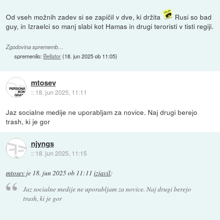
Od vseh možnih zadev si se zapičil v dve, ki držita
Rusi so bad
guy, in Izraelci so manj slabi kot Hamas in drugi teroristi v tisti regiji.
Zgodovina sprememb…
spremenilo:
Bellator
(
18. jun 2025 ob 11:05
)
mtosev
::
18. jun 2025, 11:11
Jaz socialne medije ne uporabljam za novice. Naj drugi berejo
trash, ki je gor
njyngs
::
18. jun 2025, 11:15
mtosev
je
18. jun 2025 ob 11:11
izjavil
:
Jaz socialne medije ne uporabljam za novice. Naj drugi berejo
trash, ki je gor