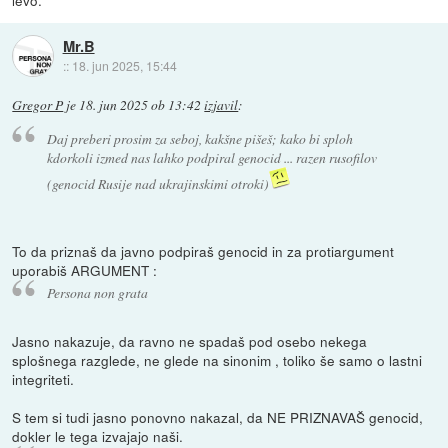
levo.
Mr.B
::
18. jun 2025, 15:44
Gregor P
je
18. jun 2025 ob 13:42
izjavil
:
Daj preberi prosim za seboj, kakšne pišeš; kako bi sploh
kdorkoli izmed nas lahko podpiral genocid ... razen rusofilov
(genocid Rusije nad ukrajinskimi otroki)
To da priznaš da javno podpiraš genocid in za protiargument
uporabiš ARGUMENT :
Persona non grata
Jasno nakazuje, da ravno ne spadaš pod osebo nekega
splošnega razglede, ne glede na sinonim , toliko še samo o lastni
integriteti.
S tem si tudi jasno ponovno nakazal, da NE PRIZNAVAŠ genocid,
dokler le tega izvajajo naši.