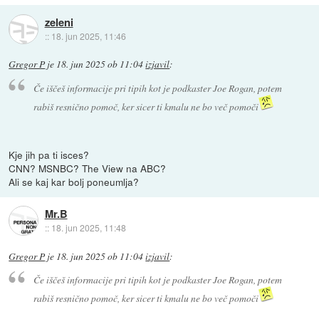
zeleni
::
18. jun 2025, 11:46
Gregor P
je
18. jun 2025 ob 11:04
izjavil
:
Če iščeš informacije pri tipih kot je podkaster Joe Rogan, potem
rabiš resnično pomoč, ker sicer ti kmalu ne bo več pomoči
Kje jih pa ti isces?
CNN? MSNBC? The View na ABC?
Ali se kaj kar bolj poneumlja?
Mr.B
::
18. jun 2025, 11:48
Gregor P
je
18. jun 2025 ob 11:04
izjavil
:
Če iščeš informacije pri tipih kot je podkaster Joe Rogan, potem
rabiš resnično pomoč, ker sicer ti kmalu ne bo več pomoči