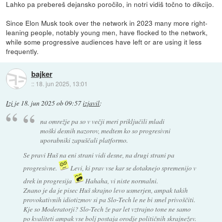
Lahko pa prebereš dejansko poročilo, in notri vidiš točno to dikcijo.
Since Elon Musk took over the network in 2023 many more right-
leaning people, notably young men, have flocked to the network,
while some progressive audiences have left or are using it less
frequently.
bajker
::
18. jun 2025, 13:01
Izi
je
18. jun 2025 ob 09:57
izjavil
:
na omrežje pa so v večji meri priključili mladi
moški desnih nazorov, medtem ko so progresivni
uporabniki zapuščali platformo.
Se pravi Huš na eni strani vidi desne, na drugi strani pa
progresivne.
Levi, ki prav vse kar se dotaknejo spremenijo v
drek in progresija
Hahaha, vi niste normalni.
Znano je da je pisec Huš skrajno levo usmerjen, ampak takih
provokativnih idiotizmov si pa Slo-Tech le ne bi smel privoščiti.
Kje so Moderatorji? Slo-Tech že par let vztrajno tone ne samo
po kvaliteti ampak vse bolj postaja orodje političnih skrajnežev.