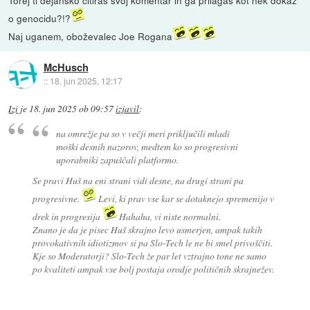
Torej ti dejansko citiraš svoj komentar in ga prilagaš kot nek dokaz
o genocidu?!?
Naj uganem, oboževalec Joe Rogana
McHusch
::
18. jun 2025, 12:17
Izi
je
18. jun 2025 ob 09:57
izjavil
:
na omrežje pa so v večji meri priključili mladi
moški desnih nazorov, medtem ko so progresivni
uporabniki zapuščali platformo.
Se pravi Huš na eni strani vidi desne, na drugi strani pa
progresivne.
Levi, ki prav vse kar se dotaknejo spremenijo v
drek in progresija
Hahaha, vi niste normalni.
Znano je da je pisec Huš skrajno levo usmerjen, ampak takih
provokativnih idiotizmov si pa Slo-Tech le ne bi smel privoščiti.
Kje so Moderatorji? Slo-Tech že par let vztrajno tone ne samo
po kvaliteti ampak vse bolj postaja orodje političnih skrajnežev.