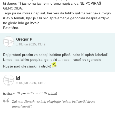
bi danes TI jasno na javnem forumu napisal da NE POPIRAŠ
GENOCIDA.
Tega pa ne moreš napisat, ker veš da lahko nalima ker nekaj tvojih
izjav v temah, kjer je / bi bilo sprejemanje genocida nesprejemljivo,
ne glede kdo ga izvaja.
Patetično.
Gregor P
::
18. jun 2025, 13:42
Daj preberi prosim za seboj, kakšne pišeš; kako bi sploh kdorkoli
izmed nas lahko podpiral genocid ... razen rusofilov (genocid
Rusije nad ukrajinskimi otroki)
Izi
::
18. jun 2025, 14:12
bajker
je
18. jun 2025 ob 13:01
izjavil
:
Žal tudi Slotech vse bolj okupirajo "mladi beli moški desne
usmerjenosti",