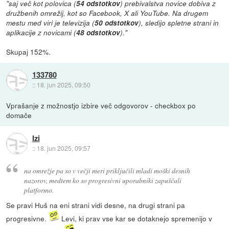
"saj več kot polovica (
54 odstotkov
) prebivalstva novice dobiva z
družbenih omrežij, kot so Facebook, X ali YouTube. Na drugem
mestu med viri je televizija (
50 odstotkov
), sledijo spletne strani in
aplikacije z novicami (
48 odstotkov
)."
Skupaj 152%.
133780
::
18. jun 2025, 09:50
Vprašanje z možnostjo izbire več odgovorov - checkbox po
domače
Izi
::
18. jun 2025, 09:57
na omrežje pa so v večji meri priključili mladi moški desnih
nazorov, medtem ko so progresivni uporabniki zapuščali
platformo.
Se pravi Huš na eni strani vidi desne, na drugi strani pa
progresivne.
Levi, ki prav vse kar se dotaknejo spremenijo v