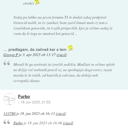
otroki)
Sedaj pa lahko na javen forumu TI še dodaš zakaj podpiraš
Genocid naših, in če zanikaš, bom začel limati malo iz tem o
izraelskem genocidu, in tvojih prispevkih, kjer je očitno sedaj že
vsem da le tega ne smatraš kot genocid…
… predlagam, da začneš kar s tem
Gregor P
je
3. apr 2025 ob 13:17
izjavil
:
Morali bi ga aretirati in izročiti sodišču. Madžari se očitno sploh
ne držijo več nobenih pravil oz. ne spoštujejo dogovorov; razen
morda le še tistih, od katerih je odvisno, da dobijo nek
(evropski) denar.
Furbo
::
18. jun 2025, 21:53
133780
je
18. jun 2025 ob 16:13
izjavil
:
Furbo
je
18. jun 2025 ob 16:06
izjavil
: