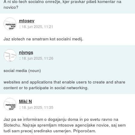
A ni slo-tech socialno omrežje, kjer pravkar pišeš komentar na
novico?
mtosev
::
18. jun 2025, 11:21
Jaz slotech ne smatram kot socialni medij.
njyngs
::
18. jun 2025, 11:26
social media (noun)
websites and applications that enable users to create and share
content or to participate in social networking.
Miki N
::
18. jun 2025, 11:35
Jaz pa se informiram o dogajanju doma in po svetu ravno na
Slotechu. Najraje spremljam mtosove agencijske novice, saj sem
tudi sam precej sredinsko usmerjen. Priporočam.