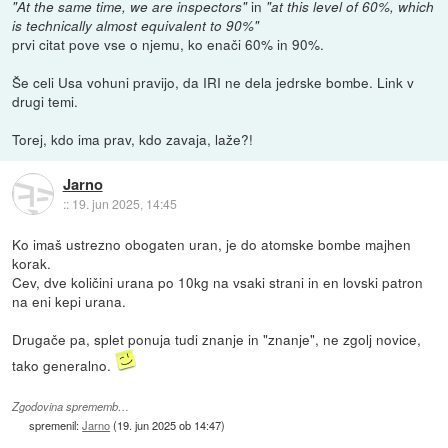
in
"At the same time, we are inspectors"
"at this level of 60%, which
is technically almost equivalent to 90%"
prvi citat pove vse o njemu, ko enači 60% in 90%.
Še celi Usa vohuni pravijo, da IRI ne dela jedrske bombe. Link v
drugi temi.
Torej, kdo ima prav, kdo zavaja, laže?!
Jarno
::
19. jun 2025, 14:45
Ko imaš ustrezno obogaten uran, je do atomske bombe majhen
korak.
Cev, dve količini urana po 10kg na vsaki strani in en lovski patron
na eni kepi urana.
Drugače pa, splet ponuja tudi znanje in "znanje", ne zgolj novice,
tako generalno.
Zgodovina sprememb…
spremenil:
Jarno
(
19. jun 2025 ob 14:47
)