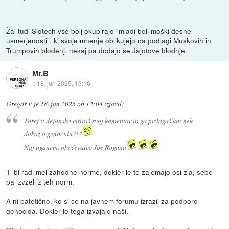
Žal tudi Slotech vse bolj okupirajo "mladi beli moški desne
usmerjenosti", ki svoje mnenje oblikujejo na podlagi Muskovih in
Trumpovih blodenj, nekaj pa dodajo še Jajotove blodnje.
Mr.B
::
18. jun 2025, 13:16
Gregor P
je
18. jun 2025 ob 12:04
izjavil
:
Torej ti dejansko citiraš svoj komentar in ga prilagaš kot nek
dokaz o genocidu?!?
Naj uganem, oboževalec Joe Rogana
Ti bi rad imel zahodne norme, dokler le te zajemajo osi zla, sebe
pa izvzel iz teh norm.
A ni patetično, ko si se na javnem forumu izrazil za podporo
genocida. Dokler le tega izvajajo naši.