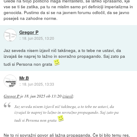
Glede na tvojo politično maga mentaliteto, se lahko vprašamo, kje
vse se ti še zatika, pa tu ne mislim samo pri definiciji imperializma in
genocida. Pustimo da si se na javnem forumu odločil, da se javno
poseješ na zahodne norme.
Gregor P
::
18. jun 2025, 13:20
Jaz seveda nisem izjavil nič takšnega, a to tebe ne ustavi, da
izvajaš še naprej to lažno in sovražno propagando. Saj zato pa
tudi si Persona non grata
Mr.B
::
18. jun 2025, 13:33
Gregor P
je
18. jun 2025 ob 13:20
izjavil
:
Jaz seveda nisem izjavil nič takšnega, a to tebe ne ustavi, da
izvajaš še naprej to lažno in sovražno propagando. Saj zato pa
tudi si Persona non grata
Ne to ni sovražni govor ali lažna propaganda. Če bi bilo temu res,