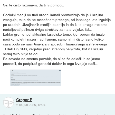
Sej te čisto razumem, da ti ni pomoči..
Socialni mediji no tudi uradni kanali promovirajo da je Ukrajina
zmaguje, tako da ne mesečnem presega, od lanskega leta izgublja
po uradnih Ukrajinskih medijih ozemlja in da iz te zmage moramo
nadaljevati psihozo dviga stroškov za nato vojsko, itd…
Lahko gremo tudi aktualno Izraelsko temo, kjer berem da imajo
naši kompletni nazor nad Iranom, samo ni mi čisto jasno koliko
časa bodo še naši Američani sposobni financiranja izstreljevanja
THAAD in SM3, verjetno pred strahom bankrota, kot v Ukrajini
sedaj tako hitijo ta dol.
Pa seveda ne smemo pozabit, da si se že odločil in se jasno
poenotil, da podpiraš genocid dokler le tega izvajajo naši…
Gregor P
::
18. jun 2025, 12:04