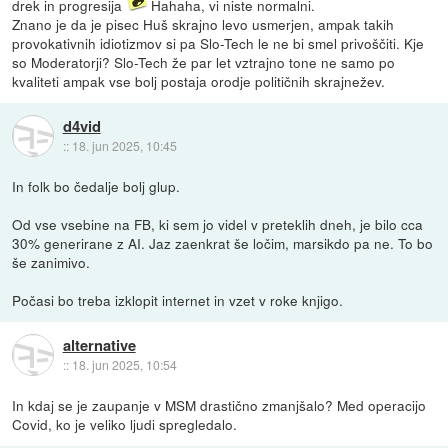
drek in progresija
Hahaha, vi niste normalni.
Znano je da je pisec Huš skrajno levo usmerjen, ampak takih
provokativnih idiotizmov si pa Slo-Tech le ne bi smel privoščiti. Kje
so Moderatorji? Slo-Tech že par let vztrajno tone ne samo po
kvaliteti ampak vse bolj postaja orodje političnih skrajnežev.
d4vid
::
18. jun 2025, 10:45
In folk bo čedalje bolj glup.
Od vse vsebine na FB, ki sem jo videl v preteklih dneh, je bilo cca
30% generirane z AI. Jaz zaenkrat še ločim, marsikdo pa ne. To bo
še zanimivo.
Počasi bo treba izklopit internet in vzet v roke knjigo.
alternative
::
18. jun 2025, 10:54
In kdaj se je zaupanje v MSM drastično zmanjšalo? Med operacijo
Covid, ko je veliko ljudi spregledalo.