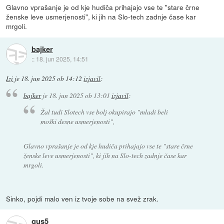
Glavno vprašanje je od kje hudiča prihajajo vse te "stare črne
ženske leve usmerjenosti", ki jih na Slo-tech zadnje čase kar
mrgoli.
bajker
::
18. jun 2025, 14:51
Izi
je
18. jun 2025 ob 14:12
izjavil
:
bajker
je
18. jun 2025 ob 13:01
izjavil
:
Žal tudi Slotech vse bolj okupirajo "mladi beli
moški desne usmerjenosti",
Glavno vprašanje je od kje hudiča prihajajo vse te "stare črne
ženske leve usmerjenosti", ki jih na Slo-tech zadnje čase kar
mrgoli.
Sinko, pojdi malo ven iz tvoje sobe na svež zrak.
gus5