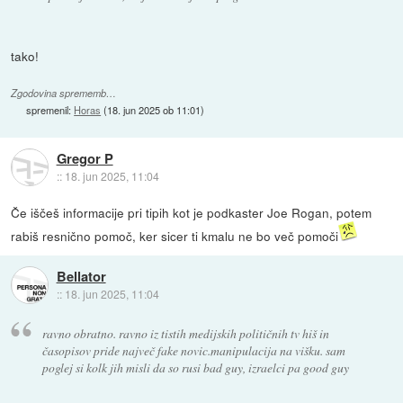
tako!
Zgodovina sprememb…
spremenil:
Horas
(
18. jun 2025 ob 11:01
)
Gregor P
::
18. jun 2025, 11:04
Če iščeš informacije pri tipih kot je podkaster Joe Rogan, potem
rabiš resnično pomoč, ker sicer ti kmalu ne bo več pomoči
Bellator
::
18. jun 2025, 11:04
ravno obratno. ravno iz tistih medijskih političnih tv hiš in
časopisov pride največ fake novic.manipulacija na višku. sam
poglej si kolk jih misli da so rusi bad guy, izraelci pa good guy