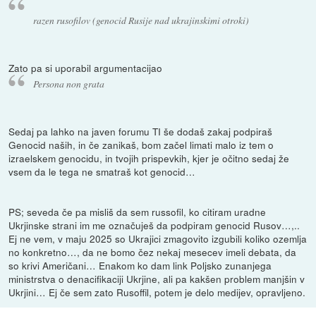
razen rusofilov (genocid Rusije nad ukrajinskimi otroki)
Zato pa si uporabil argumentacijao
Persona non grata
Sedaj pa lahko na javen forumu TI še dodaš zakaj podpiraš
Genocid naših, in če zanikaš, bom začel limati malo iz tem o
izraelskem genocidu, in tvojih prispevkih, kjer je očitno sedaj že
vsem da le tega ne smatraš kot genocid…
PS; seveda če pa misliš da sem russofil, ko citiram uradne
Ukrjinske strani im me označuješ da podpiram genocid Rusov…,..
Ej ne vem, v maju 2025 so Ukrajici zmagovito izgubili koliko ozemlja
no konkretno…, da ne bomo čez nekaj mesecev imeli debata, da
so krivi Američani… Enakom ko dam link Poljsko zunanjega
ministrstva o denacifikaciji Ukrjine, ali pa kakšen problem manjšin v
Ukrjini… Ej če sem zato Rusoffil, potem je delo medijev, opravljeno.