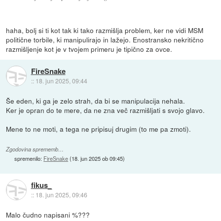
haha, bolj si ti kot tak ki tako razmišlja problem, ker ne vidi MSM
politične torbile, ki manipulirajo in lažejo. Enostransko nekritično
razmišljenje kot je v tvojem primeru je tipično za ovce.
FireSnake
::
18. jun 2025, 09:44
Še eden, ki ga je zelo strah, da bi se manipulacija nehala.
Ker je opran do te mere, da ne zna več razmišljati s svojo glavo.
Mene to ne moti, a tega ne pripisuj drugim (to me pa zmoti).
Zgodovina sprememb…
spremenilo:
FireSnake
(
18. jun 2025 ob 09:45
)
fikus_
::
18. jun 2025, 09:46
Malo čudno napisani %???