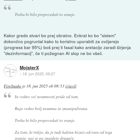
Treba bi bilo prepovedati to sranje.
Kakor gredo stvari bo prej obratno. Enkrat ko bo "sistem"
dokončno pogruntal kako to koristno uporabiti za ovčjerejo
(progress bar 95%) boš prej ti fasal kako aretacijo zaradi širjenja
"dezinformacij", če ti požegnan AI slop ne bo všeč.
MojsterX
::
18. jun 2025, 09:27
FireSnake
je
18. jun 2025 ob 08:53
izjavil
:
In vedno več neumnosti pride od tam.
Raja vedno bolj neumna in zmanipulirana.
Treba bi bilo prepovedati to sranje.
Za tiste, ki trdijo, da je tudi kakšen biznis odvisen od tega
sranja: naj se pa znajdejo drugače.