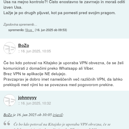
Usa na mejno kontrolo?! Čisto enostavno te zavrnejo in moraš oditi
izven Usa.
Lažje je po drugih pljuvat, kot pa pomesti pred svojim pragom.
Zgodovina sprememb…
spremenilo:
fikus_
(
16. jun 2025 ob 09:53
)
BoZo
::
16. jun 2025, 10:05
Če bo kdo potoval na Kitajsko je uporaba VPN obvezna, če se želi
komunicirati z domačimi preko Whatsapp ali Viber.
Brez VPN te aplikacije NE delujejo.
Pravzaprav je dobro imet nameščenih več različnih VPN, da lahko
preklopiš med njimi ko se povezava med pogovorom prekine.
johnnyyy
::
16. jun 2025, 10:32
BoZo
je
16. jun 2025 ob 10:05
izjavil
:
Če bo kdo potoval na Kitajsko je uporaba VPN obvezna, če se