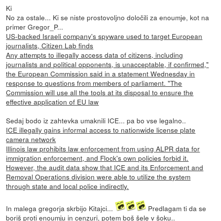
Ki
No za ostale... Ki se niste prostovoljno določili za enoumje, kot na
primer Gregor_P...
US-backed Israeli company's spyware used to target European
journalists, Citizen Lab finds
Any attempts to illegally access data of citizens, including
journalists and political opponents, is unacceptable, if confirmed,"
the European Commission said in a statement Wednesday in
response to questions from members of parliament. "The
Commission will use all the tools at its disposal to ensure the
effective application of EU law
Sedaj bodo iz zahtevka umaknili ICE... pa bo vse legalno..
ICE illegally gains informal access to nationwide license plate
camera network
Illinois law prohibits law enforcement from using ALPR data for
immigration enforcement, and Flock's own policies forbid it.
However, the audit data show that ICE and its Enforcement and
Removal Operations division were able to utilize the system
through state and local police indirectly.
In malega gregorja skrbijo Kitajci...
Predlagam ti da se
boriš proti enoumju in cenzuri, potem boš šele v šoku..