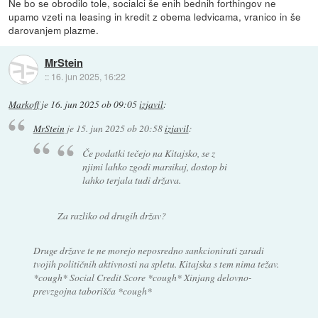
Ne bo se obrodilo tole, socialci še enih bednih forthingov ne
upamo vzeti na leasing in kredit z obema ledvicama, vranico in še
darovanjem plazme.
MrStein
::
16. jun 2025, 16:22
Markoff
je
16. jun 2025 ob 09:05
izjavil
:
MrStein
je
15. jun 2025 ob 20:58
izjavil
:
Če podatki tečejo na Kitajsko, se z
njimi lahko zgodi marsikaj, dostop bi
lahko terjala tudi država.
Za razliko od drugih držav?
Druge države te ne morejo neposredno sankcionirati zaradi
tvojih političnih aktivnosti na spletu. Kitajska s tem nima težav.
*cough* Social Credit Score *cough* Xinjang delovno-
prevzgojna taborišča *cough*