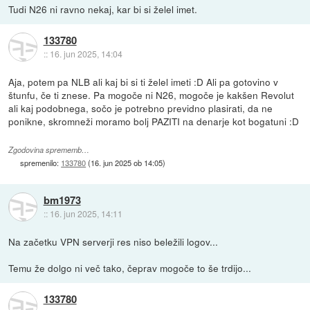
Tudi N26 ni ravno nekaj, kar bi si želel imet.
133780
::
16. jun 2025, 14:04
Aja, potem pa NLB ali kaj bi si ti želel imeti :D Ali pa gotovino v
štunfu, če ti znese. Pa mogoče ni N26, mogoče je kakšen Revolut
ali kaj podobnega, sočo je potrebno previdno plasirati, da ne
ponikne, skromneži moramo bolj PAZITI na denarje kot bogatuni :D
Zgodovina sprememb…
spremenilo:
133780
(
16. jun 2025 ob 14:05
)
bm1973
::
16. jun 2025, 14:11
Na začetku VPN serverji res niso beležili logov...
Temu že dolgo ni več tako, čeprav mogoče to še trdijo...
133780