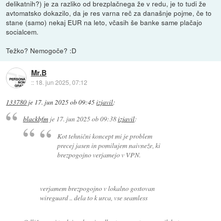
delikatnih?) je za razliko od brezplačnega že v redu, je to tudi že
avtomatsko dokazilo, da je res varna reč za današnje pojme, če to
stane (samo) nekaj EUR na leto, včasih še banke same plačajo
socialcem.
Težko? Nemogoče? :D
Mr.B
::
18. jun 2025, 07:12
133780
je
17. jun 2025 ob 09:45
izjavil
:
blackbfm
je
17. jun 2025 ob 09:38
izjavil
:
Kot tehnični koncept mi je problem
precej jasen in pomilujem naivneže, ki
brezpogojno verjamejo v VPN.
verjamem brezpogojno v lokalno gostovan
wireguard .. dela to k urca, vse seamless