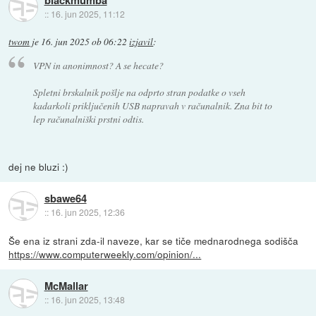
::
16. jun 2025, 11:12
twom
je
16. jun 2025 ob 06:22
izjavil
:
VPN in anonimnost? A se hecate?
Spletni brskalnik pošlje na odprto stran podatke o vseh
kadarkoli priključenih USB napravah v računalnik. Zna bit to
lep računalniški prstni odtis.
dej ne bluzi :)
sbawe64
::
16. jun 2025, 12:36
Še ena iz strani zda-il naveze, kar se tiče mednarodnega sodišča
https://www.computerweekly.com/opinion/...
McMallar
::
16. jun 2025, 13:48