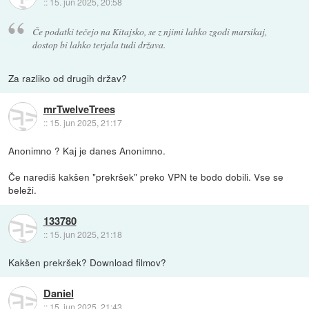
::
15. jun 2025, 20:58
Če podatki tečejo na Kitajsko, se z njimi lahko zgodi marsikaj,
dostop bi lahko terjala tudi država.
Za razliko od drugih držav?
mrTwelveTrees
::
15. jun 2025, 21:17
Anonimno ? Kaj je danes Anonimno.
Če narediš kakšen "prekršek" preko VPN te bodo dobili. Vse se
beleži.
133780
::
15. jun 2025, 21:18
Kakšen prekršek? Download filmov?
Daniel
::
15. jun 2025, 21:43