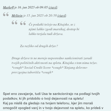
Markoff
je
16. jun 2025 ob 09:05
izjavil
:
MrStein
je
15. jun 2025 ob 20:58
izjavil
:
Če podatki tečejo na Kitajsko, se z
njimi lahko zgodi marsikaj, dostop bi
lahko terjala tudi država.
Za razliko od drugih držav?
Druge države te ne morejo neposredno sankcionirati zaradi
tvojih političnih aktivnosti na spletu. Kitajska s tem nima težav.
*cough* Social Credit Score *cough* Xinjang delovno-
prevzgojna taborišča *cough*
Spet eno zavajanje, tudi Usa te sankcionirajo na podlagi tvojih
podatkov, ki jih pridobilo o tvoji dejavnosti na spletu!
Kaj pa misliš da gledajo na tvojem telefonu, kjer jim moraš
omogočit vpogled vanj in v tvojo dejavnost na spletu, ko prideš v