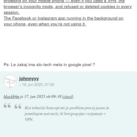
browsing on your mobile phone — even if you used a VPN, the
browser’s incognito mode, and refused or deleted cookies in every
session.
The Facebook or Instagram app running in the background on
your phone, even when you’re not using it.
Ps: Le zakaj ima slo-tech meta in google pixel ?
johnnyyy
::
18. jun 2025, 07:39
blackbfm
je
17. jun 2025 ob 09:38
izjavil
:
Kot tehnični koncept mi je problem precej jasen in
pomilujem naivneže, ki brezpogojno verjamejo v
VPN.