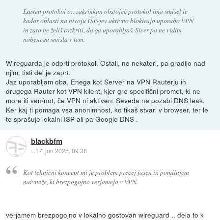
Lasten protokol oz. zakrinkan obstoječ protokol ima smisel le
kadar oblasti na nivoju ISP-jev aktivno blokirajo uporabo VPN
in zato ne želiš razkriti, da ga uporabljaš. Sicer pa ne vidim
nobenega smisla v tem.
Wireguarda je odprti protokol. Ostali, no nekateri, pa gradijo nad
njim, tisti del je zaprt.
Jaz uporabljam oba. Enega kot Server na VPN Rauterju in
drugega Rauter kot VPN klient, kjer gre specifični promet, ki ne
more iti ven/not, če VPN ni aktiven. Seveda ne pozabi DNS leak.
Ker kaj ti pomaga vsa anonimnost, ko tikaš stvari v browser, ter le
te sprašuje lokalni ISP ali pa Google DNS .
blackbfm
::
17. jun 2025, 09:38
Kot tehnični koncept mi je problem precej jasen in pomilujem
naivneže, ki brezpogojno verjamejo v VPN.
verjamem brezpogojno v lokalno gostovan wireguard .. dela to k