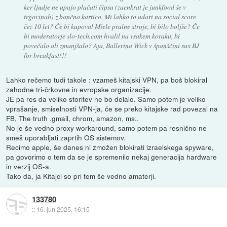
ker ljudje ne upajo plačati čipsa (zaenkrat je junkfood še v
trgovinah) z bančno kartico. Mi lahko to udari na social score
čez 10 let? Če bi kupoval Miele pralne stroje, bi bilo boljše? Če
bi moderatorje slo-tech.com hvalil na vsakem koraku, bi
povečalo ali zmanjšalo? Aja, Ballerina Wick v španščini sux BJ
for breakfast!!!
Lahko rečemo tudi takole : vzameš kitajski VPN, pa boš blokiral
zahodne tri-črkovne in evropske organizacije.
JE pa res da veliko storitev ne bo delalo. Samo potem je veliko
vprašanje, smiselnosti VPN-ja, če se preko kitajske rad povezal na
FB, The truth .gmail, chrom, amazon, ms..
No je še vedno proxy workaround, samo potem pa resnično ne
smeš uporabljati zaprtih OS sistemov.
Recimo apple, še danes ni zmožen blokirati izraelskega spyware,
pa govorimo o tem da se je spremenilo nekaj generacija hardware
in verzij OS-a.
Tako da, ja Kitajci so pri tem še vedno amaterji.
133780
::
16. jun 2025, 16:15