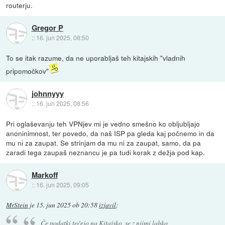
routerju.
Gregor P
::
16. jun 2025, 08:50
To se itak razume, da ne uporabljaš teh kitajskih "vladnih
pripomočkov"
johnnyyy
::
16. jun 2025, 08:56
Pri oglaševanju teh VPNjev mi je vedno smešno ko obljubljajo
anoninimnost, ter povedo, da naš ISP pa gleda kaj počnemo in da
mu ni za zaupat. Se strinjam da mu ni za zaupat, samo, da pa
zaradi tega zaupaš neznancu je pa tudi korak z dežja pod kap.
Markoff
::
16. jun 2025, 09:05
MrStein
je
15. jun 2025 ob 20:58
izjavil
:
Če podatki tečejo na Kitajsko, se z njimi lahko