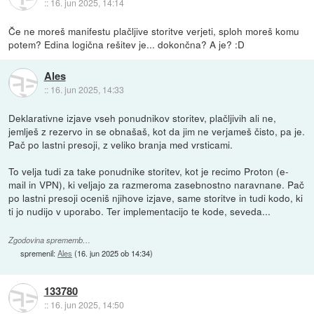
::
16. jun 2025, 14:14
Če ne moreš manifestu plačljive storitve verjeti, sploh moreš komu
potem? Edina logična rešitev je... dokončna? A je? :D
Ales
::
16. jun 2025, 14:33
Deklarativne izjave vseh ponudnikov storitev, plačljivih ali ne,
jemlješ z rezervo in se obnašaš, kot da jim ne verjameš čisto, pa je.
Pač po lastni presoji, z veliko branja med vrsticami.
To velja tudi za take ponudnike storitev, kot je recimo Proton (e-
mail in VPN), ki veljajo za razmeroma zasebnostno naravnane. Pač
po lastni presoji oceniš njihove izjave, same storitve in tudi kodo, ki
ti jo nudijo v uporabo. Ter implementacijo te kode, seveda...
Zgodovina sprememb…
spremenil:
Ales
(
16. jun 2025 ob 14:34
)
133780
::
16. jun 2025, 14:50