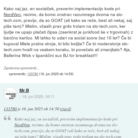
Kako naj jaz, en socialček, preverim implementacijo kode pri
NordVpn
, recimo, da bomo onstran razumnega dvoma na slo-
tech.com, pravijo, da so GOAT (ali kako se reče, best ali nekaj, saj
piše tam)? Mislim, včasih prav grdo trolam na slo-tech.com, ker
ljudje ne upajo plačati čipsa (zaenkrat je junkfood še v trgovinah) z
bančno kartico. Mi lahko to udari na social score čez 10 let? Če bi
kupoval Miele pralne stroje, bi bilo boljše? Če bi moderatorje slo-
tech.com hvalil na vsakem koraku, bi povečalo ali zmanjšalo? Aja,
Ballerina Wick v španščini sux BJ for breakfast!!!
Zgodovina sprememb…
spremenilo:
133780
(
16. jun 2025 ob 14:53
)
Mr.B
::
16. jun 2025, 16:11
133780
je
16. jun 2025 ob 14:50
izjavil
:
Kako naj jaz, en socialček, preverim implementacijo kode pri
NordVpn
, recimo, da bomo onstran razumnega dvoma na slo-
tech.com, pravijo, da so GOAT (ali kako se reče, best ali nekaj,
saj piše tam)? Mislim, včasih prav grdo trolam na slo-tech.com,