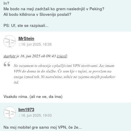
In?
Me bodo na meji zadržali ko grem naslednjič v Peking?
Ali bodo killdrona v Slovenijo poslali?
PS: Uf, ste se razpisali...
MrStein
::
16. jun 2025, 16:36
starfotr
je
16. jun 2025 ob 09:43
izjavil
:
Ne razumem te obsesije s plačljivimi VPN storitvami. Jaz imam
VPN do doma in do službe. Če sem kje v tujini, se povežem na
enega izmed teh. Ni naročnine, nihče ne zajema mojih podatkov
itd.
Vsakdo nima. (ali ne ve, da ima)
bm1973
::
16. jun 2025, 19:03
Na moj mobitel gre samo moj VPN, če že...