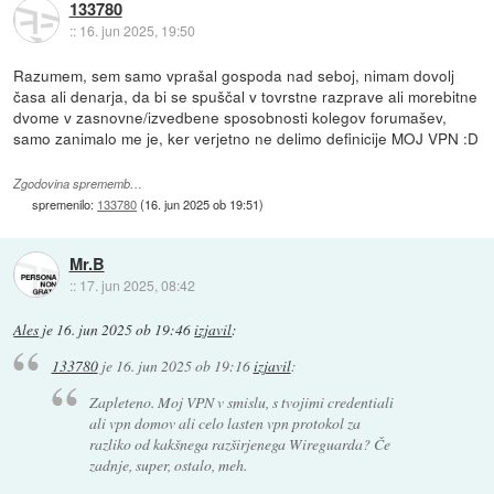
133780
::
16. jun 2025, 19:50
Razumem, sem samo vprašal gospoda nad seboj, nimam dovolj
časa ali denarja, da bi se spuščal v tovrstne razprave ali morebitne
dvome v zasnovne/izvedbene sposobnosti kolegov forumašev,
samo zanimalo me je, ker verjetno ne delimo definicije MOJ VPN :D
Zgodovina sprememb…
spremenilo:
133780
(
16. jun 2025 ob 19:51
)
Mr.B
::
17. jun 2025, 08:42
Ales
je
16. jun 2025 ob 19:46
izjavil
:
133780
je
16. jun 2025 ob 19:16
izjavil
:
Zapleteno. Moj VPN v smislu, s tvojimi credentiali
ali vpn domov ali celo lasten vpn protokol za
razliko od kakšnega razširjenega Wireguarda? Če
zadnje, super, ostalo, meh.