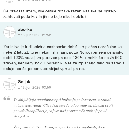
Če prav razumem, vse ostale države razen Kitajske ne morejo
zahtevati podatkov in jih ne bojo nikoli dobile?
aborko
::
15. jun 2025, 21:52
Zanimivo je tudi kakšne cashbacke dobiš, ko plačaš naročnino za
neke 2 leti. ŽE tu je nekaj fishy, ampak za Norddvpn sem dejansko
dobil 120% nazaj, za purevpn pa celo 130% + nekih še nekih 50€
zraven, ker sem "nov" uporabnik. Vse že izplačano tako da zadeva
deluje, pa če potem uporabljaš vpn ali pa ne.
Seljak
::
16. jun 2025, 03:50
Te obljubljajo anonimnost pri brskanju po internetu, a zaradi
načina delovanja VPN s tem seveda odpovemo zasebnosti proti
ponudniku aplikacije, saj ves naš promet teče prek njegovih
strežnikov.
Že aprila so v Tech Transparency Projectu ugotovili, da so