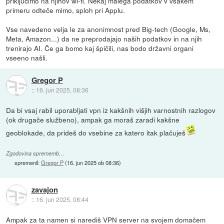
priključimo na njihov wi-fi. Nekaj malega podatkov v vsakem
primeru odteče mimo, sploh pri Applu.
Vse navedeno velja le za anonimnost pred Big-tech (Google, Ms,
Meta, Amazon...) da ne preprodajajo naših podatkov in na njih
trenirajo AI. Če ga bomo kaj špičili, nas bodo državni organi
vseeno našli.
Gregor P
::
16. jun 2025, 08:36
Da bi vsaj rabil uporabljati vpn iz kakšnih višjih varnostnih razlogov
(ok drugače službeno), ampak ga moraš zaradi kakšne
geoblokade, da prideš do vsebine za katero itak plačuješ
Zgodovina sprememb…
spremenil:
Gregor P
(
16. jun 2025 ob 08:36
)
zavajon
::
16. jun 2025, 08:44
Ampak za ta namen si narediš VPN server na svojem domačem