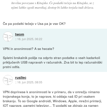
številne povezane s Kitajsko. Če podatki tečejo na Kitajsko, se z
njimi lahko zgodi marsikaj, dostop bi lahko terjala tudi država.
Če pa podatki tečejo v Usa pa je vse OK?
twom
::
16. jun 2025, 06:22
VPN in anonimnost? A se hecate?
Spletni brskalnik pošlje na odprto stran podatke o vseh kadarkoli
priključenih USB napravah v računalnik. Zna bit to lep računalniški
prstni odtis.
rusilec
::
16. jun 2025, 08:05
VPN doprinese k anonimnosti le v primeru, da v omrežju nimamo
trojanskega konja, to je naprave, ki oddaja naš ID pri vsakem
brskanju. To so Google androidi, Windows, Apple, mrežni printerji,
IOT naprave, pametni televizor... Ti podatki se zbirajo za namen