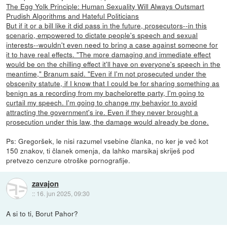
The Egg Yolk Principle: Human Sexuality Will Always Outsmart
Prudish Algorithms and Hateful Politicians
But if it or a bill like it did pass in the future, prosecutors--in this
scenario, empowered to dictate people's speech and sexual
interests--wouldn't even need to bring a case against someone for
it to have real effects. "The more damaging and immediate effect
would be on the chilling effect it'll have on everyone's speech in the
meantime," Branum said. "Even if I'm not prosecuted under the
obscenity statute, if I know that I could be for sharing something as
benign as a recording from my bachelorette party, I'm going to
curtail my speech. I'm going to change my behavior to avoid
attracting the government's ire. Even if they never brought a
prosecution under this law, the damage would already be done.
Ps: Gregoršek, le nisi razumel vsebine članka, no ker je več kot
150 znakov, ti članek omenja, da lahko marsikaj skriješ pod
pretvezo cenzure otroške pornografije.
zavajon
::
16. jun 2025, 09:30
A si to ti, Borut Pahor?