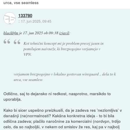
urca, vse seamless
133780
::
17. jun 2025, 09:45
blackbfm
je
17. jun 2025 ob 09:38
izjavil
:
Kot tehnični koncept mi je problem precej jasen in
pomilujem naivneže, ki brezpogojno verjamejo v
VPN.
verjamem brezpogojno v lokalno gostovan wireguard .. dela to k
urca, vse seamless
Odlično, saj to dejansko ni redkost, nasprotno, marsikdo to
uporablja.
Kako bi sicer uspešno preizkusili, da je zadeva res 'nezlomljiva' v
današnji (ne)normalnosti? Kakšna konkretna ideja - to bi bila
odlična zadeva; plačilo naročnine za komercialni (nordvpn, trdijo
celo, da so najboljši, v nekem od smislov že res, kaj pa v najbolj