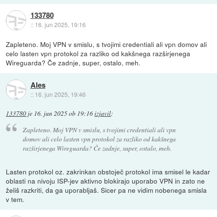
133780
::
16. jun 2025, 19:16
Zapleteno. Moj VPN v smislu, s tvojimi credentiali ali vpn domov ali
celo lasten vpn protokol za razliko od kakšnega razširjenega
Wireguarda? Če zadnje, super, ostalo, meh.
Ales
::
16. jun 2025, 19:46
133780
je
16. jun 2025 ob 19:16
izjavil
:
Zapleteno. Moj VPN v smislu, s tvojimi credentiali ali vpn
domov ali celo lasten vpn protokol za razliko od kakšnega
razširjenega Wireguarda? Če zadnje, super, ostalo, meh.
Lasten protokol oz. zakrinkan obstoječ protokol ima smisel le kadar
oblasti na nivoju ISP-jev aktivno blokirajo uporabo VPN in zato ne
želiš razkriti, da ga uporabljaš. Sicer pa ne vidim nobenega smisla
v tem.