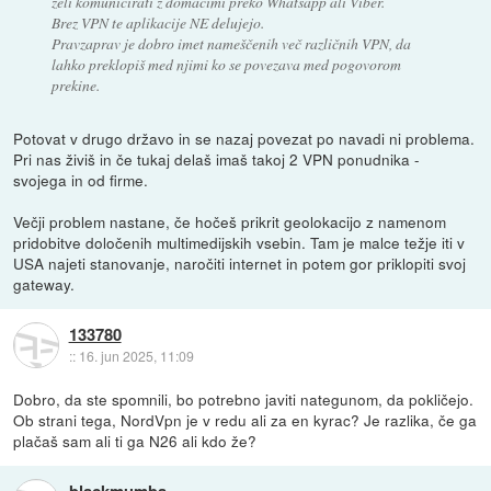
želi komunicirati z domačimi preko Whatsapp ali Viber.
Brez VPN te aplikacije NE delujejo.
Pravzaprav je dobro imet nameščenih več različnih VPN, da
lahko preklopiš med njimi ko se povezava med pogovorom
prekine.
Potovat v drugo državo in se nazaj povezat po navadi ni problema.
Pri nas živiš in če tukaj delaš imaš takoj 2 VPN ponudnika -
svojega in od firme.
Večji problem nastane, če hočeš prikrit geolokacijo z namenom
pridobitve določenih multimedijskih vsebin. Tam je malce težje iti v
USA najeti stanovanje, naročiti internet in potem gor priklopiti svoj
gateway.
133780
::
16. jun 2025, 11:09
Dobro, da ste spomnili, bo potrebno javiti nategunom, da pokličejo.
Ob strani tega, NordVpn je v redu ali za en kyrac? Je razlika, če ga
plačaš sam ali ti ga N26 ali kdo že?
blackmumba