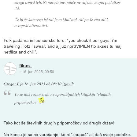
enega izmed teh. Ni naročnine, nihče ne zajema mojih podatkov
itd.
Če bi že katerega izbral je to Mullvad. Ali pa še eno ali 2
evropski alternativi.
Folk pada na influencerske fore: "you check it our guys, i'm
traveling i lotz i swear, and aj juz nordVIPIEN tto akses tu maj
netflixa and chill".
fikus_
::
16. jun 2025, 09:50
Gregor P
je
16. jun 2025 ob 08:50
izjavil
:
To se itak razume, da ne uporabljaš teh kitajskih "vladnih
pripomočkov"
Tako kot še številnih drugih pripomočkov od drugih držav!
Na koncu je samo vprašanje, komi "zaupaš" ali daš svoje podatke.