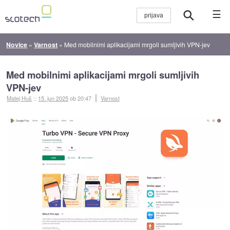
☰
Novice
»
Varnost
»
Med mobilnimi aplikacijami mrgoli sumljivih VPN-jev
Med mobilnimi aplikacijami mrgoli sumljivih
VPN-jev
Matej Huš
::
15. jun 2025
ob 20:47
Varnost