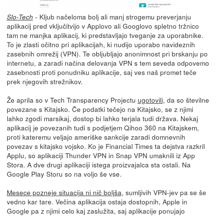
- Kljub načeloma bolj ali manj strogemu preverjanju
Slo-Tech
aplikacij pred vključitvijo v Applovo ali Googlovo spletno tržnico
tam ne manjka aplikacij, ki predstavljajo tveganje za uporabnike.
To je zlasti očitno pri aplikacijah, ki nudijo uporabo navideznih
zasebnih omrežij (VPN). Te obljubljajo anonimnost pri brskanju po
internetu, a zaradi načina delovanja VPN s tem seveda odpovemo
zasebnosti proti ponudniku aplikacije, saj ves naš promet teče
prek njegovih strežnikov.
Že aprila so v Tech Transparency Projectu
ugotovili
, da so številne
povezane s Kitajsko. Če podatki tečejo na Kitajsko, se z njimi
lahko zgodi marsikaj, dostop bi lahko terjala tudi država. Nekaj
aplikacij je povezanih tudi s podjetjem Qihoo 360 na Kitajskem,
proti kateremu veljajo ameriške sankcije zaradi domnevnih
povezav s kitajsko vojsko. Ko je Financial Times ta dejstva razkril
Applu, so aplikaciji Thunder VPN in Snap VPN umaknili iz App
Stora. A dve drugi aplikaciji istega proizvajalca sta ostali. Na
Google Play Storu so na voljo še vse.
Mesece pozneje situacija ni nič boljša
, sumljivih VPN-jev pa se še
vedno kar tare. Večina aplikacija ostaja dostopnih, Apple in
Google pa z njimi celo kaj zaslužita, saj aplikacije ponujajo