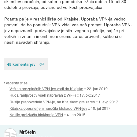
sklenitev naročnin, od katerih ponudnika tržnic dobita 15- ali 30-
odstotne provizije, odvisno od velikosti proizvajalca.
Poanta pa je v resnici širša od Kitajske. Uporaba VPN-ja vedno
pomeni, da bo ponudnik VPN videl ves naš promet. Uporaba VPN-
jev nepoznanih proizvajalcev je sila tvegano početje, saj že pri
velikih in znanih imenih ne moremo zares preveriti, koliko si o
naših navadah shranijo.
45 komentarjev
Preberite si še…
Večina brezplačnih VPN-jev vodi do Kitajske
::
22. jan 2019
Huda ranljivost v vseh napravah z Wi-Fi
::
17. okt 2017
Rusija prepovedala VPN-je, na Kitajskem gre zares
::
1. avg 2017
Kitajska operaterjem naročila blokado VPN-jev
::
10. jul 2017
Netflix preizkuša blokiranje VPN
::
4. jan 2015
MrStein