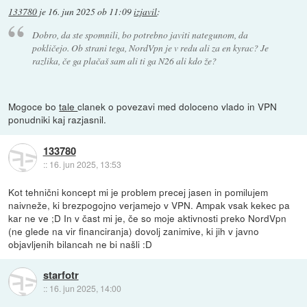
133780
je
16. jun 2025 ob 11:09
izjavil
:
Dobro, da ste spomnili, bo potrebno javiti nategunom, da
pokličejo. Ob strani tega, NordVpn je v redu ali za en kyrac? Je
razlika, če ga plačaš sam ali ti ga N26 ali kdo že?
Mogoce bo
tale
clanek o povezavi med doloceno vlado in VPN
ponudniki kaj razjasnil.
133780
::
16. jun 2025, 13:53
Kot tehnični koncept mi je problem precej jasen in pomilujem
naivneže, ki brezpogojno verjamejo v VPN. Ampak vsak kekec pa
kar ne ve ;D In v čast mi je, če so moje aktivnosti preko NordVpn
(ne glede na vir financiranja) dovolj zanimive, ki jih v javno
objavljenih bilancah ne bi našli :D
starfotr
::
16. jun 2025, 14:00