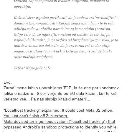
Odlično, saj to dejansko ni redkost, nasprotno, marsikdo to
uporablja.
Kako bi sicer uspešno preizkusili, da je zadeva res 'nezlomljiva' v
današnji (ne)normalnosti? Kakšna konkretna ideja - to bi bila
odlična zadeva; plačilo naročnine za komercialni (nordvpn,
trdijo celo, da so najboljši, v nekem od smislov že res, kaj pa v
najbolj delikatnih?) je za razliko od brezplačnega že v redu, je to
tudi že avtomatsko dokazilo, da je res varna reč za današnje
pojme, če to stane (samo) nekaj EUR na leto, včasih še banke
same plačajo socialcem.
Težko? Nemogoče? :D
Evo,
Zaradi mene lahko uporabljamo TOR, in še ene par kondomov...
toliko o nadzoru.. Sicer verjento bo EU dala kazen, ker to krši
verjetno vse... Pa nas skrbijo kitajski amaterji...
“Localhost tracking” explained. It could cost Meta 32 billion.
You just can't finish off Zuckerberg.
Meta devised an ingenious system (“localhost tracking”) that
bypassed Android’s sandbox protections to identify you while