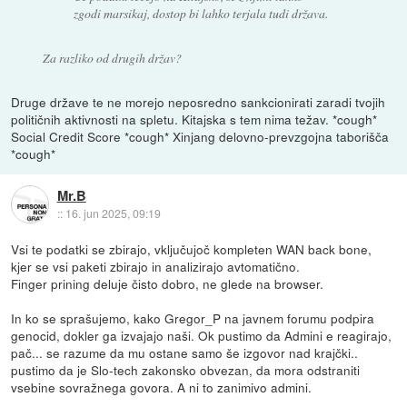
zgodi marsikaj, dostop bi lahko terjala tudi država.
Za razliko od drugih držav?
Druge države te ne morejo neposredno sankcionirati zaradi tvojih
političnih aktivnosti na spletu. Kitajska s tem nima težav. *cough*
Social Credit Score *cough* Xinjang delovno-prevzgojna taborišča
*cough*
Mr.B
::
16. jun 2025, 09:19
Vsi te podatki se zbirajo, vključujoč kompleten WAN back bone,
kjer se vsi paketi zbirajo in analizirajo avtomatično.
Finger prining deluje čisto dobro, ne glede na browser.
In ko se sprašujemo, kako Gregor_P na javnem forumu podpira
genocid, dokler ga izvajajo naši. Ok pustimo da Admini e reagirajo,
pač... se razume da mu ostane samo še izgovor nad krajčki..
pustimo da je Slo-tech zakonsko obvezan, da mora odstraniti
vsebine sovražnega govora. A ni to zanimivo admini.