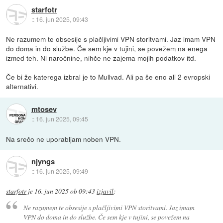
starfotr
::
16. jun 2025, 09:43
Ne razumem te obsesije s plačljivimi VPN storitvami. Jaz imam VPN
do doma in do službe. Če sem kje v tujini, se povežem na enega
izmed teh. Ni naročnine, nihče ne zajema mojih podatkov itd.
Če bi že katerega izbral je to Mullvad. Ali pa še eno ali 2 evropski
alternativi.
mtosev
::
16. jun 2025, 09:45
Na srečo ne uporabljam noben VPN.
njyngs
::
16. jun 2025, 09:49
starfotr
je
16. jun 2025 ob 09:43
izjavil
:
Ne razumem te obsesije s plačljivimi VPN storitvami. Jaz imam
VPN do doma in do službe. Če sem kje v tujini, se povežem na