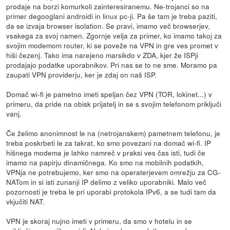
prodaje na borzi komurkoli zainteresiranemu. Ne-trojanci so na
primer degooglani androidi in linux pc-ji. Pa še tam je treba paziti,
da se izvaja browser isolation. Se pravi, imamo več browserjev,
vsakega za svoj namen. Zgornje velja za primer, ko imamo takoj za
svojim modemom router, ki se poveže na VPN in gre ves promet v
hiši čezenj. Tako ima narejeno marsikdo v ZDA, kjer že ISPji
prodajajo podatke uporabnikov. Pri nas se to ne sme. Moramo pa
zaupati VPN providerju, ker je zdaj on naš ISP.
Domač wi-fi je pametno imeti speljan čez VPN (TOR, lokinet...) v
primeru, da pride na obisk prijatelj in se s svojim telefonom priključi
vanj.
Če želimo anonimnost le na (netrojanskem) pametnem telefonu, je
treba poskrbeti le za takrat, ko smo povezani na domač wi-fi. IP
hišnega modema je lahko namreč v praksi ves čas isti, tudi če
imamo na papirju dinamičnega. Ko smo na mobilnih podatkih,
VPNja ne potrebujemo, ker smo na operaterjevem omrežju za CG-
NATom in si isti zunanji IP delimo z veliko uporabniki. Malo več
pozornosti je treba le pri uporabi protokola IPv6, a se tudi tam da
vkjučiti NAT.
VPN je skoraj nujno imeti v primeru, da smo v hotelu in se