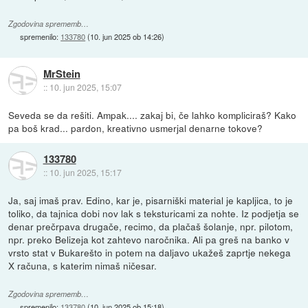
Zgodovina sprememb…
spremenilo:
133780
(
10. jun 2025 ob 14:26
)
MrStein
::
10. jun 2025, 15:07
Seveda se da rešiti. Ampak.... zakaj bi, če lahko kompliciraš? Kako
pa boš krad... pardon, kreativno usmerjal denarne tokove?
133780
::
10. jun 2025, 15:17
Ja, saj imaš prav. Edino, kar je, pisarniški material je kapljica, to je
toliko, da tajnica dobi nov lak s teksturicami za nohte. Iz podjetja se
denar prečrpava drugače, recimo, da plačaš šolanje, npr. pilotom,
npr. preko Belizeja kot zahtevo naročnika. Ali pa greš na banko v
vrsto stat v Bukarešto in potem na daljavo ukažeš zaprtje nekega
X računa, s katerim nimaš ničesar.
Zgodovina sprememb…
spremenilo:
133780
(
10. jun 2025 ob 15:18
)