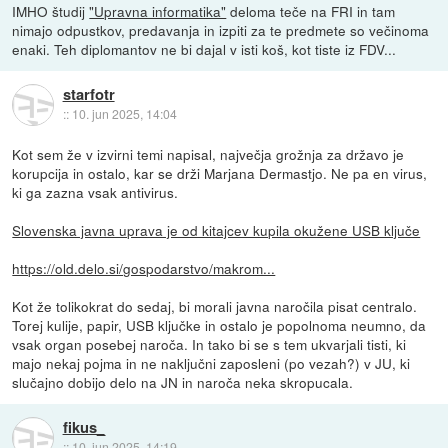
IMHO študij
"Upravna informatika"
deloma teče na FRI in tam
nimajo odpustkov, predavanja in izpiti za te predmete so večinoma
enaki. Teh diplomantov ne bi dajal v isti koš, kot tiste iz FDV...
starfotr
::
10. jun 2025, 14:04
Kot sem že v izvirni temi napisal, največja grožnja za državo je
korupcija in ostalo, kar se drži Marjana Dermastjo. Ne pa en virus,
ki ga zazna vsak antivirus.
Slovenska javna uprava je od kitajcev kupila okužene USB ključe
https://old.delo.si/gospodarstvo/makrom...
Kot že tolikokrat do sedaj, bi morali javna naročila pisat centralo.
Torej kulije, papir, USB ključke in ostalo je popolnoma neumno, da
vsak organ posebej naroča. In tako bi se s tem ukvarjali tisti, ki
majo nekaj pojma in ne naključni zaposleni (po vezah?) v JU, ki
slučajno dobijo delo na JN in naroča neka skropucala.
fikus_
::
10. jun 2025, 14:19