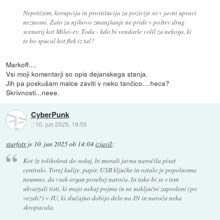
Nepotizem, korupcija in prostitucija za pozicije so v javni upravi
neznosni. Zato za njihovo zmanjšanje ne pride v poštev drug
scenarij kot Milei-ev. Toda - kdo bi vendarle volil za nekoga, ki
te bo spucal kot flek iz tal?
Markoff....
Vsi moji komentarji so opis dejanskega stanja.
Jih pa poskušam malce zaviti v neko tančico....heca?
Skrivnosti...neee.
CyberPunk
::
10. jun 2025, 16:55
starfotr
je
10. jun 2025 ob 14:04
izjavil
:
Kot že tolikokrat do sedaj, bi morali javna naročila pisat
centralo. Torej kulije, papir, USB ključke in ostalo je popolnoma
neumno, da vsak organ posebej naroča. In tako bi se s tem
ukvarjali tisti, ki majo nekaj pojma in ne naključni zaposleni (po
vezah?) v JU, ki slučajno dobijo delo na JN in naroča neka
skropucala.