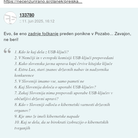
https://necenzurirano.si/clanek/preiska...
133780
::
11. jun 2025, 16:12
Evo, še eno
zadnje fočkanje
preden ponikne v Pozabo... Zavajon,
ne beri!
1. Kdo še kaj dela z USB-ključi?
2. V Nemčiji in v evropski komisiji USB-ključi prepovedani
3. Kako slovenska javna uprava kupi črvive kitajske ključe
4. Extra Lux, stari znanec državnih nabav in nadzornika
konkurence
5. V Sloveniji imamo vse, samo pameti ne
6. Kaj Slovenija določa o uporabi USB-ključev?
7. Zakaj Slovenija nima prepovedi uporabe USB-ključev v
občutljivi državni upravi?
8. Kdo v Sloveniji odloča o kibernetski varnosti državnih
organov?
9. Kje smo že imeli kibernetske napade
10. Kaj se dela, da se birokrati izobrazijo o kibernetskih
tveganjih