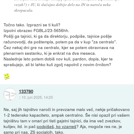
vezah?) v JU, ki slučajno dobijo delo na JN in naroča neka
skropucala.
Točno tako. Izprazni se ti kuli?
Izpolni obrazec FGBLJ/23-5656hh.
Pošlji ga tajnici, ki ga da direktorju, podpiše, tajnice pošlje
računovodji, da poštempla, potem pa da v kup "za centralo".
Čez nekaj dni gre na centralo, kjer se potem obravnava na
plenarnem sestanku, ki je enkrat na dva meseca.
Naslednje leto potem dobiš nov kuli, pardon, dopis, kjer te
sprašujejo, ali bi lahko kuli zgolj napolnil z novim črnilom?
133780
::
10. jun 2025, 14:25
Ne, saj jih tajnštvo naroči in prevzame malo več, nekje pričakovano
1-2 tedensko kapaciteto, ampak centralno. Še nisi opazil pri vašem
tajništvu tam v omari pri tisti gajstni tajnici, da ima več zvezkov,
kulijev, itd. in pač
podpišeš, ko vzameš
? Aja, mogoče res ne, je
samo pri nas, ZS socialcih, tako.