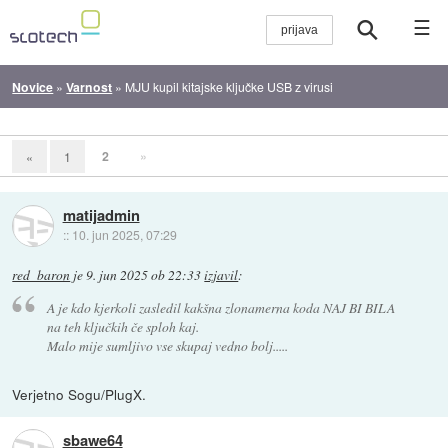
☰
Novice
»
Varnost
»
MJU kupil kitajske ključke USB z virusi
2
»
«
1
matijadmin
::
10. jun 2025, 07:29
red_baron
je
9. jun 2025 ob 22:33
izjavil
:
A je kdo kjerkoli zasledil kakšna zlonamerna koda NAJ BI BILA
na teh ključkih če sploh kaj.
Malo mije sumljivo vse skupaj vedno bolj.....
Verjetno Sogu/PlugX.
sbawe64