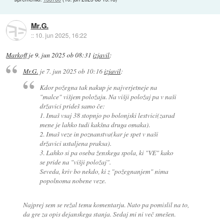
Mr.G.
::
10. jun 2025, 16:22
Markoff
je
9. jun 2025 ob 08:31
izjavil
:
Mr.G.
je
7. jun 2025 ob 10:16
izjavil
:
Kdor požegna tak nakup je najverjetneje na
"malce" višjem položaju. Na višji položaj pa v naši
državici prideš samo če:
1. Imaš vsaj 38 stopnjo po bolonjski lestvici(zarad
mene je lahko tudi kakšna druga omaka).
2. Imaš veze in poznanstva(kar je spet v naši
državici ustaljena praksa).
3. Lahko si pa oseba ženskega spola, ki "VE" kako
se pride na "višji položaj".
Seveda, kriv bo nekdo, ki z "požegnanjem" nima
popolnoma nobene veze.
Najprej sem se režal temu komentarju. Nato pa pomislil na to,
da gre za opis dejanskega stanja. Sedaj mi ni več smešen.