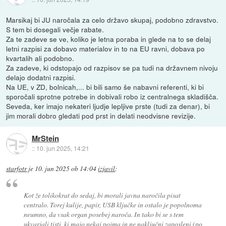
Marsikaj bi JU naročala za celo državo skupaj, podobno zdravstvo.
S tem bi dosegali večje rabate.
Za te zadeve se ve, koliko je letna poraba in glede na to se delaj
letni razpisi za dobavo materialov in to na EU ravni, dobava po
kvartalih ali podobno.
Za zadeve, ki odstopajo od razpisov se pa tudi na državnem nivoju
delajo dodatni razpisi.
Na UE, v ZD, bolnicah,... bi bili samo še nabavni referenti, ki bi
sporočali sprotne potrebe in dobivali robo iz centralnega skladišča.
Seveda, ker imajo nekateri ljudje lepljive prste (tudi za denar), bi
jim morali dobro gledati pod prst in delati neodvisne revizije.
MrStein
::
10. jun 2025, 14:21
starfotr
je
10. jun 2025 ob 14:04
izjavil
:
Kot že tolikokrat do sedaj, bi morali javna naročila pisat
centralo. Torej kulije, papir, USB ključke in ostalo je popolnoma
neumno, da vsak organ posebej naroča. In tako bi se s tem
ukvarjali tisti, ki majo nekaj pojma in ne naključni zaposleni (po