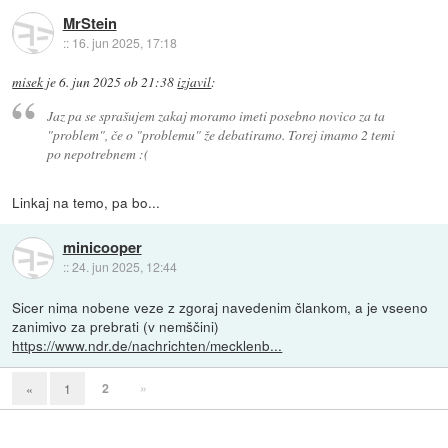
MrStein
::
16. jun 2025, 17:18
misek
je
6. jun 2025 ob 21:38
izjavil
:
Jaz pa se sprašujem zakaj moramo imeti posebno novico za ta
"problem", če o "problemu" že debatiramo. Torej imamo 2 temi
po nepotrebnem :(
Linkaj na temo, pa bo...
minicooper
::
24. jun 2025, 12:44
Sicer nima nobene veze z zgoraj navedenim člankom, a je vseeno
zanimivo za prebrati (v nemščini)
https://www.ndr.de/nachrichten/mecklenb...
2
»
«
1