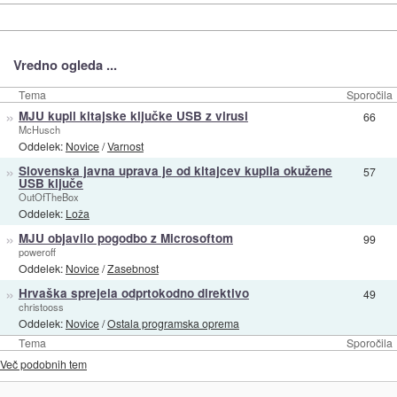
Vredno ogleda ...
Tema
Sporočila
»
MJU kupil kitajske ključke USB z virusi
66
McHusch
Oddelek:
Novice
/
Varnost
»
Slovenska javna uprava je od kitajcev kupila okužene
57
USB ključe
OutOfTheBox
Oddelek:
Loža
»
MJU objavilo pogodbo z Microsoftom
99
poweroff
Oddelek:
Novice
/
Zasebnost
»
Hrvaška sprejela odprtokodno direktivo
49
christooss
Oddelek:
Novice
/
Ostala programska oprema
Tema
Sporočila
Več podobnih tem