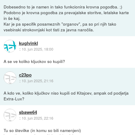
Dobesedno to je namen in tako funkcionira krovna pogodba. ;)
Podobno je krovna pogodba za prevajalske storitve, letalske karte
in še kaj.
Kar je pa specifik posameznih "organov", pa so pri njih tako
vsebinski strokovnjaki kot tisti za javna naročila.
kuglvinkl
::
10. jun 2025, 18:00
A se ve koliko kljuckov so kupili?
c23po
::
10. jun 2025, 21:16
A kdo ve, koliko ključkov niso kupili od Kitajcev, ampak od podjetja
Extra-Lux?
sbawe64
::
10. jun 2025, 22:16
Tu so številke (in komu so bili namenjeni)