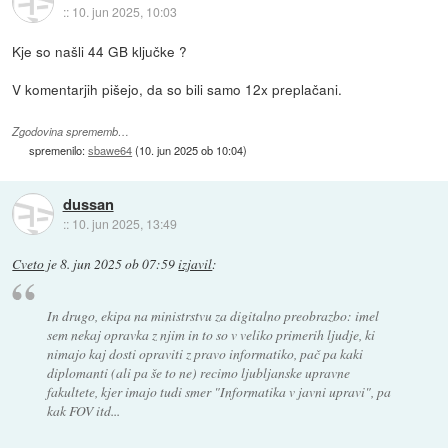
::
10. jun 2025, 10:03
Kje so našli 44 GB ključke ?
V komentarjih pišejo, da so bili samo 12x preplačani.
Zgodovina sprememb…
spremenilo:
sbawe64
(
10. jun 2025 ob 10:04
)
dussan
::
10. jun 2025, 13:49
Cveto
je
8. jun 2025 ob 07:59
izjavil
:
In drugo, ekipa na ministrstvu za digitalno preobrazbo: imel
sem nekaj opravka z njim in to so v veliko primerih ljudje, ki
nimajo kaj dosti opraviti z pravo informatiko, pač pa kaki
diplomanti (ali pa še to ne) recimo ljubljanske upravne
fakultete, kjer imajo tudi smer "Informatika v javni upravi", pa
kak FOV itd...