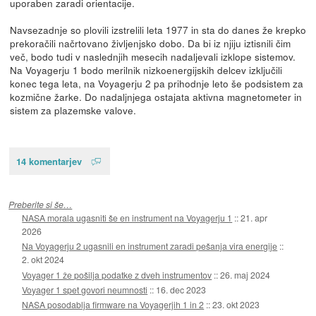
uporaben zaradi orientacije.
Navsezadnje so plovili izstrelili leta 1977 in sta do danes že krepko
prekoračili načrtovano življenjsko dobo. Da bi iz njiju iztisnili čim
več, bodo tudi v naslednjih mesecih nadaljevali izklope sistemov.
Na Voyagerju 1 bodo merilnik nizkoenergijskih delcev izključili
konec tega leta, na Voyagerju 2 pa prihodnje leto še podsistem za
kozmične žarke. Do nadaljnjega ostajata aktivna magnetometer in
sistem za plazemske valove.
14 komentarjev
Preberite si še…
NASA morala ugasniti še en instrument na Voyagerju 1
::
21. apr
2026
Na Voyagerju 2 ugasnili en instrument zaradi pešanja vira energije
::
2. okt 2024
Voyager 1 že pošilja podatke z dveh instrumentov
::
26. maj 2024
Voyager 1 spet govori neumnosti
::
16. dec 2023
NASA posodablja firmware na Voyagerjih 1 in 2
::
23. okt 2023