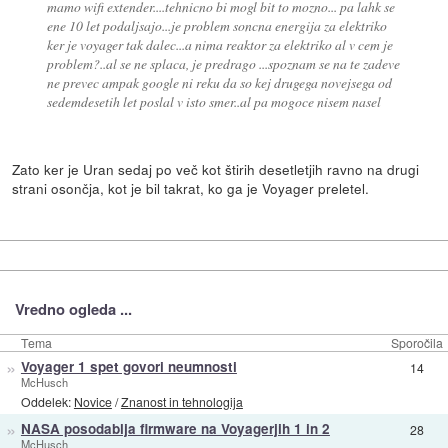
mamo wifi extender....tehnicno bi mogl bit to mozno... pa lahk se
ene 10 let podaljsajo...je problem soncna energija za elektriko
ker je voyager tak dalec...a nima reaktor za elektriko al v cem je
problem?..al se ne splaca, je predrago ...spoznam se na te zadeve
ne prevec ampak google ni reku da so kej drugega novejsega od
sedemdesetih let poslal v isto smer..al pa mogoce nisem nasel
Zato ker je Uran sedaj po več kot štirih desetletjih ravno na drugi
strani osončja, kot je bil takrat, ko ga je Voyager preletel.
Vredno ogleda ...
Tema
Sporočila
»
Voyager 1 spet govori neumnosti
14
McHusch
Oddelek:
Novice
/
Znanost in tehnologija
»
NASA posodablja firmware na Voyagerjih 1 in 2
28
McHusch