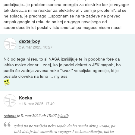
podaljsajo...je problem soncna energija za elektriko ker je voyager
tak dalec...a nima reaktor za elektriko al v cem je problem?..al se
ne splaca, je predrago ...spoznam se na te zadeve ne prevec
ampak google ni reku da so kej drugega novejsega od
sedemdesetih let poslal v isto smer..al pa mogoce nisem nasel
dexterboy
::
9. mar 2025, 10:27
Nič od tega ni res, to si NASA izmišljuje te in podobne fore da
lahko molze denar... zdej, ko je padel dekret o JFK mapah, bo
padla še zadnja zavesa neke "kvazi" vesoljske agencije, ki je
poslala človeka na luno ... my ass
Kocka
::
16. mar 2025, 17:49
redmax
je
8. mar 2025 ob 18:07
izjavil
:
zakaj pa ne posljejo neko sondo da bo ostala okrog urana, pa
lahk deluje kot vmesnik za voyager 1 za komunikacijo, tak ko