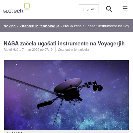
☰
Novice
»
Znanost in tehnologija
»
NASA začela ugašati instrumente na Voyagerjih
NASA začela ugašati instrumente na Voyagerjih
Matej Huš
::
7. mar 2025
ob 07:19
Znanost in tehnologija