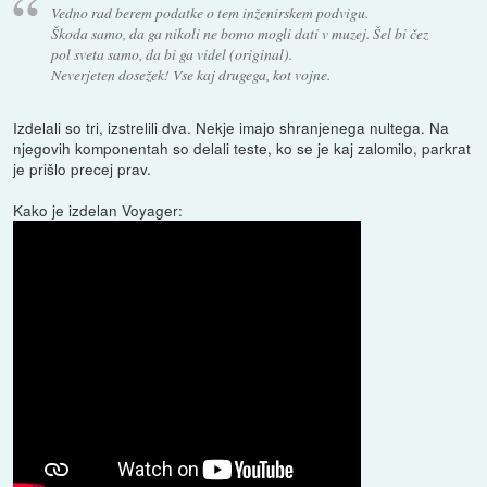
Vedno rad berem podatke o tem inženirskem podvigu.
Škoda samo, da ga nikoli ne bomo mogli dati v muzej. Šel bi čez
pol sveta samo, da bi ga videl (original).
Neverjeten dosežek! Vse kaj drugega, kot vojne.
Izdelali so tri, izstrelili dva. Nekje imajo shranjenega nultega. Na
njegovih komponentah so delali teste, ko se je kaj zalomilo, parkrat
je prišlo precej prav.
Kako je izdelan Voyager: