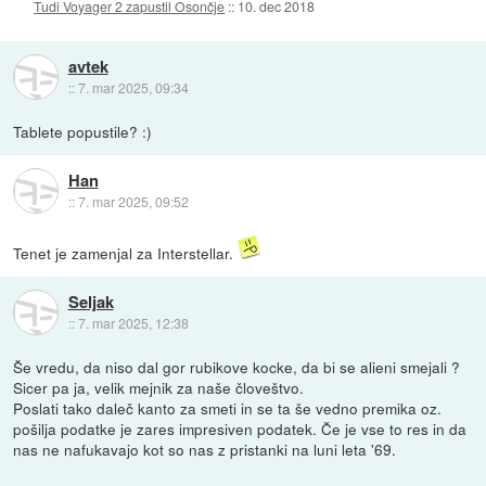
Tudi Voyager 2 zapustil Osončje
::
10. dec 2018
avtek
::
7. mar 2025, 09:34
Tablete popustile? :)
Han
::
7. mar 2025, 09:52
Tenet je zamenjal za Interstellar.
Seljak
::
7. mar 2025, 12:38
Še vredu, da niso dal gor rubikove kocke, da bi se alieni smejali ?
Sicer pa ja, velik mejnik za naše človeštvo.
Poslati tako daleč kanto za smeti in se ta še vedno premika oz.
pošilja podatke je zares impresiven podatek. Če je vse to res in da
nas ne nafukavajo kot so nas z pristanki na luni leta '69.