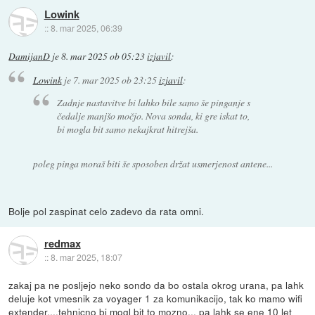
Lowink
::
8. mar 2025, 06:39
DamijanD
je
8. mar 2025 ob 05:23
izjavil
:
Lowink
je
7. mar 2025 ob 23:25
izjavil
:
Zadnje nastavitve bi lahko bile samo še pinganje s
čedalje manjšo močjo. Nova sonda, ki gre iskat to,
bi mogla bit samo nekajkrat hitrejša.
poleg pinga moraš biti še sposoben držat usmerjenost antene...
Bolje pol zaspinat celo zadevo da rata omni.
redmax
::
8. mar 2025, 18:07
zakaj pa ne posljejo neko sondo da bo ostala okrog urana, pa lahk
deluje kot vmesnik za voyager 1 za komunikacijo, tak ko mamo wifi
extender....tehnicno bi mogl bit to mozno... pa lahk se ene 10 let