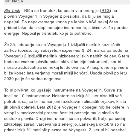
vir:
NASA
- Bliža se trenutek, ko bosta vira energije (
RTG
) na
Slo-Tech
plovilih Voyager 1 in Voyager 2 prešibka, da bi ju še mogla
napajati. Do nepovratnega konca pa lahko NASA nekaj časa
pridobi tako, da izklopi nenujne instrumente, s čimer zniža porabo
energije.
Napočil je trenutek, ko je to potrebno
.
Že 25. februarja so na Voyagerju 1 izključili merilnik kozmičnih
žarkov (
), 24. marca pa bodo na
cosmic ray subsystem experiment
Voyagerju 2 izključili merilnik nizkoenergijskih nabitih delcev. S tem
bodo na vsakem plovilu ostali aktivni še trije instrumenti, kar bi
moralo zadoščati za še nekaj let delovanja. V nasprotnem primeru
bi že konec leta verjetno morali misiji končati. Usoda plovil po letu
2030 pa je še vedno negotova.
To ni prvikrat, ko ugašajo instrumente na Voyagerjih. Sprva sta
imeli po 10 instrumentov. Nekatere so izključili, ker niso bili več
potrebni, saj so bili namenjeni raziskavam plinastih orjakov, ki sta
jih plovili obleteli. Leta 2012 je Voyager 1 dosegel rob heliosfere in
vstopil v medzvezdni prostor, šest let pozneje mu je sledilo še
sestrsko plovilo. Drugi instrumenti so se pokvarili, tretje pa sedaj
izklapljajo zaradi varčevanja z energijo. Lanskega oktobra so na
primer izključili merilnik plazme na Voyagerju 2, ker ni bil posebej