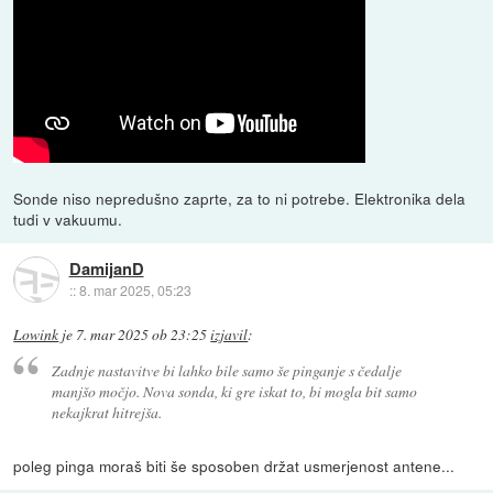
Sonde niso nepredušno zaprte, za to ni potrebe. Elektronika dela
tudi v vakuumu.
DamijanD
::
8. mar 2025, 05:23
Lowink
je
7. mar 2025 ob 23:25
izjavil
:
Zadnje nastavitve bi lahko bile samo še pinganje s čedalje
manjšo močjo. Nova sonda, ki gre iskat to, bi mogla bit samo
nekajkrat hitrejša.
poleg pinga moraš biti še sposoben držat usmerjenost antene...