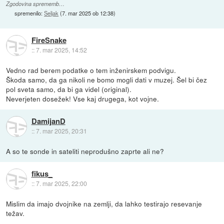
Zgodovina sprememb…
spremenilo:
Seljak
(
7. mar 2025 ob 12:38
)
FireSnake
::
7. mar 2025, 14:52
Vedno rad berem podatke o tem inženirskem podvigu.
Škoda samo, da ga nikoli ne bomo mogli dati v muzej. Šel bi čez
pol sveta samo, da bi ga videl (original).
Neverjeten dosežek! Vse kaj drugega, kot vojne.
DamijanD
::
7. mar 2025, 20:31
A so te sonde in sateliti neprodušno zaprte ali ne?
fikus_
::
7. mar 2025, 22:00
Mislim da imajo dvojnike na zemlji, da lahko testirajo resevanje
težav.