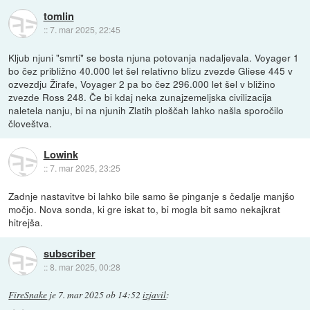
tomlin
::
7. mar 2025, 22:45
Kljub njuni "smrti" se bosta njuna potovanja nadaljevala. Voyager 1
bo čez približno 40.000 let šel relativno blizu zvezde Gliese 445 v
ozvezdju Žirafe, Voyager 2 pa bo čez 296.000 let šel v bližino
zvezde Ross 248. Če bi kdaj neka zunajzemeljska civilizacija
naletela nanju, bi na njunih Zlatih ploščah lahko našla sporočilo
človeštva.
Lowink
::
7. mar 2025, 23:25
Zadnje nastavitve bi lahko bile samo še pinganje s čedalje manjšo
močjo. Nova sonda, ki gre iskat to, bi mogla bit samo nekajkrat
hitrejša.
subscriber
::
8. mar 2025, 00:28
FireSnake
je
7. mar 2025 ob 14:52
izjavil
: