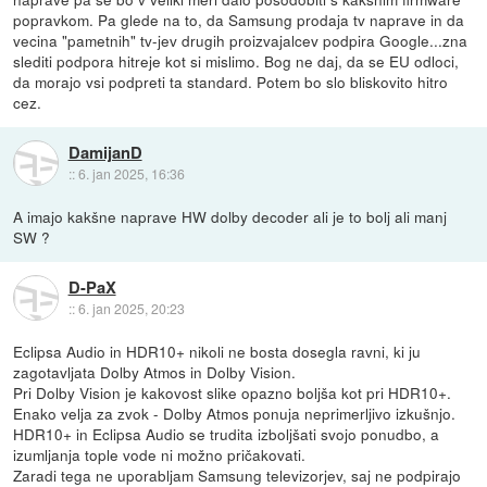
popravkom. Pa glede na to, da Samsung prodaja tv naprave in da
vecina "pametnih" tv-jev drugih proizvajalcev podpira Google...zna
slediti podpora hitreje kot si mislimo. Bog ne daj, da se EU odloci,
da morajo vsi podpreti ta standard. Potem bo slo bliskovito hitro
cez.
DamijanD
::
6. jan 2025, 16:36
A imajo kakšne naprave HW dolby decoder ali je to bolj ali manj
SW ?
D-PaX
::
6. jan 2025, 20:23
Eclipsa Audio in HDR10+ nikoli ne bosta dosegla ravni, ki ju
zagotavljata Dolby Atmos in Dolby Vision.
Pri Dolby Vision je kakovost slike opazno boljša kot pri HDR10+.
Enako velja za zvok - Dolby Atmos ponuja neprimerljivo izkušnjo.
HDR10+ in Eclipsa Audio se trudita izboljšati svojo ponudbo, a
izumljanja tople vode ni možno pričakovati.
Zaradi tega ne uporabljam Samsung televizorjev, saj ne podpirajo