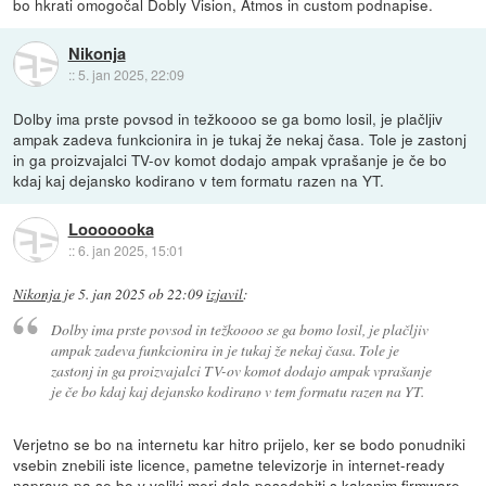
bo hkrati omogočal Dobly Vision, Atmos in custom podnapise.
Nikonja
::
5. jan 2025, 22:09
Dolby ima prste povsod in težkoooo se ga bomo losil, je plačljiv
ampak zadeva funkcionira in je tukaj že nekaj časa. Tole je zastonj
in ga proizvajalci TV-ov komot dodajo ampak vprašanje je če bo
kdaj kaj dejansko kodirano v tem formatu razen na YT.
Looooooka
::
6. jan 2025, 15:01
Nikonja
je
5. jan 2025 ob 22:09
izjavil
:
Dolby ima prste povsod in težkoooo se ga bomo losil, je plačljiv
ampak zadeva funkcionira in je tukaj že nekaj časa. Tole je
zastonj in ga proizvajalci TV-ov komot dodajo ampak vprašanje
je če bo kdaj kaj dejansko kodirano v tem formatu razen na YT.
Verjetno se bo na internetu kar hitro prijelo, ker se bodo ponudniki
vsebin znebili iste licence, pametne televizorje in internet-ready
naprave pa se bo v veliki meri dalo posodobiti s kaksnim firmware