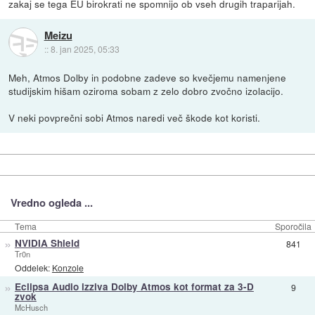
zakaj se tega EU birokrati ne spomnijo ob vseh drugih traparijah.
Meizu
::
8. jan 2025, 05:33
Meh, Atmos Dolby in podobne zadeve so kvečjemu namenjene
studijskim hišam oziroma sobam z zelo dobro zvočno izolacijo.
V neki povprečni sobi Atmos naredi več škode kot koristi.
Vredno ogleda ...
Tema
Sporočila
»
NVIDIA Shield
841
Tr0n
Oddelek:
Konzole
»
Eclipsa Audio izziva Dolby Atmos kot format za 3-D
9
zvok
McHusch