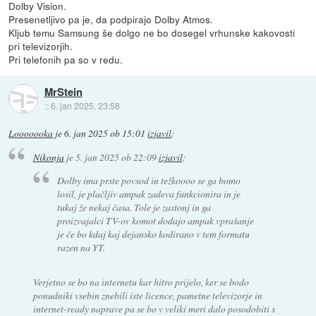
Dolby Vision.
Presenetljivo pa je, da podpirajo Dolby Atmos.
Kljub temu Samsung še dolgo ne bo dosegel vrhunske kakovosti
pri televizorjih.
Pri telefonih pa so v redu.
MrStein
::
6. jan 2025, 23:58
Looooooka
je
6. jan 2025 ob 15:01
izjavil
:
Nikonja
je
5. jan 2025 ob 22:09
izjavil
:
Dolby ima prste povsod in težkoooo se ga bomo
losil, je plačljiv ampak zadeva funkcionira in je
tukaj že nekaj časa. Tole je zastonj in ga
proizvajalci TV-ov komot dodajo ampak vprašanje
je če bo kdaj kaj dejansko kodirano v tem formatu
razen na YT.
Verjetno se bo na internetu kar hitro prijelo, ker se bodo
ponudniki vsebin znebili iste licence, pametne televizorje in
internet-ready naprave pa se bo v veliki meri dalo posodobiti s