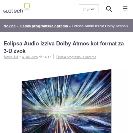
☰
Novice
»
Ostala programska oprema
»
Eclipsa Audio izziva Dolby Atmos kot format za 3-D zvok
Eclipsa Audio izziva Dolby Atmos kot format za
3-D zvok
Matej Huš
::
4. jan 2025
ob 14:17
Ostala programska oprema