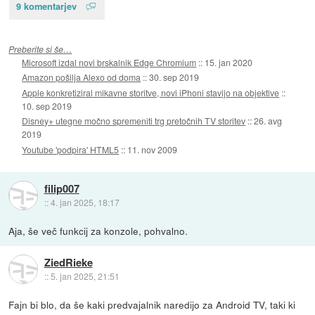
9 komentarjev
Preberite si še…
Microsoft izdal novi brskalnik Edge Chromium
::
15. jan 2020
Amazon pošilja Alexo od doma
::
30. sep 2019
Apple konkretiziral mikavne storitve, novi iPhoni stavijo na objektive
::
10. sep 2019
Disney+ utegne močno spremeniti trg pretočnih TV storitev
::
26. avg
2019
Youtube 'podpira' HTML5
::
11. nov 2009
filip007
::
4. jan 2025, 18:17
Aja, še več funkcij za konzole, pohvalno.
ZiedRieke
::
5. jan 2025, 21:51
Fajn bi blo, da še kaki predvajalnik naredijo za Android TV, taki ki