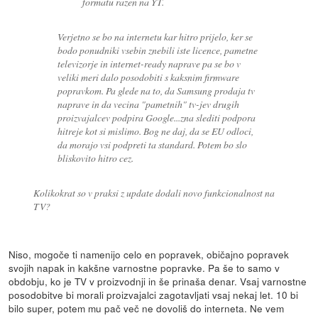
formatu razen na YT.
Verjetno se bo na internetu kar hitro prijelo, ker se
bodo ponudniki vsebin znebili iste licence, pametne
televizorje in internet-ready naprave pa se bo v
veliki meri dalo posodobiti s kaksnim firmware
popravkom. Pa glede na to, da Samsung prodaja tv
naprave in da vecina "pametnih" tv-jev drugih
proizvajalcev podpira Google...zna slediti podpora
hitreje kot si mislimo. Bog ne daj, da se EU odloci,
da morajo vsi podpreti ta standard. Potem bo slo
bliskovito hitro cez.
Kolikokrat so v praksi z update dodali novo funkcionalnost na
TV?
Niso, mogoče ti namenijo celo en popravek, običajno popravek
svojih napak in kakšne varnostne popravke. Pa še to samo v
obdobju, ko je TV v proizvodnji in še prinaša denar. Vsaj varnostne
posodobitve bi morali proizvajalci zagotavljati vsaj nekaj let. 10 bi
bilo super, potem mu pač več ne dovoliš do interneta. Ne vem