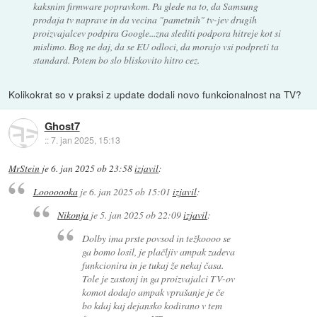
kaksnim firmware popravkom. Pa glede na to, da Samsung
prodaja tv naprave in da vecina "pametnih" tv-jev drugih
proizvajalcev podpira Google...zna slediti podpora hitreje kot si
mislimo. Bog ne daj, da se EU odloci, da morajo vsi podpreti ta
standard. Potem bo slo bliskovito hitro cez.
Kolikokrat so v praksi z update dodali novo funkcionalnost na TV?
Ghost7
::
7. jan 2025, 15:13
MrStein
je
6. jan 2025 ob 23:58
izjavil
:
Looooooka
je
6. jan 2025 ob 15:01
izjavil
:
Nikonja
je
5. jan 2025 ob 22:09
izjavil
:
Dolby ima prste povsod in težkoooo se
ga bomo losil, je plačljiv ampak zadeva
funkcionira in je tukaj že nekaj časa.
Tole je zastonj in ga proizvajalci TV-ov
komot dodajo ampak vprašanje je če
bo kdaj kaj dejansko kodirano v tem