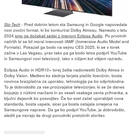
- Pred dobrim letom sta Samsung in Google napovedala
Slo-Tech
novi zvočni format, ki bo konkuriral Dolby Atmosu. Namesto v letu
2024
smo ga dočakali sedaj z imenom Eclipsa Audio
. Po prvotnih
načrtih bi se bil moral imenovati IAMF (Immersive Audio Model and
Formats). Pokazali ga bodo na sejmu CES 2025, ki se v torek
začne v Las Vegasu, prav tako pa ga bodo letos podprli YouTube
in Samsungovi novi televizorji, tako v nižjem kot višjem razredu.
Eclipsa Audio in HDR10+ torej želita nadomestiti Dolby Atmos in
Dolby Vision. Medtem ko slednja terjata plačilo licenčnin, bosta
novinca brezplačna za uporabo, tehnologija pa bo odprtokodna.
To je dobrodošlo za vse proizvajalce televizorjev, ki se že danes
bojujejo z nizkimi maržami in so veseli vsakega centa prihranka, a
ključni dejavnik bo posvojitev. Če bo svet začel uporabljati nova
standarda, bosta uspela, sicer pa bosta ostajala omejena na
Samsungove naprave. Da ga bo podprl YouTube, je dobrodošlo,
slediti pa morajo še drugi ponudniki pretočnih storitev.