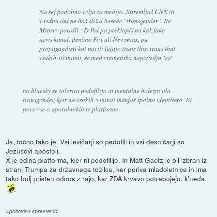
No sej podobno velja za medije.. Spremljaš CNN in
v tednu dni ne boš slišal besede "transgender". Bo
Mtosev potrdil. :D Pol pa preklopiš na kak fake
news kanal, denimo Fox ali Newsmax, pa
propagandisti kot naviti lajajo trans this, trans that
vsakih 10 minut, še med vremensko napovedjo. \o/
na bluesky se tolerira pedofilijo in mentalne bolezni ala
transgender, kjer na vsakih 5 minut menjaš spolno identiteto. To
pove vse o uporabnikih te platforme.
Ja, točno tako je. Vsi levičarji so pedofili in vsi desničarji so
Jezusovi apostoli.
X je edina platforma, kjer ni pedofilije. In Matt Gaetz je bil izbran iz
strani Trumpa za državnega tožilca, ker poriva mladoletnice in ima
tako bolj pristen odnos z rajo, kar ZDA krvavo potrebujejo, k'neda.
Zgodovina sprememb…