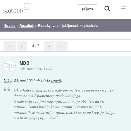
☰
Novice
»
Rezultati
»
Blueskyeva priljubljenost eksplodirala
4
/ 7
««
«
»
»»
IMBB
::
25. nov 2024, 14:47
Utk
je
25. nov 2024 ob 14:38
izjavil
:
Ok, whatever, ampak če nekdo govori "cis", sem precej siguren,
da ne bom nič pametnega zvedel od njega.
Nekdo se gre z njimi naganjat, zato imajo občutek, da vsi
normalni samo hočejo kregat z njimi. V resnici ne. 99%
normalnih se ne ukvarja z njimi, tisti, ki se, se pa kregajo, kaj pa
naj bi drugega z njimi delali.