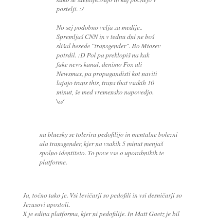
postelji. :/
No sej podobno velja za medije..
Spremljaš CNN in v tednu dni ne boš
slišal besede "transgender". Bo Mtosev
potrdil. :D Pol pa preklopiš na kak
fake news kanal, denimo Fox ali
Newsmax, pa propagandisti kot naviti
lajajo trans this, trans that vsakih 10
minut, še med vremensko napovedjo.
\o/
na bluesky se tolerira pedofilijo in mentalne bolezni
ala transgender, kjer na vsakih 5 minut menjaš
spolno identiteto. To pove vse o uporabnikih te
platforme.
Ja, točno tako je. Vsi levičarji so pedofili in vsi desničarji so
Jezusovi apostoli.
X je edina platforma, kjer ni pedofilije. In Matt Gaetz je bil