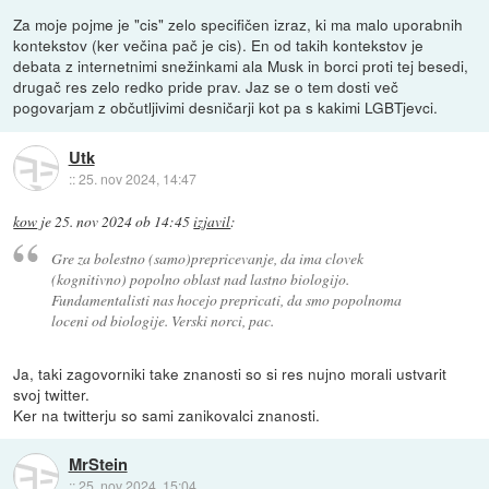
Za moje pojme je "cis" zelo specifičen izraz, ki ma malo uporabnih
kontekstov (ker večina pač je cis). En od takih kontekstov je
debata z internetnimi snežinkami ala Musk in borci proti tej besedi,
drugač res zelo redko pride prav. Jaz se o tem dosti več
pogovarjam z občutljivimi desničarji kot pa s kakimi LGBTjevci.
Utk
::
25. nov 2024, 14:47
kow
je
25. nov 2024 ob 14:45
izjavil
:
Gre za bolestno (samo)prepricevanje, da ima clovek
(kognitivno) popolno oblast nad lastno biologijo.
Fundamentalisti nas hocejo prepricati, da smo popolnoma
loceni od biologije. Verski norci, pac.
Ja, taki zagovorniki take znanosti so si res nujno morali ustvarit
svoj twitter.
Ker na twitterju so sami zanikovalci znanosti.
MrStein
::
25. nov 2024, 15:04