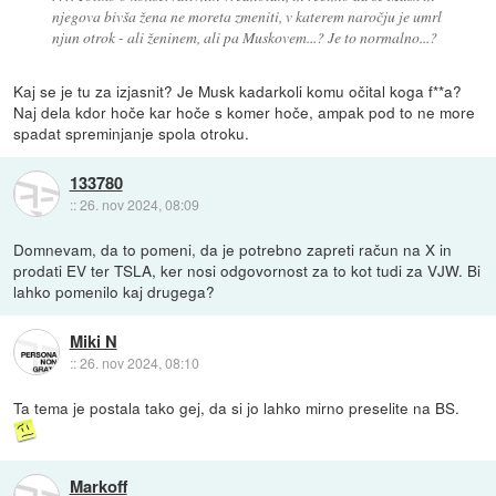
njegova bivša žena ne moreta zmeniti, v katerem naročju je umrl
njun otrok - ali ženinem, ali pa Muskovem...? Je to normalno...?
Kaj se je tu za izjasnit? Je Musk kadarkoli komu očital koga f**a?
Naj dela kdor hoče kar hoče s komer hoče, ampak pod to ne more
spadat spreminjanje spola otroku.
133780
::
26. nov 2024, 08:09
Domnevam, da to pomeni, da je potrebno zapreti račun na X in
prodati EV ter TSLA, ker nosi odgovornost za to kot tudi za VJW. Bi
lahko pomenilo kaj drugega?
Miki N
::
26. nov 2024, 08:10
Ta tema je postala tako gej, da si jo lahko mirno preselite na BS.
Markoff