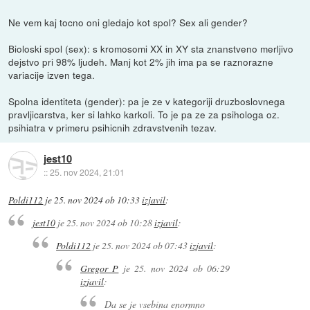
Ne vem kaj tocno oni gledajo kot spol? Sex ali gender?
Bioloski spol (sex): s kromosomi XX in XY sta znanstveno merljivo
dejstvo pri 98% ljudeh. Manj kot 2% jih ima pa se raznorazne
variacije izven tega.
Spolna identiteta (gender): pa je ze v kategoriji druzboslovnega
pravljicarstva, ker si lahko karkoli. To je pa ze za psihologa oz.
psihiatra v primeru psihicnih zdravstvenih tezav.
jest10
::
25. nov 2024, 21:01
Poldi112
je
25. nov 2024 ob 10:33
izjavil
:
jest10
je
25. nov 2024 ob 10:28
izjavil
:
Poldi112
je
25. nov 2024 ob 07:43
izjavil
:
Gregor P
je
25. nov 2024 ob 06:29
izjavil
:
Da se je vsebina enormno