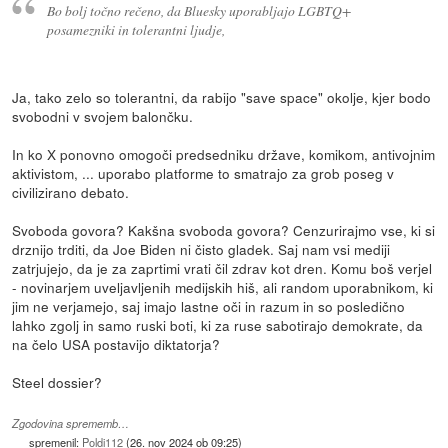
Bo bolj točno rečeno, da Bluesky uporabljajo LGBTQ+
posamezniki in tolerantni ljudje,
Ja, tako zelo so tolerantni, da rabijo "save space" okolje, kjer bodo
svobodni v svojem balončku.
In ko X ponovno omogoči predsedniku države, komikom, antivojnim
aktivistom, ... uporabo platforme to smatrajo za grob poseg v
civilizirano debato.
Svoboda govora? Kakšna svoboda govora? Cenzurirajmo vse, ki si
drznijo trditi, da Joe Biden ni čisto gladek. Saj nam vsi mediji
zatrjujejo, da je za zaprtimi vrati čil zdrav kot dren. Komu boš verjel
- novinarjem uveljavljenih medijskih hiš, ali random uporabnikom, ki
jim ne verjamejo, saj imajo lastne oči in razum in so posledično
lahko zgolj in samo ruski boti, ki za ruse sabotirajo demokrate, da
na čelo USA postavijo diktatorja?
Steel dossier?
Zgodovina sprememb…
spremenil:
Poldi112
(
26. nov 2024 ob 09:25
)