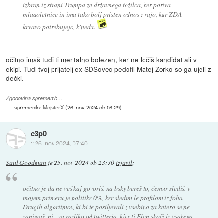
izbran iz strani Trumpa za državnega tožilca, ker poriva
mladoletnice in ima tako bolj pristen odnos z rajo, kar ZDA
krvavo potrebujejo, k'neda.
očitno imaš tudi ti mentalno bolezen, ker ne ločiš kandidat ali v
ekipi. Tudi tvoj prijatelj ex SDSovec pedofil Matej Zorko so ga ujeli z
dečki.
Zgodovina sprememb…
spremenilo:
MojsterX
(
26. nov 2024 ob 06:29
)
c3p0
::
26. nov 2024, 07:40
Saul Goodman
je
25. nov 2024 ob 23:30
izjavil
:
očitno je da ne veš kaj govoriš. na bsky bereš to, čemur slediš. v
mojem primeru je politike 0%, ker sledim le profilom iz foha.
Drugih algoritmov, ki bi te posiljevali z vsebino za katero se ne
zanimaš, ni - za razliko od twitterja, kjer ti Elon skoči iz vsakega