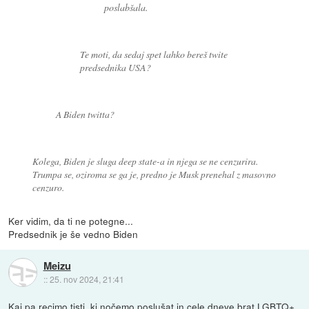
poslabšala.
Te moti, da sedaj spet lahko bereš twite
predsednika USA?
A Biden twitta?
Kolega, Biden je sluga deep state-a in njega se ne cenzurira.
Trumpa se, oziroma se ga je, predno je Musk prenehal z masovno
cenzuro.
Ker vidim, da ti ne potegne...
Predsednik je še vedno Biden
Meizu
::
25. nov 2024, 21:41
Kaj pa recimo tisti, ki nočemo poslušat in cele dneve brat LGBTQ+