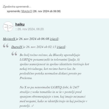
Zgodovina sprememb…
spremenilo:
MojsterX
(
26. nov 2024 ob 06:08
)
haiku
::
26. nov 2024, 06:20
MojsterX
je
26. nov 2024 ob 06:08
izjavil
:
DarwiN
je
26. nov 2024 ob 02:13
izjavil
:
Bo bolj točno rečeno, da Bluesky uporabljajo
LGBTQ+ posamezniki in tolerantni ljudje, ki
spolno usmerjenost in spolno identiteto tretirajo kot
nekaj trivialnega, kot recimo barvo las. In
posledično poteka normalen diskurz prosto po
Prešernu.
Na X so pa nenormalni LGBTQ-fobi, ki 24/7
strašijo z woke tematiko in se še v postelji pred
spanjem obremenjujejo s tem, kaj imajo neznanci
med nogami, kako se identificirajo in kaj počnejo v
postelji. :/