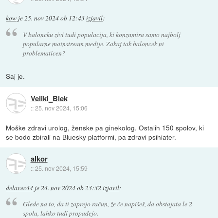
kow
je
25. nov 2024 ob 12:43
izjavil
:
V baloncku zivi tudi populacija, ki konzumira samo najbolj
popularne mainstream medije. Zakaj tak baloncek ni
problematicen?
Saj je.
Veliki_Blek
::
25. nov 2024, 15:06
Moške zdravi urolog, ženske pa ginekolog. Ostalih 150 spolov, ki
se bodo zbirali na Bluesky platformi, pa zdravi psihiater.
alkor
::
25. nov 2024, 15:59
delavec44
je
24. nov 2024 ob 23:32
izjavil
:
Glede na to, da ti zaprejo račun, že če napišeš, da obstajata le 2
spola, lahko tudi propadejo.