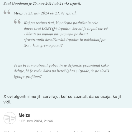
Saul Goodman
je
25. nov 2024 ob 21:43
izjavil
:
Meizu
je
25. nov 2024 ob 21:41
izjavil
:
Kaj pa recimo tisti, ki nočemo poslušat in cele
dneve brat LGBTQ+ izpadov, ker mi je to pač odveč
- hkrati pa nimam niti namena poslušat
sfrustriranih desničarskih izpadov in nakladanj po
X-u ; kam gremo pa mi?
če ne bi samo otresal gobca in se dejansko pozanimal kako
deluje, bi že vedu. kako pa bereš lgbtq+ izpade, če ne slediš
lgbtq+ profilom?
X-ovi algoritmi mu jih servirajo, ker so zaznali, da se usaja, ko jih
vidi.
Meizu
::
25. nov 2024, 21:46