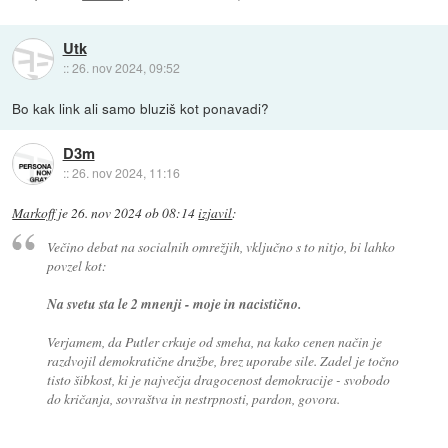
Utk
::
26. nov 2024, 09:52
Bo kak link ali samo bluziš kot ponavadi?
D3m
::
26. nov 2024, 11:16
Markoff
je
26. nov 2024 ob 08:14
izjavil
:
Večino debat na socialnih omrežjih, vključno s to nitjo, bi lahko
povzel kot:
Na svetu sta le 2 mnenji - moje in nacistično.
Verjamem, da Putler crkuje od smeha, na kako cenen način je
razdvojil demokratične družbe, brez uporabe sile. Zadel je točno
tisto šibkost, ki je največja dragocenost demokracije - svobodo
do kričanja, sovraštva in nestrpnosti, pardon, govora.