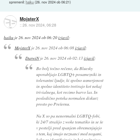
spremenil:
haiku
(
26. nov 2024 ob 06:21
)
MojsterX
::
26. nov 2024, 06:28
haiku
je
26. nov 2024 ob 06:20
izjavil
:
MojsterX
je
26. nov 2024 ob 06:08
izjavil
:
DarwiN
je
26. nov 2024 ob 02:13
izjavil
:
Bo bolj točno rečeno, da Bluesky
uporabljajo LGBTQ+ posamezniki in
tolerantni ljudje, ki spolno usmerjenost
in spolno identiteto tretirajo kot nekaj
trivialnega, kot recimo barvo las. In
posledično poteka normalen diskurz
prosto po Prešernu.
Na X so pa nenormalni LGBTQ-fobi,
ki 24/7 strašijo z woke tematiko in se še
v postelji pred spanjem obremenjujejo
s tem, kaj imajo neznanci med nogami,
kako se identificirajo in kaj počnejo v