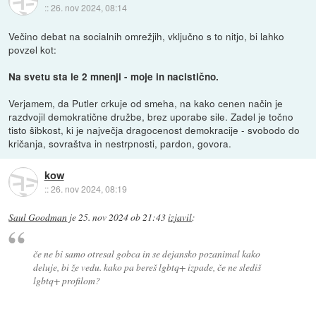
::
26. nov 2024, 08:14
Večino debat na socialnih omrežjih, vključno s to nitjo, bi lahko
povzel kot:
Na svetu sta le 2 mnenji - moje in nacistično.
Verjamem, da Putler crkuje od smeha, na kako cenen način je
razdvojil demokratične družbe, brez uporabe sile. Zadel je točno
tisto šibkost, ki je največja dragocenost demokracije - svobodo do
kričanja, sovraštva in nestrpnosti, pardon, govora.
kow
::
26. nov 2024, 08:19
Saul Goodman
je
25. nov 2024 ob 21:43
izjavil
:
če ne bi samo otresal gobca in se dejansko pozanimal kako
deluje, bi že vedu. kako pa bereš lgbtq+ izpade, če ne slediš
lgbtq+ profilom?