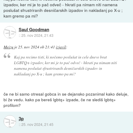
izpadov, ker mi je to pač odveč - hkrati pa nimam niti namena
poslušat sfrustriranih desničarskih izpadov in nakladanj po X-u ;
kam gremo pa mi?
Saul Goodman
::
25. nov 2024, 21:43
Meizu
je
25. nov 2024 ob 21:41
izjavil
:
Kaj pa recimo tisti, ki nočemo poslušat in cele dneve brat
LGBTQ+ izpadov, ker mi je to pač odveč - hkrati pa nimam niti
namena poslušat sfrustriranih desničarskih izpadov in
nakladanj po X-u ; kam gremo pa mi?
če ne bi samo otresal gobca in se dejansko pozanimal kako deluje,
bi že vedu. kako pa bereš lgbtq+ izpade, če ne slediš lgbtq+
profilom?
3p
::
25. nov 2024, 21:45