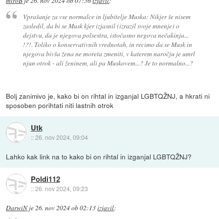
miroB
je
26. nov 2024 ob 07:56
izjavil
:
Vprašanje za vse normalce in ljubitelje Muska: Nikjer še nisem
zasledil, da bi se Musk kjer izjasnil (izrazil svoje mnenje) o
dejstvu, da je njegova polsestra, istočasno negova nečakinja...
!?!. Toliko o konservativnih vrednotah, in recimo da se Musk in
njegova bivša žena ne moreta zmeniti, v katerem naročju je umrl
njun otrok - ali ženinem, ali pa Muskovem...? Je to normalno...?
Bolj zanimivo je, kako bi on rihtal in izganjal LGBTQŽNJ, a hkrati ni
sposoben porihtati niti lastnih otrok
Utk
::
26. nov 2024, 09:04
Lahko kak link na to kako bi on rihtal in izganjal LGBTQŽNJ?
Poldi112
::
26. nov 2024, 09:23
DarwiN
je
26. nov 2024 ob 02:13
izjavil
: