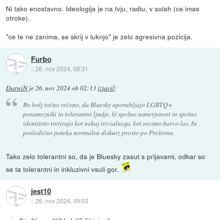
Ni tako enostavno. Ideologija je na tvju, radiu, v solah (ce imas
otroke).
"ce te ne zanima, se skrij v luknjo" je zelo agresivna pozicija.
Furbo
::
26. nov 2024, 08:31
DarwiN
je
26. nov 2024 ob 02:13
izjavil
:
Bo bolj točno rečeno, da Bluesky uporabljajo LGBTQ+
posamezniki in tolerantni ljudje, ki spolno usmerjenost in spolno
identiteto tretirajo kot nekaj trivialnega, kot recimo barvo las. In
posledično poteka normalen diskurz prosto po Prešernu.
Tako zelo tolerantni so, da je Bluesky zasut s prijavami, odkar so
se ta tolerantni in inkluzivni vsuli gor.
jest10
::
26. nov 2024, 09:03