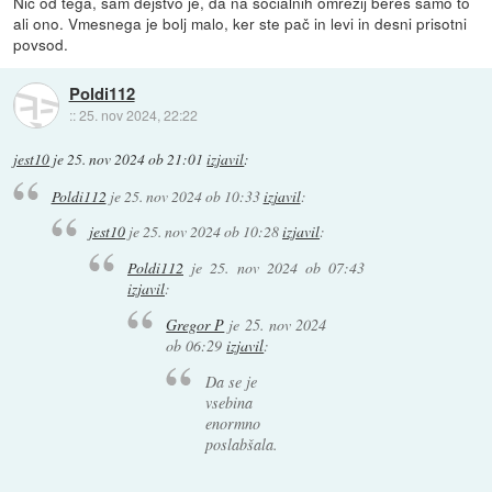
Nič od tega, sam dejstvo je, da na socialnih omrežij bereš samo to
ali ono. Vmesnega je bolj malo, ker ste pač in levi in desni prisotni
povsod.
Poldi112
::
25. nov 2024, 22:22
jest10
je
25. nov 2024 ob 21:01
izjavil
:
Poldi112
je
25. nov 2024 ob 10:33
izjavil
:
jest10
je
25. nov 2024 ob 10:28
izjavil
:
Poldi112
je
25. nov 2024 ob 07:43
izjavil
:
Gregor P
je
25. nov 2024
ob 06:29
izjavil
:
Da se je
vsebina
enormno
poslabšala.