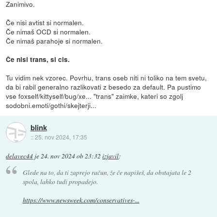
Zanimivo.
Če nisi avtist si normalen.
Če nimaš OCD si normalen.
Če nimaš parahoje si normalen.
Če nisi trans, si cis.
Tu vidim nek vzorec. Povrhu, trans oseb niti ni toliko na tem svetu,
da bi rabil generalno razlikovati z besedo za default. Pa pustimo
vse foxself/kittyself/bug/xe... "trans" zaimke, kateri so zgolj
sodobni.emoti/gothi/skejterji...
blink
::
25. nov 2024, 17:35
delavec44
je
24. nov 2024 ob 23:32
izjavil
:
Glede na to, da ti zaprejo račun, že če napišeš, da obstajata le 2
spola, lahko tudi propadejo.
https://www.newsweek.com/conservatives-...