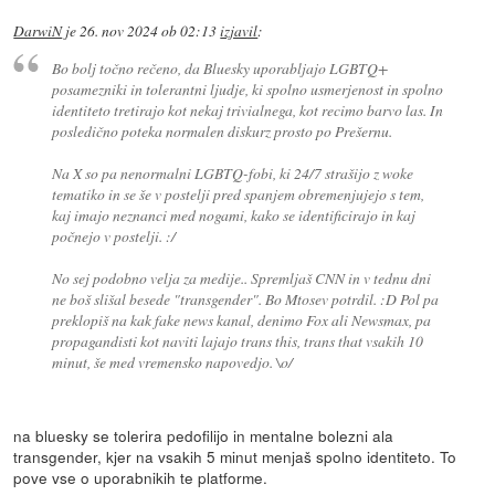
DarwiN
je
26. nov 2024 ob 02:13
izjavil
:
Bo bolj točno rečeno, da Bluesky uporabljajo LGBTQ+
posamezniki in tolerantni ljudje, ki spolno usmerjenost in spolno
identiteto tretirajo kot nekaj trivialnega, kot recimo barvo las. In
posledično poteka normalen diskurz prosto po Prešernu.
Na X so pa nenormalni LGBTQ-fobi, ki 24/7 strašijo z woke
tematiko in se še v postelji pred spanjem obremenjujejo s tem,
kaj imajo neznanci med nogami, kako se identificirajo in kaj
počnejo v postelji. :/
No sej podobno velja za medije.. Spremljaš CNN in v tednu dni
ne boš slišal besede "transgender". Bo Mtosev potrdil. :D Pol pa
preklopiš na kak fake news kanal, denimo Fox ali Newsmax, pa
propagandisti kot naviti lajajo trans this, trans that vsakih 10
minut, še med vremensko napovedjo. \o/
na bluesky se tolerira pedofilijo in mentalne bolezni ala
transgender, kjer na vsakih 5 minut menjaš spolno identiteto. To
pove vse o uporabnikih te platforme.