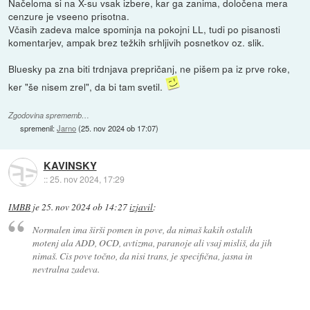
Načeloma si na X-su vsak izbere, kar ga zanima, določena mera
cenzure je vseeno prisotna.
Včasih zadeva malce spominja na pokojni LL, tudi po pisanosti
komentarjev, ampak brez težkih srhljivih posnetkov oz. slik.
Bluesky pa zna biti trdnjava prepričanj, ne pišem pa iz prve roke,
ker "še nisem zrel", da bi tam svetil.
Zgodovina sprememb…
spremenil:
Jarno
(
25. nov 2024 ob 17:07
)
KAVINSKY
::
25. nov 2024, 17:29
IMBB
je
25. nov 2024 ob 14:27
izjavil
:
Normalen ima širši pomen in pove, da nimaš kakih ostalih
motenj ala ADD, OCD, avtizma, paranoje ali vsaj misliš, da jih
nimaš. Cis pove točno, da nisi trans, je specifična, jasna in
nevtralna zadeva.