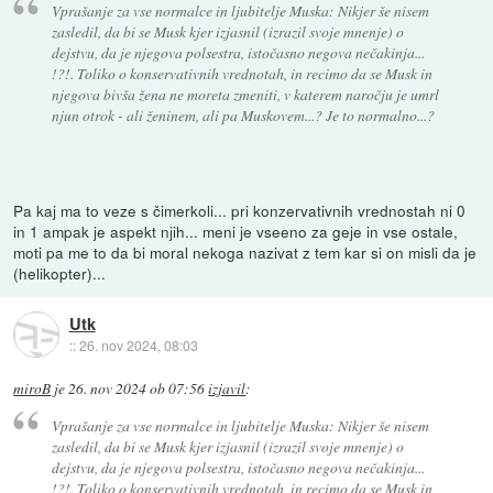
Vprašanje za vse normalce in ljubitelje Muska: Nikjer še nisem
zasledil, da bi se Musk kjer izjasnil (izrazil svoje mnenje) o
dejstvu, da je njegova polsestra, istočasno negova nečakinja...
!?!. Toliko o konservativnih vrednotah, in recimo da se Musk in
njegova bivša žena ne moreta zmeniti, v katerem naročju je umrl
njun otrok - ali ženinem, ali pa Muskovem...? Je to normalno...?
Pa kaj ma to veze s čimerkoli... pri konzervativnih vrednostah ni 0
in 1 ampak je aspekt njih... meni je vseeno za geje in vse ostale,
moti pa me to da bi moral nekoga nazivat z tem kar si on misli da je
(helikopter)...
Utk
::
26. nov 2024, 08:03
miroB
je
26. nov 2024 ob 07:56
izjavil
:
Vprašanje za vse normalce in ljubitelje Muska: Nikjer še nisem
zasledil, da bi se Musk kjer izjasnil (izrazil svoje mnenje) o
dejstvu, da je njegova polsestra, istočasno negova nečakinja...
!?!. Toliko o konservativnih vrednotah, in recimo da se Musk in