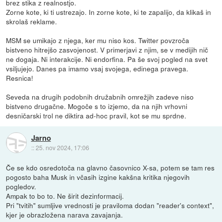
brez stika z realnostjo.
Zorne kote, ki ti ustrezajo. In zorne kote, ki te zapalijo, da klikaš in
skrolaš reklame.
MSM se umikajo z njega, ker mu niso kos. Twitter povzroča
bistveno hitrejšo zasvojenost. V primerjavi z njim, se v medijih nič
ne dogaja. Ni interakcije. Ni endorfina. Pa še svoj pogled na svet
vsiljujejo. Danes pa imamo vsaj svojega, edinega pravega.
Resnica!
Seveda na drugih podobnih družabnih omrežjih zadeve niso
bistveno drugačne. Mogoče s to izjemo, da na njih vrhovni
desničarski trol ne diktira ad-hoc pravil, kot se mu sprdne.
Jarno
::
25. nov 2024, 17:06
Če se kdo osredotoča na glavno časovnico X-sa, potem se tam res
pogosto baha Musk in včasih izgine kakšna kritika njegovih
pogledov.
Ampak to bo to. Ne širit dezinformacij.
Pri "tvitih" sumljive vrednosti je praviloma dodan "reader's context",
kjer je obrazložena narava zavajanja.