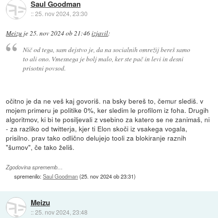
Saul Goodman
::
25. nov 2024, 23:30
Meizu
je
25. nov 2024 ob 21:46
izjavil
:
Nič od tega, sam dejstvo je, da na socialnih omrežij bereš samo
to ali ono. Vmesnega je bolj malo, ker ste pač in levi in desni
prisotni povsod.
očitno je da ne veš kaj govoriš. na bsky bereš to, čemur slediš. v
mojem primeru je politike 0%, ker sledim le profilom iz foha. Drugih
algoritmov, ki bi te posiljevali z vsebino za katero se ne zanimaš, ni
- za razliko od twitterja, kjer ti Elon skoči iz vsakega vogala,
prisilno. prav tako odlično delujejo tooli za blokiranje raznih
"šumov", če tako želiš.
Zgodovina sprememb…
spremenilo:
Saul Goodman
(
25. nov 2024 ob 23:31
)
Meizu
::
25. nov 2024, 23:48