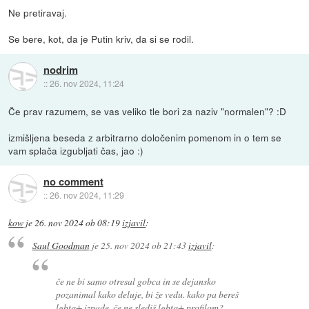
Ne pretiravaj.
Se bere, kot, da je Putin kriv, da si se rodil.
nodrim
::
26. nov 2024, 11:24
Če prav razumem, se vas veliko tle bori za naziv "normalen"? :D
izmišljena beseda z arbitrarno določenim pomenom in o tem se
vam splača izgubljati čas, jao :)
no comment
::
26. nov 2024, 11:29
kow
je
26. nov 2024 ob 08:19
izjavil
:
Saul Goodman
je
25. nov 2024 ob 21:43
izjavil
:
če ne bi samo otresal gobca in se dejansko
pozanimal kako deluje, bi že vedu. kako pa bereš
lgbtq+ izpade, če ne slediš lgbtq+ profilom?