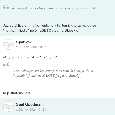
očitno je da ne veš kaj govoriš. na bsky bereš to, čemur slediš
Jaz se sklicujem na komentarje v tej temi, ki pravijo, da so
"normalni ljudje" na X, LGBTQ+ pa na Bluesky.
Sparrow
::
25. nov 2024, 23:57
Meizu
je
25. nov 2024 ob 23:48
izjavil
:
Jaz se sklicujem na komentarje v tej temi, ki pravijo, da so
"normalni ljudje" na X, LGBTQ+ pa na Bluesky.
to je tudi moj vtis
Saul Goodman
::
26. nov 2024, 01:21