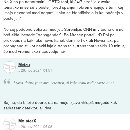
Na X so pa nenormalni LGBTQ-fobi, ki 24/7 strašijo z woke
tematiko in se še v postelji pred spanjem obremenjujejo s tem, kaj
imajo neznanci med nogami, kako se identificirajo in kaj počnejo v
postelji. :/
No sej podobno velja za medije.. Spremljaš CNN in v tednu dni ne
boš slišal besede "transgender". Bo Mtosev potrdil. :D Pol pa
preklopiš na kak fake news kanal, denimo Fox ali Newsmax, pa
propagandisti kot naviti lajajo trans this, trans that vsakih 10 minut,
še med vremensko napovedjo. \o/
Meizu
::
26. nov 2024, 04:51
bravo. doing your own research, al kako temu radi pravte, ane?
Saj ne, da bi bilo dobro, da na mojo izjavo vklopiš mogoče kak
sarkazem detektor, ali dva...
MojsterX
::
26. nov 2024, 06:08