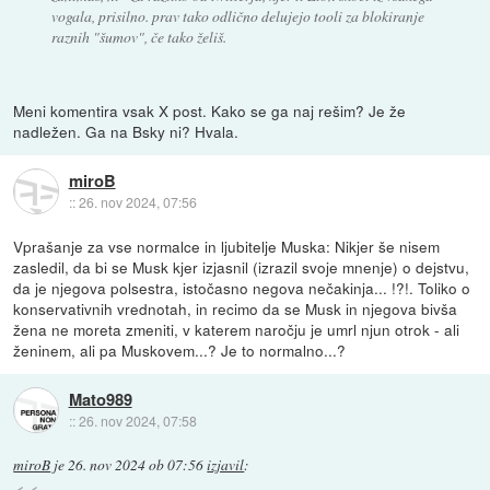
vogala, prisilno. prav tako odlično delujejo tooli za blokiranje
raznih "šumov", če tako želiš.
Meni komentira vsak X post. Kako se ga naj rešim? Je že
nadležen. Ga na Bsky ni? Hvala.
miroB
::
26. nov 2024, 07:56
Vprašanje za vse normalce in ljubitelje Muska: Nikjer še nisem
zasledil, da bi se Musk kjer izjasnil (izrazil svoje mnenje) o dejstvu,
da je njegova polsestra, istočasno negova nečakinja... !?!. Toliko o
konservativnih vrednotah, in recimo da se Musk in njegova bivša
žena ne moreta zmeniti, v katerem naročju je umrl njun otrok - ali
ženinem, ali pa Muskovem...? Je to normalno...?
Mato989
::
26. nov 2024, 07:58
miroB
je
26. nov 2024 ob 07:56
izjavil
: