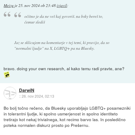
Meizu
je
25. nov 2024 ob 23:48
izjavil
:
očitno je da ne veš kaj govoriš. na bsky bereš to,
čemur slediš
Jaz se sklicujem na komentarje v tej temi, ki pravijo, da so
"normalni ljudje" na X, LGBTQ+ pa na Bluesky.
bravo. doing your own research, al kako temu radi pravte, ane?
DarwiN
::
26. nov 2024, 02:13
Bo bolj točno rečeno, da Bluesky uporabljajo LGBTQ+ posamezniki
in tolerantni ljudje, ki spolno usmerjenost in spolno identiteto
tretirajo kot nekaj trivialnega, kot recimo barvo las. In posledično
poteka normalen diskurz prosto po Prešernu.