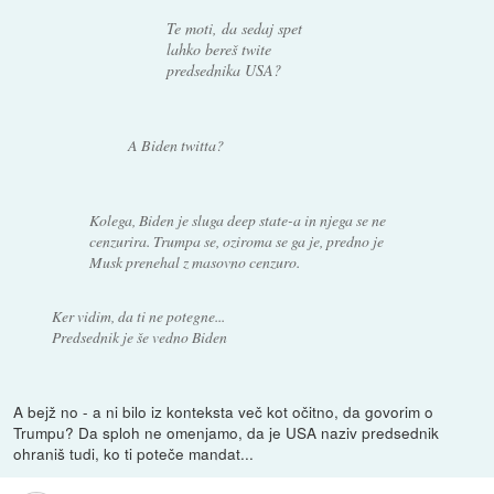
Te moti, da sedaj spet
lahko bereš twite
predsednika USA?
A Biden twitta?
Kolega, Biden je sluga deep state-a in njega se ne
cenzurira. Trumpa se, oziroma se ga je, predno je
Musk prenehal z masovno cenzuro.
Ker vidim, da ti ne potegne...
Predsednik je še vedno Biden
A bejž no - a ni bilo iz konteksta več kot očitno, da govorim o
Trumpu? Da sploh ne omenjamo, da je USA naziv predsednik
ohraniš tudi, ko ti poteče mandat...