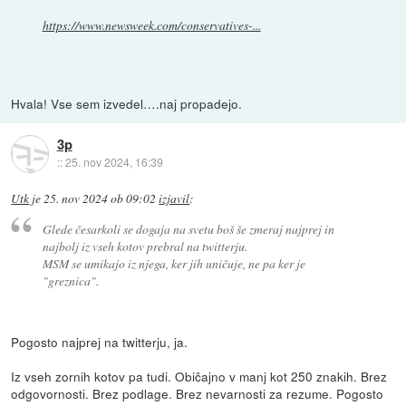
https://www.newsweek.com/conservatives-...
Hvala! Vse sem izvedel….naj propadejo.
3p
::
25. nov 2024, 16:39
Utk
je
25. nov 2024 ob 09:02
izjavil
:
Glede česarkoli se dogaja na svetu boš še zmeraj najprej in
najbolj iz vseh kotov prebral na twitterju.
MSM se umikajo iz njega, ker jih uničuje, ne pa ker je
"greznica".
Pogosto najprej na twitterju, ja.
Iz vseh zornih kotov pa tudi. Običajno v manj kot 250 znakih. Brez
odgovornosti. Brez podlage. Brez nevarnosti za rezume. Pogosto